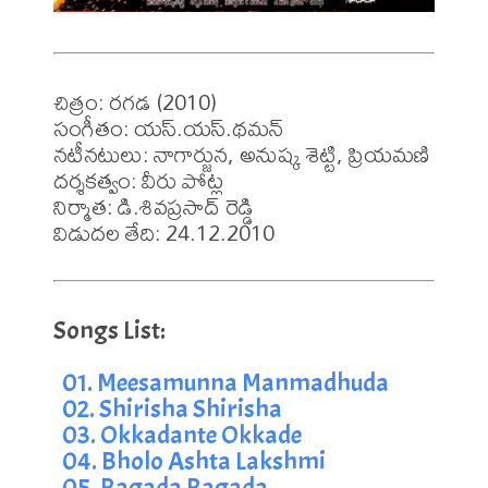
చిత్రం: రగడ (2010)

సంగీతం: యస్.యస్.థమన్

నటీనటులు: నాగార్జున, అనుష్క శెట్టి, ప్రియమణి

దర్శకత్వం: వీరు పోట్ల

నిర్మాత: డి.శివప్రసాద్ రెడ్డి

విడుదల తేది: 24.12.2010
01. Meesamunna Manmadhuda
02. Shirisha Shirisha
03. Okkadante Okkade
04. Bholo Ashta Lakshmi
05. Ragada Ragada