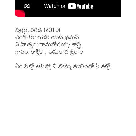
చిత్రం: రగడ (2010)

సంగీతం: యస్.యస్.థమన్

సాహిత్యం: రామజోగయ్య శాస్త్రి

గానం: కార్తీక్ , అనురాధ శ్రీరాం

ఏం పిల్లో ఆపిల్లో ఏ బొమ్మ కదిలిందో నీ కల్లో  
