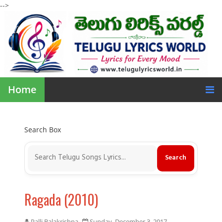
-->
Home
Search Box
Ragada (2010)
Palli Balakrishna
Sunday, December 3, 2017