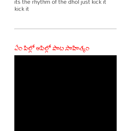
its the rhythm of the dhol just kick it 
kick it

ఏం పిల్లో ఆపిల్లో పాట సాహిత్యం