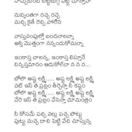
నొచ్చుకుంది చిట్టిబుగ్గ పట్టి చూస్తావా 

నువ్వింతగా రచ్చ రచ్చై 

మచ్చి కైతే రెచ్చి పోలేన 

వాస్తువంపుల్తో బందనాలన్నా 

అస్తి మొత్తంగా నన్నందుకోమన్నా 

ఇంకాస్త చాలన్న, ఇంకాస్త లిస్తూనే 

నిన్నస్తమానం ఆదుకోలేనా న న న... 

బోలొ అష్ట లక్ష్మి..... అష్ట లక్ష్మి అష్ట లక్ష్మి 

వట్ ఇస్ త ప్రబ్లం తీర్చెస్తా నీ కష్టం 

బోలొ అష్ట లక్ష్మి..... అష్ట లక్ష్మి అష్ట లక్ష్మి 

వేరె ఇస్ త ప్రబ్లం వేసెస్తా చూమంత్రం 

నీ కోసమే పచ్చి వల్లు పచ్చ బొట్టు 

పుట్టు మచ్చ దాచి పెట్టి వేచి చూస్తున్న 
