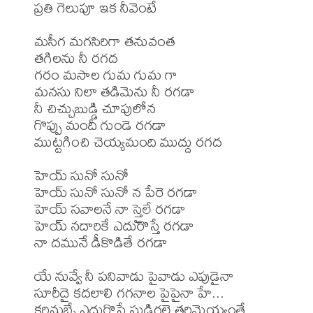
ప్రతి గెలుపూ ఇక నీవెంటే 

మసీగ మగసిరిగా తనువంత 

తగిలను నీ రగద 

గరం మసాల గుమ గుమ గా 

మనసు నిలా తడిమెను నీ రగడా 

నీ చిచ్చుబుడ్డి చూపులోన 

గొప్పు మందీ గుండె రగడా 

ముట్టగించి చెయ్యమంది ముద్దు రగద 

హెయ్ సునో సునో 

హెయ్ సునో సునో న పేరె రగడా 

హెయ్ సవాలనే నా స్తైలే రగడా 

హెయ్ నదారికే ఎదురొస్తే రగడా 

నా దమునే డీకొడితే రగడా 

యే నువ్వే నీ పనివాడు పైవాడు ఎపుడైనా 

సూరీదై కదలాలి గగనాల పైపైనా హే... 

కరిమబ్బే ఎదురొస్తే సుడిగలై తరిమెయ్యంతే 
