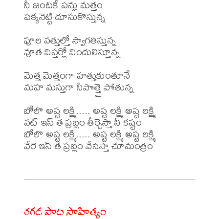
నీ జంటకే పన్లు మత్తం 

పక్కనెట్టి దూసుకొస్తున్న 

పూల వత్తుల్తో స్వాగతిస్తున్న 

వూత విస్తర్లో విందులిస్తూన్న 

మెత్త మెత్తంగా హత్తుకుంతూనే 

మహ మస్తుగా నీపొత్తై పోతున్న 

బోలొ అష్ట లక్ష్మి..... అష్ట లక్ష్మి అష్ట లక్ష్మి 

వట్ ఇస్ త ప్రబ్లం తీర్చెస్తా నీ కష్టం 

బోలొ అష్ట లక్ష్మి..... అష్ట లక్ష్మి అష్ట లక్ష్మి 

వేరె ఇస్ త ప్రబ్లం వేసెస్తా చూమంత్రం 

రగడ పాట సాహిత్యం