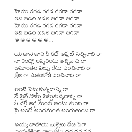
హెయ్ రగడ రగడ రగడా రగడా 

ఇది జడల జడల జగడా జగడా 

హెయ్ రగడ రగడ రగడా రగడా 

ఇది జడల జడల జగడా జగడా 

ఆ ఆ ఆ ఆ ఆ ఆ... 

యె జానె జాన నీ కట్ అవుట్ నచ్చినాది రా 

నా కంట్లొ లవ్కరంటు తెచ్చినాది రా 

అమాంతం పల్సు రేటు పెంచినాది రా 

క్రేజి గా మతులోకి దించినాది రా 

అంటి పెట్టుకున్నదాన్ని రా 

నే పైనే వొట్టు పెట్టుకున్నదాన్ని రా 

నీ వల్లే అగ్గి మంట అంటు కుంది రా 

సై అంటే అందమంత అందుతుంది రా 

అయ్య బాబొయ్ బుల్లెటు బేబి సెగా 

చంపుతోంది చాకులేటు దగ దగ దగ 
