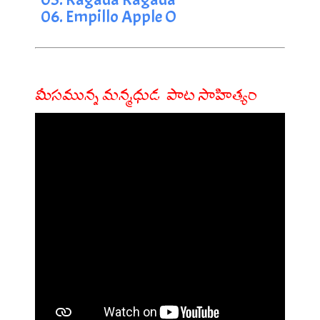
06. Empillo Apple O
మీసమున్న మన్మధుడ పాట సాహిత్యం