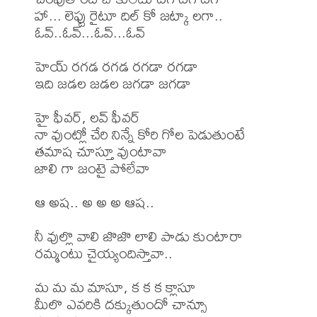
హా... లెఫ్టు రైటూ దిల్ కో జట్కా లగా.. 
ఓవ్..ఓవ్...ఓవ్...ఓవ్ 

హెయ్ రగడ రగడ రగడా రగడా 

ఇది జడల జడల జగడా జగడా 

హై ఫీవర్, లవ్ ఫీవర్ 

నా వుంట్లో చేరి నిన్నే కోరి గోల పెడుతుంటే 

తమాష చూస్తూ వుంటావా 

జాలి గా జంటై పోలేవా 

ఆ అష.. అ అ అ ఆష.. 

నీ వుల్లొ వాలి జొజొ లాలి పాడు కుంటారా 

రమ్మంటు చైయ్యందిస్తావా.. 

మ మ మ మాసూ, క క క క్లాసూ 

మీలొ ఎవరికి దక్కుతుందో చాన్సూ 
