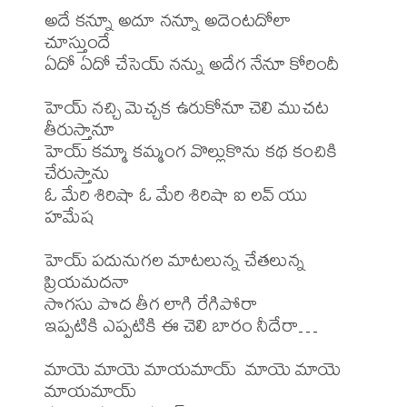
అదే కన్నూ అదూ నన్నూ అదెంటదోలా 
చూస్తుందే 

ఏదో ఏదో చేసెయ్ నన్ను అదేగ నేనూ కోరిందీ 

హెయ్ నచ్చి మెచ్చక ఉరుకోనూ చెలి ముచట 
తీరుస్తానూ 

హెయ్ కమ్మా కమ్మంగ వొల్లుకొను కథ కంచికి 
చేరుస్తాను 

ఓ మేరి శిరిషా ఓ మేరి శిరిషా ఐ లవ్ యు 
హమేష 

హెయ్ పదునుగల మాటలున్న చేతలున్న 
ప్రియమదనా 

సొగసు పొద తీగ లాగి రేగిపోరా 

ఇప్పటికి ఎప్పటికి ఈ చెలి బారం నీదేరా… 

మాయె మాయె మాయమాయ్  మాయె మాయె 
మాయమాయ్ 
