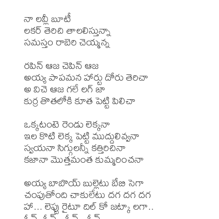
నా లవ్లీ బూటీ 

లకర్ తెరిచి తాలలిస్తున్నా 

సమస్తం రాబెరి చెయ్మన్న 

రపిన్ ఆజ చెపిన్ ఆజ 

అయ్య పాపమన హార్టు దోరు తెరిచా 

అ విచె ఆజ గలే లగ్ జా 

కుర్ర తొతలోకి కూత పెట్టి పిలిచా 

ఒక్కటంటె రెండు లెక్కనా 

ఇల కొటి లెక్క పెట్టి ముద్దులివ్వనా 

స్వయనా సిగ్గులన్నీ కత్తిరిచినా 

కజానా మొత్తమంత కుమ్మరించనా 

అయ్య బాబొయ్ బుల్లెటు బేబి సెగా 

చంపుతోంది చాకులేటు దగ దగ దగ 

హా... లెఫ్టు రైటూ దిల్ కో జట్కా లగా.. 
ఓవ్..ఓవ్...ఓవ్...ఓవ్ 
