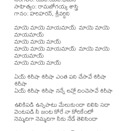
సాహిత్యం: రామజోగయ్య శాస్త్రి

గానం: హరిహరన్, శ్రీవర్ధిని

మాయె మాయె మాయమాయ్  మాయె మాయె 
మాయమాయ్ 

మాయె మాయె మాయ్

మాయె మాయె మాయమాయ్  మాయె మాయె 
మాయమాయ్ 

మాయె మాయె మాయ్

ఏయ్ శిరీషా శిరీషా ఎంత పని చేసావే శిరీషా 
శిరీషా 

ఏయ్ శిరీషా శిరీషా నన్నే లవ్లో దించెసావే శిరీషా 

ఉలికిపడి ఉన్నపాటు మేలుకుందా చిలిపి సదా 

వెంటపడి నీ జంట కోరే నా కోరికేంటో 

నెమ్మదిగా నెమ్మదిగా నీకు నేడే తెలిసిందా 
