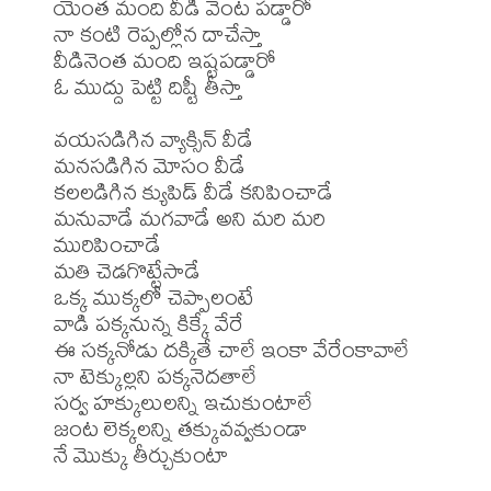
యెంత మంది వీడి వెంట పడ్డారో 

నా కంటి రెప్పల్లోన దాచేస్తా 

వీడినెంత మంది ఇష్టపడ్డారో 

ఓ ముద్దు పెట్టి దిష్టీ తీస్తా 

వయసడిగిన వ్యాక్సిన్ వీడే 

మనసడిగిన మోసం వీడే 

కలలడిగిన క్యుపిడ్ వీడే కనిపించాడే 

మనువాడే మగవాడే అని మరి మరి 
మురిపించాడే 

మతి చెడగొట్టేసాడే 

ఒక్క ముక్కలో చెప్పాలంటే 

వాడి పక్కనున్న కిక్కే వేరే 

ఈ సక్కనోడు దక్కితే చాలే ఇంకా వేరేంకావాలే 

నా టెక్కుల్లని పక్కనెదతాలే 

సర్వ హక్కులులన్ని ఇచుకుంటాలే 

జంట లెక్కలన్ని తక్కువవ్వకుండా 

నే మొక్కు తీర్చుకుంటా 
