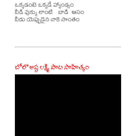
ఒక్కడంటె ఒక్కడే హ్యాండ్సం

వీడి వుక్కు లాంటి   బాడి  ఆసం

వీడు యెప్పుడైన నాకె సొంతం

బోలొ అష్ట లక్ష్మి పాట సాహిత్యం