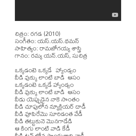
చిత్రం: రగడ (2010)

సంగీతం: యస్.యస్.థమన్

సాహిత్యం: రామజోగయ్య శాస్త్రి

గానం: రమ్య యన్.యస్, సుచిత్ర

ఒక్కడంటె ఒక్కడే  హ్యాండ్సం

వీడి వుక్కు లాంటి బాడి  ఆసం

ఒక్కడంటె ఒక్కడే హ్యాండ్సం

వీడి వుక్కు లాంటి బాడి  ఆసం

వీడు యెప్పుడైన నాకె సొంతం 

వీడి చూపులోన న్యూక్లియర్ దాడీ 

వీడి వూపిరేమొ సూరిడంత వేడీ 

వీడి తట్టుకునె మొనగాడేడి 

ఆ కింగు లాంటి వాడి కేడీ 

వీడి టచ్ లోన పొంగుతాది నాడీ 
