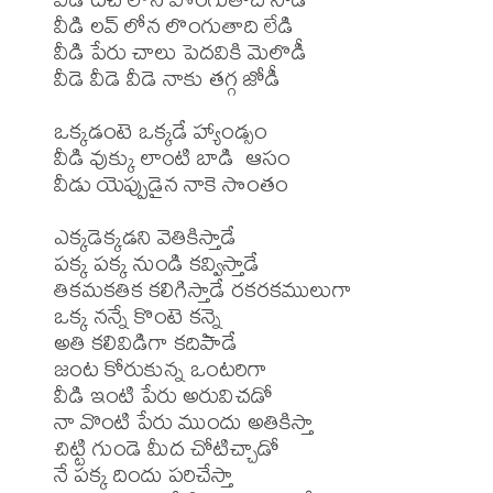
వీడి లవ్ లోన లొంగుతాది లేడి 

వీడి పేరు చాలు పెదవికి మెలొడీ 

వీడె వీడె వీడె నాకు తగ్గ జోడీ 

ఒక్కడంటె ఒక్కడే హ్యాండ్సం

వీడి వుక్కు లాంటి బాడి  ఆసం

వీడు యెప్పుడైన నాకె సొంతం 

ఎక్కడెక్కడని వెతికిస్తాడే 

పక్క పక్క నుండి కవ్విస్తాడే 

తికమకతిక కలిగిస్తాడే రకరకములుగా 

ఒక్క నన్నే కొంటె కన్నై 

అతి కలివిడిగా కదిపాడే 

జంట కోరుకున్న ఒంటరిగా 

వీడి ఇంటి పేరు అరువిచడో 

నా వొంటి పేరు ముందు అతికిస్తా 

చిట్టి గుండె మీద చోటిచ్చాడో 

నే పక్క దిందు పరిచేస్తా 
