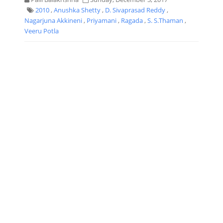
2010
,
Anushka Shetty
,
D. Sivaprasad Reddy
,
Nagarjuna Akkineni
,
Priyamani
,
Ragada
,
S. S.Thaman
,
Veeru Potla