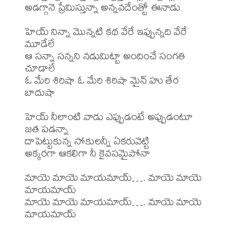
అడగ్గానె ప్రేమిస్తున్నా అన్నవదేంత్టో ఈనాడు 

హెయ్ నిన్నా మొన్నటి కథ వేరే ఇప్పున్నది వేరే 
మూడేలే 

ఆ సన్నా సన్నని నడుమిట్టా అందించే సంగతి 
చూడాలే 

ఓ మేరి శిరిషా ఓ మేరి శిరిషా మైన్ హు తేర 
బాదుషా 

హెయ్ నీలాంటి వాడు ఎప్పుడంటే అప్పుడంటూ 
జత పడన్నా 

దాపెట్టుకున్న సోకులన్నీ ఏకరువెట్టి 

అక్కరగా ఆకలిగా నీ కైవసమైపోనా 

మాయె మాయె మాయమాయ్…. మాయె మాయె 
మాయమాయ్ 

మాయె మాయె మాయమాయ్…. మాయె మాయె 
మాయమాయ్ 
