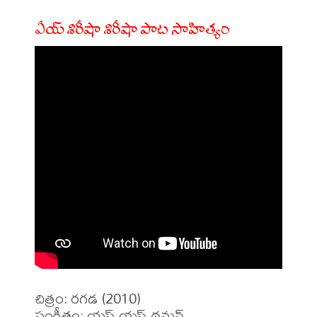
ఏయ్ శిరీషా శిరీషా పాట సాహిత్యం
చిత్రం: రగడ (2010)

సంగీతం: యస్.యస్.థమన్
