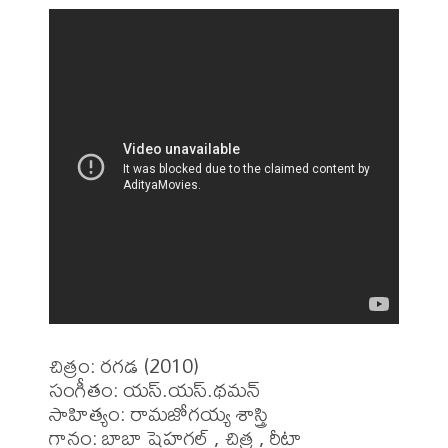
చిత్రం: రగడ (2010)

సంగీతం: యస్.యస్.థమన్

సాహిత్యం: రామజోగయ్య శాస్త్రి

గానం: బాబా షెహగల్ , చిత్ర , రీటా
