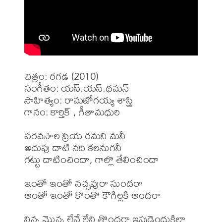
చిత్రం: రగడ (2010)

సంగీతం: యస్.యస్.థమన్

సాహిత్యం: రామజోగయ్య శాస్త్రి

గానం: కార్తిక్ , గీతామధురి

పరవసాల ప్రియ రమని మనీ 

అదుపు దాటి నది కలనుగనీ 

గట్టు దాటించిందా, గాల్లొ తేలించిందా 

ఇంతో ఇంతో నచ్చవురా సుందరా 

అంతో ఇంతో కొంతొ కౌగిల్లకి అందరా 

నిన్న మొన్న లేనే లేని తొందరా ఇపుడెందుకిలా 
