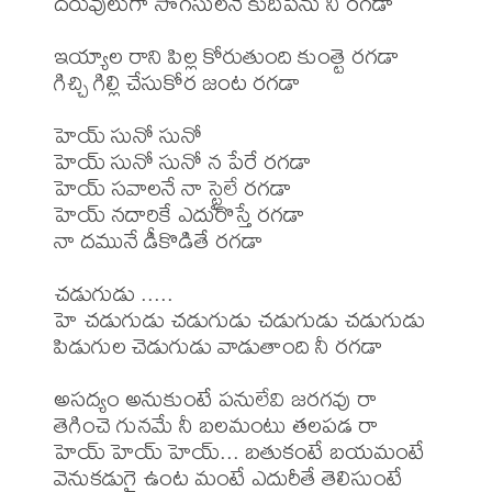
దరువులుగా సొగసులనే కుదిపెను నీ రగడా 

ఇయ్యాల రాని పిల్ల కోరుతుంది కుంత్టె రగడా 

గిచ్చి గిల్లి చేసుకోర జంట రగడా 

హెయ్ సునో సునో 

హెయ్ సునో సునో న పేరే రగడా 

హెయ్ సవాలనే నా స్టైలే రగడా 

హెయ్ నదారికే ఎదురొస్తే రగడా 

నా దమునే డీకొడితే రగడా 

చడుగుడు ..... 

హె చడుగుడు చడుగుడు చడుగుడు చడుగుడు 

పిడుగుల చెడుగుడు వాడుతాంది నీ రగడా 

అసద్యం అనుకుంటే పనులేవి జరగవు రా 

తెగించె గునమే నీ బలమంటు తలపడ రా 

హెయ్ హెయ్ హెయ్... బతుకంటే బయమంటే 

వెనుకడుగై ఉంట మంటే ఎదురీతే తెలిసుంటే 
