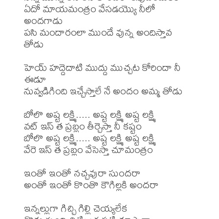
ఏదో మాయమంత్రం వేసడయ్యొ నీలో 
అందగాడు 

పసి మందారంలా ముందే వున్న అందిస్తావ 
తోడు 

హెయ్ హద్దెదాటి ముద్దు ముచ్చట కోరిందా నీ 
ఈడూ 

నువ్వడిగింది ఇచ్చేస్తాలే నే అందం అమ్మ తోడు 

బోలొ అష్ట లక్ష్మి..... అష్ట లక్ష్మి అష్ట లక్ష్మి 

వట్ ఇస్ త ప్రబ్లం తీర్చెస్తా నీ కష్టం 

బోలొ అష్ట లక్ష్మి..... అష్ట లక్ష్మి అష్ట లక్ష్మి 

వేరె ఇస్ త ప్రబ్లం వేసెస్తా చూమంత్రం 

ఇంతో ఇంతో నచ్చవురా సుందరా 

అంతో ఇంతో కొంతొ కౌగిల్లకి అందరా 

ఇన్నల్లుగా గిచ్చి గిల్లి చెయ్యలేక 
