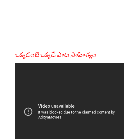
ఒక్కడంటె ఒక్కడే పాట సాహిత్యం