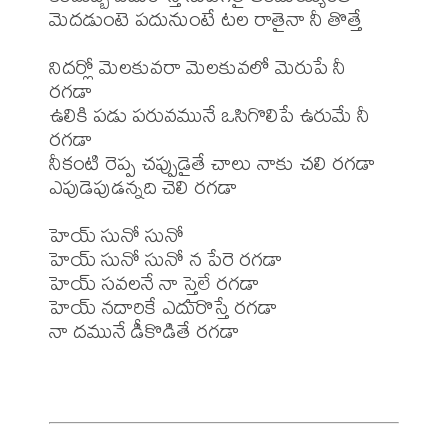
మెదడుంటె పదునుంటే టల రాతైనా నీ తొత్తే 

నిదర్లో మెలకువరా మెలకువలో మెరుపే నీ 
రగడా 

ఉలికి పడు పరువమునే ఒసిగొలిపే ఉరుమే నీ 
రగడా 

నీకంటి రెప్ప చప్పుడైతే చాలు నాకు చలి రగడా 

ఎపుడెపుడన్నది చెలి రగడా 

హెయ్ సునో సునో 

హెయ్ సునో సునో న పేరె రగడా 

హెయ్ సవలనే నా స్తైలే రగడా 

హెయ్ నదారికే ఎదురొస్తే రగడా 

నా దమునే డీకొడితే రగడా 
