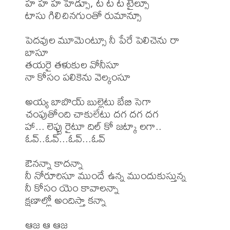
హ హ హ హెడ్సూ, ట ట ట టైల్సూ 

టాసు గిలిచినగుంతో రుమాన్సూ 

పెదవుల మూమెంట్సూ నీ పేరే పెలిచెను రా 
బాసూ 

తయరై తళుకుల వోనీసూ 

నా కోసం పలికెను వెల్కంసూ 

అయ్య బాబొయ్ బుల్లెటు బేబి సెగా 

చంపుతోంది చాకులేటు దగ దగ దగ 

హా... లెఫ్టు రైటూ దిల్ కో జట్కా లగా.. 
ఓవ్..ఓవ్...ఓవ్...ఓవ్ 

ఔనన్నా కాదన్నా 

నీ నోరూరిసూ ముందే ఉన్న ముందుకుస్తున్న 

నీ కోసం యెం కావాలన్నా 

క్షణాల్లో అందిస్తా కన్నా 

ఆజ ఆ ఆజ 
