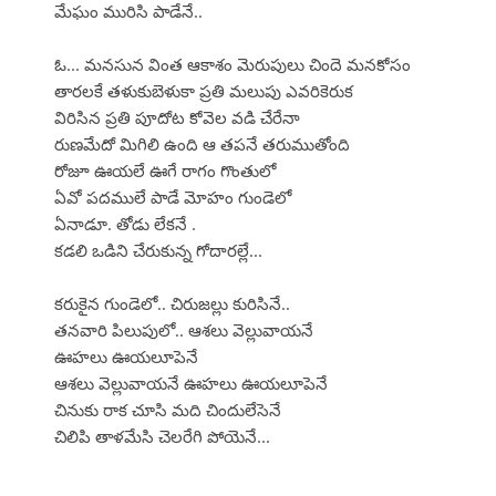
మేఘం మురిసి పాడేనే..
ఓ... మనసున వింత ఆకాశం మెరుపులు చిందె మనకోసం
తారలకే తళుకుబెళుకా ప్రతి మలుపు ఎవరికెరుక
విరిసిన ప్రతి పూదోట కోవెల వడి చేరేనా
రుణమేదో మిగిలి ఉంది ఆ తపనే తరుముతోంది
రోజూ ఊయలే ఊగే రాగం గొంతులో
ఏవో పదములే పాడే మోహం గుండెలో
ఏనాడూ. తోడు లేకనే .
కడలి ఒడిని చేరుకున్న గోదారల్లే...
కరుకైన గుండెలో.. చిరుజల్లు కురిసినే..
తనవారి పిలుపులో.. ఆశలు వెల్లువాయనే
ఊహలు ఊయలూపెనే
ఆశలు వెల్లువాయనే ఊహలు ఊయలూపెనే
చినుకు రాక చూసి మది చిందులేసెనే
చిలిపి తాళమేసి చెలరేగి పోయెనే...