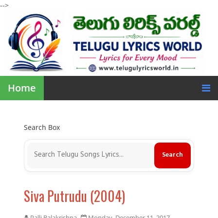
-->
Home
Search Box
Siva Putrudu (2004)
Palli Balakrishna
Monday, December 11, 2017