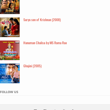
Surya son of Krishnan (2008)
Hanuman Chalisa by MS Rama Rao
Ghajini (2005)
FOLLOW US