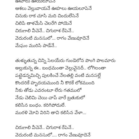
ఊహలు ఊయలూపెనే
ఆశలు వెల్లువాయనే ఊహలు ఊయలూపెనే
చినుకు రాక చూసి మది చిందులేసెనే
చిలిపి తాళమేసి చెలరేగి పోయెనే
చిరుగాలి వీచెనే.. చిగురాశ రేపెనే..
వెదురంటి మనసులో... రాగం వేణువూదెనే
మేఘం మురిసి పాడేనే..
తుళ్ళుతున్న చిన్ని సెలయేరు గుండెలోన పొంగి పొలమారు
అల్లుకున్న ఈ.. బంధమంతా వెల్లువైనదీ.. లోగిలంతా
పట్టెడన్నమిచ్చి పులకించే నేలతల్లి వంటి మనసల్లే
కొందరికే హృదయముంది నీ కొరకే లోకముంది
నీకు తోడు ఎవరంటూ లేరు గతములో
నేడు చెలిమి చెయి చాపే వారే బ్రతుకులో
కలిసిన బంధం. కరిగిపోదులే.
మురళి మోవి విరిని తావి కలిసిన వేళా...
చిరుగాలి వీచెనే.. చిగురాశ రేపెనే..
వెదురంటి మనసులో.... రాగం వేణువూదెనే