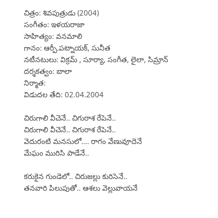
చిత్రం: శివపుత్రుడు (2004)
సంగీతం: ఇళయరాజా
సాహిత్యం: వనమాలి
గానం: ఆర్పీ.పట్నాయక్, సునీత
నటీనటులు: విక్రమ్ , సూర్యా, సంగీత, లైలా, సిమ్రాన్
దర్శకత్వం: బాలా
నిర్మాత:
విడుదల తేది: 02.04.2004
చిరుగాలి వీచెనే.. చిగురాశ రేపెనే..
చిరుగాలి వీచెనే.. చిగురాశ రేపెనే..
వెదురంటి మనసులో.... రాగం వేణువూదెనే
మేఘం మురిసి పాడేనే..
కరుకైన గుండెలో.. చిరుజల్లు కురిసెనే..
తనవారి పిలుపుతో.. ఆశలు వెల్లువాయనే