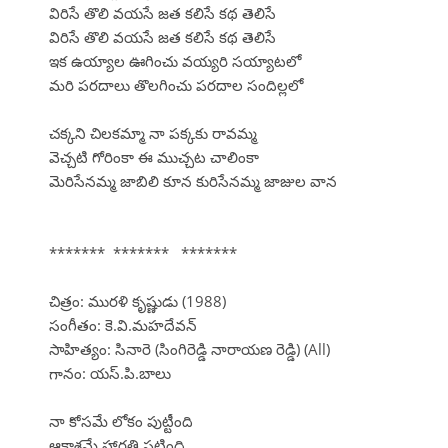
విరిసే తొలి వయసే జత కలిసే కథ తెలిసే
విరిసే తొలి వయసే జత కలిసే కథ తెలిసే
ఇక ఉయ్యాల ఊగించు వయ్యరి సయ్యాటలో
మరి పరదాలు తొలగించు పరదాల సందిల్లలో
చక్కని చిలకమ్మా నా పక్కకు రావమ్మ
వెచ్చటి గోరింకా ఈ ముచ్చట చాలింకా
మెరిసేనమ్మ జాబిలి కూన కురిసేనమ్మ జాజుల వాన
******* ******* *******
చిత్రం: మురళి కృష్ణుడు (1988)
సంగీతం: కె.వి.మహదేవన్
సాహిత్యం: సినారె (సింగిరెడ్డి నారాయణ రెడ్డి) (All)
గానం: యస్.పి.బాలు
నా కోసమే లోకం పుట్టీంది
ఆకాశమే హారతి పట్టింది