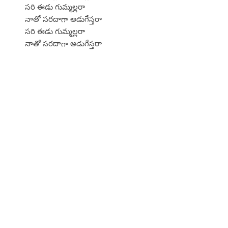
సరి ఈడు గుమ్మల్లరా
నాతో సరదాగా అడుగేస్తరా
సరి ఈడు గుమ్మల్లరా
నాతో సరదాగా అడుగేస్తరా