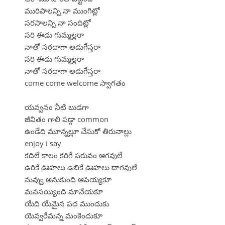
మురిపాలన్ని నా ముంగిట్లో
సరసాలన్ని నా సందిట్లో
సరి ఈడు గుమ్మల్లరా
నాతో సరదాగా అడుగేస్తరా
సరి ఈడు గుమ్మల్లరా
నాతో సరదాగా అడుగేస్తరా
come come welcome స్వాగతం
యవ్వనం నీటి బుడగా
జీవితం గాలి పడ్గా common
ఉండేది మూన్నల్లూ చేసుకో తిరునాల్లు
enjoy i say
కదిలే కాలం కరిగే పరువం ఆగవులే
ఉరికే ఊహలు ఉబికే ఊహలు దాగవులే
నువ్వు అనుకుంది ఆపెయ్యకూ
మనసయ్యింది మానేయకూ
యేది యేమైన పద ముందుకు
యెవ్వరేమన్న మంకెందుకూ