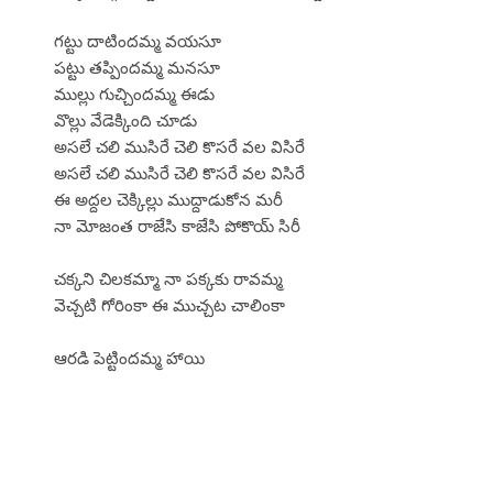
గట్టు దాటిందమ్మ వయసూ
పట్టు తప్పిందమ్మ మనసూ
ముల్లు గుచ్చిందమ్మ ఈడు
వొల్లు వేడెక్కింది చూడు
అసలే చలి ముసిరే చెలి కొసరే వల విసిరే
అసలే చలి ముసిరే చెలి కొసరే వల విసిరే
ఈ అద్దల చెక్కిల్లు ముద్దాడుకోన మరీ
నా మోజంత రాజేసి కాజేసి పోకొయ్ సిరీ
చక్కని చిలకమ్మా నా పక్కకు రావమ్మ
వెచ్చటి గోరింకా ఈ ముచ్చట చాలింకా
ఆరడి పెట్టిందమ్మ హాయి