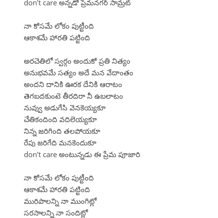
don't care అన్నడో ప్రేమనగర్ సామ్రట్
నా కోసమే లోకం పుట్టీంది
ఆకాశమే హారతి పట్టింది
అరచెతిలో స్వర్గం అందుకో ప్రతి నిత్యం
అనుభవమే సత్యం అదే మన వేదాంతం
అందని దానికి ఊరక దేనికి ఆరాటం
తెగబదకుంటె తీరదిరా నీ ఉబలాటం
నువ్వు అడుగేసి వెనకెయ్యకూ
చేతికందింది వదిలెయ్యకూ
నిన్న జరిగింది తలపోయకూ
రేపు జరిగేది మనకెందుకూ
don't care అంటున్నడు ఈ ప్రేమ పూజారి
నా కోసమే లోకం పుట్టీంది
ఆకాశమే హారతి పట్టింది
మురిపాలన్ని నా ముంగిట్లో
సరసాలన్ని నా సందిట్లో