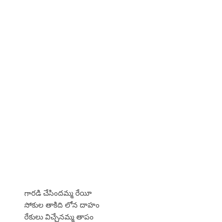
గారడి చేసిందమ్మ రేయీ
సోకుల తాకిది లోన దాహం
రేకులు విచ్చేనమ్మ తాపం