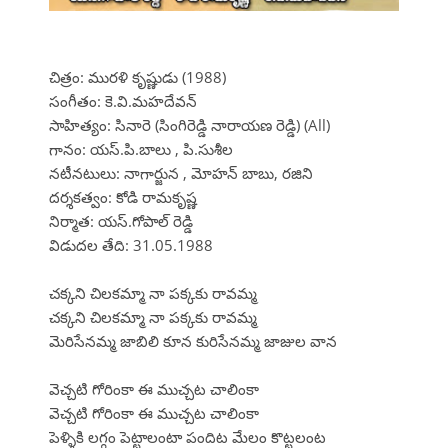
చిత్రం: మురళి కృష్ణుడు (1988)
సంగీతం: కె.వి.మహదేవన్
సాహిత్యం: సినారె (సింగిరెడ్డి నారాయణ రెడ్డి) (All)
గానం: యస్.పి.బాలు , పి.సుశీల
నటీనటులు: నాగార్జున , మోహన్ బాబు, రజిని
దర్శకత్వం: కోడి రామకృష్ణ
నిర్మాత: యస్.గోపాల్ రెడ్డి
విడుదల తేది: 31.05.1988
చక్కని చిలకమ్మా నా పక్కకు రావమ్మ
చక్కని చిలకమ్మా నా పక్కకు రావమ్మ
మెరిసేనమ్మ జాబిలి కూన కురిసేనమ్మ జాజుల వాన
వెచ్చటి గోరింకా ఈ ముచ్చట చాలింకా
వెచ్చటి గోరింకా ఈ ముచ్చట చాలింకా
పెళ్ళికి లగ్గం పెట్టాలంటా పందిట మేలం కొట్టలంట