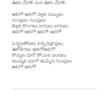
ఊరు చేరాలి మన ఊరు చేరాలి

అవిగో అవిగో నల్లని మబ్బులు

గుంపులు గుంపులు

తెల్లని కొంగలు బారులు బారులు

అవిగో అవిగో అవిగో అవిగో 

పచ్చనితోటలు విచ్చినపూవులు

ఊగేతీగలు అవిగోఅవిగో

కొమ్మల మోగే కోయిల జంటలు

ఝమ్మని మూగే తుమ్మెద గుంపులు

అవిగో అవిగో
