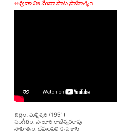
అవునా నిజమేనా పాట సాహిత్యం
చిత్రం: మల్లీశ్వరి (1951)

సంగీతం: సాలూరి రాజేశ్వరరావు

సాహిత్యం: దేవులపల్లి కృష్ణశాస్త్రి
