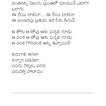
వంతలన్ని వెలుగు పుంతలో మాయునే ఎలాగొ 
ఒలాగు

ఈ రేయి దాటెనా... ఈ రేయి దాటెనా

ఈ పంజరపు బ్రతుకు ఇక నీకు తీరునే

ఆ తోట ఆ తోపు ఆకు పచ్చని గూడు

ఆ వంక ఆ తోపు ఆకు పచ్చని గూడు

ఆ వంక గొరవంక అన్ని ఉన్నాయిలే

చిరుగాలి తగలా 

చిన్నారి పడవలా

పసరు రెక్కలు పరచి

పరువెత్తి పోదాము
