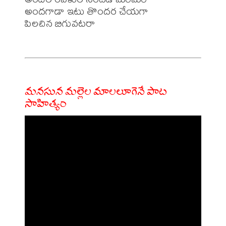
అందగాడా ఇటు తొందర చేయగా 

పిలచిన బిగువటరా 

మనసున మల్లెల మాలలూగెనే పాట
సాహిత్యం