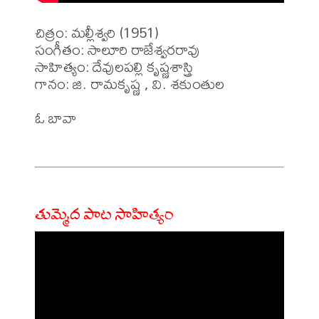
చిత్రం: మల్లీశ్వరి (1951)

సంగీతం: సాలూరి రాజేశ్వరరావు

సాహిత్యం: దేవులపల్లి కృష్ణశాస్త్రి

గానం: జి. రామకృష్ణ , వి. శకుంతుల

ఓ బావా

తుమ్మెద పాట సాహిత్యం