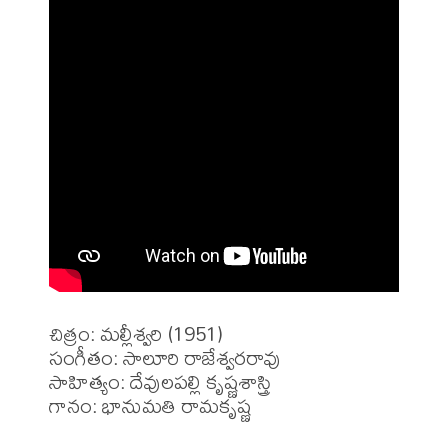
చిత్రం: మల్లీశ్వరి (1951)

సంగీతం: సాలూరి రాజేశ్వరరావు

సాహిత్యం: దేవులపల్లి కృష్ణశాస్త్రి

గానం: భానుమతి రామకృష్ణ
