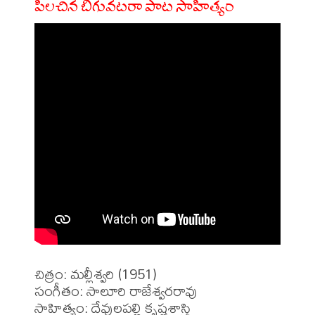
పిలచిన బిగువటరా పాట సాహిత్యం
చిత్రం: మల్లీశ్వరి (1951)

సంగీతం: సాలూరి రాజేశ్వరరావు

సాహిత్యం: దేవులపల్లి కృష్ణశాస్త్రి
