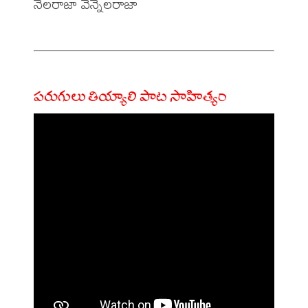
నెలరాజా వెన్నెలరాజా

పరుగులు తియ్యాలి పాట సాహిత్యం