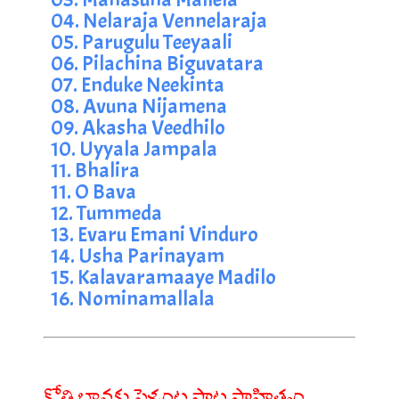
04. Nelaraja Vennelaraja
05. Parugulu Teeyaali
06. Pilachina Biguvatara
07. Enduke Neekinta
08. Avuna Nijamena
09. Akasha Veedhilo
10. Uyyala Jampala
11. Bhalira
11. O Bava
12. Tummeda
13. Evaru Emani Vinduro
14. Usha Parinayam
15. Kalavaramaaye Madilo
16. Nominamallala
కోతి బావకు పెళ్ళంట పాట సాహిత్యం