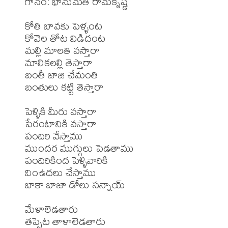
గానం: భానుమతి రామకృష్ణ

కోతి బావకు పెళ్ళంట

కోవెల తోట విడిదంట

మల్లి మాలతి వస్తారా

మాలికలల్లి తెస్తారా

బంతీ జాజి చేమంతి

బంతులు కట్టి తెస్తారా 

పెళ్ళికి మీరు వస్తారా

పేరంటానికి వస్తారా

పందిరి వేస్తాము

ముందర ముగ్గులు పెడతాము

పందిరికింద పెళ్ళివారికి

వింఉదలు చేస్తాము

బాకా బాజా డోలు సన్నాయ్ 

మేళాలెడతారు

తప్పెట తాళాలెడతారు
