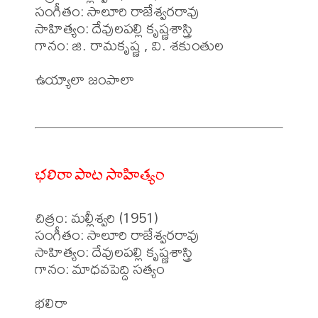
సంగీతం: సాలూరి రాజేశ్వరరావు

సాహిత్యం: దేవులపల్లి కృష్ణశాస్త్రి

గానం: జి. రామకృష్ణ , వి. శకుంతుల

ఉయ్యాలా జంపాలా

భలిరా పాట సాహిత్యం
చిత్రం: మల్లీశ్వరి (1951)

సంగీతం: సాలూరి రాజేశ్వరరావు

సాహిత్యం: దేవులపల్లి కృష్ణశాస్త్రి

గానం: మాధవపెద్ది సత్యం 

భలిరా
