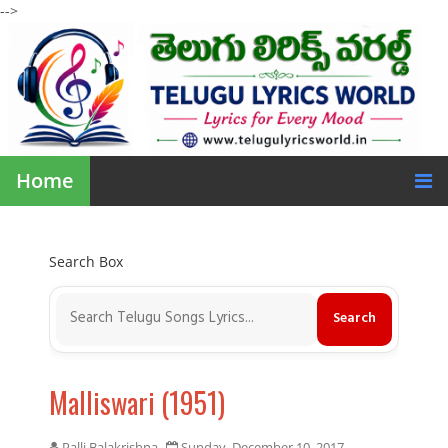
-->
Home
Search Box
Malliswari (1951)
Palli Balakrishna
Sunday, December 10, 2017