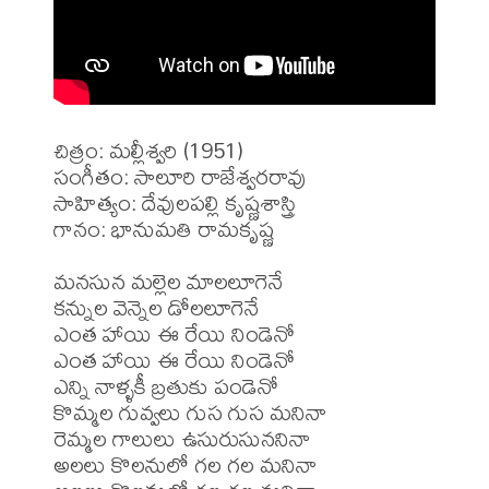
చిత్రం: మల్లీశ్వరి (1951)

సంగీతం: సాలూరి రాజేశ్వరరావు

సాహిత్యం: దేవులపల్లి కృష్ణశాస్త్రి

గానం: భానుమతి రామకృష్ణ 

మనసున మల్లెల మాలలూగెనే

కన్నుల వెన్నెల డోలలూగెనే

ఎంత హాయి ఈ రేయి నిండెనో

ఎంత హాయి ఈ రేయి నిండెనో

ఎన్ని నాళ్ళకీ బ్రతుకు పండెనో

కొమ్మల గువ్వలు గుస గుస మనినా

రెమ్మల గాలులు ఉసురుసుననినా

అలలు కొలనులో గల గల మనినా
