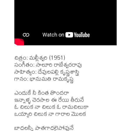
చిత్రం: మల్లీశ్వరి (1951)

సంగీతం: సాలూరి రాజేశ్వరరావు

సాహిత్యం: దేవులపల్లి కృష్ణశాస్త్రి

గానం: భానుమతి రామకృష్ణ

ఎందుకే నీ కింత తొందరా 

ఇన్నాళ్ళ చెరసాల ఈ రేయి తీరునే  

ఓ చిలుక నా చిలుక ఓ రామచిలుకా

ఒయ్యారి చిలుక నా గారాల మొలక 

బాధలన్నీ పాతగాధలైపోవునే
