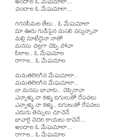
అందాల ఓ మేఘమాలా...

చందాల ఓ మేఘమాలా...

గగనసీమల తేలు.. ఓ మేఘమాలా

మా ఊరు గుడిపైన మసలి వస్తున్నావా

మల్లి మాటేదైనా నాతో

మనసు చల్లగా చెప్పి పోవా

నీలాల.. ఓ మేఘమాల 

రాగాల.. ఓ మేఘమాల

మమతలెరిగిన మేఘమాలా..

మమతలెరిగిన మేఘమాలా..

నా మనసు బావాకు.. చెప్పిరావా

ఎన్నాళ్ళు నా కళ్ళు దిగులుతో రేపవలు

ఎన్నాళ్ళు నా కళ్ళు.. దిగులుతో రేపవలు

ఎదురు తెన్నులు చూచెనే

బావాకై చెదరి కాయలు కాచెనే...

అందాల ఓ మేఘమాలా...

రాగాల.. ఓ మేఘమాల
