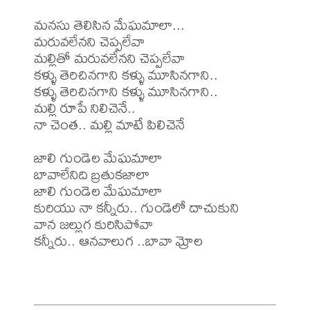
మనసు తెలిసిన మేఘమాలా...

మరువలేనని చెప్పలేవా

మల్లితో మరువలేనని చెప్పలేవా

కళ్ళు తెరిచినగాని కళ్ళు మూసినగాని..

కళ్ళు తెరిచినగాని కళ్ళు మూసినగాని..

మల్లి రూపే నిలిచెనే..

నా చెంత.. మల్లి మాటే పిలిచెనే

జాలి గుండెల మేఘమాలా

బావాలేనిది బ్రతుకజాలా

జాలి గుండెల మేఘమాలా

కురియు నా కన్నీరు.. గుండెలో దాచుకుని

వాన జల్లుగ కురిసిపోవా

కన్నీరు.. ఆనవాలుగ ..బావా మ్రోల
