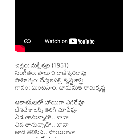
చిత్రం: మల్లీశ్వరి (1951)

సంగీతం: సాలూరి రాజేశ్వరరావు

సాహిత్యం: దేవులపల్లి కృష్ణశాస్త్రి

గానం: ఘంటసాల, భానుమతి రామకృష్ణ 

ఆకాశవీధిలో హాయిగా ఎగిరేవూ

దేశదేశాలన్నీ తిరిగి చూసేవూ

ఏడ తానున్నాడొ.. బావా

ఏడ తానున్నాడొ.. బావా

జాడ తెలిసిన.. పోయిరావా
