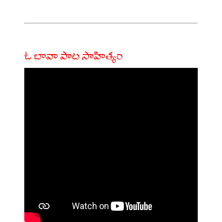
ఓ బావా పాట సాహిత్యం