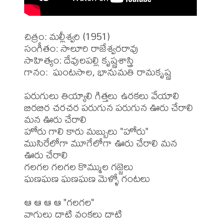
చిత్రం: మల్లీశ్వరి (1951)

సంగీతం: సాలూరి రాజేశ్వరరావు

సాహిత్యం: దేవులపల్లి కృష్ణశాస్త్రి

గానం:  ఘంటసాల, భానుమతి రామకృష్ణ 

పరుగులు తియ్యాలి గిత్తలు ఉరకలు వేయాలి 

బిరబిర చరచర పరుగున పరుగున ఊరు చేరాలి 
మన ఊరు చేరాలి

హోరు గాలి కారు మబ్బులు "హోరు"

ముసిరేలోగా మూగేలోగా ఊరు చేరాలి మన 
ఊరు చేరాలి

గలగల గలగల కొమ్ముల గజ్జెలు

ఘణఘణ ఘణఘణ మెళ్ళో గంటలు

ఆ ఆ ఆ ఆ "గలగల"

వాగులు దాటి వంకలు దాటి
