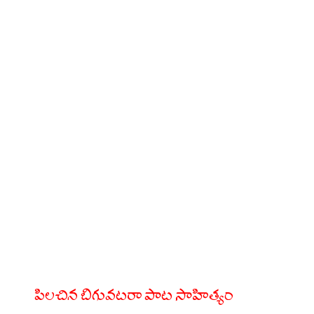
పిలచిన బిగువటరా పాట సాహిత్యం