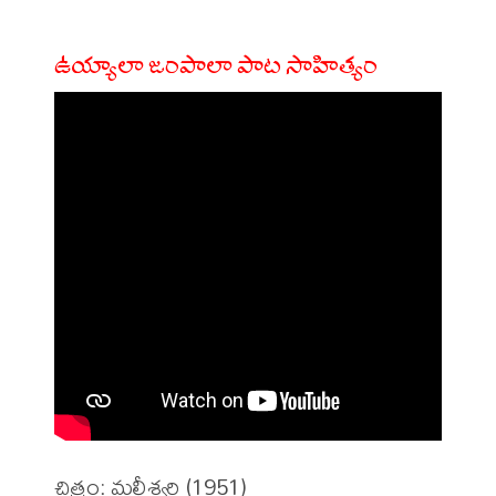
ఉయ్యాలా జంపాలా పాట సాహిత్యం
చిత్రం: మల్లీశ్వరి (1951)
