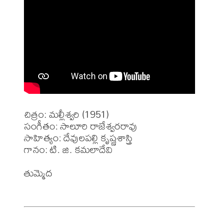
చిత్రం: మల్లీశ్వరి (1951)

సంగీతం: సాలూరి రాజేశ్వరరావు

సాహిత్యం: దేవులపల్లి కృష్ణశాస్త్రి

గానం: టి. జి. కమలాదేవి

తుమ్మెద
