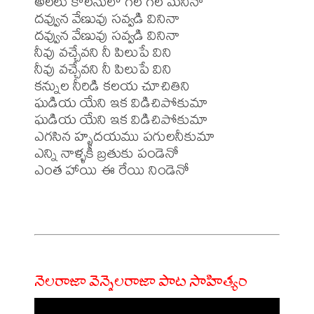
అలలు కొలనులో గల గల మనినా

దవ్వున వేణువు సవ్వడి వినినా

దవ్వున వేణువు సవ్వడి వినినా

నీవు వచ్చేవని నీ పిలుపే విని

నీవు వచ్చేవని నీ పిలుపే విని

కన్నుల నీరిడి కలయ చూచితిని

ఘడియ యేని ఇక విడిచిపోకుమా

ఘడియ యేని ఇక విడిచిపోకుమా

ఎగసిన హృదయము పగులనీకుమా

ఎన్ని నాళ్ళకీ బ్రతుకు పండెనో

ఎంత హాయి ఈ రేయి నిండెనో

నెలరాజా వెన్నెలరాజా పాట సాహిత్యం