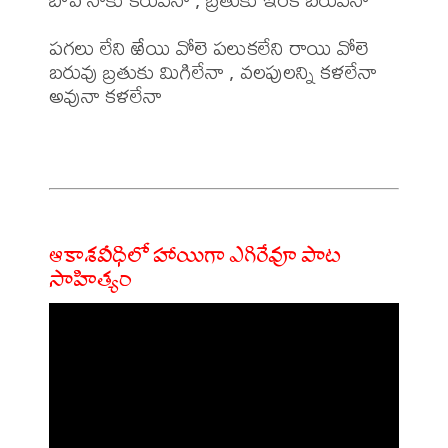
పగలు లేని ఱేయి వోలె పలుకలేని రాయి వోలె 

బరువు బ్రతుకు మిగిలేనా , వలపులన్ని కళలేనా 

అవునా కళలేనా

ఆకాశవీధిలో హాయిగా ఎగిరేవూ పాట
సాహిత్యం