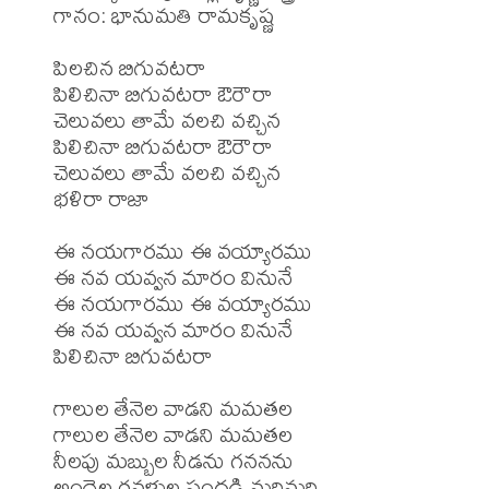
గానం: భానుమతి రామకృష్ణ 

పిలచిన బిగువటరా

పిలిచినా బిగువటరా ఔరౌరా

చెలువలు తామే వలచి వచ్చిన

పిలిచినా బిగువటరా ఔరౌరా

చెలువలు తామే వలచి వచ్చిన

భళిరా రాజా

ఈ నయగారము ఈ వయ్యారము

ఈ నవ యవ్వన మారం వినునే

ఈ నయగారము ఈ వయ్యారము

ఈ నవ యవ్వన మారం వినునే

పిలిచినా బిగువటరా 

గాలుల తేనెల వాడని మమతల

గాలుల తేనెల వాడని మమతల

నీలపు మబ్బుల నీడను గననను

అందెల రవళుల సందడి మరిమరి
