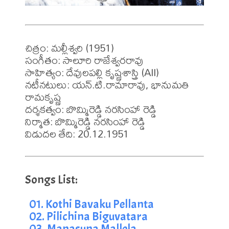
చిత్రం: మల్లీశ్వరి (1951)

సంగీతం: సాలూరి రాజేశ్వరరావు

సాహిత్యం: దేవులపల్లి కృష్ణశాస్త్రి (All)

నటీనటులు: యన్.టి.రామారావు, భానుమతి 
రామకృష్ణ

దర్శకత్వం: బొమ్మిరెడ్డి నరసింహా రెడ్డి

నిర్మాత: బొమ్మిరెడ్డి నరసింహా రెడ్డి

విడుదల తేది: 20.12.1951
01. Kothi Bavaku Pellanta
02. Pilichina Biguvatara
03. Manasuna Mallela