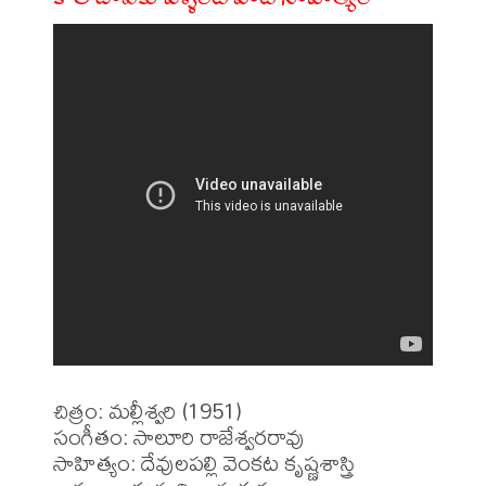
చిత్రం: మల్లీశ్వరి (1951)

సంగీతం: సాలూరి రాజేశ్వరరావు

సాహిత్యం: దేవులపల్లి వెంకట కృష్ణశాస్త్రి
