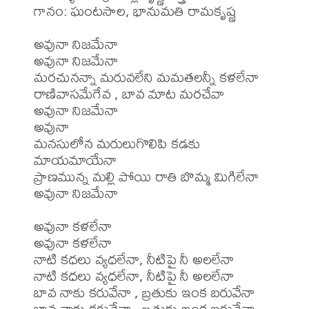
గానం: ఘంటసాల, భానుమతి రామకృష్ణ 

అవునా నిజమేనా

అవునా నిజమేనా 

మరచునన్నా మరువలేని మమతలన్నీ కళలేనా

రాణివాసమేగేవ , బావ మాట మరచేవా

అవునా నిజమేనా

అవునా

మనసులోన మరులుగొలిపి కడకు 
మాయమాయేనా

ప్రాణమున్న మల్లి పోయి రాతి బొమ్మ మిగిలేనా 

అవునా నిజమేనా 

అవునా కళలేనా

అవునా కళలేనా

నాటి కధలు వ్యధలేనా, నీటిపై నీ అలలేనా

నాటి కధలు వ్యధలేనా, నీటిపై నీ అలలేనా

బావ నాకు కరువేనా , బ్రతుకు ఇంక బరువేనా 

బావ నాకు కరువేనా , బ్రతుకు ఇంక బరువేనా 
