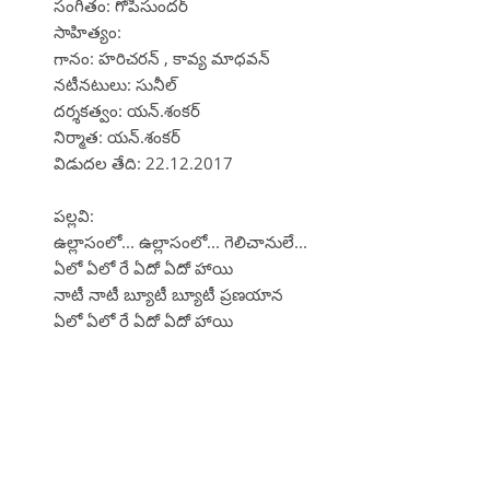
సంగీతం: గోపిసుందర్
సాహిత్యం:
గానం: హరిచరన్ , కావ్య మాధవన్
నటీనటులు: సునీల్
దర్శకత్వం: యన్.శంకర్
నిర్మాత: యన్.శంకర్
విడుదల తేది: 22.12.2017
పల్లవి:
ఉల్లాసంలో... ఉల్లాసంలో... గెలిచానులే...
ఏలో ఏలో రే ఏదో ఏదో హాయి
నాటీ నాటీ బ్యూటీ బ్యూటీ ప్రణయాన
ఏలో ఏలో రే ఏదో ఏదో హాయి