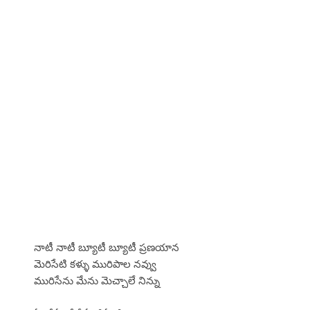
నాటీ నాటీ బ్యూటీ బ్యూటీ ప్రణయాన
మెరిసేటి కళ్ళు మురిపాల నవ్వు
మురిసేను మేను మెచ్చాలే నిన్ను