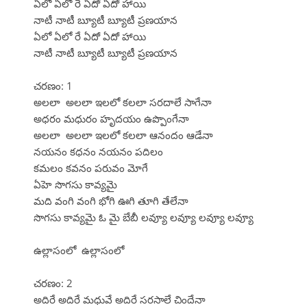
ఏలో ఏలో రే ఏదో ఏదో హాయి
నాటీ నాటీ బ్యూటీ బ్యూటీ ప్రణయాన
ఏలో ఏలో రే ఏదో ఏదో హాయి
నాటీ నాటీ బ్యూటీ బ్యూటీ ప్రణయాన
చరణం: 1
అలలా అలలా ఇలలో కలలా సరదాలే సాగేనా
అధరం మధురం హృదయం ఉప్పొంగేనా
అలలా అలలా ఇలలో కలలా ఆనందం ఆడేనా
నయనం కధనం నయనం పదిలం
కమలం కవనం పరువం మోగే
ఏహె సొగసు కావ్యమై
మది వంగి వంగి భోగి ఊగి తూగి తేలేనా
సొగసు కావ్యమై ఓ మై బేబీ లవ్యూ లవ్యూ లవ్యూ లవ్యూ
ఉల్లాసంలో ఉల్లాసంలో
చరణం: 2
అదిరే అదిరే మధువే అదిరే సరసాలే చిందేనా