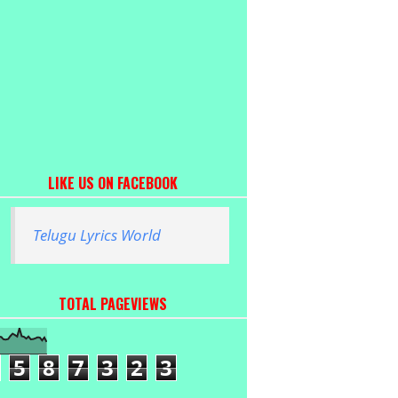
LIKE US ON FACEBOOK
Telugu Lyrics World
TOTAL PAGEVIEWS
5
8
7
3
2
3