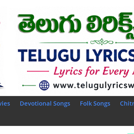
vies
Devotional Songs
Folk Songs
Chit