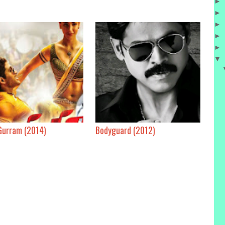
►
►
►
►
►
▼
Gurram (2014)
Bodyguard (2012)