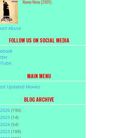
Nuvvu Nenu (2001)
port Abuse
FOLLOW US ON SOCIAL MEDIA
cebook
tter
uTube
MAIN MENU
est Updated Movies
BLOG ARCHIVE
2026
(190)
2025
(14)
2024
(54)
2023
(188)