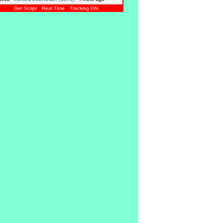
Get Script
Real Time
Tracking ON