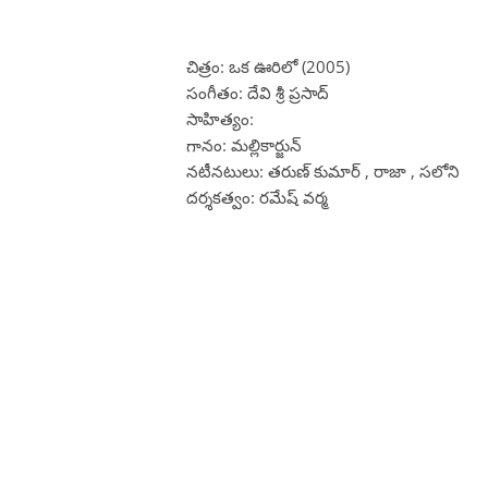
చిత్రం: ఒక ఊరిలో (2005)
సంగీతం: దేవి శ్రీ ప్రసాద్
సాహిత్యం:
గానం: మల్లికార్జున్
నటీనటులు: తరుణ్ కుమార్ , రాజా , సలోని
దర్శకత్వం: రమేష్ వర్మ