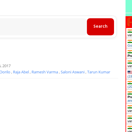
vie
Go
Pr
, 2017
vie
Oorilo
,
Raja Abel
,
Ramesh Varma
,
Saloni Aswani
,
Tarun Kumar
(1
(2
Pr
an
vie
vie
vie