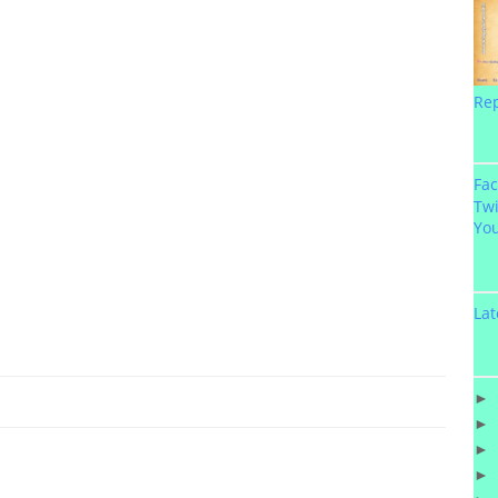
Re
Fa
Twi
Yo
Lat
►
►
►
►