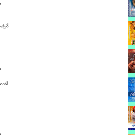
ు
చ్చనే
ు
మందే
ు