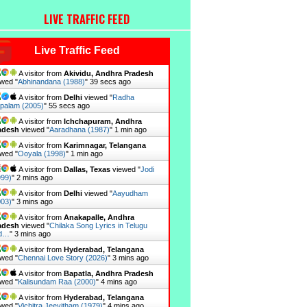
LIVE TRAFFIC FEED
Live Traffic Feed
A visitor from
Akividu, Andhra Pradesh
wed "
Abhinandana (1988)
"
40 secs ago
A visitor from
Delhi
viewed "
Radha
palam (2005)
"
56 secs ago
A visitor from
Ichchapuram, Andhra
adesh
viewed "
Aaradhana (1987)
"
1 min ago
A visitor from
Karimnagar, Telangana
wed "
Ooyala (1998)
"
1 min ago
A visitor from
Dallas, Texas
viewed "
Jodi
999)
"
2 mins ago
A visitor from
Delhi
viewed "
Aayudham
003)
"
3 mins ago
A visitor from
Anakapalle, Andhra
adesh
viewed "
Chilaka Song Lyrics in Telugu
d…
"
3 mins ago
A visitor from
Hyderabad, Telangana
wed "
Chennai Love Story (2026)
"
3 mins ago
A visitor from
Bapatla, Andhra Pradesh
wed "
Kalisundam Raa (2000)
"
4 mins ago
A visitor from
Hyderabad, Telangana
wed "
Vichitra Jeevitham (1979)
"
4 mins ago