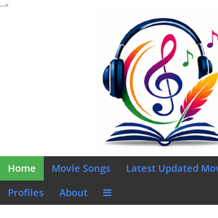
-->
Home
Movie Songs
Latest Updated Mo
Profiles
About