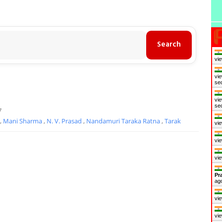
vie
vie
se
vie
se
7
,
Mani Sharma
,
N. V. Prasad
,
Nandamuri Taraka Ratna
,
Tarak
vie
vie
vie
Pr
ag
vie
vie