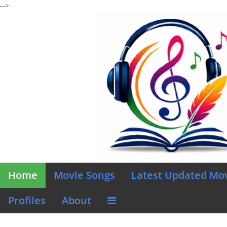
-->
Home
Movie Songs
Latest Updated Mo
Profiles
About