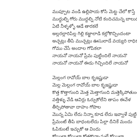
ముప్పూట వండి ఉల్లిపాయ కోసి మెట్ట చేలో కొస్తే
ముద్దుల్ని గోరు ముద్దల్ని నోటి కందిచమన్న బాలు
ఏటి నీళ్ళళ్ళో ఆడే తారకలే
అల్లరల్లారిపిల్ల గిల్లి కజ్జాలాడి కల్లోకొచ్చిందంటా
అచ్చట్లు తీపి ముచ్చట్లు ఊసులాడే వయ్యరి రాధి
గోము చేసే అందాల గోపికలా
నాయనో నాయనో ప్రేమ పుట్టిందిలే నాయనొ
నాయనో నాయనో ఈడు గిచ్చిందిలే నాయనో
మెల్లంగ రావోయ్ బాల కృఇష్ణుడా
మెల్ల మెల్లంగ రావోయ్ బాల కృఇష్ణుడా
కొత్త కొత్తాగుంది మెత్త మెత్తాగుంది మత్తెక్కిపోతుం
వత్తిళ్ళు వేడి ఆవిర్లు ఓర్చుకోలేని తాపం ఈవేళ
తీర్చిపోతావా దాహం గోపాల
మొన్న ఏమి లేదు నిన్నా కూడ లేదు ఇవ్వాళే పుట్ట
ప్రేమంటే తీపి బాధంటలేదు పిల్లా దీనికే మందు
ఓపికుంటే ఇచ్చుకో ఆ విందు
కోయిలా కోయిలా కోతకొచ్చానులే కోయిలా