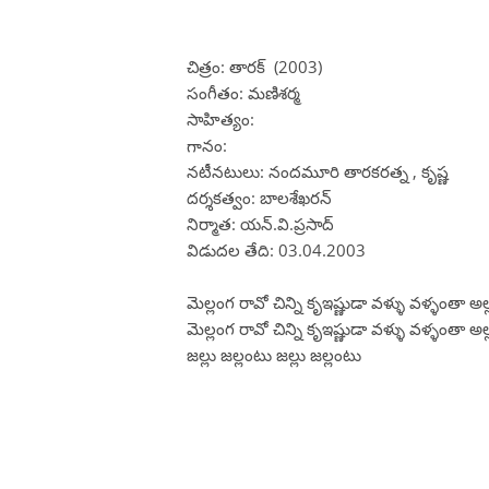
చిత్రం: తారక్ (2003)
సంగీతం: మణిశర్మ
సాహిత్యం:
గానం:
నటీనటులు: నందమూరి తారకరత్న , కృష్ణ
దర్శకత్వం: బాలశేఖరన్
నిర్మాత: యన్.వి.ప్రసాద్
విడుదల తేది: 03.04.2003
మెల్లంగ రావో చిన్ని కృఇష్ణుడా వళ్ళు వళ్ళంతా అల్
మెల్లంగ రావో చిన్ని కృఇష్ణుడా వళ్ళు వళ్ళంతా అల్
జల్లు జల్లంటు జల్లు జల్లంటు