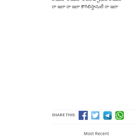
రా ఇలా రా ఇలా కౌగిలిస్తానులే రా ఇలా
SHARE THIS:
Most Recent