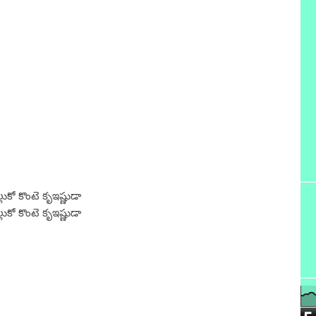
లుకో కొంటె కృఇష్ణుడా
లుకో కొంటె కృఇష్ణుడా