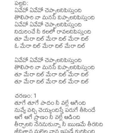
పల్లవి:

ఏవేవో ఏవేవో చెప్పాలనిపిస్తుంది

తొలిసారి నా మనసే విప్పాలనిపిస్తుంది

ఏవేవో ఏవేవో చెప్పాలనిపిస్తుంది

నిదురించే నీ కలలో రావలనిపిస్తుంది

తూ మేరా దిల్ మేరా దిల్ మేరా దిల్

ఓ మేరా దిల్ మేరా దిల్ మేరా దిల్

ఏవేవో ఏవేవో చెప్పాలనిపిస్తుంది

తొలిసారి నా మనసే విప్పాలనిపిస్తుంది

తూ మేరా దిల్ మేరా దిల్ మేరా దిల్

తూ మేరా దిల్ మేరా దిల్ మేరా దిల్

చరణం: 1

తూగే తూగే పాదం నీ వల్లే ఆగింది

నువ్వే వచ్చి చెయ్యందిస్తే పరుగే తీసిందే

ఆగే ఆగే ప్రాణం నీ వల్లే ఆడింది

తీర్చాలని నేననుకున్నా నీ ఋణమే తీరనిది

జీవితాన మల్లెల వాన ఇపుడే కురిసింది
