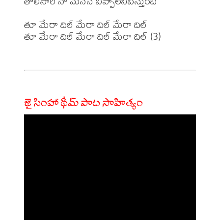
తొలిసారి నా మనసే విప్పాలనిపిస్తుంది

తూ మేరా దిల్ మేరా దిల్ మేరా దిల్

తూ మేరా దిల్ మేరా దిల్ మేరా దిల్ (3)

జై సింహా థీమ్ పాట సాహిత్యం