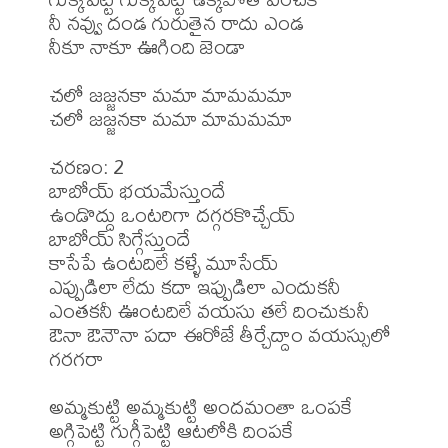
నీ నవ్వు దండ గురుతైన రాదు ఎండ 

నీకూ నాకూ ఊగింది జెండా 

చలో జజ్జనకా మమా మామమమా 

చలో జజ్జనకా మమా మామమమా 

చరణం: 2

బాబోయ్ భయమేస్తుందే 

ఉండొద్దు ఒంటరిగా దగ్గరకొచ్చేయ్ 

బాబోయ్ సిగ్గేస్తుందే 

కాసేపే ఉంటదిలే కళ్ళే మూసేయ్ 

ఎప్పుడిలా లేదు కదా ఇప్పుడిలా ఎందుకనీ 

ఎంతకనీ ఊంటదిలే వయసు తలే దించుకునీ 

ఔనా ఔనౌనా పదా ఈరోజే తీర్చేద్దాం వయస్సులో 
గరగరా 

అమ్మకుట్టి అమ్మకుట్టి అందమంతా ఒంపకే 

అగ్గిపెట్టి గుగ్గీపెట్టి ఆటలోకి దింపకే 
