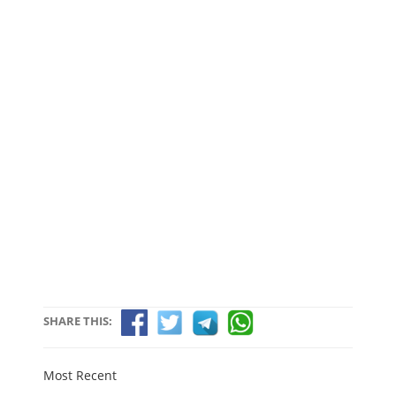
SHARE THIS:
Most Recent