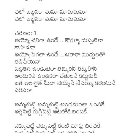
చలో జజ్జనకా మమా మామమమా 

చలో జజ్జనకా మమా మామమమా 

చరణం: 1

అయ్యో చలిగా ఉందే .. కౌగిళ్ళా దుప్పటిలా 
కాపాడనా 

అయ్యో సెగలా ఉందే .. ఆరారా ముద్దులతో 
తడిపేయనా 

పద్దతిగ ఉండుటెలా తిమ్మిరినీ తట్టుకొనీ 

అందుకనే ఉండకలా చేతులనే కట్టుకునీ 

ఐతే అలాగైతే మీదా చెయ్యేసే చేసెయ్యి కరెంటునే 
సరఫరా 

అమ్మకుట్టి అమ్మకుట్టి అందమంతా ఒంపకే 

అగ్గిపెట్టి గుగ్గీపెట్టి ఆటలోకి దింపకే 

ఎక్కుపెట్టి ఎక్కుపెట్టి కంటి చూపు దించకే 

గుక్కపెట్టి గుక్కపెట్టి ఉక్కపోత పెంచకే 
