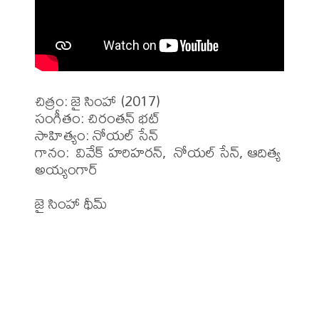
చిత్రం: జై సింహా (2017)

సంగీతం: చిరంతన్ భట్

సాహిత్యం: నోయల్ సేన్

గానం:  వివేక్ హరిహరన్,  నోయల్ సేన్, ఆదిత్య 
అయ్యంగార్

జై సింహా థీమ్
