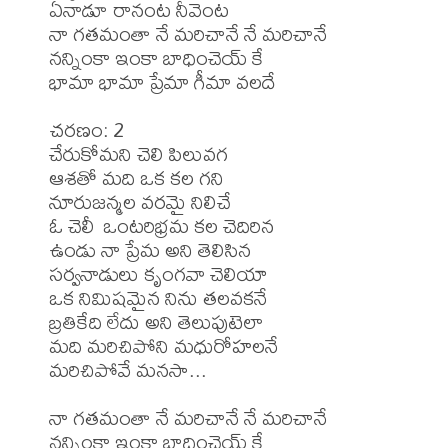
ఏనాడూ రానంట నీవెంట 

నా గతమంతా నే మరిచానే నే మరిచానే 

నన్నింకా ఇంకా బాధించెయ్ కే 

భామా భామా ప్రేమా గీమా వలదే 

చరణం: 2 

చేరుకోమని చెలి పిలువగ 

ఆశతో మది ఒక కల గని 

నూరుజన్మల వరమై నిలిచే 

ఓ చెలీ ఒంటరిభ్రమ కల చెదిరిన 

ఉండు నా ప్రేమ అని తెలిసిన 

సర్వనాడులు కృంగవా చెలియా 

ఒక నిమిషమైన నిను తలవకనే 

బ్రతికేది లేదు అని తెలుపుటెలా 

మది మరిచిపోని మధురోహలనే 

మరిచిపోవే మనసా...

నా గతమంతా నే మరిచానే నే మరిచానే 

నన్నింకా ఇంకా బాధించెయ్ కే 
