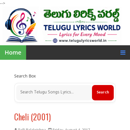
-->
Home
Search Box
Cheli (2001)
Palli Balakrishna
Friday, August 4, 2017