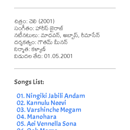
చిత్రం: చెలి (2001)

సంగీతం: హారీస్ జైరాజ్

నటీనటులు: మాధవన్, అబ్బాస్, రీమాసేన్

దర్శకత్వం: గౌతమ్ మీనన్

నిర్మాత: కళ్యాణ్

విడుదల తేది: 01.05.2001
01. Ningiki Jabili Andam
02. Kannulu Neevi
03. Varshinche Megam
04. Manohara
05. Aei Vennella Sona