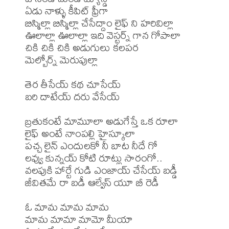
ఏడు నాళ్ళు కీపిట్ ఫ్రీగా

బిస్మిల్లా బిస్మిల్లా చేసేద్దాం లైఫ్ ని హరివిల్లా

ఊలాల్లా ఊలాల్లా ఇది వెస్టర్న్ గాన గోపాలా

చికి చికి చికి అడుగులు కలపర

మెల్బోర్న్ మెరుపుల్లా

తెర తీసేయ్ కథ చూసేయ్

బరి దాటేయ్ దరు వేసేయ్

బ్రతుకంటే మామూలా అడుగేస్తే ఒక రూలా

లైఫ్ అంటే నాంపల్లి హైస్కూలా

పచ్చ లైన్ ఎందులకో నీ బాట నీదే గో

లవ్వు కున్నయ్ కోటి రూట్లు సారంగో..

వలపుకి హార్టే గుడి ఎంజాయ్ చేసేయ్ బడ్డీ

జీవితమే రా బడీ ఆల్వేస్ యూ బీ రెడీ

ఓ మామ మామ మామ

మామ మామా మామో మీయా
