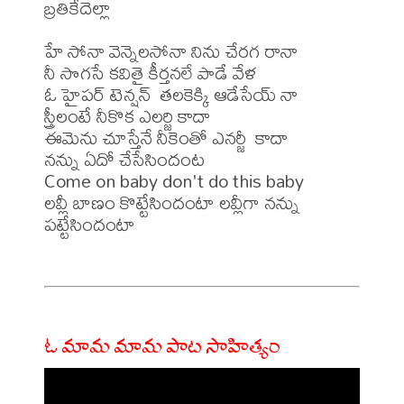
బ్రతికేదెల్లా

హే సోనా వెన్నెలసోనా నిను చేరగ రానా 

నీ సొగసే కవితై కీర్తనలే పాడే వేళ 

ఓ హైపర్ టెన్షన్  తలకెక్కి ఆడేసేయ్ నా 

స్త్రీలంటే నీకొక ఎలర్జి కాదా 

ఈమెను చూస్తేనే నీకెంతో ఎనర్జీ  కాదా 

నన్ను ఏదో చేసేసిందంట 

Come on baby don't do this baby 

లవ్లీ బాణం కొట్టేసిందంటా లవ్లీగా నన్ను 
పట్టేసిందంటా

ఓ మామ మామ పాట సాహిత్యం