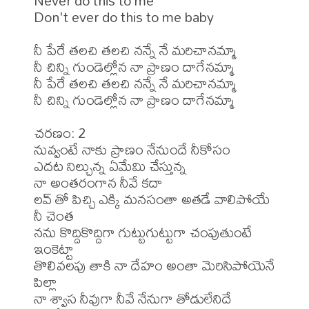
Never do this to me 

Don't ever do this to me baby 

నీ పేరే తలచి తలచి నన్నే నే మరిచానమ్మా 

నీ చిన్ని గుండెల్లోన నా ప్రాణం దాగేనమ్మా 

నీ పేరే తలచి తలచి నన్నే నే మరిచానమ్మా 

నీ చిన్ని గుండెల్లోన నా ప్రాణం దాగేనమ్మా 

చరణం: 2 

నువ్వంటే నాకు ప్రాణం నేనుందే నీకోసం 

ఎదట నిల్చున్న ఏమేమి చేస్తున్న 

నా అంతరంగాన నీవే కదా 

లవ్ తో పిచ్చి ఎక్కి మనసంతా అతడే వాలిపోయే 
నీ చెంత 

నను కొద్దికొద్దిగా గుట్టుగుట్టుగా చంపుతుంటే 
ఇంకెట్టా 

తొలివలపు తాకి నా దేహం అంతా మెరిసిపోయెనే 
పిల్లా 

నా శ్వాస నీవుగా నీవే నేనుగా తోడులేనిదే 