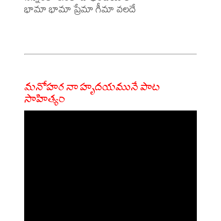
భామా భామా ప్రేమా గీమా వలదే 

మనోహర నా హృదయమునే పాట
సాహిత్యం