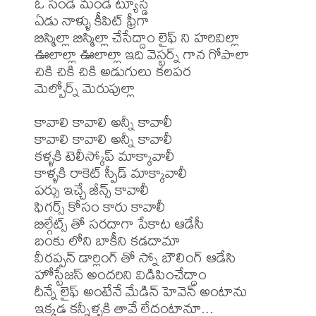
ఓ సండే మండే ట్యూస్డే

ఏడు నాళ్ళు కీపిట్ ఫ్రీగా

బిస్మిల్లా బిస్మిల్లా చేసేద్దాం లైఫ్ ని హరివిల్లా

ఊలాల్లా ఊలాల్లా ఇది వెస్టర్న్ గాన గోపాలా

చికి చికి చికి అడుగులు కలపర

మెల్బోర్న్ మెరుపుల్లా

కావాలి కావాలి అన్నీ కావాలీ

కావాలి కావాలి అన్నీ కావాలీ

కళ్ళకి టెలీస్కోప్ మాక్కావాలీ

కాళ్ళకి రాకెట్ స్పీడ్ మాక్కావాలీ

పర్సు ఇచ్చే జీన్స్ కావాలీ

ఫిగర్స్ కోసం కారు కావాలీ

బిల్గేట్స్ తో సరదాగా పేకాట ఆడేసీ

బంకు లోని బాకీని కడదామా

వీరప్పన్ డార్లింగ్ తో స్నో బౌలింగ్ ఆడేసి

హోస్టేజస్ అందరిని విడిపించేద్దాం

దీన్నే లైఫ్ అంటేనే మేడిన్ హెవెన్ అంటాను

ఇక్కడ కన్నీళ్ళకి తావే లేదంటానూ...
