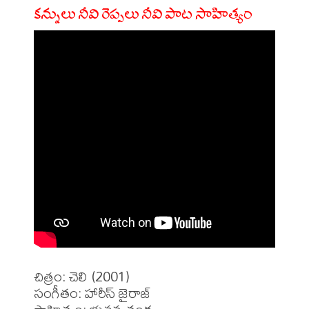
కన్నులు నీవి రెప్పలు నీవి పాట సాహిత్యం
చిత్రం: చెలి (2001)

సంగీతం: హారీస్ జైరాజ్
