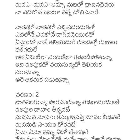
మనసా మనసా నిన్నూ మదిలో దాచినదెవరు

నా ఎదలోనే ఉంటూ నన్నే దోచినవారే

వారెవరో వారెవరో వచ్చినదెందుకనో 

ఎదలోనే ఎదలోనే దాగినదెందుకనో 

ఏమైందో నాకే తెలియదులే గుండెల్లో గుబులు 
తరగదులే 

అరె ఏమిటిలా ఎందుకిలా తడబడిపోతున్నా 

ఇది వలపుకథో వయసువ్యధో తెలియక 
నుంచున్నా

అరె తికమక పడుతున్నా 

చరణం: 2 

సొగసరిగువ్వా సొగసరిగువ్వా తడబాటెందులకే 

వలపుల దాహం తీర్చవటే 

మనసున మోహం కమ్ముకువస్తే మౌనం వీడవటే 

మదనుడి సాయం కోరవటే 

ఏమో ఏమో నన్ను ఏదో చేశావులే 

నేను నీకు చేసిందేదో నువ్వే నాకు చేశావే బొమ్మా
