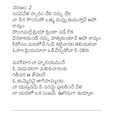
చరణం: 2

సందెవేళ స్నానం చేసి నన్ను చేరి

నా చీర కొంగుతో ఒళ్ళు నువ్వు తుడుస్తావే అదొ 
కావ్యం

దొంగమల్లే ప్రియా ప్రియా సడే లేక

వెనకాలనుండి నన్ను హత్తుకుంటావే అదొ కావ్యం

నీకోసం మదిలోనే గుడి కట్టినానని తెలియనిదా

ఓసారి ప్రియమారా ఒడిచేర్చుకోవా నీ చెలిని

మనోహర నా హృదయమునే 

ఓ మధువనిగా మలిచినానంట

రతీవర ఆ తేనెలనే 

ఓ తుమ్మెదవై తాగిపొమ్మంట

నా యవ్వనమే నీ పరమై పులకించే వేళ

నా యదలో ఒక సుఖమే ఊగెనుగా ఉయ్యాల
