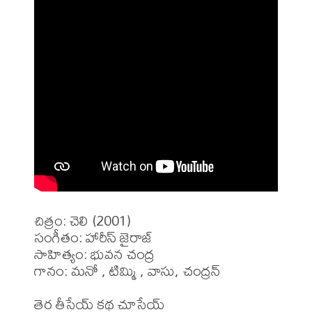
చిత్రం: చెలి (2001)

సంగీతం: హారీస్ జైరాజ్

సాహిత్యం: భువన చంద్ర

గానం: మనో , టిమ్మి , వాసు, చంద్రన్ 

తెర తీసేయ్ కథ చూసేయ్
