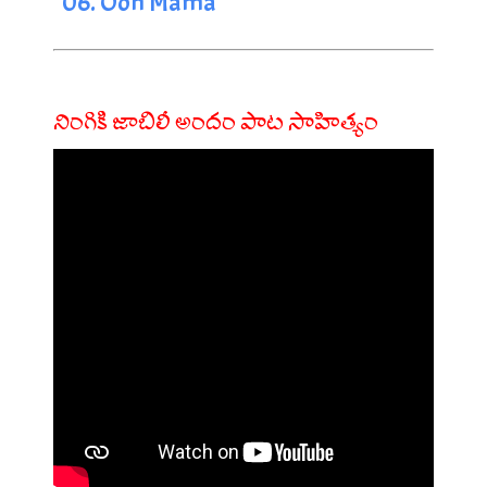
06. Ooh Mama
నింగికి జాబిలీ అందం పాట సాహిత్యం