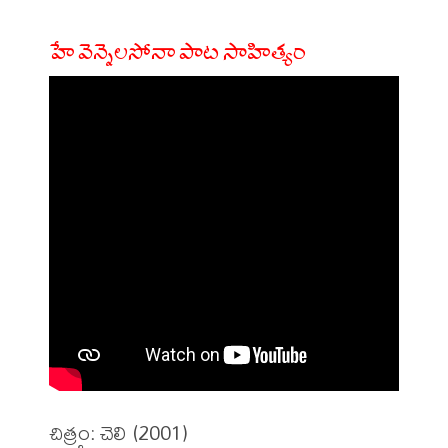
హే వెన్నెలసోనా పాట సాహిత్యం
చిత్రం: చెలి (2001)
