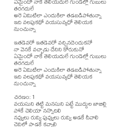
ఏమైందో నాకే తెలియదులే గుండెల్లో గుబులు 
తరగదులే 

అరె ఏమిటిలా ఎందుకిలా తడబడిపోతున్నా 

ఇది వలపుకథో వయసువ్యధో తెలియక 
నుంచున్నా 

ఇతడెవరో ఇతడెవరో వచ్చినదెందుకనో 

నా వెనకే వచ్చాడు దేనిని కోరుకునో 

ఏమైందో నాకే తెలియదులే గుండెల్లో గుబులు 
తరగదులే 

అరె ఏమిటిలా ఎందుకిలా తడబడిపోతున్నా 

ఇది వలపుకథో వయసువ్యధో తెలియక 
నుంచున్నా 

చరణం: 1 

వయసుని తట్టి మనసుని పట్టే ముద్దుల జాబిల్లి 

పోకే చెలియా నన్నొదిలి 

నవ్వులు రువ్వి పువ్వులు రువ్వి అడకే దీవాలి 

చెవిలో పాడకే కవ్వాలి 
