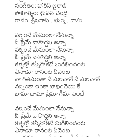
సంగీతం: హారీస్ జైరాజ్

సాహిత్యం: భువన చంద్ర

గానం: శ్రీనివాస్ , టిమ్మి , వాసు

వర్షించే మేఘంలా నేనున్నా 

నీ ప్రేమే నాకొద్దని అన్నా 

వర్షించే మేఘంలా నేనున్నా 

నీ ప్రేమే నాకొద్దని అన్నా 

కళ్ళల్లో కన్నీరొకటే మిగిలిందంట 

ఏనాడూ రానంట నీవెంట 

నా గతమంతా నే మరిచానే నే మరిచానే 

నన్నింకా ఇంకా బాధించెయ్ కే 

భామా భామా ప్రేమా గీమా వలదే 

వర్షించే మేఘంలా నేనున్నా 

నీ ప్రేమే నాకొద్దని అన్నా 

కళ్ళల్లో కన్నీరొకటే మిగిలిందంట 

ఏనాడూ రానంట నీవెంట 
