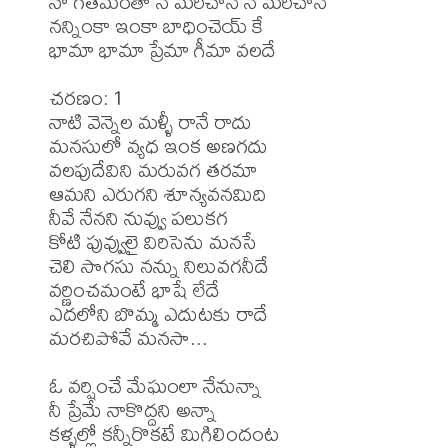
నా గతమంతా నే మరిచానే నే మరిచానే 

నన్నింకా ఇంకా బాధించెయ్ కే 

భామా భామా ప్రేమా గీమా వలదే 

చరణం: 1 

నాటి వెన్నెల మళ్ళీ రానే రాదు 

మనసులో వ్యధ ఇంక అణగదు 

వలపుదేవిని మరువగ తరమా 

ఆమని ఎరుగని శూన్యవనమిది 

నీవే నేనని నువ్వు పలుకగ 

కోటి పువ్వులై విరిసెను మనసే 

చెలి సొగసు నన్ను నిలువగనీదే 

వర్ణించమంటే భాషే లేదే 

ఎదలోని బొమ్మ ఎదుటకు రాదే 

మరచిపోవే మనసా...

ఓ వర్షించే మేఘంలా నేనున్నా 

నీ ప్రేమే నాకొద్దని అన్నా 

కళ్ళల్లో కన్నీరొకటే మిగిలిందంట 
