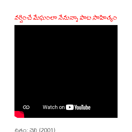
వర్షించే మేఘంలా నేనున్నా పాట సాహిత్యం
చిత్రం: చెలి (2001)
