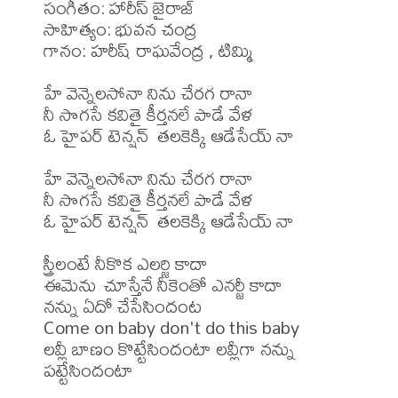
సంగీతం: హారీస్ జైరాజ్

సాహిత్యం: భువన చంద్ర

గానం: హరీష్ రాఘవేంద్ర , టిమ్మి

హే వెన్నెలసోనా నిను చేరగ రానా 

నీ సొగసే కవితై కీర్తనలే పాడే వేళ 

ఓ హైపర్ టెన్షన్  తలకెక్కి ఆడేసేయ్ నా

హే వెన్నెలసోనా నిను చేరగ రానా 

నీ సొగసే కవితై కీర్తనలే పాడే వేళ 

ఓ హైపర్ టెన్షన్  తలకెక్కి ఆడేసేయ్ నా 

స్త్రీలంటే నీకొక ఎలర్జి కాదా 

ఈమెను చూస్తేనే నీకెంతో ఎనర్జీ కాదా 

నన్ను ఏదో చేసేసిందంట 

Come on baby don't do this baby 

లవ్లీ బాణం కొట్టేసిందంటా లవ్లీగా నన్ను 
పట్టేసిందంటా
