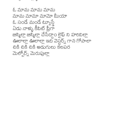
ఓ మామ మామ మామ

మామ మామా మామో మీయా

ఓ సండే మండే ట్యూస్డే

ఏడు నాళ్ళు కీపిట్ ఫ్రీగా

బిస్మిల్లా బిస్మిల్లా చేసేద్దాం లైఫ్ ని హరివిల్లా

ఊలాల్లా ఊలాల్లా ఇది వెస్టర్న్ గాన గోపాలా

చికి చికి చికి అడుగులు కలపర

మెల్బోర్న్ మెరుపుల్లా
