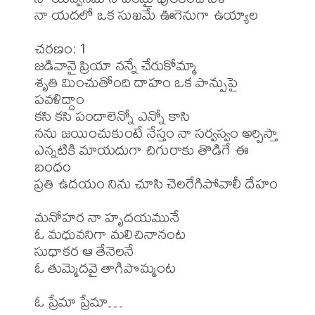
నా యదలో ఒక సుఖమే ఊగెనుగా ఉయ్యాల

చరణం: 1

జడివానై ప్రియా నన్నే చేరుకోమ్మా

శృతి మించుతోంది దాహం ఒక పాన్పుపై 
పవళిద్దాం

కసి కసి పందాలెన్నో ఎన్నో కాసి

నను జయించుకుంటే నేస్తం నా సర్వస్వం అర్పిస్తా

ఎన్నటికి మాయదుగా చిగురాకు తొడిగే ఈ 
బంధం

ప్రతి ఉదయం నిను చూసి చెలరేగిపోవాలీ దేహం

మనోహర నా హృదయమునే 

ఓ మధువనిగా మలిచినానంట

సుధాకర ఆ తేనెలనే 

ఓ తుమ్మెదవై తాగిపొమ్మంట

ఓ ప్రేమా ప్రేమా…
