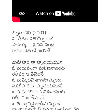
చిత్రం: చెలి (2001)

సంగీతం: హారీస్ జైరాజ్

సాహిత్యం: భువన చంద్ర

గానం: బొంబే జయశ్రీ

మనోహర నా హృదయమునే 

ఓ మధువనిగా మలిచినానంట

రతీవర ఆ తేనెలనే 

ఓ తుమ్మెదవై తాగిపొమ్మంట

మనోహర నా హృదయమునే 

ఓ మధువనిగా మలిచినానంట

రతీవర ఆ తేనెలనే 

ఓ తుమ్మెదవై తాగిపొమ్మంట

నా యవ్వనమే నీ పరమై పులకించే వేళ
