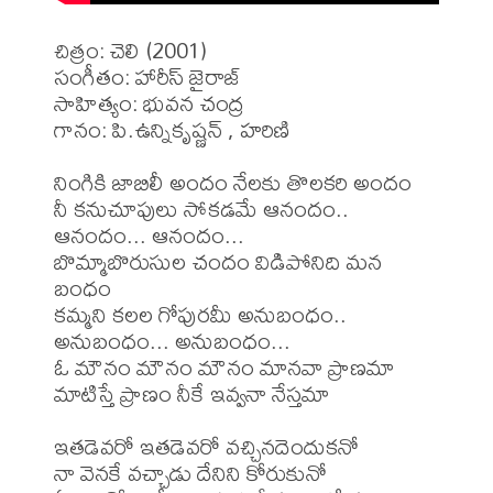
చిత్రం: చెలి (2001)

సంగీతం: హారీస్ జైరాజ్

సాహిత్యం: భువన చంద్ర

గానం: పి.ఉన్నికృష్ణన్ , హరిణి

నింగికి జాబిలీ అందం నేలకు తొలకరి అందం 

నీ కనుచూపులు సోకడమే ఆనందం.. 

ఆనందం... ఆనందం...

బొమ్మాబొరుసుల చందం విడిపోనిది మన 
బంధం 

కమ్మని కలల గోపురమీ అనుబంధం.. 

అనుబంధం... అనుబంధం...

ఓ మౌనం మౌనం మౌనం మానవా ప్రాణమా 

మాటిస్తే ప్రాణం నీకే ఇవ్వనా నేస్తమా 

ఇతడెవరో ఇతడెవరో వచ్చినదెందుకనో 

నా వెనకే వచ్చాడు దేనిని కోరుకునో 
