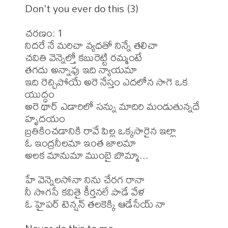
Don't you ever do this (3)

చరణం: 1 

నిదరే నే మరిచా వ్యధతో నిన్నే తలిచా 

చవితి వెన్నెల్తో కబురెట్టి రమ్మంటే 

తగదు అన్నావు ఇది న్యాయమా 

ఇది రెచ్చిపోయే అరె నేస్తం ఎదలోన సాగె ఒక 
యుద్ధం 

అరె థార్ ఎడారిలో సన్ను మాదిరి మండుతున్నదే 
హృదయం 

బ్రతికించడానికి రావే పిల్ల ఒక్కసారైన ఇల్లా

ఓ ఇంద్రనీలమా ఇంత జాలమా 

అలక మానుమా ముంబై బొమ్మా...

హే వెన్నెలసోనా నిను చేరగ రానా 

నీ సొగసే కవితై కీర్తనలే పాడే వేళ 

ఓ హైపర్ టెన్షన్ తలకెక్కి ఆడేసేయ్ నా
