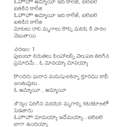
ఓహొహొ అమ్మాయీ ఇది కాలేజీ, బలెబలె 
బతికిన కాలేజి

ఓహొహొ అమ్మాయీ ఇది కాలేజీ, బలెబలె 
బతికిన కాలేజి

మాటలు రాని మృగాలు కొన్ని మనిషి కి పాఠం 
చెబుతాయి

చరణం: 1

పులులూ చిరుతలు సింహాలన్నీ వెలుపల తిరిగిన 
ప్రమాదమే.. ఓ మావయ్యా మావయ్యా

కొందరు ఘరాన మనుషులకన్నా క్రూరము కావీ 
జంతువులు..

ఓ అమ్మాయీ.. అమ్మాయీ

శౌర్యం పెరిగిన మనిషిని మృగాన్ని కటకటాలలో 
పెడతారు

ఓహొహొ మామయ్యా ఇదేమయ్యా.. బలెబలె 
బాగా ఉందయ్యా
