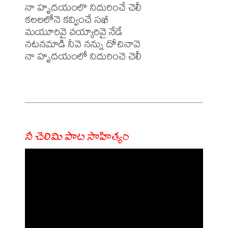
నా హృదయంలొ నిదురించే చెలీ

కలలలోనె కవ్వించే సఖీ

మయూరివై వయ్యారివై నేడే

నటనమాడి నీవె నన్ను దోచినావె

నా హృదయంలో నిదురించె చెలీ

నీ చెలిమి పాట సాహిత్యం