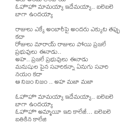
ఓహొహొ మామయ్యా ఇదేమయ్యా.. బలెబలె 
బాగా ఉందయ్యా

రాజులు ఎక్కే అంబారీపై అందరు ఎక్కుట తప్పు 
కదా

రోజులు మారాయ్ రాజులు పోయి ప్రజలే 
ప్రభువులు ఈనాడు..

అహ.. ప్రజలే ప్రభువులు ఈనాడు

మనుషుల పైన సవారికన్నా ఏనుగు సవారి 
నయం కదా

ఆ నిజం నిజం .. అహ మజా మజా

ఓహొహొ మామయ్యా ఇదేమయ్యా.. బలెబలె 
బాగా ఉందయ్యా

ఓహొహొ అమ్మాయీ ఇది కాలేజీ... బలెబలె 
బతికిన కాలేజి
