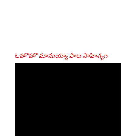
ఓహొహొ మామయ్యా పాట సాహిత్యం