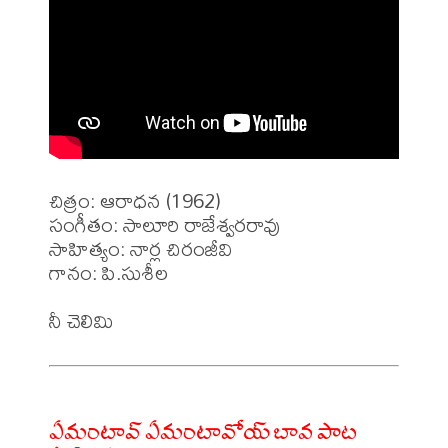
చిత్రం: ఆరాధన (1962)

సంగీతం: సాలూరి రాజేశ్వరరావు

సాహిత్యం: నార్ల చిరంజీవి 

గానం: పి.సుశీల

ఏమంటావ్ ఏమంటావోయ్ బావ పాట