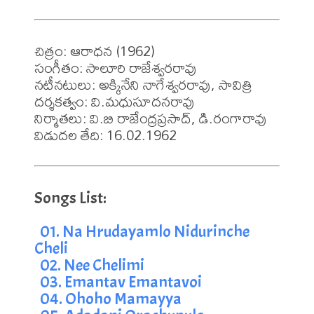
చిత్రం: ఆరాధన (1962)

సంగీతం: సాలూరి రాజేశ్వరరావు

నటీనటులు: అక్కినేని నాగేశ్వరరావు, సావిత్రి

దర్శకత్వం: వి.మధుసూదనరావు

నిర్మాతలు: వి.బి రాజేంద్రప్రసాద్, డి.రంగారావు

01. Na Hrudayamlo Nidurinche 
Cheli
02. Nee Chelimi
03. Emantav Emantavoi
04. Ohoho Mamayya