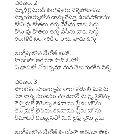
చరణం: 2

న్యూఢిల్లినుండి సింగపూరు వెళ్ళిపోదాము

న్యూయార్కులోన డాన్సుచేస్తూ ఉండిపోదాము

కోసావు కోతలు తగ్గు వేసేను నాకు సిగ్గు

కోసావు కోతలు తగ్గు వేసేను నాకు సిగ్గు

రంగేళికి సింగారికి రారాదు పాడు సిగ్గు

ఇంగ్లీషులోన మేరేజీ ఆహా...

హిందీలొ అర్థమూ షాదీ ఓహో...

ఏ భాషలో ఏమన్ననూ మన తెలుగులోన పెళ్ళి

చరణం: 3

పొంగేను సోడాగ్యాసు లాగా నేడు నీ మనసు

మా నాన్న ముఖము చూడగానే నువ్వు సైలెన్సు

తెస్తానులే లైసెన్సు కడదాము ప్రేమ హౌసు

తెస్తానులే లైసెన్సు కడదాము ప్రేమ హౌసు

నీమాటలే నిజమైనచో మన లైఫు నైసు నైసు

ఇంగ్లీషులోన మేరేజీ హిందీలొ అర్థమూ షాదీ
