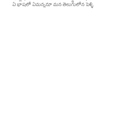
ఏ భాషలో ఏమన్ననూ మన తెలుగులోన పెళ్ళి
