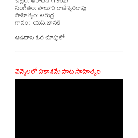
చిత్రం: ఆరాధన (1962)

సంగీతం: సాలూరి రాజేశ్వరరావు

సాహిత్యం: ఆరుద్ర

గానం:  యస్.జానకి

వెన్నెలలో వికాశమే పాట సాహిత్యం