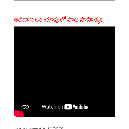
ఆడదాని ఓర చూపులో పాట సాహిత్యం