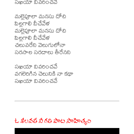
సఖియా వివరించవే

మల్లెపూలా మనసు దోచి

పిల్లగాలి వీచేవేళ 

మల్లెపూలా మనసు దోచి

పిల్లగాలి వీచేవేళ 

చలువరేని వెలుగులోనా

సరసాల సరదాలు తీరేనని     

సఖియా వివరించవే

వగలెరిగిన చెలునికి నా కథా

సఖియా వివరించవే

ఓ శీలవతీ నీ గతి పాట సాహిత్యం