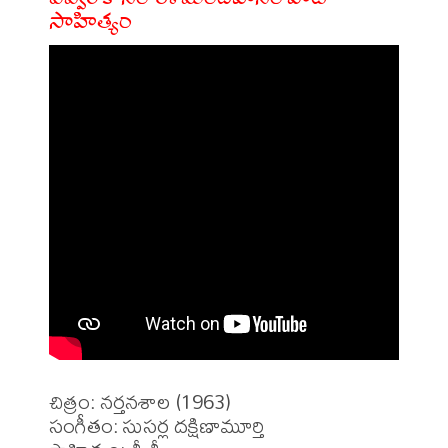
సాహిత్యం
చిత్రం: నర్తనశాల (1963)

సంగీతం: సుసర్ల దక్షిణామూర్తి
