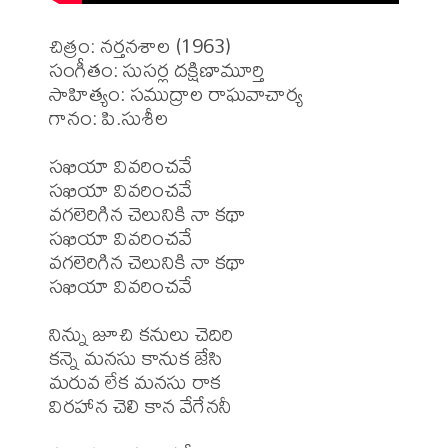
చిత్రం: నర్తనశాల (1963)

సంగీతం: సుసర్ల దక్షిణామూర్తి

సాహిత్యం: సముద్రాల రాఘవాచార్య

గానం: పి.సుశీల

సఖియా వివరించవే

సఖియా వివరించవే

వగలెరిగిన చెలునికి నా కథా

సఖియా వివరించవే

వగలెరిగిన చెలునికి నా కథా

సఖియా వివరించవే

నిన్ను జూచి కనులు చెదిరి

కన్నె మనసు కానుక జేసి

మరువ లేక మనసు రాక

విరహాన చెలి కాన వేగేననీ        
