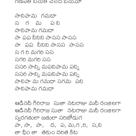
గణపతి వినుతీ చేసెద వినుమా

సానిపామ  గమదా  

స   గ   మ    ప ని

సానిపామ గమదా

సా పప నీనిని సాసస సాసస

సా  పప  నీనిని సాసస  సాసస

స గ రి మగరి సస

సగరి మగరి సస

ససరి సాన్ని మపనిపామ పన్ని

ససరి సాన్ని మపనిపామ పన్ని

సానిపా మ గమదా సగమ  పని

సానిపామ గమదా

ఆడినదీ గిరిరాజ  సుతా నటరాజు మదీ రంజిలగా

ఆడినదీ గిరిరాజ సుతా  నటరాజు మదీ రంజిలగా

స్వరగతులా జతులా సరిజోడుగ

పా, సా,  పా,   ద,  ప, మ,గ ,రి,  స,ని

తా ధీం తా  తకుం దరిత కిట
