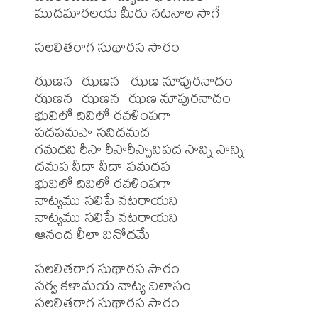
ముదమారలయ మీరు నటనాల సాగే 

సలలితరాగ సుథారస సారం

ఝణన  ఝణన  ఝణ నూపురనాదం   

ఝణన  ఝణన  ఝణ నూపురనాదం

భువిలో దివిలో రవళింపగా 

పదపమపా సనిదమద

గమదని రీసా రీసారీస్సానిపద సాన్ని సాన్ని

దమప నీదా నీదా పమదప

భువిలో దివిలో రవళింపగా

నాట్యము సలిపే నటరాయని

నాట్యము సలిపే నటరాయని 

ఆనంద లీలా వినోదమే  

సలలితరాగ సుథారస సారం

సర్వ కళామయ నాట్య విలాసం        

సలలితరాగ సుథారస సారం
