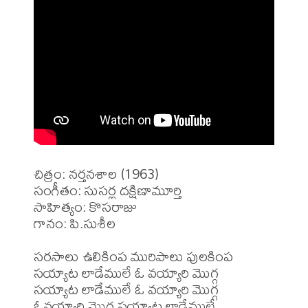
చిత్రం: నర్తనశాల (1963)

సంగీతం: సుసర్ల దక్షిణామూర్తి

సాహిత్యం: కొసరాజు

గానం: పి.సుశీల

సరసాలు ఉలికింప మురిపాలు పులకింప

సయ్యాట లాడేములే ఓ వయ్యారి మొగ్గ

సయ్యాట లాడేములే ఓ వయ్యారి మొగ్గ

ఓవయ్యారి మొగ్గ సయ్యాట లాడేములే
