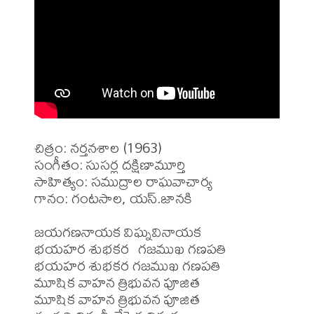
చిత్రం: నర్తనశాల (1963)

సంగీతం: సుసర్ల దక్షిణామూర్తి

సాహిత్యం: సముద్రాల రాఘవాచార్య

గానం: గంటసాల, యస్.జానకి

జయగణనాయక విఘ్నవినాయక

భయహర శుభకర  గజముఖ గణపతి

భయహర శుభకర గజముఖ గణపతి

మూషిక వాహన త్రిభువన పూజిత      

మూషిక వాహన త్రిభువన పూజిత
