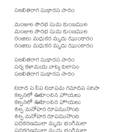
సలలితరాగ సుథారస సారం

మంజుల సౌరభ సుమ కుంజముల

మంజుల సౌరభ సుమ కుంజముల

రంజిలు మధుకర మృదు ఝుంకారం

రంజిలు మధుకర మృదు ఝుంకారం  

సలలితరాగ సుథారస సారం

సర్వ కళామయ నాట్య విలాసం        

సలలితరాగ సుథారస సారం

నిదాద స నీప నిదాపమ గమాదప సరిసా

కల్పనలో ఊహించిన హొయలు

కల్పనలో ఊహించిన హొయలు

శిల్ప మనోహర రూపమునొంది

శిల్ప మనోహర రూపమునొంది

పదకరణములా మృదు భంగిమలా

పదకరణములా మృదు భంగిమలా
