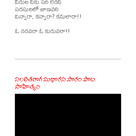
వీరుల నీకు సరి లేరని

సరసులలో జాణవని

విన్నారా, కన్నారా? కనులారా!!

ఓ నరవరా ఓ కురువరా!!

సలలితరాగ సుథారస సారం పాట
సాహిత్యం