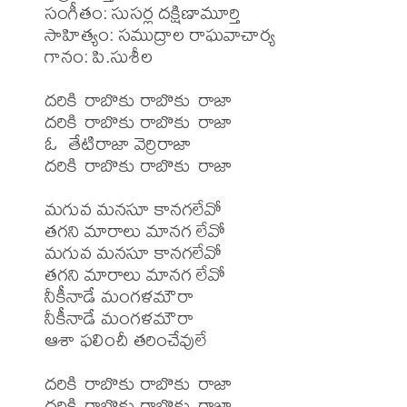
సంగీతం: సుసర్ల దక్షిణామూర్తి

సాహిత్యం: సముద్రాల రాఘవాచార్య

గానం: పి.సుశీల

దరికి రాబొకు రాబొకు రాజా

దరికి రాబొకు రాబొకు రాజా

ఓ  తేటిరాజా వెర్రిరాజా

దరికి రాబొకు రాబొకు రాజా

మగువ మనసూ కానగలేవో 

తగని మారాలు మానగ లేవో 

మగువ మనసూ కానగలేవో 

తగని మారాలు మానగ లేవో

నీకీనాడే మంగళమౌరా

నీకీనాడే మంగళమౌరా

ఆశా ఫలించీ తరించేవులే

దరికి రాబొకు రాబొకు రాజా

దరికి రాబొకు రాబొకు రాజా
