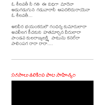
ఓ శీలవతీ నీ గతి ఈ విధిగా మారెనా

అడుగడుగున గడువారానీ ఆపదలెదురాయెనా

ఓ శీలవతీ...

అరివీర భయంకరులౌ గంధర్వ కుమారులారా

అవలీలగ కీచకుని హతమార్చిన వీరులారా

పాండవ కులరాజ్యలక్ష్మి  పాటును కనలేరా 

పాలింపగ రారా రారా....

సరసాలు ఉలికింప పాట సాహిత్యం