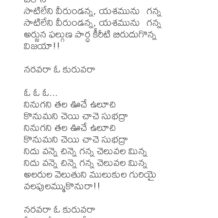
సాటిలేని వీరుండన్న, యశమును  గన్న

సాటిలేని వీరుండన్న, యశమును  గన్న

అర్జున ఫల్గుణ పార్ధ కీరీటి బిరుదుగొన్న 
విజయా!!

నరవరా ఓ కురువరా

ఓ ఓ ఓ...

నినుగని తల ఊచే ఉలూచి

కొనుమని చెయి చాచె సుభద్రా

నినుగని తల ఊచే ఉలూచి

కొనుమని చెయి చాచె సుభద్రా

నిదు వన్నె చిన్నె గన్న చెలువల మిన్న

నిదు వన్నె చిన్నె గన్న చెలువల మిన్న

అలరుల వెలుతుని ములుకుల గురియై 
వలపులమ్ముకొనురా!!

నరవరా ఓ కురువరా
