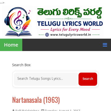
-->
Home
Search Box
Nartanasala (1963)
Palli Balakrishna
Tuesday, August 1, 2017