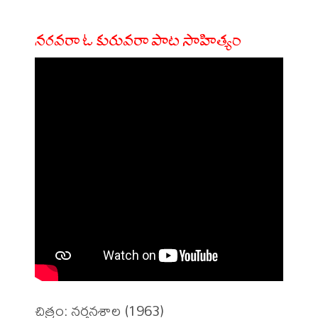
నరవరా ఓ కురువరా పాట సాహిత్యం
చిత్రం: నర్తనశాల (1963)
