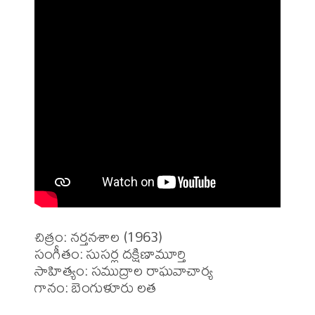
చిత్రం: నర్తనశాల (1963)

సంగీతం: సుసర్ల దక్షిణామూర్తి

సాహిత్యం: సముద్రాల రాఘవాచార్య

గానం: బెంగుళూరు లత
