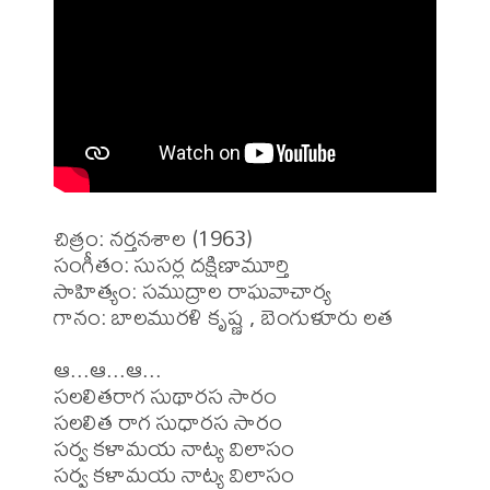
చిత్రం: నర్తనశాల (1963)

సంగీతం: సుసర్ల దక్షిణామూర్తి

సాహిత్యం: సముద్రాల రాఘవాచార్య

గానం: బాలమురళి కృష్ణ , బెంగుళూరు లత

ఆ...ఆ...ఆ... 

సలలితరాగ సుథారస సారం

సలలిత రాగ సుధారస సారం

సర్వ కళామయ నాట్య విలాసం

సర్వ కళామయ నాట్య విలాసం        
