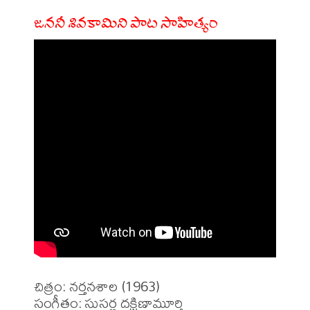
జననీ శివకామిని పాట సాహిత్యం
చిత్రం: నర్తనశాల (1963)

సంగీతం: సుసర్ల దక్షిణామూర్తి
