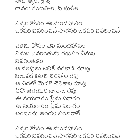
సాహిత్యం: శ్రీ శ్రీ

గానం: గంటసాల, పి.సుశీల

ఎవ్వరి కోసం ఈ మందహాసం 

ఒకపరి వివరించవే సొగసరీ ఒకపరి వివరించవే 

చెలిమి కోసం చెలి మందహాసం 

ఏమని వివరింతును గడుసరి ఏమని 
వివరింతును

ఆ వలపులు చిలికే వగలాడి చూపు 

పిలువక పిలిచీ విరహాల రేపు

ఆ ఎదలో మెదలే చెలికాని రూపు 

ఏవో తెలియని భావాల రేపు

ఈ నయగారం ప్రేమ సరాగం

ఈ నయగారం ప్రేమ సరాగం

అందించు అందని సంబరాలే 

ఎవ్వరి కోసం ఈ మందహాసం 

ఒకపరి వివరించవే సొగసరీ ఒకపరి వివరించవే 
