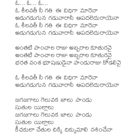
ఓ... ఓ... ఓ...

ఓ శీలవతీ నీ గతి ఈ విధిగా మారెనా

అడుగడుగున గడువారానీ ఆపదలెదురాయెనా

ఓ శీలవతీ నీ గతి ఈ విధిగా మారెనా

అడుగడుగున గడువారానీ ఆపదలెదురాయెనా

అంతటి పాంచాల రాజు అబ్బరాల కూతురవై

అంతటి పాంచాల రాజు అబ్బరాల కూతురవై

భరత వంశ భూషణుడైనా పాండురాజు కోడలివై

ఓ శీలవతీ నీ గతి ఈ విధిగా మారెనా

అడుగడుగున గడువారానీ ఆపదలెదురాయెనా

జగజగాలు గెలువక జాలు పాండు 
సుతుల యిల్లాలు

జగజగాలు గెలువక జాలు పాండు 
సుతుల యిల్లాలు

కీచకులా చేతుల చిక్కి దిక్కుమాలి నశించేనా
