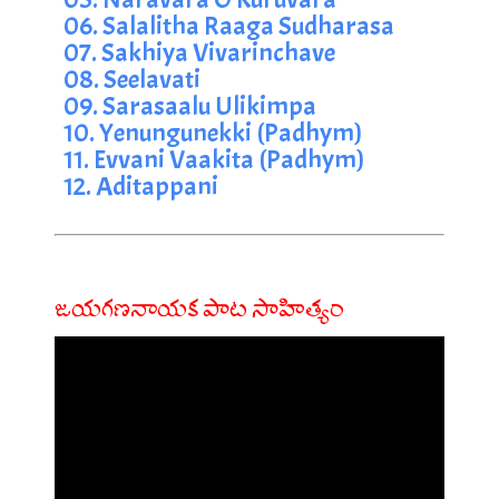
06. Salalitha Raaga Sudharasa
07. Sakhiya Vivarinchave
08. Seelavati
09. Sarasaalu Ulikimpa
10. Yenungunekki (Padhym)
11. Evvani Vaakita (Padhym)
12. Aditappani
జయగణనాయక పాట సాహిత్యం