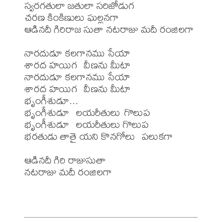
స్వరగతులా జతులా సరిజోడుగ

చరణ కింకిణులు ఘల్లనగా

ఆడినదీ గిరిరాజ సుతా నటరాజు మదీ రంజిలగా

నారదుడూ కలగానము సేయా

శారద హయిగ  వీణను మీటా

నారదుడూ కలగానము సేయా

శారద హయిగ  వీణను మీటా

భృంగీశుడూ... 

భృంగీశుడూ  లయరీతులు గొలుప

భృంగీశుడూ  లయరీతులు గొలుప

భరతుడు తాతై యని కొనగోలు  పలుకగా

ఆడినదీ గిరి రాజుసుతా

నటరాజు మదీ రంజిలగా
