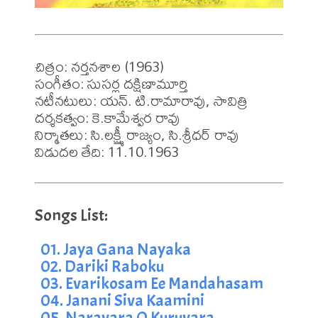
చిత్రం: నర్తనశాల (1963)

సంగీతం: సుసర్ల దక్షిణామూర్తి

నటీనటులు: యన్. టి.రామారావు, సావిత్రి

దర్శకత్వం: కె.కామేశ్వర రావు

నిర్మాతలు: సి.లక్ష్మీ రాజ్యం, సి.శ్రీధర్ రావు

01. Jaya Gana Nayaka
02. Dariki Raboku
03. Evarikosam Ee Mandahasam
04. Janani Siva Kaamini
05. Naravara O Kuruvara