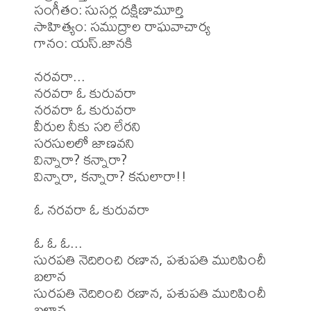
సంగీతం: సుసర్ల దక్షిణామూర్తి

సాహిత్యం: సముద్రాల రాఘవాచార్య

గానం: యస్.జానకి

నరవరా...

నరవరా ఓ కురువరా

నరవరా ఓ కురువరా

వీరుల నీకు సరి లేరని

సరసులలో జాణవని

విన్నారా? కన్నారా? 

విన్నారా, కన్నారా? కనులారా!!

ఓ నరవరా ఓ కురువరా

ఓ ఓ ఓ...

సురపతి నెదిరించి రణాన, పశుపతి మురిపించీ 
బలాన

సురపతి నెదిరించి రణాన, పశుపతి మురిపించీ 
బలాన
