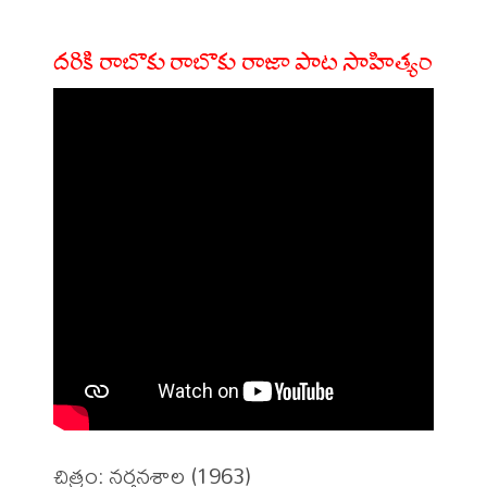
దరికి రాబొకు రాబొకు రాజా పాట సాహిత్యం
చిత్రం: నర్తనశాల (1963)
