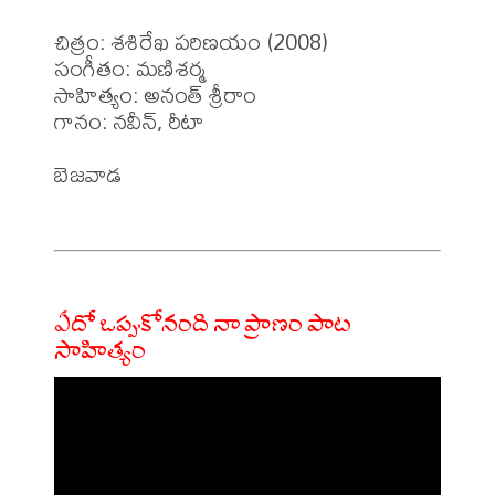
చిత్రం: శశిరేఖ పరిణయం (2008)

సంగీతం: మణిశర్మ 

సాహిత్యం: అనంత్ శ్రీరాం 

గానం: నవీన్, రీటా

బెజవాడ 

ఏదో ఒప్పుకోనంది నా ప్రాణం పాట
సాహిత్యం