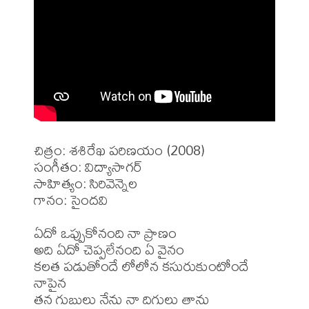
చిత్రం: శశిరేఖ పరిణయం (2008)

సంగీతం: విద్యాసాగర్

సాహిత్యం: సిరివెన్నెల

గానం: సైందవి

ఏదో ఒప్పుకోనంది నా ప్రాణం

అది ఏదో చెప్పలేనంది ఏ వైనం 

కలత పడుతోందే లోలోన కసురుకుంటోందే 
నాపైన

తన గుబులు నేను నా దిగులు తాను
