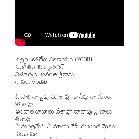
చిత్రం: శశిరేఖ పరిణయం (2008)

సంగీతం: విద్యాసాగర్

సాహిత్యం: అనంత శ్రీరామ్

గానం: రంజిత్

ఓ సారి నా వైపు చూశావూ కాసేపు నా గుండె 
కోశావూ

అందాల బాణాలు వేశావూ దాదాపు ప్రాణాలు 
తీశావు

ఏ మంత్రమేసి ఏ మాయ చేసీ ఈ వింత మైకం 
పెంచావూ
