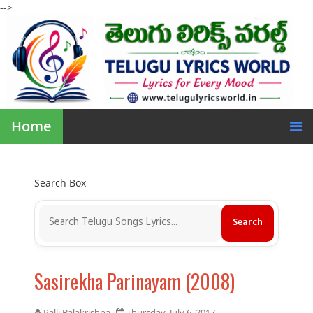
-->
Home
Search Box
Sasirekha Parinayam (2008)
Palli Balakrishna
Thursday, July 6, 2017