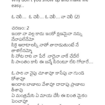
easy.. 

ఓ చెలీ...  ఓ చెలీ... ఓ చెలీ... నా చెలీ (2)

చరణం: 2 

ఇంకా నా వల్ల కాదు ఇంకో క్షణమైనా నన్ను 
నేనాపలేనేమో 

నీకై ఆరాటాలన్నీ నాతో తారాడుతుంటే నే 
తాళలేనమ్మో 

నీ నోట రాని నా పేరే  నాదైనా నాకే చేదేలే

నీ సొంతం కానీ ఈ జన్మే నీరంటూ లేని గోదారే...

ఓ సారి నా వైపు చూశావూ కాసేపు నా గుండె 
కోశావూ

అందాల బాణాలు వేశావూ దాదాపు ప్రాణాలు 
తీశావు

ఏ మంత్రమేసి ఏ మాయ చేసీ ఈ వింత మైకం 
పెంచావూ
