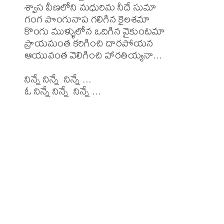
శ్వాస వీణలోని మధురిమ నీదే సుమా

గంగ పొంగునాప గలిగిన కైలశమా

కొంగు ముళ్ళులోన ఒదిగిన వైకుంటమా 

ప్రాయమంత కరిగించి దారపోయన 

ఆయువంత వెలిగించి హారతియ్యనా...

నిన్నే నిన్నే  నిన్నే ...

ఓ నిన్నే నిన్నే  నిన్నే ...
