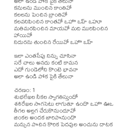
అలా ఉండి పోక పైకి తేలునా 

కనులను ముంచిన కాంతివో

కలలను పెంచిన బ్రాంతివో

కలవనిపించిన కాంతవో ఒహొ ఒహ్ ఒహూ 

మతిమరపించిన మాయవో మది మురిపించిన 
హాయివో

నిదురను తుంచిన రేయివో ఒహొ ఒహ్

ఇలా ఎంతసేపు నిన్ను చూసినా

సరే చాలు అనదు కంటి కామన 

ఎదో గుండెలోని కొంటె భావనా

అలా ఉండి పోక పైకి తేలునా 

చరణం: 1 

శుభలేఖల నీకల స్వాగతిస్తుందో

శశిరేఖల సొగసెటు లాగుతూ ఉందొ ఒహొ ఊఒ 

తీగల అల్లగ చేరుకొనుందూవో

జింకల అందక జారిపొనుందొ 

మన్సున పొచిన కొరిక పెదవుల అంచును దాటక 
