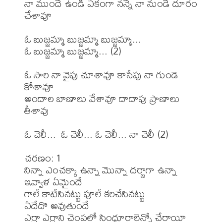
నా ముందే ఉండీ ఏకంగా నన్నే నా నుండే దూరం 
చేశావూ

ఓ బుజ్జమ్మా బుజ్జమ్మా బుజ్జమ్మా...

ఓ బుజ్జమ్మా బుజ్జమ్మా... (2)

ఓ సారి నా వైపు చూశావూ కాసేపు నా గుండె 
కోశావూ

అందాల బాణాలు వేశావూ దాదాపు ప్రాణాలు 
తీశావు

ఓ చెలీ...  ఓ చెలీ... ఓ చెలీ... నా చెలీ (2)

చరణం: 1 

నిన్నా ఎంచక్కా ఉన్నా మొన్నా దర్జాగా ఉన్నా 

ఇవ్వాళ ఏమైందే

గాలే కాటేసినట్టు పూలే కరిచేసినట్టు 

ఏదేదొ అవుతుందే

ఎర్రా ఎర్రాని చెంపల్లో సింధూరాలెన్నో చేరాయీ
