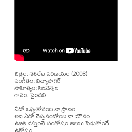
చిత్రం: శశిరేఖ పరిణయం (2008)

సంగీతం: విద్యాసాగర్

సాహిత్యం: సిరివెన్నెల

గానం: సైందవి

ఏదో ఒప్పుకోనంది నా ప్రాణం

అది ఏదో చెప్పనంటోంది నా మౌనం

ఉబికి వస్తుంటె సంతోషం అదిమి పెడుతోందే 
ఉక్రోషం 
