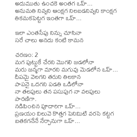
అదుముతు ఉంచకె అంతగ ఒహ్...

అనుమతి నివ్వని ఆంక్షగ నిలబడనివ్వని కాంక్షగ 

తికమకపెట్టగ ఇంతగా ఒహ్...

ఇలా ఎంతసేపు నిన్ను చూసినా

సరే చాలు అనదు కంటి కామన 

చరణం: 2 

మగ పుట్టుకే చేరని మొగలి జడలోనా

మరు జన్మగా మారని మగువు మెడలోన ఒహ్...

దీపమై వెలగని తరుని తిలకాన

పాపనై ఒదగని పడతి ఒడిలోనా 

నా తలపులు తన పసుపుగ నా వలపులు 
పారణిగా.

నడిపించిన పూదారిగా ఒహ్...

ప్రణయం విలువె కొత్తగ పెనిమిటి వరసె కట్టగ 

బతకగనేనే నేర్పానుగా ఒహ్...
