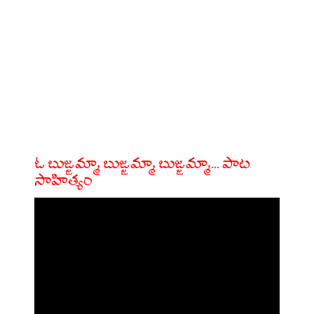
ఓ బుజ్జమ్మా బుజ్జమ్మా బుజ్జమ్మా... పాట
సాహిత్యం