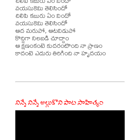
చిలిపి కబురు ఏం విందో

వయసుకెమి తెలిసిందో

చిలిపి కబురు ఏం విందో

వయసుకెమి తెలిసిందో

ఆద మరుపో, ఆటవిడుపో

కొద్దిగా నిలబడి చూద్దాం

ఆ క్షణంకంటె కుదరంటొంది నా ప్రాణం 

కాదంటె ఎదురు తిరిగింది నా హృదయం

నిన్నే నిన్నే అల్లుకొని పాట సాహిత్యం