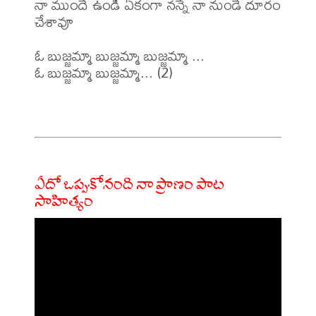
నా ముందే ఉండీ ఏకంగా నన్నే నా నుండే దూరం 
చేశావూ

ఓ బుజ్జమ్మా బుజ్జమ్మా బుజ్జమ్మా ...

ఓ బుజ్జమ్మా బుజ్జమ్మా... (2)

ఏదో ఒప్పుకోనంది నా ప్రాణం పాట
సాహిత్యం