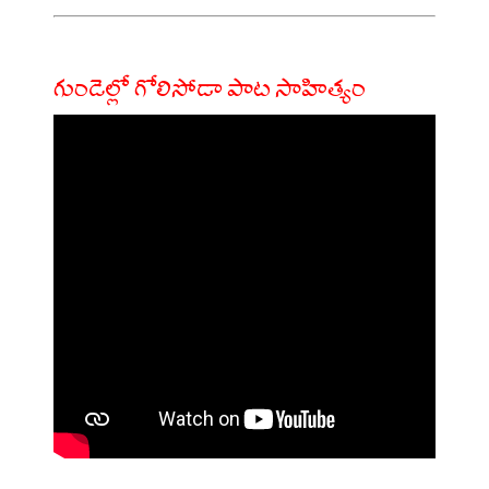
గుండెల్లో గోలిసోడా పాట సాహిత్యం