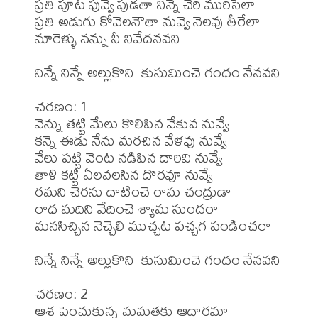
ప్రతి పూట పువ్వై పుడతా నిన్నే చేరి మురిసేలా

ప్రతి అడుగు కోవెలనౌతా నువ్వె నెలవు తీరేలా 

నూరెళ్ళు నన్ను నీ నివేదనవని 

నిన్నే నిన్నే అల్లుకొని  కుసుమించె గంధం నేనవని 

చరణం: 1 

వెన్ను తట్టి మేలు కొలిపిన వేకువ నువ్వే

కన్నె ఈడు నేను మరచిన వేళవు నువ్వే

వేలు పట్టి వెంట నడిపిన దారివి నువ్వే

తాళి కట్టి ఏలవలసిన దొరవూ నువ్వే

రమని చెరను దాటించె రామ చంద్రుడా

రాధ మదిని వేదించె శ్యామ సుందరా 

మనసిచ్చిన నెచ్చెలి ముచ్చట పచ్చగ పండించరా 

నిన్నే నిన్నే అల్లుకొని  కుసుమించె గంధం నేనవని 

చరణం: 2 

ఆశ పెంచుకున్న మమతకు ఆదారమా
