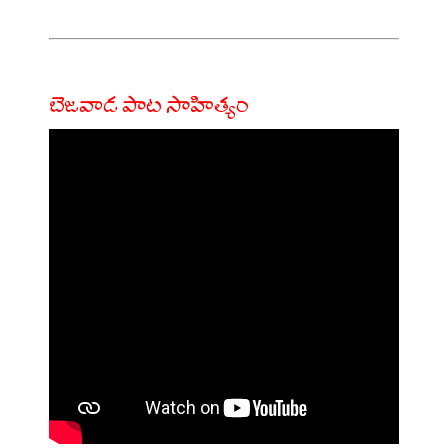
బెజవాడ పాట సాహిత్యం