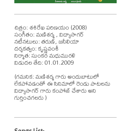
చిత్రం: శశిరేఖ పరిణయం (2008)

సంగీతం: మణిశర్మ , విద్యాసాగర్

నటీనటులు: తరుణ్, జనీలియా

దర్శకత్వం: కృష్ణవంశీ

నిర్మాత: సుంకర మధుమురళి

విడుదల తేది: 01.01.2009

(గమనిక: మణిశర్మ గారు అందుబాటులో 
లేకపోవడంతో ఈ సినిమాలో రెండు పాటలను 
విద్యాసాగర్ గారు కంపోజ్ చేశారు అని 
గుర్తించగలరు )
