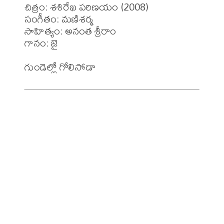
చిత్రం: శశిరేఖ పరిణయం (2008)

సంగీతం: మణిశర్మ 

సాహిత్యం: అనంత శ్రీరాం

గానం: జై 
