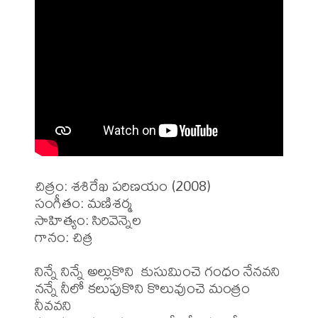
చిత్రం: శశిరేఖ పరిణయం (2008)

సంగీతం: మణిశర్మ 

సాహిత్యం: సిరివెన్నెల

గానం: చిత్ర

నిన్నే నిన్నే అల్లుకొని  కుసుమించె గంధం నేనవని 

నన్నే నీలో కలుపుకొని కొలువుంచె మంత్రం 
నీవవని 
