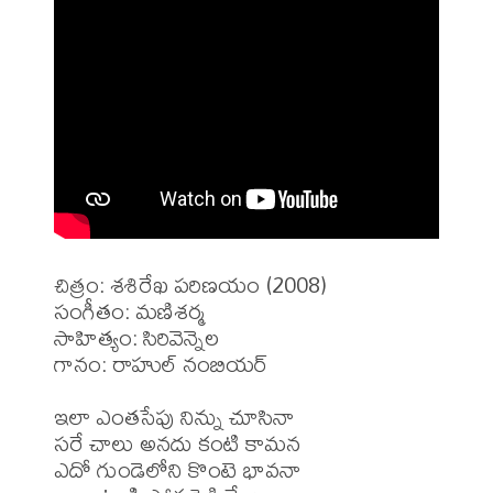
చిత్రం: శశిరేఖ పరిణయం (2008)

సంగీతం: మణిశర్మ 

సాహిత్యం: సిరివెన్నెల

గానం: రాహుల్ నంబియర్

ఇలా ఎంతసేపు నిన్ను చూసినా

సరే చాలు అనదు కంటి కామన 

ఎదో గుండెలోని కొంటె భావనా
