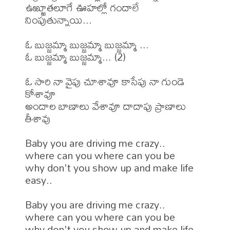
ఉఱ్ఱూతలూగే ఊహల్లో గందాలే 
నింపుతున్నాయి...

ఓ బుజ్జమ్మా బుజ్జమ్మా బుజ్జమ్మా ...

ఓ బుజ్జమ్మా బుజ్జమ్మా... (2)

ఓ సారి నా వైపు చూశావూ కాసేపు నా గుండె 
కోశావూ

అందాల బాణాలు వేశావూ దాదాపు ప్రాణాలు 
తీశావు

Baby you are driving me crazy.. 

where can you where can you be 

why don't you show up and make life 
easy.. 

Baby you are driving me crazy.. 

where can you where can you be 

why don't you show up and make life 