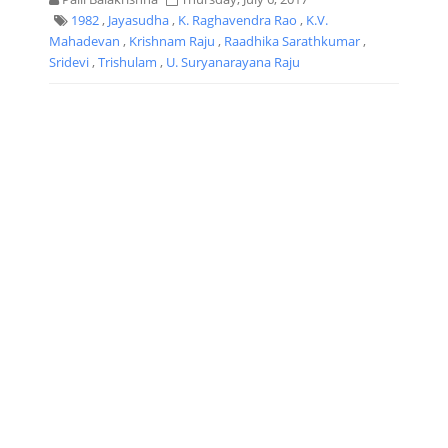
1982
,
Jayasudha
,
K. Raghavendra Rao
,
K.V.
Mahadevan
,
Krishnam Raju
,
Raadhika Sarathkumar
,
Sridevi
,
Trishulam
,
U. Suryanarayana Raju