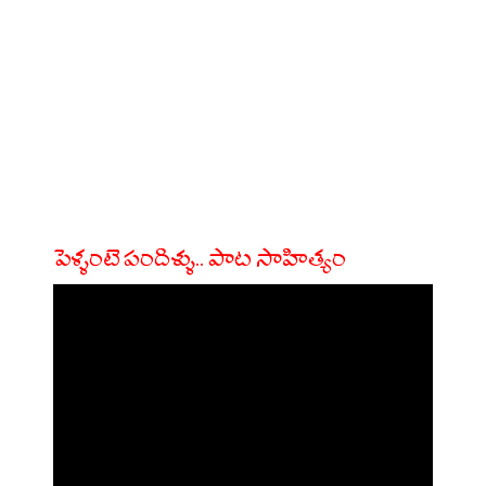
పెళ్ళంటె పందిళ్ళు.. పాట సాహిత్యం