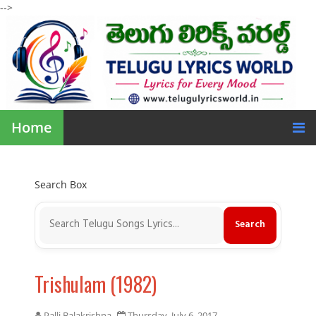
-->
Home
Search Box
Trishulam (1982)
Palli Balakrishna
Thursday, July 6, 2017