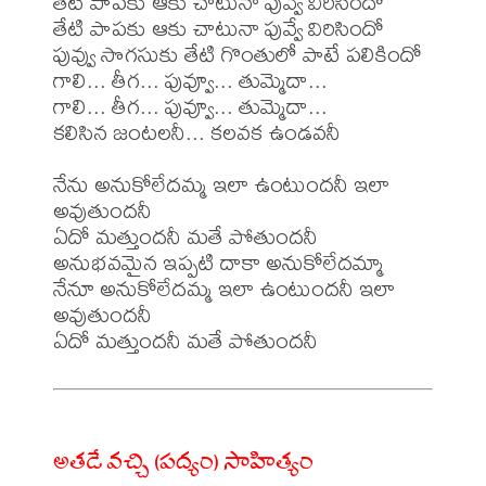
తేటి పాపకు ఆకు చాటునా పువ్వే విరిసిందో

తేటి పాపకు ఆకు చాటునా పువ్వే విరిసిందో

పువ్వు సొగసుకు తేటి గొంతులో పాటే పలికిందో

గాలి... తీగ... పువ్వూ... తుమ్మెదా...

గాలి... తీగ... పువ్వూ... తుమ్మెదా...

కలిసిన జంటలనీ... కలవక ఉండవనీ

నేను అనుకోలేదమ్మ ఇలా ఉంటుందనీ ఇలా 
అవుతుందనీ

ఏదో మత్తుందనీ మతే పోతుందనీ

అనుభవమైన ఇప్పటి దాకా అనుకోలేదమ్మా

నేనూ అనుకోలేదమ్మ ఇలా ఉంటుందనీ ఇలా 
అవుతుందనీ

అతడే వచ్చి (పద్యం) సాహిత్యం