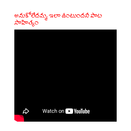
అనుకోలేదమ్మ ఇలా ఉంటుందనీ పాట
సాహిత్యం