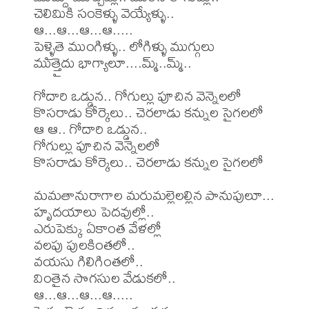
చెలిమికి సంకెళ్ళు వెయ్యేళ్ళు..

ఆ...ఆ...ఆ...ఆ.....

పెళ్ళైతె ముంగిళ్ళు.. లోగిళ్ళు ముగ్గులు

ముత్తైదు భాగ్యాలూ....మ్మ్..మ్మ్..

గోదారి ఒడ్డున.. గోగుల్లు పూచిన వెన్నెలలో

కొసరాడు కోర్కెలు.. చెరలాడు కన్నుల సైగలలో

ఆ ఆ.. గోదారి ఒడ్డున..

గోగుల్లు పూచిన వెన్నెలలో

కొసరాడు కోర్కెలు.. చెరలాడు కన్నుల సైగలలో

మమతానురాగాల మరుమల్లెలల్లిన పానుపులూ...

హృదయాలు పెదవుల్లో..

ఎరుపెక్కు ఏకాంత వేళల్లో

వలపు పులకింతలో..

వయసు గిలిగింతలో..

వింతైన సొగసుల వేడుకలో..

ఆ...ఆ...ఆ...ఆ.....
