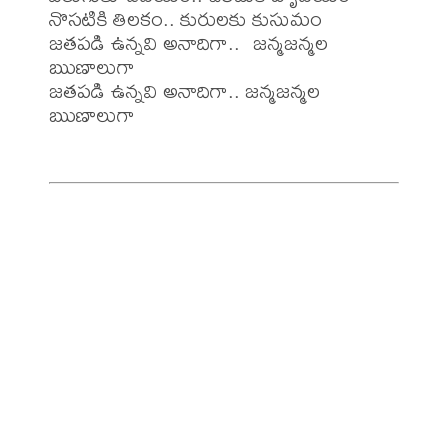
నొసటికి తిలకం.. కురులకు కుసుమం

జతపడి ఉన్నవి అనాదిగా..  జన్మజన్మల 
ఋణాలుగా

జతపడి ఉన్నవి అనాదిగా.. జన్మజన్మల 
ఋణాలుగా 
