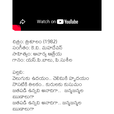
చిత్రం: త్రిశూలం (1982)

సంగీతం: కె.వి. మహదేవన్

సాహిత్యం: ఆచార్య ఆత్రేయ

గానం: యస్.పి.బాలు, పి.సుశీల

పల్లవి:

వెలుగుకు ఉదయం.. చెలిమికి హృదయం

నొసటికి తిలకం.. కురులకు కుసుమం

జతపడి ఉన్నవి అనాదిగా..  జన్మజన్మల 
ఋణాలుగా

జతపడి ఉన్నవి అనాదిగా.. జన్మజన్మల 
ఋణాలుగా
