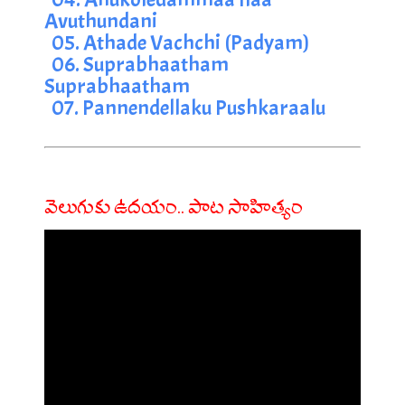
Avuthundani
05. Athade Vachchi (Padyam)
06. Suprabhaatham 
Suprabhaatham
07. Pannendellaku Pushkaraalu
వెలుగుకు ఉదయం.. పాట సాహిత్యం