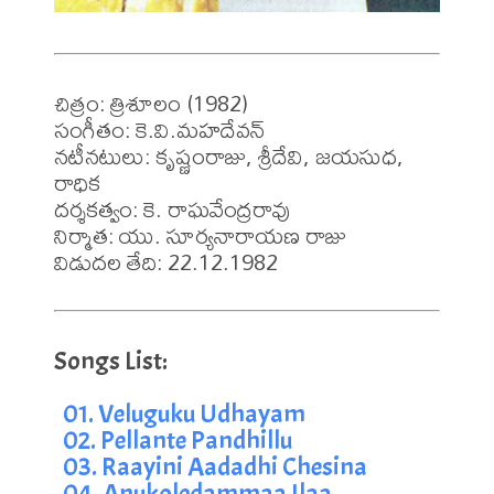
చిత్రం: త్రిశూలం (1982)

సంగీతం: కె.వి.మహదేవన్

నటీనటులు: కృష్ణంరాజు, శ్రీదేవి, జయసుధ, 
రాధిక

దర్శకత్వం: కె. రాఘవేంద్రరావు

నిర్మాత: యు. సూర్యనారాయణ రాజు

విడుదల తేది: 22.12.1982
01. Veluguku Udhayam
02. Pellante Pandhillu
03. Raayini Aadadhi Chesina
04. Anukoledammaa Ilaa 