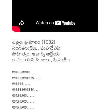
చిత్రం: త్రిశూలం (1982)

సంగీతం: కె.వి. మహదేవన్

సాహిత్యం: ఆచార్య ఆత్రేయ

గానం: యస్.పి.బాలు, పి.సుశీల

ఆఆఆఆఆ.....

ఆఆఆఆఆఅ.....

ఆఆఆ.....

ఆఆఆఆఆఅ...

ఆఆఆఆ.....

ఆఆఆఆ.....

ఆఆఆఆ.....
