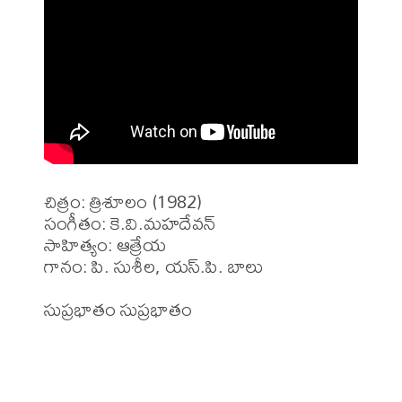
చిత్రం: త్రిశూలం (1982)

సంగీతం: కె.వి.మహదేవన్

సాహిత్యం: ఆత్రేయ

గానం: పి. సుశీల, యస్.పి. బాలు

సుప్రభాతం సుప్రభాతం
