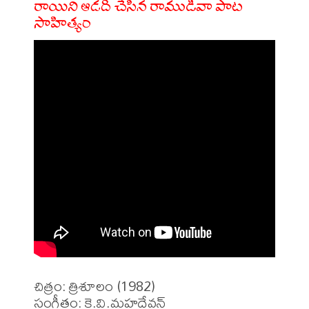
రాయిని ఆడది చేసిన రాముడివా పాట
సాహిత్యం
చిత్రం: త్రిశూలం (1982)

సంగీతం: కె.వి.మహదేవన్
