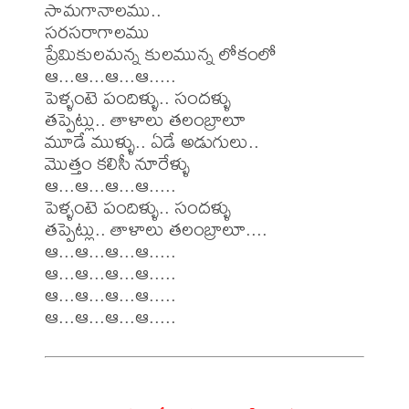
సామగానాలము..

సరసరాగాలము

ప్రేమికులమన్న కులమున్న లోకంలో

ఆ...ఆ...ఆ...ఆ.....

పెళ్ళంటె పందిళ్ళు.. సందళ్ళు

తప్పెట్లు.. తాళాలు తలంబ్రాలూ

మూడే ముళ్ళు.. ఏడే అడుగులు..

మొత్తం కలిసీ నూరేళ్ళు

ఆ...ఆ...ఆ...ఆ.....

పెళ్ళంటె పందిళ్ళు.. సందళ్ళు

తప్పెట్లు.. తాళాలు తలంబ్రాలూ....

ఆ...ఆ...ఆ...ఆ.....

ఆ...ఆ...ఆ...ఆ.....

ఆ...ఆ...ఆ...ఆ.....
