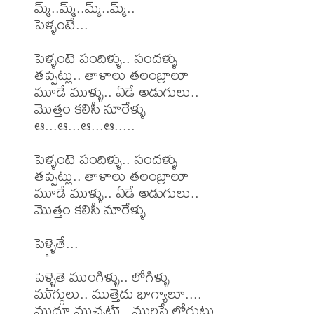
మ్మ్..మ్మ్..మ్మ్..మ్మ్..

పెళ్ళంటే...

పెళ్ళంటె పందిళ్ళు.. సందళ్ళు

తప్పెట్లు.. తాళాలు తలంబ్రాలూ

మూడే ముళ్ళు.. ఏడే అడుగులు..

మొత్తం కలిసీ నూరేళ్ళు

ఆ...ఆ...ఆ...ఆ.....

పెళ్ళంటె పందిళ్ళు.. సందళ్ళు

తప్పెట్లు.. తాళాలు తలంబ్రాలూ

మూడే ముళ్ళు.. ఏడే అడుగులు..

మొత్తం కలిసీ నూరేళ్ళు

పెళ్ళైతే...

పెళ్ళైతె ముంగిళ్ళు.. లోగిళ్ళు

ముగ్గులు.. ముత్తైదు భాగ్యాలూ....

ముద్దూ ముచ్చట్లు.. మురిసే లోగుట్లు..
