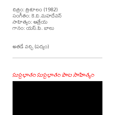
చిత్రం: త్రిశూలం (1982)

సంగీతం: కె.వి.మహదేవన్

సాహిత్యం: ఆత్రేయ

గానం: యస్.పి. బాలు

సుప్రభాతం సుప్రభాతం పాట సాహిత్యం