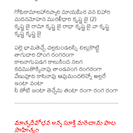
గోపికామాలహారిప్యారి మాయమీర వన విహారి

మదనమోహన మురళీధారి కృష్ణ జై (2)

కృష్ణ జై రామా కృష్ణ జై రాధా కృష్ణ జై వా కృష్ణ 
కృష్ణ కృష్ణ జై

పల్లె భామతెచ్చే చల్లకుండలన్నీ చిల్లుకొట్టి 
తాగుదారి దొంగ రంగరంగా

కాలనాగుపడగ కాలుకింద నలగ 
కధముతొక్కినావు తాండవంగ రంగరంగా

వేణువూది కాసినావు ఆవుమందలెన్నో అల్లరే 
ఇంటా వంటా

మాతృదేవోభవ అన్న సూక్తి మరిచాను పాట
సాహిత్యం