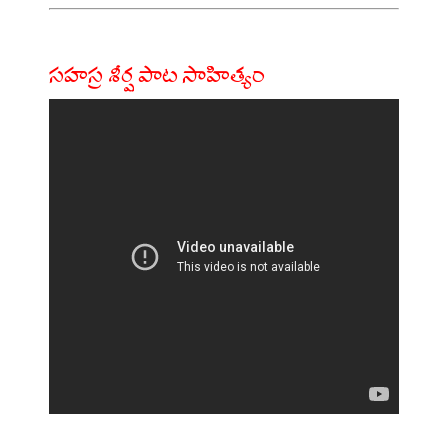
సహస్ర శీర్ష పాట సాహిత్యం