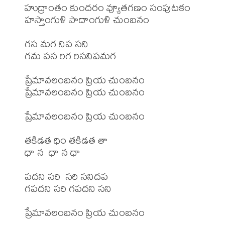
హుద్రాంతం కుందరం వ్యూతగణం సంపుటకం

హస్తాంగుళి పాదాంగుళి చుంబనం

గస మగ నిప సని

గమ పస రిగ రిసనిపమగ

ప్రేమావలంబనం ప్రియ చుంబనం

ప్రేమావలంబనం ప్రియ చుంబనం

ప్రేమావలంబనం ప్రియ చుంబనం

తకిడత ధిం తకిడత తా

ధా న  ధా న ధా

పదని సరి  సరి సనిదప

గపదని సరి గపదని సని

ప్రేమావలంబనం ప్రియ చుంబనం
