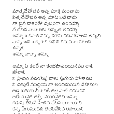
మాతృదేవోభవ అన్న సూక్తి మరిచాను

పితృదేవోభవ అన్న మాట విడిచాను

నా పైనే నాకెంతో ద్వేషంగా ఉందమ్మా

నే చేసిన పాపాలకు నిష్కృతి లేదమ్మా

అమ్మా ఒకసారి నిన్ను చూసి చనిపోవాలని ఉన్నది

నాన్న అని ఒక్కసారి పిలిచి కనుమూయాలని 
ఉన్నది

అమ్మా నాన్నా అమ్మా 

అమ్మా నీ కలలే నా కంటిపాపలయినవని లాలి 
జోలాలి

నీ ప్రాణం పనంపెట్టి నాకు పురుడు పోశావని

నీ నెత్తుటి ముద్దయే నా అందమయిన దేహమని

బిడ్డ బతుకు దీపానికి తల్లి పాలే చమురని

తెలియనైతి తల్లీ, ఎరుగనైతిని అమ్మా

కడుపు తీపినే హేళన చేసిన జులాయిని

కన్న పేగుముడిని తెంపివేసిన కసాయిని
