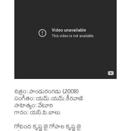
చిత్రం: పాండురంగడు (2008)

సంగీతం: యమ్.యమ్.కీరవాణి

సాహిత్యం: వేటూరి

గానం: యస్.పి.బాలు

గోవింద కృష్ణ జై గోపాల కృష్ణ జై
