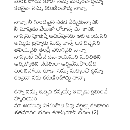
మరచిపోయి కూడా నన్ను మన్నించొద్దమ్మా

కలనైనా నన్ను కరుణించొద్దు నాన్నా

నాన్నా నీ గుండెపైన నడక నేర్చుకున్నానని

నీ చూపుడు వేలుతో లోకాన్నే చూశానని

నాన్నను పూజిస్తే ఆదిదేవునకు అది అందునని

అమ్మకు బ్రహ్మకు మధ్య నాన్నే ఒక నిచ్చెనని

తెలియనైతి తండ్రీ ఎరుగనైతి నాన్నా

నాన్నంటే నడీచే దేవాలయమని మరిచితిని

ఆత్మజ్యోతిని చేజేతులా ఆర్పివేసుకొంటిని

మరచిపోయి కూడా నన్ను మన్నించొద్దమ్మా

కలనైనా నను కరుణించొద్దు నాన్నా

కన్నా నిన్ను ఇచ్చిన కన్నయ్యే ఇచ్చాడు క్షమించే 
హృదయం

మా ఆయువు పోసుకొని నీవు వర్ధిల్లు కలకాలం

శతమానం భవతి శతాష్‌మాన్‌ భవతి (2)
