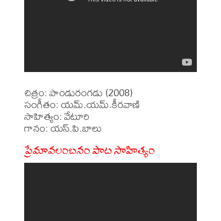
చిత్రం: పాండురంగడు (2008)

సంగీతం: యమ్.యమ్.కీరవాణి

సాహిత్యం: వేటూరి

ప్రేమావలంబనం పాట సాహిత్యం