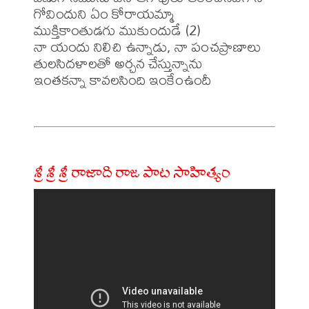
గోవిందుని ఏం కోరాయమ్మా

ముక్తికాంతుడగు ముకుందుడే (2)

నా యందు నిలిచి ఉన్నాడు, నా పంచప్రాణాలు

తులసిదళాలతో అర్చన చేస్తున్నాను

ఇంతకన్నా కావలసింది ఇంకేంఉందీ

శ్రీ శ్రీ శ్రీ రాజాది రాజ పాట సాహిత్యం