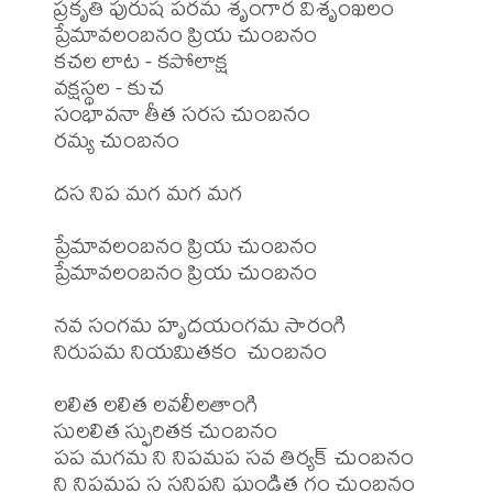
ప్రకృతి పురుష పరమ శృంగార విశృంఖలం

ప్రేమావలంబనం ప్రియ చుంబనం

కచల లాట - కపోలాక్ష

వక్షస్థల - కుచ 

సంభావనా తీత సరస చుంబనం

రమ్య చుంబనం 

దస నిప మగ మగ మగ

ప్రేమావలంబనం ప్రియ చుంబనం

ప్రేమావలంబనం ప్రియ చుంబనం

నవ సంగమ హృదయంగమ సారంగి

నిరుపమ నియమితకం  చుంబనం

లలిత లలిత లవలీలతాంగి

సులలిత స్ఫురితక చుంబనం

పప మగమ ని నిపమప సవ తిర్యక్ చుంబనం

ని నిపమప స సనిపని ఘండిత గం చుంబనం
