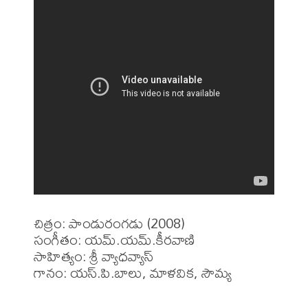
చిత్రం: పాండురంగడు (2008)

సంగీతం: యమ్.యమ్.కీరవాణి

సాహిత్యం: శ్రీ వ్యాధవ్యాస్

గానం: యస్.పి.బాలు, మాళవిక, సౌమ్య
