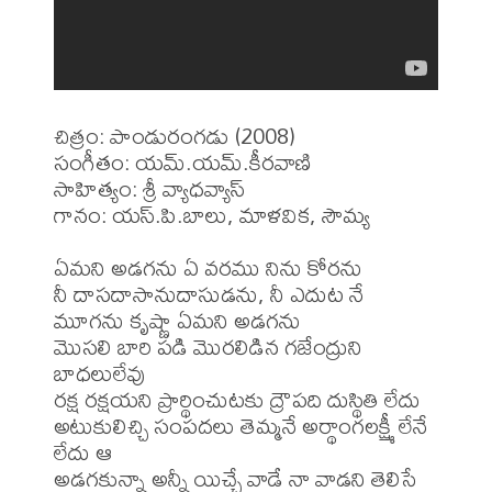
చిత్రం: పాండురంగడు (2008)

సంగీతం: యమ్.యమ్.కీరవాణి

సాహిత్యం: శ్రీ వ్యాధవ్యాస్

గానం: యస్.పి.బాలు, మాళవిక, సౌమ్య

ఏమని అడగను ఏ వరము నిను కోరను

నీ దాసదాసానుదాసుడను, నీ ఎదుట నే 
మూగను కృష్ణా ఏమని అడగను

మొసలి బారి పడి మొరలిడిన గజేంద్రుని 
బాధలులేవు

రక్ష రక్షయని ప్రార్థించుటకు ద్రౌపది దుస్థితి లేదు

అటుకులిచ్చి సంపదలు తెమ్మనే అర్థాంగలక్ష్మీ లేనే 
లేదు ఆ

అడగకున్నా అన్నీ యిచ్చే వాడే నా వాడని తెలిసే
