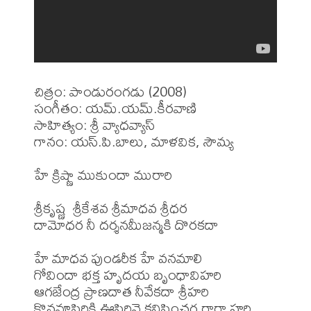
చిత్రం: పాండురంగడు (2008)

సంగీతం: యమ్.యమ్.కీరవాణి

సాహిత్యం: శ్రీ వ్యాధవ్యాస్

గానం: యస్.పి.బాలు, మాళవిక, సౌమ్య

హే క్రిష్ణా ముకుందా మురారి

శ్రీకృష్ణ  శ్రీకేశవ శ్రీమాధవ శ్రీధర

దామోధర నీ దర్శనమీజన్మకి దొరకదా

హే మాధవ పుండరీక హే వనమాలి

గోవిందా భక్త హృదయ బృంధావిహరి 

ఆగజేంద్ర ప్రాణదాత నీవేకదా శ్రీహరి

కొనవూపిరికి ఊపిరివై కనిపించగ రారా హరి
