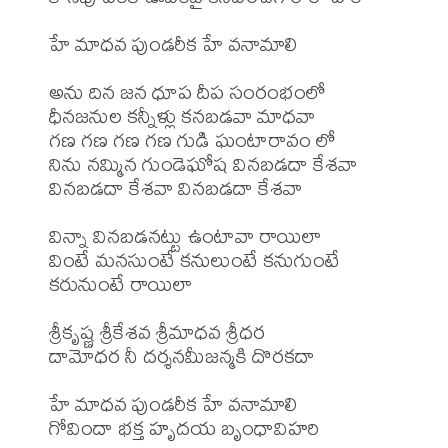
హే మాధవ పుండరీక హే వనామాలి

అను దిన జన ధూప దీప సంరంభంలో 

ధీనజనుల కన్నీళ్లు కనబడవా మాధవా

గణ గణ గణ గణ గుడి ఘంటారావం లో

నిను నమ్మిన గుండెఘోష వినబడదా కేశవా

వినబడదా కేశవా వినబడదా కేశవా

విన్నా వినబడనట్టు ఉంటావా రాయిలా

వింటే మనసుంటే కనులుంటే కనుగుంటే 

కరునుంటే రాయిలా

శ్రీకృష్ణ శ్రీకేశవ శ్రీమాధవ శ్రీధర

దామోధర నీ దర్శనమీజన్మకి దొరకదా

హే మాధవ పుండరీక హే వనామాలి

గోవిందా భక్త హృదయ బృంధావిహరి 
