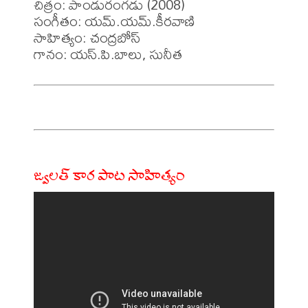
చిత్రం: పాండురంగడు (2008)

సంగీతం: యమ్.యమ్.కీరవాణి

సాహిత్యం: చంద్రబోస్

జ్వలత్ కార పాట సాహిత్యం