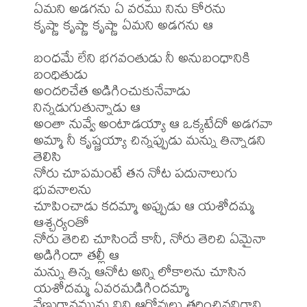
ఏమని అడగను ఏ వరము నిను కోరను

కృష్ణా కృష్ణా కృష్ణా ఏమని అడగను ఆ

బంధమే లేని భగవంతుడు నీ అనుబంధానికి 
బంధితుడు

అందరిచేత అడిగించుకునేవాడు 
నిన్నడుగుతున్నాడు ఆ

అంతా నువ్వే అంటాడయ్యా ఆ ఒక్కటేదో అడగవా

అమ్మా నీ కృష్ణయ్యా చిన్నప్పుడు మన్ను తిన్నాడని 
తెలిసి

నోరు చూపమంటే తన నోట పదునాలుగు 
భువనాలను

చూపించాడు కదమ్మా అప్పుడు ఆ యశోదమ్మ 
ఆశ్చర్యంతో

నోరు తెరిచి చూసిందే కానీ, నోరు తెరిచి ఏమైనా 
అడిగిందా తల్లీ ఆ

మన్ను తిన్న ఆనోట అన్ని లోకాలను చూసిన 
యశోదమ్మ ఏవరమడిగిందమ్మా

వేణుగానమును విని ఆగోవులు తరించినవిగాని 