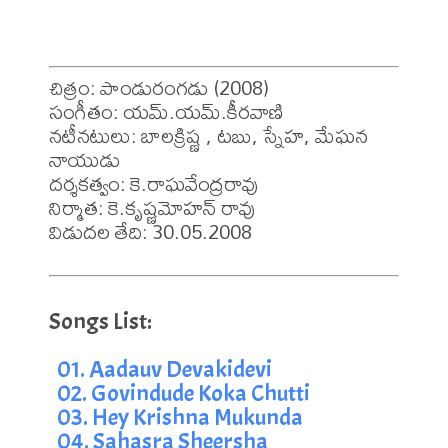
చిత్రం: పాండురంగడు (2008)

సంగీతం: యమ్.యమ్.కీరవాణి

నటీనటులు: బాలక్రిష్ణ , టబు, స్నేహ, మేఘన 
నాయుడు

దర్శకత్వం: కె.రాఘవేంద్రరావు

నిర్మాత: కె.కృష్ణమోహన్ రావు

విడుదల తేది: 30.05.2008
01. Aadauv Devakidevi
02. Govindude Koka Chutti
03. Hey Krishna Mukunda
04. Sahasra Sheersha