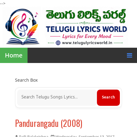
-->
Home
Search Box
Pandurangadu (2008)
Palli Balakrishna
Wednesday, September 13, 2017