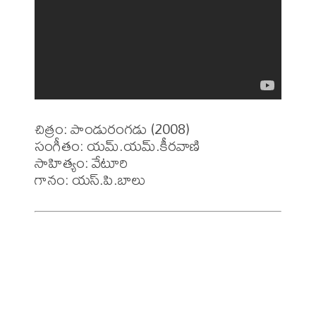
చిత్రం: పాండురంగడు (2008)

సంగీతం: యమ్.యమ్.కీరవాణి

సాహిత్యం: వేటూరి
