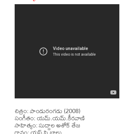
చిత్రం: పాండురంగడు (2008)

సంగీతం: యమ్.యమ్.కీరవాణి

సాహిత్యం: సుద్దాల అశోక్ తేజ

గానం: యస్.పి.బాలు
