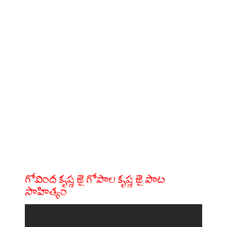
గోవింద కృష్ణ జై గోపాల కృష్ణ జై పాట
సాహిత్యం