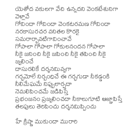
యెశోద వకులగా వేచి ఉన్నదని వెంకటేశునిగా 
వెళ్లావే 

గోవిందా గోవిందా వెంకటరమణ గోవిందా

నరకాసురచర వనితల కొరకై 
సమరార్భావటిగావించావే

గోపాలా గోపాలా గోకులనందన గోపాలా

నీకై జనించి నీకై జపించి నీకై తపించి నీకై 
జ్వలించే 

దాసురలికే దర్శనమివ్వగా

గర్భమోలే నిర్బంధిచే ఈ గర్భగుడా నీకడ్డంకి

నీలిమేఘమే నిప్పులార్పదా

నెమలిపించమే జడిపిస్తే

ప్రభంజనం ప్రజ్వలించదా నీకాలుగూటి ఆజ్ఞాపిస్తే 

తలపులు తెరిపించు దర్శనమిప్పించు 

హే క్రిష్ణా ముకుందా మురారి
