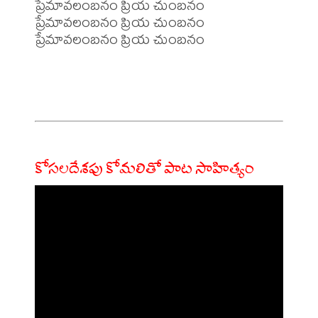
ప్రేమావలంబనం ప్రియ చుంబనం

ప్రేమావలంబనం ప్రియ చుంబనం

ప్రేమావలంబనం ప్రియ చుంబనం

కోసలదేశపు కోమలితో పాట సాహిత్యం