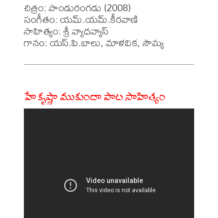
చిత్రం: పాండురంగడు (2008)

సంగీతం: యమ్.యమ్.కీరవాణి

సాహిత్యం: శ్రీ వ్యాధవ్యాస్

హే కృష్ణా ముకుందా పాట సాహిత్యం