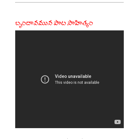
బృందావమున పాట సాహిత్యం