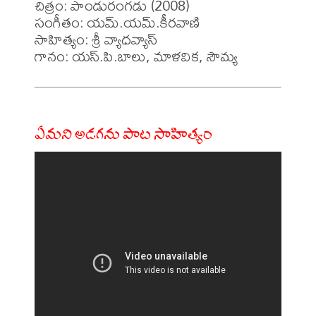
చిత్రం: పాండురంగడు (2008)

సంగీతం: యమ్.యమ్.కీరవాణి

సాహిత్యం: శ్రీ వ్యాధవ్యాస్

ఏమని అడగను పాట సాహిత్యం