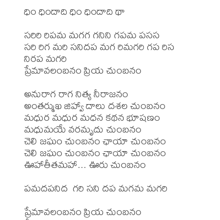
ధిం ధిందాది ధిం ధిందాది థా

సరిరి రిపమ మగగ గనిని గపమ పసస

సరి రిగ మరి సనిదప మగ రిమగరి గప రిస 

నిరప మగరి

ప్రేమావలంబనం ప్రియ చుంబనం

అనురాగ రాగ నిత్య నీరాజనం

అంతర్ముఖ జిహ్వా దాలు దశల చుంబనం

మధుర మధుర మధన కథన భూషణం

మధుమయే వరమృదు చుంబనం

చెలి జఘం చుంబనం ఛాయా చుంబనం

చెలి జఘం చుంబనం ఛాయా చుంబనం

ఊహాతీతమహా... ఊరు చుంబనం

పమదపనిద  గరి సని దప మగమ మగరి

ప్రేమావలంబనం ప్రియ చుంబనం
