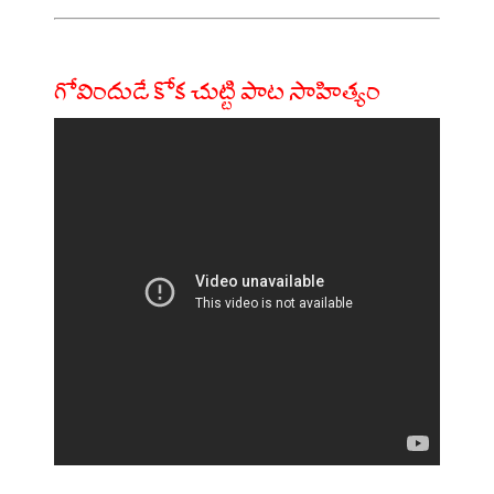
గోవిందుడే కోక చుట్టి పాట సాహిత్యం