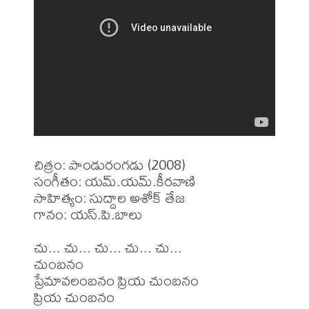
చిత్రం: పాండురంగడు (2008)

సంగీతం: యమ్.యమ్.కీరవాణి

సాహిత్యం: సుద్దాల అశోక్ తేజ

గానం: యస్.పి.బాలు

చు... చు... చు... చు... చు...

చుంబనం 

ప్రేమావలంబనం ప్రియ చుంబనం

ప్రియ చుంబనం
