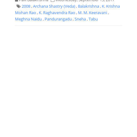
2008
,
Archana Shastry (Veda)
,
Balakrishna
,
K. Krishna
Mohan Rao
,
K. Raghavendra Rao
,
M. M. Keeravani
,
Meghna Naidu
,
Pandurangadu
,
Sneha
,
Tabu