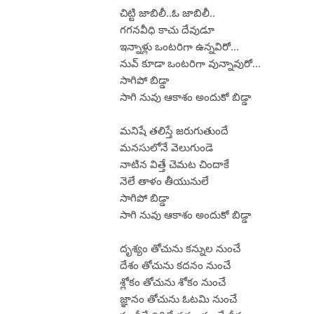
చిట్టి జాబిలీ..ఓ జాబిలీ..
గగనవీధి కాచు దేవుడూ
ఇన్నాళ్లు ఒంటరిగా ఉన్నవిరో...
నువ్ కూడా ఒంటరిగా వున్నావురో...
సాగిపో బిడ్డా
సాగి నువు ఆకాశం అందుకో బిడ్డా
మనిషే తలిస్తే జరుగుతుందే
మనసులోనే వెలుగుండె
నాటిన విత్తే చెమట చిందాకే
నెలే తాళం తీయునులే
సాగిపో బిడ్డా
సాగి నువు ఆకాశం అందుకో బిడ్డా
దృశ్యం తోచును కన్నుల నుంచే
దేశం తోచును కదనం నుంచే
శ్లోకం తోచును శోకం నుంచే
జ్ఞానం తోచును ఓటమి నుంచే