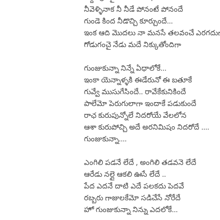
నీవెళ్ళినాక నీ నీడే పోనంటే పోనందే
గుండె కింద నీడొచ్చి కూర్చుందే...
ఇంక ఆది మొదలు నా మనసే తలవంచే ఎరగదు
గోడుగంచై నేడు మదే నిక్కుతోందిగా
గుంజుకున్నా నిన్నే ఏధాలోకే...
ఇంకా యెన్నాళ్ళకి ఈడేరునో ఈ బతూకే
గువ్వే ముసుగేసిందే.. రావేకేకునికిందే
పాలేమో పెరుగులాగా ఇందాకే పడుకుందే
రాఛ కురుపున్నోలే నిదరోయే వేలలోన
ఆశా కురుపోచ్చి అదే అరనిమిషం నిదరోదే ....
గుంజుకున్నా....
ఎంగిలి పడనే లేదే , అంగిలి తడవనె లేదే
ఆరేడు నల్లై ఆకలి ఊసే లేదే ..
పేద ఎదనే దాటి ఎదే పలకదు పెదవే
రబ్బరు గాజులకేమో సడిచేసే నోరేదే
హో గుంజుకున్నా నిన్ను ఎదలోకే...