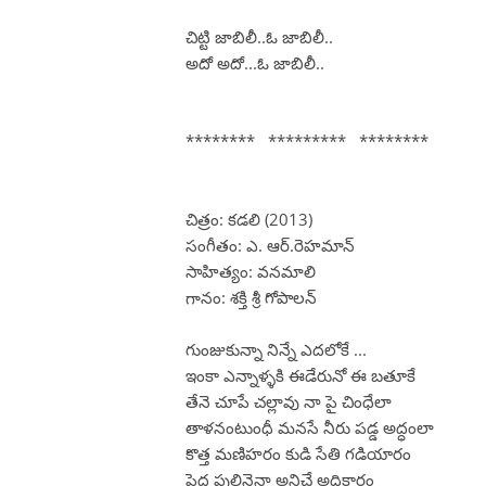
చిట్టి జాబిలీ..ఓ జాబిలీ..
అదో అదో...ఓ జాబిలీ..
******** ********* ********
చిత్రం: కడలి (2013)
సంగీతం: ఎ. ఆర్.రెహమాన్
సాహిత్యం: వనమాలి
గానం: శక్తి శ్రీ గోపాలన్
గుంజుకున్నా నిన్నే ఎదలోకే ...
ఇంకా ఎన్నాళ్ళకి ఈడేరునో ఈ బతూకే
తేనె చూపే చల్లావు నా పై చింధేలా
తాళనంటుంధీ మనసే నీరు పడ్డ అద్ధంలా
కొత్త మణిహరం కుడి సేతి గడియారం
పెద్ద పులినైనా అనిచే అధికారం