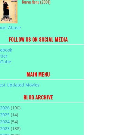
Nuvvu Nenu (2001)
port Abuse
FOLLOW US ON SOCIAL MEDIA
cebook
tter
uTube
MAIN MENU
est Updated Movies
BLOG ARCHIVE
2026
(190)
2025
(14)
2024
(54)
2023
(188)