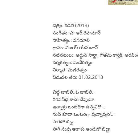
చిత్రం: కడలి (2013)
సంగీతం: ఎ. ఆర్.రెహమాన్
సాహిత్యం: వనమాలి
గానం: విజయ్ యేసుదాస్
నటీనటులు: అర్జున్ సార్జా, గౌతమ్ కార్తిక్, అరవ
దర్శకత్వం: మణిరత్నం
నిర్మాత: మణిరత్నం
విడుదల తేది: 01.02.2013
చిట్టి జాబిలీ..ఓ జాబిలీ..
గగనవీధి కాచు దేవుడూ
ఇన్నాళ్లు ఒంటరిగా ఉన్నవిరో...
నువ్ కూడా ఒంటరిగా వున్నావురో...
సాగిపో బిడ్డా
సాగి నువు ఆకాశం అందుకో బిడ్డా