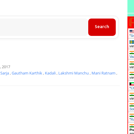
"
Sr
vie
Va
, 2017
vie
 Sarja
,
Gautham Karthik
,
Kadali
,
Lakshmi Manchu
,
Mani Ratnam
,
vie
"
Ch
vie
So
"
Ra
Pr
ag