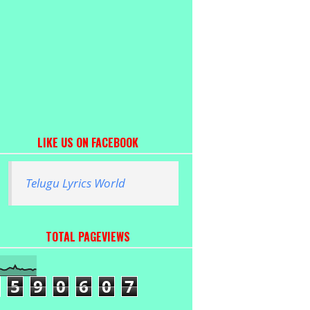
LIKE US ON FACEBOOK
Telugu Lyrics World
TOTAL PAGEVIEWS
5
9
0
6
0
7