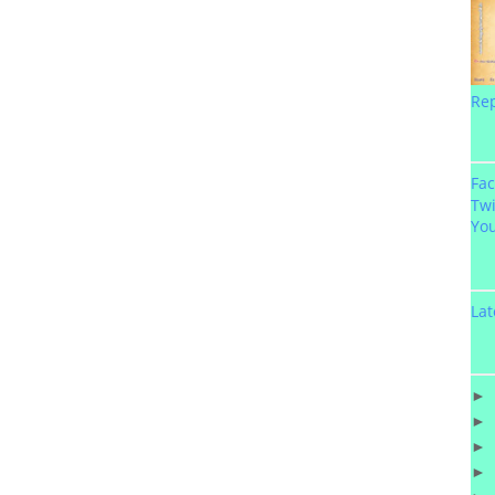
Re
Fa
Twi
Yo
Lat
►
►
►
►