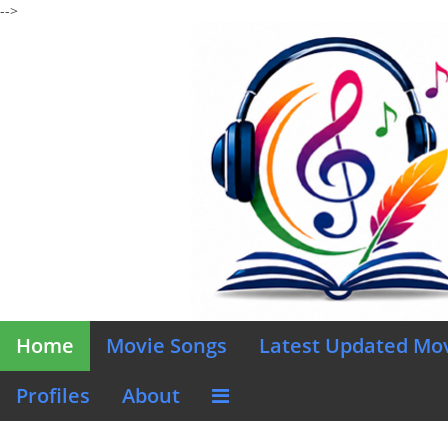
-->
Home
Movie Songs
Latest Updated Mo
Profiles
About