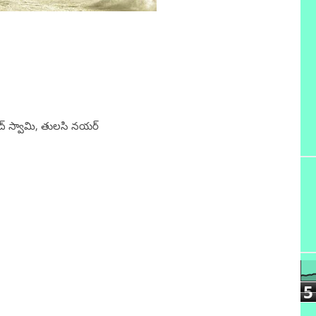
ింద్ స్వామి, తులసి నయర్
5