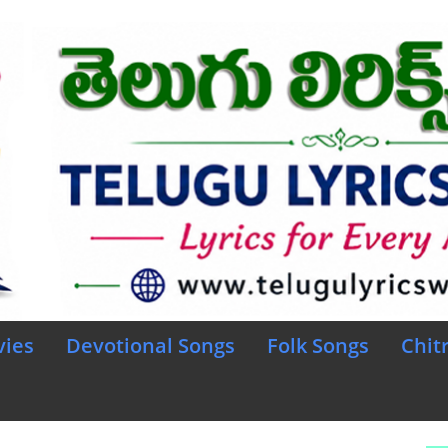
vies
Devotional Songs
Folk Songs
Chit