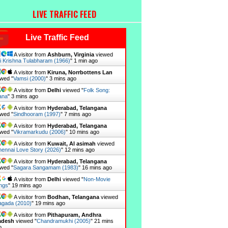
LIVE TRAFFIC FEED
Live Traffic Feed
A visitor from
Ashburn, Virginia
viewed
i Krishna Tulabharam (1966)
"
1 min ago
A visitor from
Kiruna, Norrbottens Lan
wed "
Vamsi (2000)
"
3 mins ago
A visitor from
Delhi
viewed "
Folk Song:
ana
"
3 mins ago
A visitor from
Hyderabad, Telangana
wed "
Sindhooram (1997)
"
7 mins ago
A visitor from
Hyderabad, Telangana
wed "
Vikramarkudu (2006)
"
10 mins ago
A visitor from
Kuwait, Al asimah
viewed
ennai Love Story (2026)
"
12 mins ago
A visitor from
Hyderabad, Telangana
wed "
Sagara Sangamam (1983)
"
16 mins ago
A visitor from
Delhi
viewed "
Non-Movie
ngs
"
19 mins ago
A visitor from
Bodhan, Telangana
viewed
gada (2010)
"
19 mins ago
A visitor from
Pithapuram, Andhra
adesh
viewed "
Chandramukhi (2005)
"
21 mins
o