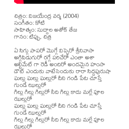
చిత్రం: విజయేంద్ర వర్మ (2004)

సంగీతం: కోటి

సాహిత్యం: సుద్దాల అశోక్ తేజ

గానం: టిప్పు, చిత్ర

ఏ సిగ్గు పాపరో మొగ్గే విప్పెరో శ్రీనివాసా

అగ్గిపిడుగురో రగ్గే పరిచేరో ఎంతా అశా

అల్టిమేట్ గా రెడీ అందిరో అందమైన హంసా

డౌట్ ఎందుకు వాటేసెందుకు రారా సిద్దపురుషా

ఘల్లు ఘల్లు ఘల్లురో దీని గండి పేట చూస్తే 
గుండే ఝిల్లురో

గిల్లు గిల్లు గిల్లురో నీది గిల్లు కాదు మల్లే పూల 
ఝల్లురో

ఘల్లు ఘల్లు ఘల్లురో దీని గండి పేట చూస్తే 
గుండే ఝిల్లురో

గిల్లు గిల్లు గిల్లురో నీది గిల్లు కాదు మల్లే పూల 
ఝల్లురో 
