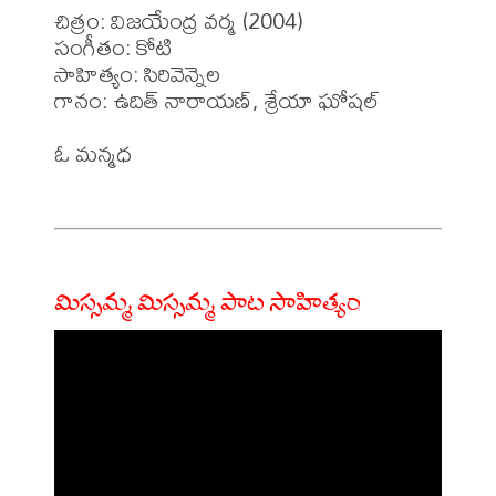
చిత్రం: విజయేంద్ర వర్మ (2004)

సంగీతం: కోటి

సాహిత్యం: సిరివెన్నెల 

గానం: ఉదిత్ నారాయణ్, శ్రేయా ఘోషల్

ఓ మన్మధ

మిస్సమ్మ మిస్సమ్మ పాట సాహిత్యం