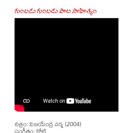
గుంటడు గుంటడు పాట సాహిత్యం
చిత్రం: విజయేంద్ర వర్మ (2004)

సంగీతం: కోటి
