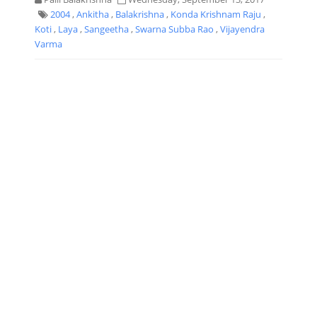
2004
,
Ankitha
,
Balakrishna
,
Konda Krishnam Raju
,
Koti
,
Laya
,
Sangeetha
,
Swarna Subba Rao
,
Vijayendra
Varma