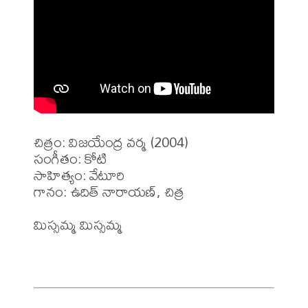
చిత్రం: విజయేంద్ర వర్మ (2004)

సంగీతం: కోటి

సాహిత్యం: వేటూరి 

గానం: ఉదిత్ నారాయణ్, చిత్ర 

మిస్సమ్మ మిస్సమ్మ 
