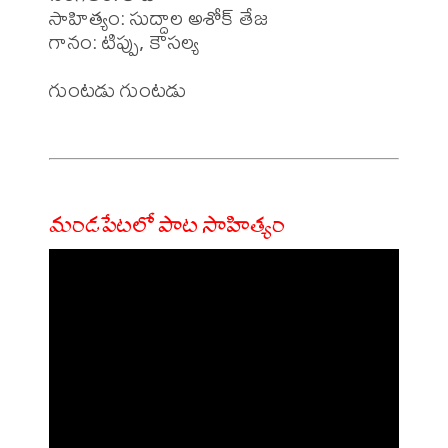
సాహిత్యం: సుద్దాల అశోక్ తేజ 

గానం: టిప్పు, కౌసల్య 

గుంటడు గుంటడు 

మండపేటలో పాట సాహిత్యం