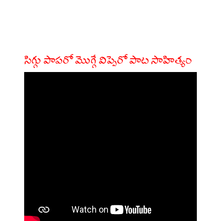
సిగ్గు పాపరో మొగ్గే విప్పెరో పాట సాహిత్యం