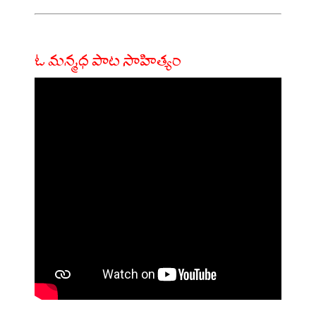
ఓ మన్మధ పాట సాహిత్యం