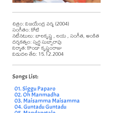
చిత్రం: విజయేంద్ర వర్మ (2004)

సంగీతం: కోటి

నటీనటులు: బాలకృష్ణ , లయ , సంగీత, అంకిత

దర్శకత్వం: స్వర్ణ సుబ్బారావు

నిర్మాత: కొండా కృష్ణంరాజు

విడుదల తేది: 15.12.2004
01. Siggu Paparo
02. Oh Manmadha
03. Maisamma Maisamma
04. Guntadu Guntadu
05. Mandapetalo