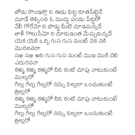
జోడు కొండల్లొ ని ఈడు పిట్ట కూతపేట్టెనే

మూడే తెప్పించి ఓ ముద్దు పండు పేట్టరో

వేలీ గోరేమో ని బొడ్డు మీటి చూడమన్నదే

తాళీ గొలుసేమో ని దూకుడంత మేచ్చుకున్నదే

యెక యెకి ఒచ్చి గుస గుస మంటే చెక చకి 
మొదలవదా

సఖి సఖి అని గుస గుస మంటే ముఖ ముకి చెలి 
ఎదురవనా

కళ్ళు కళ్ళు కళ్ళురో దీని కంటి చూపు నాటుకుంటే 
ముల్లురో

గిల్లు గిల్లు గిల్లురో నన్ను విల్లులా ఒంచుతుంటే 
త్రిల్లురో

కళ్ళు కళ్ళు కళ్ళురో దీని కంటి చూపు నాటుకుంటే 
ముల్లురో

గిల్లు గిల్లు గిల్లురో నన్ను విల్లులా ఒంచుతుంటే 
త్రిల్లురో
