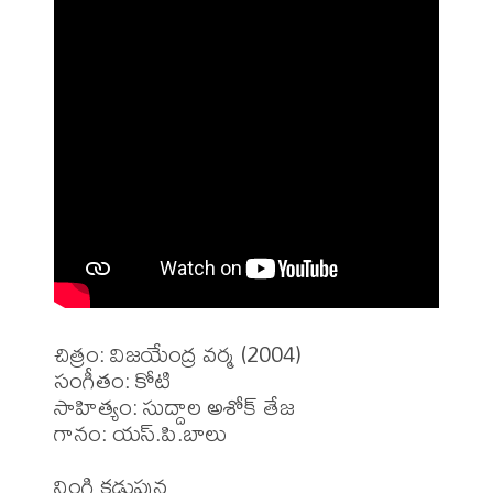
చిత్రం: విజయేంద్ర వర్మ (2004)

సంగీతం: కోటి

సాహిత్యం: సుద్దాల అశోక్ తేజ 

గానం: యస్.పి.బాలు 

నింగి కడుపున
