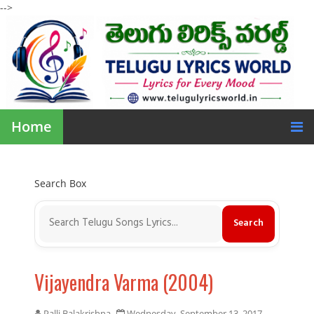
-->
Home
Search Box
Vijayendra Varma (2004)
Palli Balakrishna
Wednesday, September 13, 2017