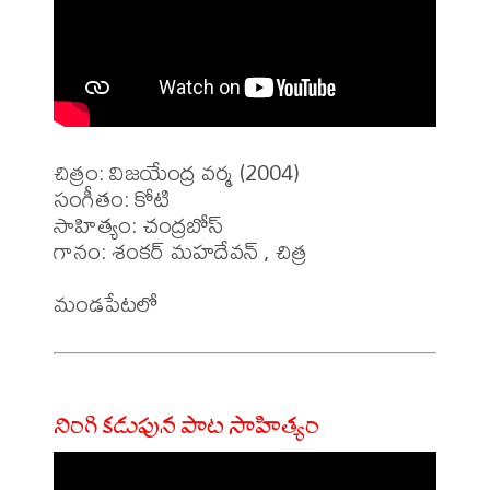
చిత్రం: విజయేంద్ర వర్మ (2004)

సంగీతం: కోటి

సాహిత్యం: చంద్రబోస్ 

గానం: శంకర్ మహదేవన్ , చిత్ర 

నింగి కడుపున పాట సాహిత్యం