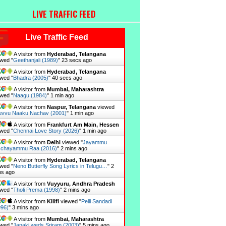
LIVE TRAFFIC FEED
Live Traffic Feed
A visitor from
Hyderabad, Telangana
wed "
Geethanjali (1989)
"
24 secs ago
A visitor from
Hyderabad, Telangana
wed "
Bhadra (2005)
"
41 secs ago
A visitor from
Mumbai, Maharashtra
wed "
Naagu (1984)
"
1 min ago
A visitor from
Naspur, Telangana
viewed
vvu Naaku Nachav (2001)
"
1 min ago
A visitor from
Frankfurt Am Main, Hessen
wed "
Chennai Love Story (2026)
"
1 min ago
A visitor from
Delhi
viewed "
Jayammu
schayammu Raa (2016)
"
2 mins ago
A visitor from
Hyderabad, Telangana
wed "
Neno Butterfly Song Lyrics in Telugu…
"
2
ns ago
A visitor from
Vuyyuru, Andhra Pradesh
wed "
Tholi Prema (1998)
"
2 mins ago
A visitor from
Kilifi
viewed "
Pelli Sandadi
996)
"
3 mins ago
A visitor from
Mumbai, Maharashtra
wed "
Janaki weds Sriram (2003)
"
5 mins ago