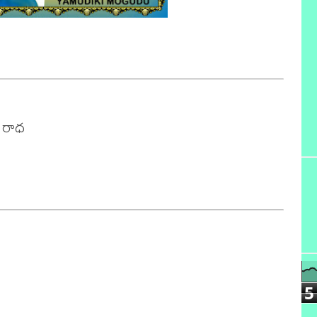
రాధ

5