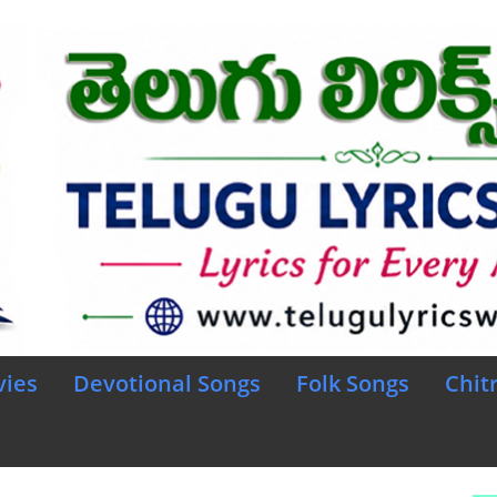
vies
Devotional Songs
Folk Songs
Chit