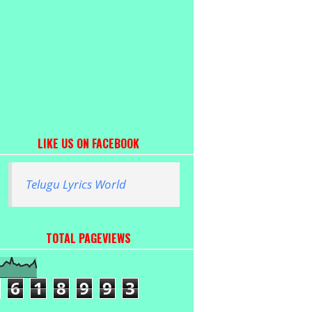
LIKE US ON FACEBOOK
Telugu Lyrics World
TOTAL PAGEVIEWS
6
1
8
9
9
3