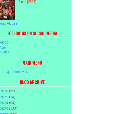
Peddi (2026)
port Abuse
FOLLOW US ON SOCIAL MEDIA
cebook
tter
uTube
MAIN MENU
est Updated Movies
BLOG ARCHIVE
2026
(190)
2025
(14)
2024
(54)
2023
(188)