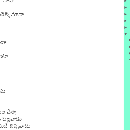
ు మావా

►
►
ెక్కె మావా

►
►
►
▼
ంటా

ంటా

ను

ల వేస్తా

పిల్లవాడు

డే చిన్నవాడు
