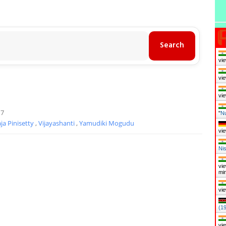
vie
vie
vie
17
"
Nu
ja Pinisetty
,
Vijayashanti
,
Yamudiki Mogudu
vie
Ni
vie
mi
vie
(1
vie