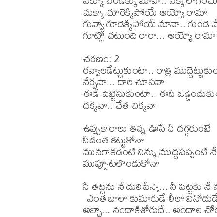
ఎక్కూ బండెక్కు మావా.. ఎక్కి లాగించ
చుక్కా చూరెక్కిపోయే అయ్యో రామా

గువ్వా గూడెక్కిపోయే మావా.. గుండె వేడ
గూట్లో చటుంది రారా... అయ్యో రామా

చరణం: 2 

రవ్వాలడేట్టుకుంటా.. రాత్రి ముద్దెట్టుకు
నేర్పవా... దారి చూపవా

ఈడే పెట్టెసుకుంటా.. ఈదీ ఒడ్డందుకు
దక్కవా.. చేత చిక్కవా

ఉప్పుకారాలు తిన్న ఊసే నీ దగ్గరుంటే

నీదంత కట్టుకోనా

మునగాకడంటి నిన్ను ముద్దపప్పంటి నే
ముప్పూటలొండుకోనా 

నీ తట్టను నే దులిపేస్తా... నీ పిట్టకు నే వ
 ఎంత బాలా కుమారుడే లీలా వినోదుడే 
అబ్బా... నందాకిశోరుదే.. అందాల చోరు