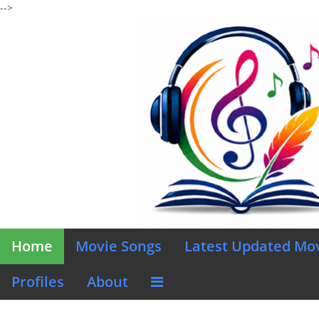
-->
Home
Movie Songs
Latest Updated Mo
Profiles
About