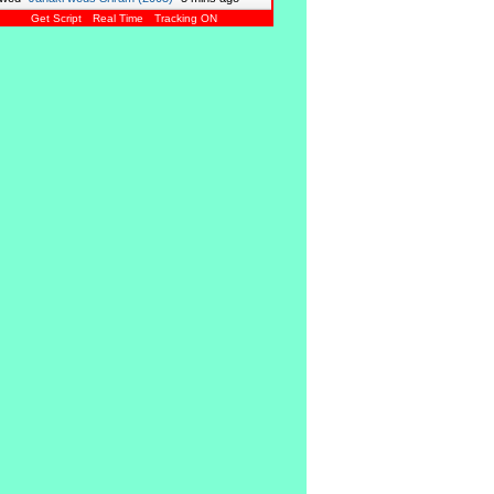
Get Script
Real Time
Tracking ON