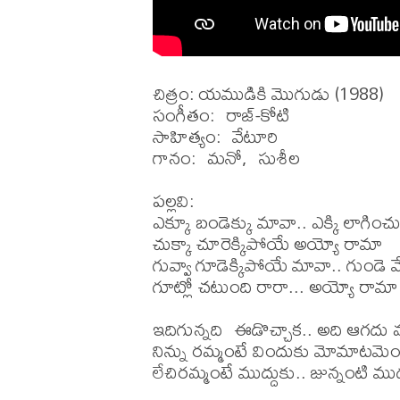
చిత్రం: యముడికి మొగుడు (1988)

సంగీతం:  రాజ్-కోటి

సాహిత్యం:  వేటూరి

గానం:  మనో,  సుశీల

పల్లవి:

ఎక్కూ బండెక్కు మావా.. ఎక్కి లాగించ
చుక్కా చూరెక్కిపోయే అయ్యో రామా

గువ్వా గూడెక్కిపోయే మావా.. గుండె వేడ
గూట్లో చటుంది రారా... అయ్యో రామా

ఇదిగున్నది  ఈడొచ్చాక.. అది ఆగదు మ
నిన్ను రమ్మంటే విందుకు మోమాటమె
లేచిరమ్మంటే ముద్దుకు.. జున్నంటి ము