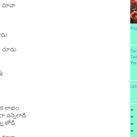
ు మావా

Re
ూడు

ో చూడు

Fa
Twi
Yo
ు

Lat
ిక లాభం

►
 వన్నెలాడి

►
ు జోడి

►
►