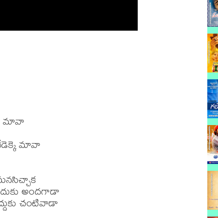
ు మావా

ెక్కె మావా

నసిచ్చాక

ందుకు అందగాడా

ద్దుకు చంటివాడా
