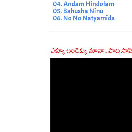
04. Andam Hindolam
05. Bahusha Ninu
06. No No Natyamida
ఎక్కూ బండెక్కు మావా.. పాట సాహ