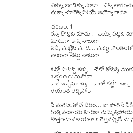
ఎక్కూ బండెక్కు మావా.. ఎక్కి లాగించ
చుక్కా చూరెక్కిపోయే అయ్యో రామా 

చరణం: 1

కన్నే కొట్టెసి చూడు..  చెయ్యే పట్టెసి చ
ఘాటుగా కాస్త నాటుగా

నన్నే చుట్టేసి చూడు.. చుట్టు కొలతెంత
చాటుగా చెట్టు చాటుగా

ఓర్లో పాపిష్టి కళ్ళు... చేలో కోపిష్టి ముళ్ళ
ఒళ్లంత గుచ్చుకోవా

నాకే ఇచ్చేసి ఒళ్ళు... నాలో కట్టేసి ఇల్లు

రేయంత రెచ్చిపోకా

నీ మగసిరితోటే బేరం... నా సొగసే నీక
గుత్తి వంకాయ కూరలా గుమ్మెత్తిపోయెరా
కొత్తరాటావకాయలా చిరెత్తినప్పుడే నువ్వ