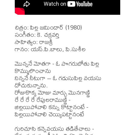
చిత్రం: పిల్ల జమిందార్ (1980)

సంగీతం: కె. చక్రవర్తి 

సాహిత్యం: రాజశ్రీ 

గానం: యస్.పి.బాలు, పి.సుశీల

మొన్ననే మోతగా - ఓ పొగరుబోతు పిల్ల 
కొమ్ములొంచాను

నిన్ననే నీటుగా – ఓ గడుసుపిల్ల వయసు 
దోచుకున్నాను.

రోజుకొక్క మోజు మార్చు మొనగాణ్ణి

రే రే రే రే రేపులరాముణ్ణి -

జిల్లయిపోవాలి కన్ను కొట్టానంటే -

పిల్లయిపోవాలి చెయ్యిపట్టానంటే

గురిచూసి కన్నెవయసు తడితేచాలు -
