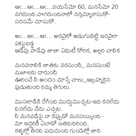
ఆఁ...ఆఁ...ఆఁ...వయసేమో 60, మనసేమో 20

వగరుంది పొగరుందినాలో నర్సమ్మాకాసుకో-
సరసమే చూసుకో.

అఁ...ఆఁ...ఆఁ... అరవైలో అడుగుబెట్టి ఇరవైలా 
పట్టుబడ్డ

ఆడేవు పాడేవు తాతా ఏమిటీ కోరిక, అల్లరి చాలిక

మనవరాలికి తాతకు వరసుందీ_ మనసుంటే 
మజాలకు దారుందీ

ఊరించే నీ అందం చూస్తే చాలు_ఆబ్రహ్మకైన 
పుడుతుంది రిమ్మ తెగులు.

ముసలాడికి రేగింది ముద్దుముచ్చట-ఇది కనలేదు 
వినలేదు నేను ఎచ్చట.

నీ మనవడిపై నా కెప్పుడో మనసయ్యింది -

మా ఇద్దరికీ ఏనాడో జతకుదిరింది.

కళ్ళల్లో తీరని పదునుంది గుండెల్లో తాని 