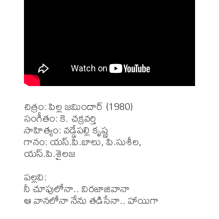
చిత్రం: పిల్ల జమిందార్ (1980)

సంగీతం: కె. చక్రవర్తి 

సాహిత్యం: వడ్డేపల్లి కృష్ణ

గానం: యస్.పి.బాలు, పి.సుశీల, 
యస్.పి.శైలజ 

పల్లవి:

నీ చూపులోనా.. విరజాజివానా

ఆ వానలోనా నేను తడిసేనా.. హాయిగా
