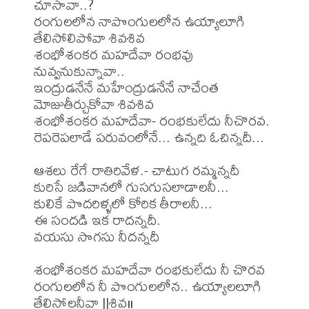
చూసావా..?

రంగులలోన నాపొంగులలోన ఉయ్యాలూగి 
తేలిసోలిపోవా శివశివ

శంభోశంకర మహదేవా రంభవు 
నువ్వనుకున్నావా..

ఇంద్రుడనేనే మహేంద్రుడనేనే నాచేంత 
మోజుతీర్చుకోవా శివశివ

శంభోశంకర మహదేవా- రంభకులేదు నీచొరవ.

రెపరెపలాడే పరువంలోనే... ఉన్నది ఓచిన్నదీ...

ఆశలు రేగే రాతిరివేళ.- చాటుగ రమ్మన్నదీ

కురిసే జడివానలో గుసగుసలాడాలనీ...

కులికే పొదరిళ్ళలో కోరిక తీరాలనీ...

ఈ సందడి ఇక రాదన్నదీ.

వయసు సొగసు నీదన్నదీ

శంభోశంకర మహదేవా రంభకులేదు నీ చొరవ

రంగులలోన నీ పొంగులలోన.. ఉయ్యాలలూగి 
తేలిసోలనీవా ||శివ॥
