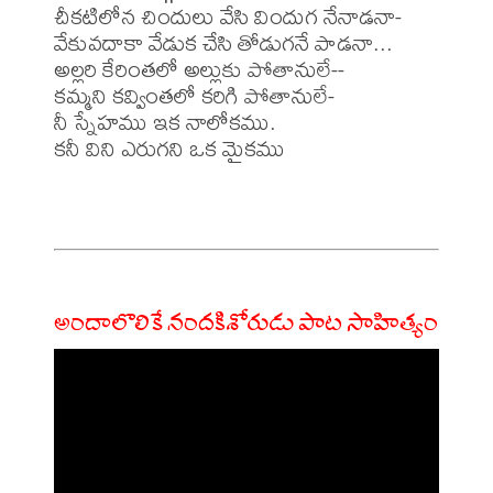
చీకటిలోన చిందులు వేసి విందుగ నేనాడనా-

వేకువదాకా వేడుక చేసి తోడుగనే పాడనా...

అల్లరి కేరింతలో అల్లుకు పోతానులే--

కమ్మని కవ్వింతలో కరిగి పోతానులే-

నీ స్నేహము ఇక నాలోకము.

కనీ విని ఎరుగని ఒక మైకము

అందాలొలికే నందకిశోరుడు పాట సాహిత్యం