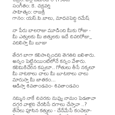
సంగీతం: కె. చక్రవర్తి 

సాహిత్యం: రాజశ్రీ 

గానం: యస్.పి.బాలు, మాధవపెద్ది రమేష్

నా పేరు బాలరాజు మూడింది మీకు రోజు -

మీ ఎత్తులకు మీ జిత్తులకు ఇదే చివరిరోజు_

వదిలిస్తా మీ బూజు

తేరగ బాగా కలిసొచ్చిందని తెగతిని బలిశారు.

అన్నం పెట్టినయింటిలోనే కన్నం వేశారు.

కలిమికిచేరిన కప్పలూ.. గోతులు తీసే నక్కలూ

మీ నాటకాలు చాలు మీ బూటకాలు చాలు

మారుస్తా మీ జాతకం...

ఆడిస్తా శివతాండవం- శివతాండవం

నమ్మిన నాకే చివరకు నువ్వు నామం పెడతావా

దగ్గర వాళ్లని చేరదీసే దగాలు చేస్తావా ..?

తేనెలు పూసిన కత్తులు - చేనేమేసే కంచెలూ-
