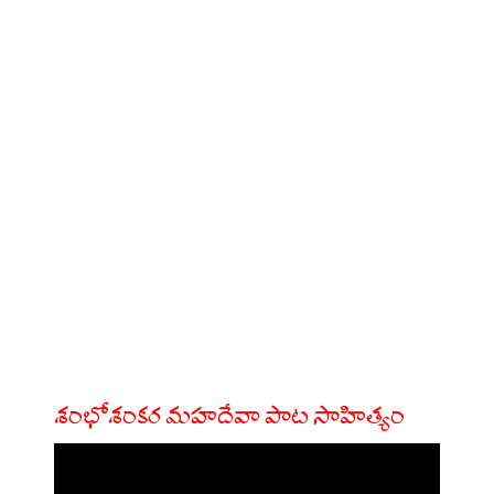
శంభోశంకర మహదేవా పాట సాహిత్యం