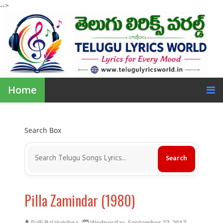
-->
Home
Search Box
Pilla Zamindar (1980)
Palli Balakrishna
Wednesday, September 27, 2017