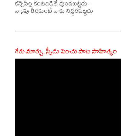
కన్నెపిల్ల కంటబడితే వుండబట్టదు -

నాకైపు తీరకుంటే నాకు నిద్దరపట్టదు 

గేరు మార్చు, స్పీడు పెంచు పాట సాహిత్యం