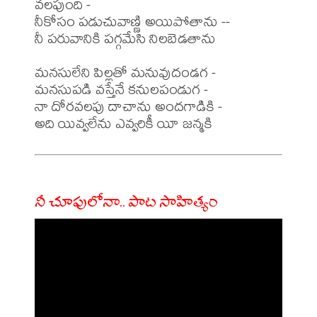
వలపుంది -

నీకోసం పడుచువాణ్ణి అయిపోతాను --

నీ పరువానికి పగ్గమేసి నిలబెడతాను

మనసులేని పిల్లతో మనువుదండగ -

మనసుపడి వస్తేనే కనులపండుగ -

నా దోరవలపు దాచాను అందగాడికి -

నీ చూపులోనా.. పాట సాహిత్యం