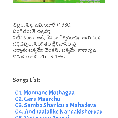
చిత్రం: పిల్ల జమిందార్ (1980)

సంగీతం: కె.చక్రవర్తి 

నటీనటులు: అక్కినేని నాగేశ్వరరావు, జయసుధ

దర్శకత్వం: సింగీతం శ్రీనివాసరావు

నిర్మాత: అక్కినేని వెంకట్, అక్కినేని నాగార్జున

విడుదల తేది: 26.09.1980
01. Monnane Mothagaa
02. Geru Maarchu
03. Sambo Shankara Mahadeva
04. Andhaalolike Nandakishorudu
05. Vayasemo Aravai