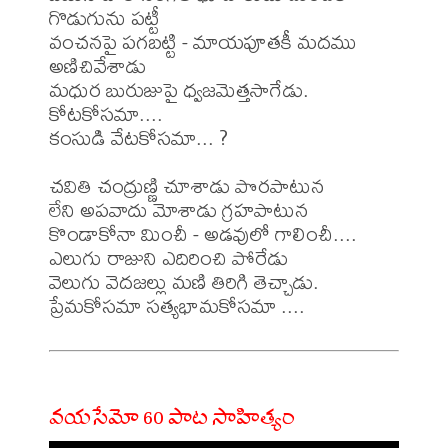
గొడుగును పట్టీ

వంచనపై పగబట్టి - మాయపూతకీ మదము 
అణిచివేశాడు

మధుర బురుజుపై ధ్వజమెత్తసాగేడు. 
కోటకోసమా....

కంసుడి వేటకోసమా... ?

చవితి చంద్రుణ్ణి చూశాడు పొరపాటున

లేని అపవాదు మోశాడు గ్రహపాటున

కొండాకోనా మించీ - అడవులో గాలించీ....

ఎలుగు రాజుని ఎదిరించి పోరేడు

వెలుగు వెదజల్లు మణి తిరిగి తెచ్చాడు.

వయసేమో 60 పాట సాహిత్యం