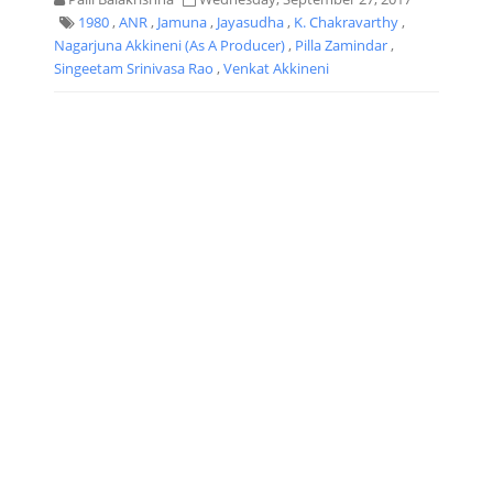
1980
,
ANR
,
Jamuna
,
Jayasudha
,
K. Chakravarthy
,
Nagarjuna Akkineni (As A Producer)
,
Pilla Zamindar
,
Singeetam Srinivasa Rao
,
Venkat Akkineni