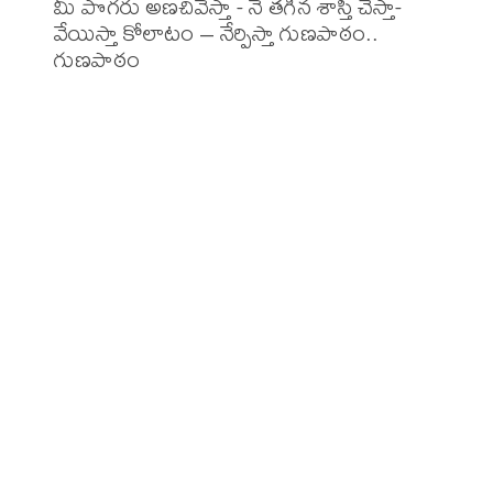
మీ పొగరు అణచివేస్తా - నే తగిన శాస్తి చేస్తా-

వేయిస్తా కోలాటం – నేర్పిస్తా గుణపాఠం.. 
గుణపాఠం
