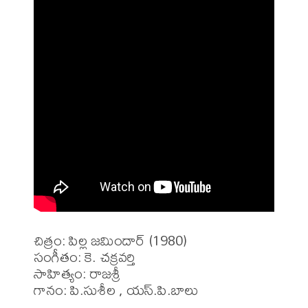
చిత్రం: పిల్ల జమిందార్ (1980)

సంగీతం: కె. చక్రవర్తి 

సాహిత్యం: రాజశ్రీ 

గానం: పి.సుశీల , యస్.పి.బాలు
