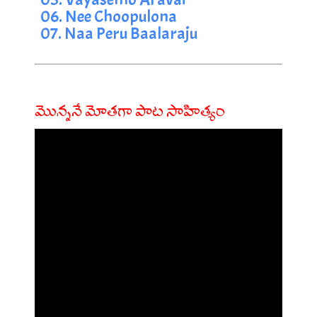
06. Nee Choopulona
07. Naa Peru Baalaraju
మొన్ననే మోతగా పాట సాహిత్యం