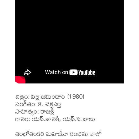
చిత్రం: పిల్ల జమిందార్ (1980)

సంగీతం: కె. చక్రవర్తి 

సాహిత్యం: రాజశ్రీ 

గానం: యస్.జానకి, యస్.పి.బాలు

శంభోశంకర మహదేవా రంభను నాలో 