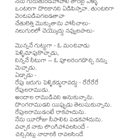
నేను గురుతుండీపోవాలి తొంబై ఏళ్ళు

ఒంటరిగా దొరికానని ఏడిపిస్తావా. తుంటరిగా 
వెంటపడిపగబడతావా

చేతులెత్తి మొక్కుతాను పోనీచాలు-

నలుగురిలో చెయ్యొద్దు నవ్వులపాలు-

మొన్ననే గుట్టుగా - ఓ మంచివాడు 
పెళ్ళిచూపుకొచ్చాడు,

నిన్ననే నీటుగా – ఓ పూలరంగడొచ్చి నన్ను 
మెచ్చాడు.

ఏడ్చాడు -

రేపు జరుగు పెళ్ళికడ్డురావద్దు - రేరేరేరే 
రేపులరాముడు.

అందాల రాముడివని అనుకున్నాను.

దొంగరాముడని యిప్పుడు తెలుసుకున్నాను.

రేపులరాముడంటే రాకపొదును.

నేను యీరోజు నీపాలిట పడకపోదును.

వచ్చాక నాకు లొంగిపోవలసిందే -

చచ్చినట్లు నాదారికి రావలసిందే
