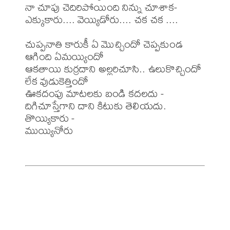
నా చూపు చెదిరిపోయింది నిన్ను చూశాక-

ఎక్కుకారు.... వెయ్యిడోరు.... చక చక ....

చుప్పనాతి కారుకీ ఏ మొచ్చిందో చెప్పకుండ 
ఆగింది ఏమయ్యిందో

ఆకతాయి కుర్రదాని అల్లరిచూసి.. ఉలుకొచ్చిందో 
లేక వుడుకెత్తిందో

ఊకదంపు మాటలకు బండి కదలదు -

దిగిచూస్తేగాని దాని కిటుకు తెలియదు.

తొయ్యికారు -

ముయ్యినోరు
