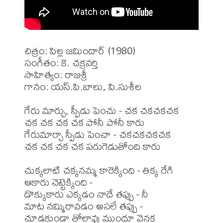
చిత్రం: పిల్ల జమిందార్ (1980)

సంగీతం: కె. చక్రవర్తి 

సాహిత్యం: రాజశ్రీ 

గానం: యస్.పి.బాలు, పి.సుశీల

గేరు మార్చు, స్పీడు పెంచు - చక చకచకచక

చక చక చక చక పోనీ పోనీ కారు

గేరుమార్చా స్పీడు పెంచా - చకచకచకచక

చక చక చక చక పరుగెడుతోంది కారు

చుక్కలాటి చక్కనమ్మ కారెక్కింది - తిక్క రేగి

ఆకారు చెట్టెక్కింది -

డొక్కుకారు ఎక్కడం నాదే తప్పు - నీ

మాట నమ్మిరావడం అసలే తప్పు -

చూడకుండా తోలావు ముందూ వెనక
