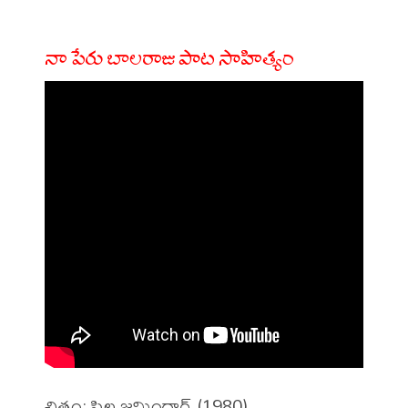
నా పేరు బాలరాజు పాట సాహిత్యం
చిత్రం: పిల్ల జమిందార్ (1980)
