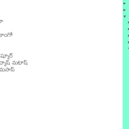
►
►
▼
ూ

ాంగో

ష్యూర్

ద్యాష్ మటాష్

 మసాస్
