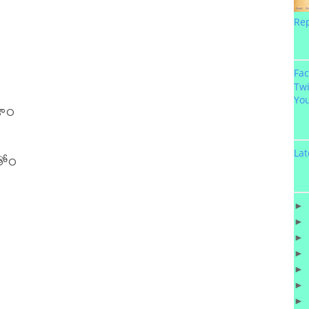
Re
Fa
Twi
Yo
ాం

Lat
ోం

►
►
►
►
►
►
►