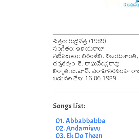
చిత్రం: రుద్రనేత్ర (1989)

సంగీతం: ఇళయరాజా

నటీనటులు: చిరంజీవి, విజయశాంతి, 
దర్శకత్వం: కె. రాఘవేంద్రరావు

నిర్మాత: బి.హెచ్. వరాహనరసింహ రాజ
విడుదల తేది: 16.06.1989
01. Abbabbabba
02. Andamivvu
03. Ek Do Theen