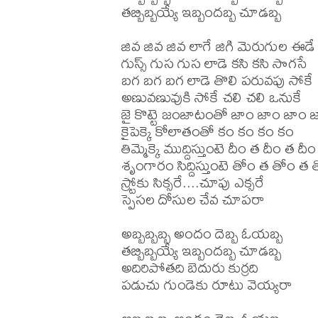
తబ్బిబ్బయ్యే ఇబ్బందబ్బ చూడబ్బ

జివ జివ జివ లాగే జిగి మెరుగుల ఈడే

గుస్స్ గుస గుస లాడె కసి కసి సొగసే

బగ బగ బగ లాడె తొలి పరువపు సోకే

అణువణువుకి సోకే చలి చలి ఒనుకే

జై కొట్టె జంజాటంతో జాం జాం జాం జ
కైపెక్కె కోలాతంతో కం కం కం కం

తిమ్మెక్కె ముద్దిస్తుంటె దీం త దీం త దీం

శృంగారం సిద్దిస్తుంటె తోం త తోం త త
స్ర్టోకు సిక్సరే....చూపు ఎక్సరే

స్పెసల దోసుల చేవ చూపరా

అబ్బబ్బబ్బ అందం దెబ్బ ఓయబ్బ

తబ్బిబ్బయ్యే ఇబ్బందబ్బ చూడబ్బ

అదిరిపోతది బెదురు కుర్రది

పడుచు గుండెకు రూటు వెయ్యరా
