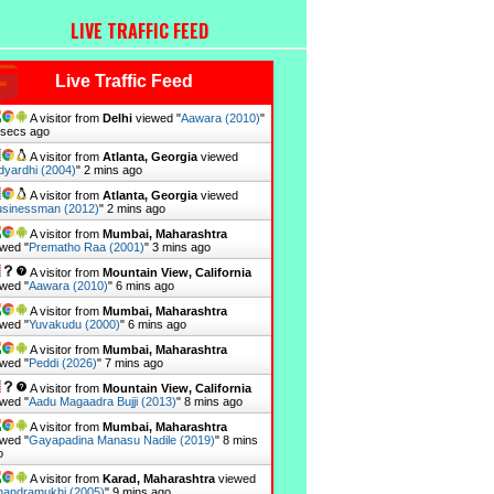
LIVE TRAFFIC FEED
Live Traffic Feed
A visitor from
Delhi
viewed "
Aawara (2010)
"
 secs ago
A visitor from
Atlanta, Georgia
viewed
dyardhi (2004)
"
2 mins ago
A visitor from
Atlanta, Georgia
viewed
sinessman (2012)
"
2 mins ago
A visitor from
Mumbai, Maharashtra
wed "
Prematho Raa (2001)
"
3 mins ago
A visitor from
Mountain View, California
wed "
Aawara (2010)
"
6 mins ago
A visitor from
Mumbai, Maharashtra
wed "
Yuvakudu (2000)
"
6 mins ago
A visitor from
Mumbai, Maharashtra
wed "
Peddi (2026)
"
7 mins ago
A visitor from
Mountain View, California
wed "
Aadu Magaadra Bujji (2013)
"
8 mins ago
A visitor from
Mumbai, Maharashtra
wed "
Gayapadina Manasu Nadile (2019)
"
8 mins
o
A visitor from
Karad, Maharashtra
viewed
andramukhi (2005)
"
9 mins ago