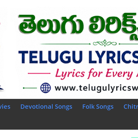
vies
Devotional Songs
Folk Songs
Chit