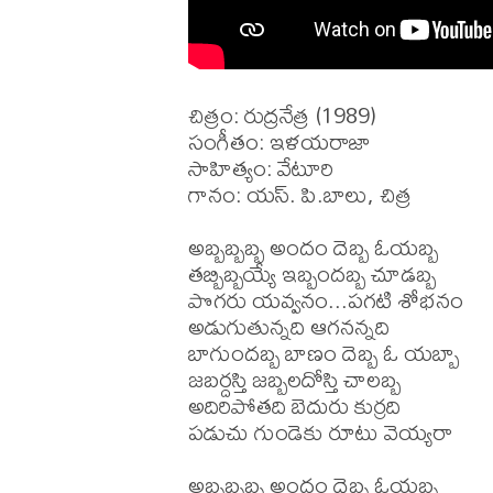
చిత్రం: రుద్రనేత్ర (1989)

సంగీతం: ఇళయరాజా

సాహిత్యం: వేటూరి

గానం: యస్. పి.బాలు, చిత్ర

అబ్బబ్బబ్బ అందం దెబ్బ ఓయబ్బ

తబ్బిబ్బయ్యే ఇబ్బందబ్బ చూడబ్బ

పొగరు యవ్వనం...పగటి శోభనం

అడుగుతున్నది ఆగనన్నది

బాగుందబ్బ బాణం దెబ్బ ఓ యబ్బా

జబర్దస్తి జబ్బలదోస్తి చాలబ్బ

అదిరిపోతది బెదురు కుర్రది

పడుచు గుండెకు రూటు వెయ్యరా

అబ్బబ్బబ్బ అందం దెబ్బ ఓయబ్బ
