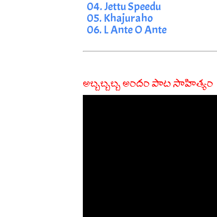
04. Jettu Speedu
05. Khajuraho
06. L Ante O Ante
అబ్బబ్బబ్బ అందం పాట సాహిత్యం