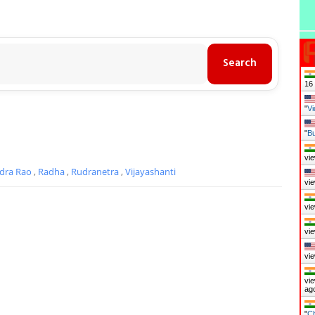
17
"
Vi
"
Bu
vie
ndra Rao
,
Radha
,
Rudranetra
,
Vijayashanti
vie
vie
vie
vie
vie
ag
"
Ch