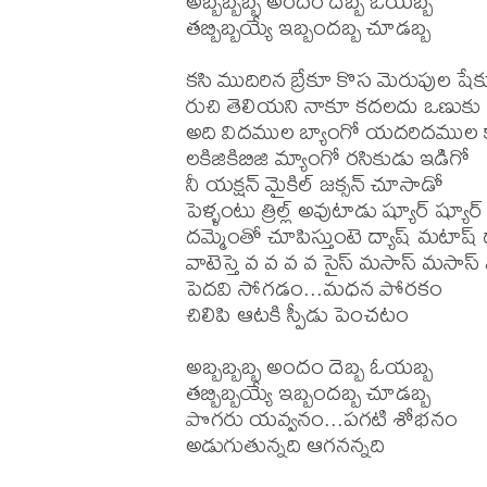
అబ్బబ్బబ్బ అందం దెబ్బ ఓయబ్బ

తబ్బిబ్బయ్యే ఇబ్బందబ్బ చూడబ్బ

కసి ముదిరిన బ్రేకూ కొస మెరుపుల షేక
రుచి తెలియని నాకూ కదలదు ఒణుకు

అది విదముల బ్యాంగో యదరిదముల క
లకిజికిబిజి మ్యాంగో రసికుడు ఇడిగో

నీ యక్షన్ మైకిల్ జక్సన్ చూసాడో

పెళ్ళంటు త్రిల్ల్ అవుటాడు ష్యూర్ ష్యూర్ 
దమ్మెంతో చూపిస్తుంటె ద్యాష్ మటాష్ 
వాటెస్తె వ వ వ వ సైస్ మసాస్ మసాస్
పెదవి సోగడం...మధన పోరకం

చిలిపి ఆటకి స్పీడు పెంచటం

అబ్బబ్బబ్బ అందం దెబ్బ ఓయబ్బ

తబ్బిబ్బయ్యే ఇబ్బందబ్బ చూడబ్బ

పొగరు యవ్వనం...పగటి శోభనం

అడుగుతున్నది ఆగనన్నది
