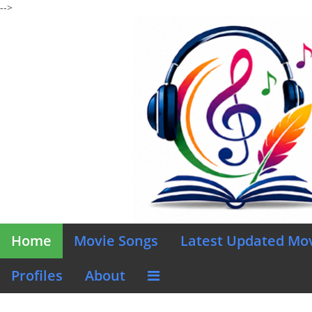
-->
Home
Movie Songs
Latest Updated Mo
Profiles
About