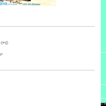
రాధ

ు
