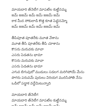
మాయదారి తేనెటీగ మాపటేల కుట్టేనమ్మ
జమ్ జజమ్ జమ్ జమ్ జజమ్ జమ్
కాక మీద సోకులాడి కొత్త కూత పెట్టెనమ్మో
జమ్ జజమ్ జమ్ జమ్ జజమ్ జమ్
తీపిపూత పూతరేకు మూత వేశాను
మూత తీసి పూతరేకు తీపి చూశాను
కొసరు మరువకు మావా
ఎసరు పెడతను భామా
కొసరు మరువకు మావా
ఎసరు పెడతను భామా
ఎగువ బిగువులో ముడులు సడలగ మరిగిపోయే మేను
పొగరు పరువమే పురులు విరియగ మురిసిపోతి నేను
ఒడిలో పడ్డాక వద్దేమిటున్నాది
మాయదారి తేనెటీగ
మాయదారి తేనెటీగ మాపటేల కుట్టేనమ్మ
జమ్ జజమ్ జమ్ జమ్ జజమ్ జమ్