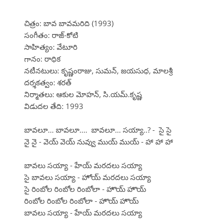
చిత్రం: బావ బావమరిది (1993)
సంగీతం: రాజ్-కోటి
సాహిత్యం: వేటూరి
గానం: రాధిక
నటీనటులు: కృష్ణంరాజు, సుమన్, జయసుధ, మాలశ్రీ
దర్శకత్వం: శరత్
నిర్మాతలు: ఆకుల మోహన్, సి.యమ్.కృష్ణ
విడుదల తేది: 1993
బావలూ... బావలూ.... బావలూ... సయ్యా..? - సై సై
నై నై - వెయ్ వెయ్ నువ్వు ముయ్ ముయ్ - హా హా హా
బావలు సయ్యా - హేయ్ మరదలు సయ్యా
సై బావలు సయ్యా - హోయ్ మరదలు సయ్యా
సై రింబోల రింబోల రింబోలా - హొయ్ హొయ్
రింబోల రింబోల రింబోలా - హొయ్ హొయ్
బావలు సయ్యా - హేయ్ మరదలు సయ్యా