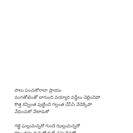
పాలు పంచుకోరాదా ప్రాయం
వంగతోటెంతో బాగుంది వయ్యారి వడ్డీలు చెల్లించిపో
కొత్త కవ్వింత పుట్టించి గల్లంత చేసేసి వేడెక్కిపో
వేధించుకో వేటాడుకో
గజ్జె ఘల్లుమన్నదో గుండె ఝల్లుమన్నదో
కట్టు తప్పుతున్నదో గుట్టే చప్పుడైనదో