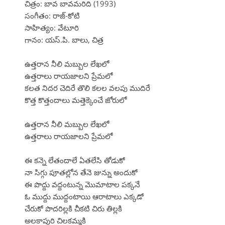
చిత్రం: బావ బావమరిది (1993)
సంగీతం: రాజ్-కోటి
సాహిత్యం: వేటూరి
గానం: యస్.పి. బాలు, చిత్ర
ఉత్తరాన నీలి మబ్బుల లేఖలో
ఉత్తరాలు రాయజాలని ప్రేమలో
కలత నిదర చెదిరే తొలి కలల వలపు ముదిరే
కొత్త కొత్తందాలు మత్తెక్కెంచే జోరులో
ఉత్తరాన నీలి మబ్బుల లేఖలో
ఉత్తరాలు రాయజాలని ప్రేమలో
ఈ కన్నె లేతందాలే ఏతలేసి తోడుకో
నా సిగ్గు పూతల్లోన తేనె జున్ను అందుకో
ఈ పొద్దు వద్దంటున్న మొమాటాల పక్కనే
ఓ ముద్దు ముద్దంటాయి ఆరాటాలు ఎక్కడో
చేరుకో పొదరిల్లకి చీకటి చిరు తిల్లకి
అలకాపురి చిలకమ్మకి