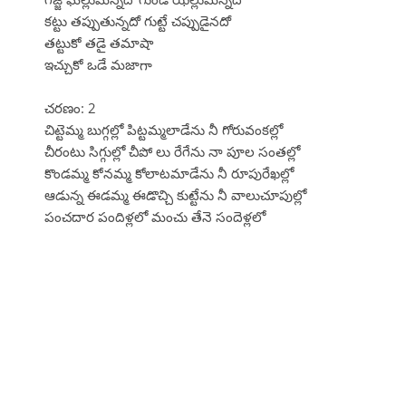
కట్టు తప్పుతున్నదో గుట్టే చప్పుడైనదో
తట్టుకో తడై తమాషా
ఇచ్చుకో ఒడే మజాగా
చరణం: 2
చిట్టెమ్మ బుగ్గల్లో పిట్టమ్మలాడేను నీ గోరువంకల్లో
చీరంటు సిగ్గుల్లో చీపో లు రేగేను నా పూల సంతల్లో
కొండమ్మ కోనమ్మ కోలాటమాడేను నీ రూపురేఖల్లో
ఆడున్న ఈడమ్మ ఈడొచ్చి కుట్టేను నీ వాలుచూపుల్లో
పంచదార పందిళ్లలో మంచు తేనె సందెళ్లలో