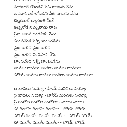
మాటలకే లోబడని పేట జాణను నేను
ఆ మాటలకే లోబడని పేట జాణను నేను
చిల్లరుంటే అల్లరంత మీకే
ఇచ్చినోడే నచ్చుతాడు నాకు
పైట జారిన రంగసాని నేను
హంసమేడ సెక్స్ బాంబునేను
పైట జారిన పైట జారిన
పైట జారిన రంగసాని నేను
హంసమేడ సెక్స్ బాంబునేను
బావలు బావలు బావలు బావలు బావలూ
హొయ్ బావలు బావలు బావలు బావలు బావలూ
ఆ బావలు సయ్యా - హేయ్ మరదలు సయ్యా
సై బావలు సయ్యా - హోయ్ మరదలు సయ్యా
సై రింబోల రింబోల రింబోలా - హొయ్ హొయ్
హా రింబోల రింబోల రింబోలా - హొయ్ హొయ్
హొయ్ రింబోల రింబోల రింబోలా - హొయ్ హొయ్
హా రింబోల రింబోల రింబోలా - హొయ్ హొయ్