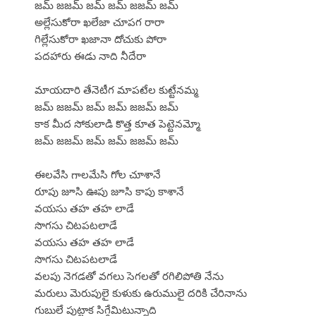
జమ్ జజమ్ జమ్ జమ్ జజమ్ జమ్
అల్లేసుకోరా ఖలేజా చూపగ రారా
గిల్లేసుకోరా ఖజానా దోచుకు పోరా
పదహారు ఈడు నాది నీదేరా
మాయదారి తేనెటీగ మాపటేల కుట్టేనమ్మ
జమ్ జజమ్ జమ్ జమ్ జజమ్ జమ్
కాక మీద సోకులాడి కొత్త కూత పెట్టెనమ్మో
జమ్ జజమ్ జమ్ జమ్ జజమ్ జమ్
ఈలవేసి గాలమేసి గోల చూశానే
రూపు జూసి ఊపు జూసి కాపు కాశానే
వయసు తహ తహ లాడే
సొగసు చిటపటలాడే
వయసు తహ తహ లాడే
సొగసు చిటపటలాడే
వలపు నెగడతో వగలు సెగలతో రగిలిపోతి నేను
మరులు మెరుపులై కుళుకు ఉరుములై దరికి చేరినాను
గుబులే పుట్టాక సిగ్గేమిటున్నాది