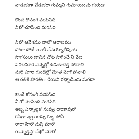
వాడుకుగా వేడుకగా గుమ్మని గుమాయించు గురుడా
కొంటె కోనంగి వయసిది
నీలో చూసింది మగసిరి
నీలో ఆవేశము నాలో ఆరాటము
పోటా పోటీ లూటీ చేసెయ్యాలీపూట
సొగసులు దాచిన చోట సాగించే నీ వేట
వగలమారి వెన్నెల్లో ఉడుకులెత్తి పోవాలి
మల్లె పూల గుండెల్లో మోత మోగిపోవాలి
ఆ రతికే హారతిగా రేయిని రఫ్ఫాడించు మగడా
కొంటె కోనంగి వయసిది
నీలో చూసింది మగసిరి
అబ్బ ఎన్నాల్లకో నువ్వు దొరికావురో
కసిగా ఇల్లు ఒళ్ళు గుల్లై పోనీ
రారా హీరో మస్తి మారో
గుమ్మెత్తిస్తా దేఖో యారో