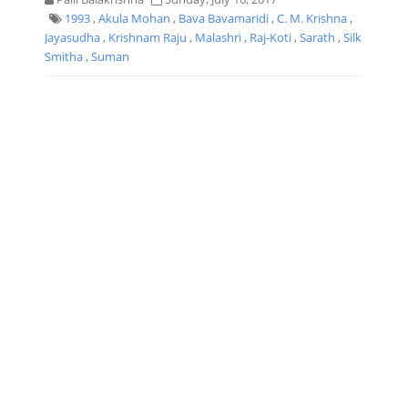
1993
,
Akula Mohan
,
Bava Bavamaridi
,
C. M. Krishna
,
Jayasudha
,
Krishnam Raju
,
Malashri
,
Raj-Koti
,
Sarath
,
Silk
Smitha
,
Suman