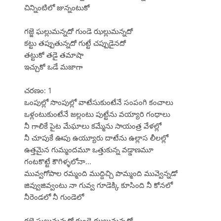
చిన్నింటిలో జున్నంటుకో
గజ్జె ఘల్లుమన్నదో గుండె ఝల్లుమన్నదో
కట్టు తప్పుతున్నదో గుట్టే చప్పుడైనదో
తట్టుకో తడై తమాషా
ఇచ్చుకో ఒడే మజాగా
చరణం: 1
ఒంపుల్లో సొంపుల్లో వాటేసుకుంటేనే సంపంగి కంచాలు
ఒళ్లంటుకుంటేనే జల్లంటు పుట్టేను వయ్యారి గంధాలు
నీ గాలికే పైట మేఘాలు కమ్మేను సాయంత్ర వేళల్లో
నీ చూపుకే ఊపు ఉయ్యూరు దాటేను ఉల్లాస లీలల్లో
ఉత్తమైన గుమ్మందమూ ఒత్తుకున్న వడ్డాణమూ
గంటకొట్టే కౌగిళ్ళలోనా...
మువ్వగోపాల రమ్మంది ముద్దిచ్చి పొమ్మంది మువ్వెన్నడో
జివ్వుజివ్వంటు నా గువ్వ గూడెక్కి కూసింది నీ కోనలో
నీరెండలో నీ గుండెలో
గజ్జె ఘల్లుమన్నదో గుండె ఝల్లుమన్నదో