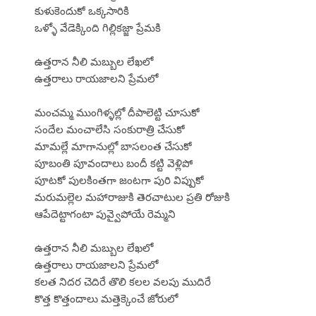
కుళుకెందుకో ఒక్కసారికి
ఒళ్ళో వేడెక్కింది గిల్లికజ్జా ప్రేమకి
ఉత్తరాన నీలి మబ్బుల లేఖలో
ఉత్తరాలు రాయజాలని ప్రేమలో
మంచమ్మ ముంగిళ్ళల్లో దీపాలెట్టి చూసుకో
సందేల మంచాలేసి సంకురాత్రి చేసుకో
మామల్లే మాగానుల్లో బాసలంత చేసుకో
పూబంతి పూవందాలు బందీ కట్టి వెళ్లిపో
పూటకో పులకింతగా జంటగా పురి విప్పుకో
మరుమల్లెల మహారాజుకి తెరచాటుల ప్రతి రోజుకి
ఆపేదెట్టాగంటా పువ్వైపోయే రెమ్మని
ఉత్తరాన నీలి మబ్బుల లేఖలో
ఉత్తరాలు రాయజాలని ప్రేమలో
కలత నిదర చెదిరే తొలి కలల వలపు ముదిరే
కొత్త కొత్తందాలు మత్తెక్కెంచే జోరులో