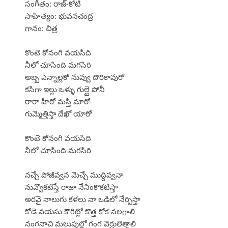
సంగీతం: రాజ్-కోటి
సాహిత్యం: భువనచంద్ర
గానం: చిత్ర
కొంటె కోనంగి వయసిది
నీలో చూసింది మగసిరి
అబ్బ ఎన్నాల్లకో నువ్వు దొరికావురో
కసిగా ఇల్లు ఒళ్ళు గుల్లై పోనీ
రారా హీరో మస్తి మారో
గుమ్మెత్తిస్తా దేఖో యారో
కొంటె కోనంగి వయసిది
నీలో చూసింది మగసిరి
నచ్చే పోజీవ్వన మెచ్చే ముద్దివ్వనా
నువ్వొకటిస్తే రాజా నేనింకొకటిస్తా
అరవై నాలుగు కళలు నా ఒడిలో నేర్పిస్తా
కోడె వయసు కౌగిట్లో కొత్త కోక నలగాలి
నంగనాచి మలుపుల్లో గంగ వెర్రులెత్తాలి