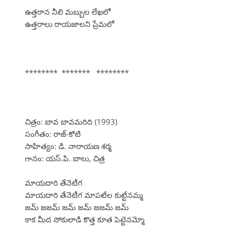
ఉత్తరాన నీలి మబ్బుల లేఖలో
ఉత్తరాలు రాయజాలని ప్రేమలో
******** ******* ********
చిత్రం: బావ బావమరిది (1993)
సంగీతం: రాజ్-కోటి
సాహిత్యం: డి. నారాయణ శర్మ
గానం: యస్.పి. బాలు, చిత్ర
మాయదారి తేనెటీగ
మాయదారి తేనెటీగ మాపటేల కుట్టేనమ్మ
జమ్ జజమ్ జమ్ జమ్ జజమ్ జమ్
కాక మీద సోకులాడి కొత్త కూత పెట్టెనమ్మో