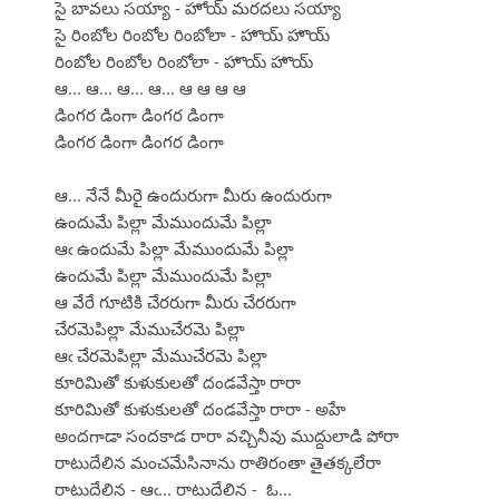
సై బావలు సయ్యా - హోయ్ మరదలు సయ్యా
సై రింబోల రింబోల రింబోలా - హొయ్ హొయ్
రింబోల రింబోల రింబోలా - హొయ్ హొయ్
ఆ... ఆ... ఆ... ఆ... ఆ ఆ ఆ ఆ
డింగర డింగా డింగర డింగా
డింగర డింగా డింగర డింగా
ఆ... నేనే మీరై ఉందురుగా మీరు ఉందురుగా
ఉందుమే పిల్లా మేముందుమే పిల్లా
ఆఁ ఉందుమే పిల్లా మేముందుమే పిల్లా
ఉందుమే పిల్లా మేముందుమే పిల్లా
ఆ వేరే గూటికి చేరరుగా మీరు చేరరుగా
చేరమెపిల్లా మేముచేరమె పిల్లా
ఆఁ చేరమెపిల్లా మేముచేరమె పిల్లా
కూరిమితో కుళుకులతో దండవేస్తా రారా
కూరిమితో కుళుకులతో దండవేస్తా రారా - అహే
అందగాడా సందకాడ రారా వచ్చినీవు ముద్దులాడి పోరా
రాటుదేలిన మంచమేసినాను రాతిరంతా తైతక్కలేరా
రాటుదేలిన - ఆఁ... రాటుదేలిన - ఓ...