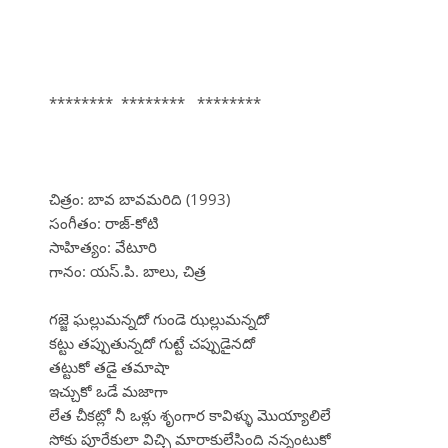
******** ******** ********
చిత్రం: బావ బావమరిది (1993)
సంగీతం: రాజ్-కోటి
సాహిత్యం: వేటూరి
గానం: యస్.పి. బాలు, చిత్ర
గజ్జె ఘల్లుమన్నదో గుండె ఝల్లుమన్నదో
కట్టు తప్పుతున్నదో గుట్టే చప్పుడైనదో
తట్టుకో తడై తమాషా
ఇచ్చుకో ఒడే మజాగా
లేత చీకట్లో నీ ఒళ్లు శృంగార కావిళ్ళు మొయ్యాలిలే
సోకు పూరేకులా విచ్చి మారాకులేసింది నన్నంటుకో