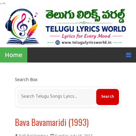
-->
Home
Search Box
Bava Bavamaridi (1993)
Palli Balakrishna
Sunday, July 16, 2017