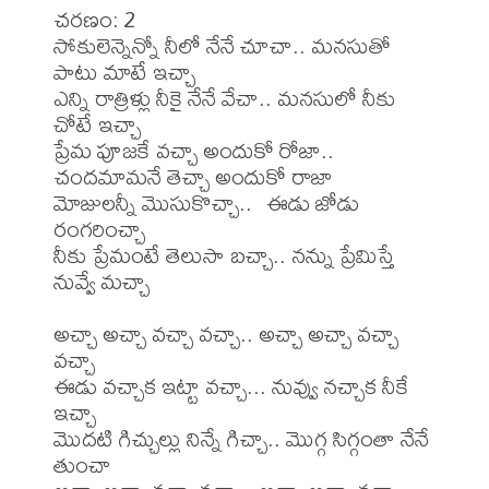
చరణం: 2

సోకులెన్నెన్నో నీలో నేనే చూచా.. మనసుతో 
పాటు మాటే ఇచ్చా

ఎన్ని రాత్రిళ్లు నీకై నేనే వేచా.. మనసులో నీకు 
చోటే ఇచ్చా

ప్రేమ పూజకే వచ్చా అందుకో రోజా.. 
చందమామనే తెచ్చా అందుకో రాజా

మోజులన్నీ మొసుకొచ్చా..  ఈడు జోడు 
రంగరించ్చా

నీకు ప్రేమంటే తెలుసా బచ్చా.. నన్ను ప్రేమిస్తే 
నువ్వే మచ్చా

అచ్చా అచ్చా వచ్చా వచ్చా.. అచ్చా అచ్చా వచ్చా 
వచ్చా

ఈడు వచ్చాక ఇట్టా వచ్చా... నువ్వు నచ్చాక నీకే 
ఇచ్చా 

మొదటి గిచ్చుల్లు నిన్నే గిచ్చా.. మొగ్గ సిగ్గంతా నేనే 
తుంచా
