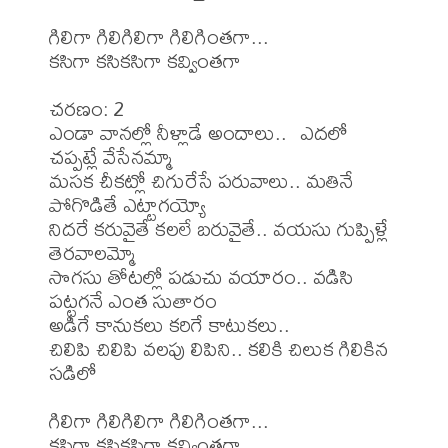
గిలిగా గిలిగిలిగా గిలిగింతగా... 

కసిగా కసికసిగా కవ్వింతగా

చరణం: 2

ఎండా వానల్లో నీళ్లాడే అందాలు..  ఎదలో 
చప్పట్లే వేసేనమ్మా

మసక చీకట్లో చిగురేసే పరువాలు.. మతినే 
పోగొడితే ఎట్టాగయ్యో

నిదరే కరువైతే కలలే బరువైతే.. వయసు గుప్పిళ్లే 
తెరవాలమ్మో

సొగసు తోటల్లో పడుచు వయారం.. వడిసి 
పట్టగనే ఎంత సుతారం

అడిగే కానుకలు కరిగే కాటుకలు..

చిలిపి చిలిపి వలపు లిపిని.. కలికి చిలుక గిలికిన 
సడిలో

గిలిగా గిలిగిలిగా గిలిగింతగా... 

కసిగా కసికసిగా కవ్వింతగా
