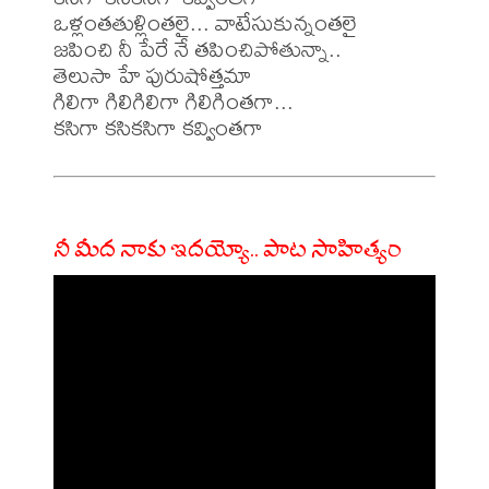
ఒళ్లంతతుళ్లింతలై... వాటేసుకున్నంతలై

జపించి నీ పేరే నే తపించిపోతున్నా..  

తెలుసా హే పురుషోత్తమా

గిలిగా గిలిగిలిగా గిలిగింతగా... 

నీ మీద నాకు ఇదయ్యో.. పాట సాహిత్యం