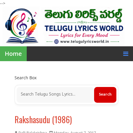
-->
Home
Search Box
Rakshasudu (1986)
Palli Balakrishna
Monday, August 7, 2017