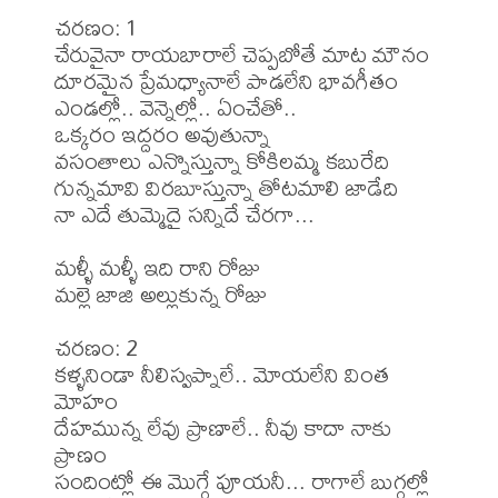
చరణం: 1

చేరువైనా రాయబారాలే చెప్పబోతే మాట మౌనం

దూరమైన ప్రేమధ్యానాలే పాడలేని భావగీతం

ఎండల్లో.. వెన్నెల్లో.. ఏంచేతో..

ఒక్కరం ఇద్దరం అవుతున్నా

వసంతాలు ఎన్నొస్తున్నా కోకిలమ్మ కబురేది

గున్నమావి విరబూస్తున్నా తోటమాలి జాడేది

నా ఎదే తుమ్మెదై సన్నిదే చేరగా...

మళ్ళీ మళ్ళీ ఇది రాని రోజు

మల్లె జాజి అల్లుకున్న రోజు

చరణం: 2

కళ్ళనిండా నీలిస్వప్నాలే.. మోయలేని వింత 
మోహం

దేహమున్న లేవు ప్రాణాలే.. నీవు కాదా నాకు 
ప్రాణం

సందింట్లో ఈ మొగ్గే పూయనీ... రాగాలే బుగ్గల్లో 