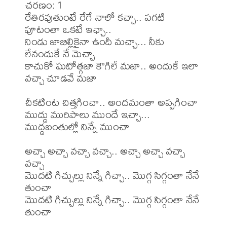
చరణం: 1

రేతిరవుతుంటే రేగే నాలో కచ్చా.. పగటి 
పూటంతా ఒకటే ఇఛ్చా..

నిండు జాబిల్లికైనా ఉందీ మచ్చా... నీకు 
లేనందుకే నే మెచ్చా

కాచుకో ఘటోత్గజా కౌగిలే మజా.. అందుకే ఇలా 
వచ్చా చూడవే మజా

చీకటింట చిత్తగించా.. అందమంతా అప్పగించా

ముద్దు మురిపాలు ముందే ఇచ్చా... 
ముద్దబంతుల్లో నిన్నే ముంచా

అచ్చా అచ్చా వచ్చా వచ్చా.. అచ్చా అచ్చా వచ్చా 
వచ్చా

మొదటి గిచ్చుల్లు నిన్నే గిచ్చా.. మొగ్గ సిగ్గంతా నేనే 
తుంచా

మొదటి గిచ్చుల్లు నిన్నే గిచ్చా.. మొగ్గ సిగ్గంతా నేనే 
తుంచా
