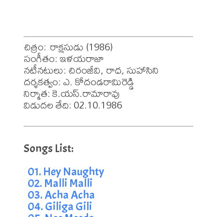
చిత్రం: రాక్షసుడు (1986)

సంగీతం: ఇళయరాజా

నటీనటులు: చిరంజీవి, రాధ, సుహాసిని

దర్శకత్వం: ఎ. కోదండరామిరెడ్డి

నిర్మాత: కె.యస్.రామారావు

విడుదల తేది: 02.10.1986
01. Hey Naughty
02. Malli Malli
03. Acha Acha
04. Giliga Gili