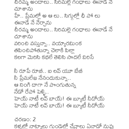
చీరమ్మ అందాలు.. సిరిమల్లె గంధాలు ఈనాడే నే 
చూశాను

హే.. ప్రేమల్లో అ ఆ లు.. సిగ్గుల్లో ఛీ పో లు 
ఈనాడే నే నేర్చాను

చీరమ్మ అందాలు.. సిరిమల్లె గంధాలు ఈనాడే నే 
చూశాను

వరించి వస్తున్నా.. వయ్యారమింక

తపించిపోతున్నా చెలాకి పిల్లా

కలగా మెరిసి కథలే తెలిసి సొదలే విరిసే

నీ రూపే రూబీ.. ఐ లవ్ యూ బేబీ

నీ ప్రేమలేఖ నేనందుకున్నా.. 

ఆ నింగి దాగా నే పొంగుతున్న

నేడో రేపో పెళ్ళి..

హెయ్ నాటీ లవ్ బాయ్! ఈ బ్యూటీ నీదోయ్

హెయ్ నాటీ లవ్ బాయ్! ఈ బ్యూటీ నీదోయ్

చరణం: 2

కళ్ళల్లో నాట్యాలు గుండెల్లో చేవ్రాలు ఏనాడో నువు 