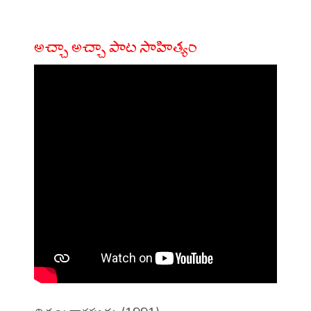
అచ్చా అచ్చా పాట సాహిత్యం