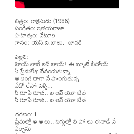
చిత్రం: రాక్షసుడు (1986)

సంగీతం: ఇళయరాజా

సాహిత్యం: వేటూరి

గానం: యస్.పి.బాలు,  జానకి

పల్లవి:

హెయ్ నాటీ లవ్ బాయ్! ఈ బ్యూటీ నీదోయ్

నీ ప్రేమలేఖ నేనందుకున్నా.. 

ఆ నింగి దాగా నే పొంగుతున్న

నేడో రేపో పెళ్ళి...

నీ రూపే రూబీ.. ఐ లవ్ యూ బేబీ

నీ రూపే రూబీ.. ఐ లవ్ యూ బేబీ

చరణం: 1

ప్రేమల్లో అ ఆ లు.. సిగ్గుల్లో ఛీ పో లు ఈనాడే నే 
నేర్చాను
