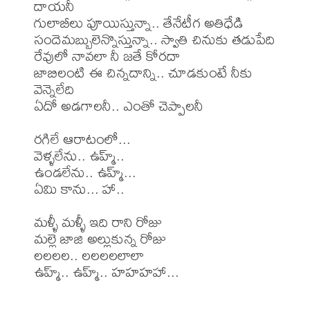
దాయనీ

గులాబీలు పూయిస్తున్నా.. తేనేటీగ అతిధేడి

సందెమబ్బులెన్నొస్తున్నా.. స్వాతి చినుకు తడుపేది

రేవులో నావలా నీ జతే కోరదా

జాబిలంటి ఈ చిన్నదాన్ని.. చూడకుంటే నీకు 
వెన్నెలేది

ఏదో అడగాలనీ.. ఎంతో చెప్పాలనీ

రగిలే ఆరాటంలో...

వెళ్ళలేను.. ఉహ్మ్..

ఉండలేను.. ఉహ్మ్...

ఏమి కాను... హా..

మళ్ళీ మళ్ళీ ఇది రాని రోజు

మల్లె జాజి అల్లుకున్న రోజు

లలలల.. లలలలలాలా

ఉహ్మ్.. ఉహ్మ్.. హహహహా...
