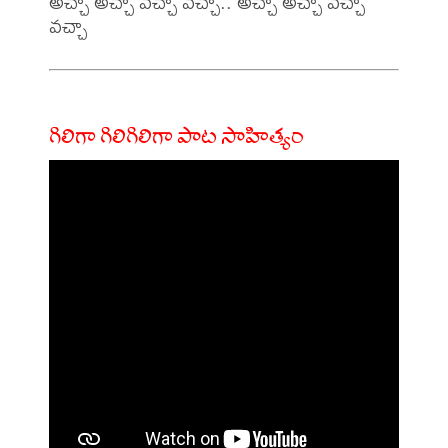
అచ్చా అచ్చా వచ్చా వచ్చా.. అచ్చా అచ్చా వచ్చా 
గిలిగా గిలిగిలిగా పాట సాహిత్యం