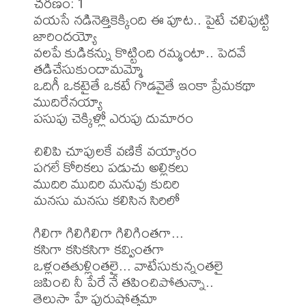
చరణం: 1

వయసే నడినెత్తికెక్కింది ఈ పూట.. పైటే చలిపుట్టి 
జారిందయ్యో

వలపే కుడికన్ను కొట్టింది రమ్మంటా.. పెదవే 
తడిచేసుకుందామమ్మో

ఒదిగీ ఒకటైతే ఒకటే గొడవైతే ఇంకా ప్రేమకథా 
ముదిరేనయ్యా

పసుపు చెక్కిళ్లో ఎరుపు దుమారం

చిలిపి చూపులకే వణికే వయ్యారం

పగలే కోరికలు పడుచు అల్లికలు

ముదిరి ముదిరి మనువు కుదిరి

మనసు మనసు కలిసిన సిరిలో 

గిలిగా గిలిగిలిగా గిలిగింతగా... 

కసిగా కసికసిగా కవ్వింతగా

ఒళ్లంతతుళ్లింతలై... వాటేసుకున్నంతలై

జపించి నీ పేరే నే తపించిపోతున్నా..  

తెలుసా హే పురుషోత్తమా
