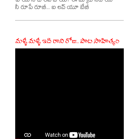
మళ్ళీ మళ్ళీ ఇది రాని రోజు.. పాట సాహిత్యం