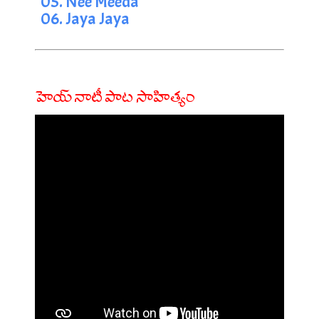
05. Nee Meeda
06. Jaya Jaya
హెయ్ నాటీ పాట సాహిత్యం