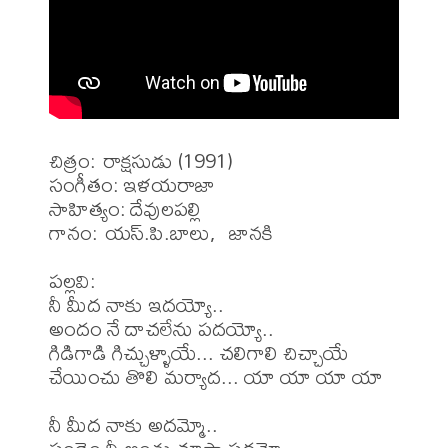
చిత్రం: రాక్షసుడు (1991)

సంగీతం: ఇళయరాజా

సాహిత్యం: దేవులపల్లి

గానం: యస్.పి.బాలు,  జానకి

పల్లవి:

నీ మీద నాకు ఇదయ్యో..

అందం నే దాచలేను పదయ్యో..

గిడిగాడి గిచ్చుళ్ళాయే... చలిగాలి చిచ్చాయే

చేయించు తొలి మర్యాద... యా యా యా యా

నీ మీద నాకు అదమ్మో..
