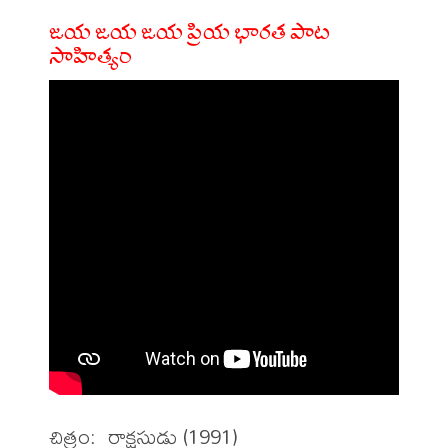
జయ జయ జయ ప్రియ భారత పాట
సాహిత్యం
చిత్రం:  రాక్షసుడు (1991)
