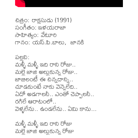
చిత్రం: రాక్షసుడు (1991)

సంగీతం: ఇళయరాజా

సాహిత్యం: వేటూరి

గానం: యస్.పి.బాలు,  జానకి

పల్లవి:

మళ్ళీ మళ్ళీ ఇది రాని రోజు..

మల్లె జాజి అల్లుకున్న రోజు..

జాబిలంటీ ఈ చిన్నదాన్ని..

చూడకుంటే నాకు వెన్నెలేది..

ఏదో అడగాలనీ.. ఎంతో చెప్పాలనీ..

రగిలే ఆరాటంలో..

వెళ్ళలేను.. ఉండలేను.. ఏమి కాను...

మళ్ళీ మళ్ళీ ఇది రాని రోజు

మల్లె జాజి అల్లుకున్న రోజు
