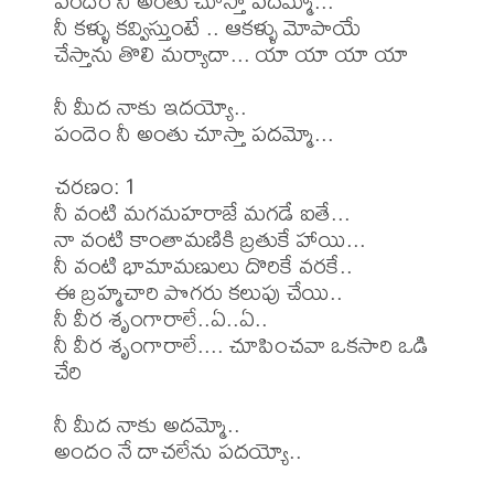
పందెం నీ అంతు చూస్తా పదమ్మో...

నీ కళ్ళు కవ్విస్తుంటే .. ఆకళ్ళు మోపాయే

చేస్తాను తొలి మర్యాదా... యా యా యా యా

నీ మీద నాకు ఇదయ్యో..

పందెం నీ అంతు చూస్తా పదమ్మో...

చరణం: 1

నీ వంటి మగమహరాజే మగడే ఐతే...

నా వంటి కాంతామణికి బ్రతుకే హాయి...

నీ వంటి భామామణులు దొరికే వరకే..

ఈ బ్రహ్మచారి పొగరు కలుపు చేయి..

నీ వీర శృంగారాలే..ఏ..ఏ..

నీ వీర శృంగారాలే.... చూపించవా ఒకసారి ఒడి 
చేరి

నీ మీద నాకు అదమ్మో.. 

అందం నే దాచలేను పదయ్యో..
