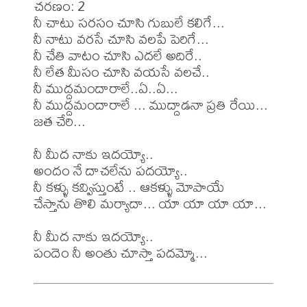
చరణం: 2

నీ చాటు సరసం చూసి గుబులే కలిగే...

నీ నాటు వరసే చూసి వలపే పెరిగే...

నీ చేతి వాటం చూసి ఎదలే అదిరే..

నీ లేత మీసం చూసి వయసే వలచే..

నీ ముద్దమందారాలే..ఏ..ఏ...

నీ ముద్దమందారాలే ... ముద్దాడనా ప్రతి రేయి... 
జత చేరి...

నీ మీద నాకు ఇదయ్యో..

అందం నే దాచలేను పదయ్యో..

నీ కళ్ళు కవ్విస్తుంటే .. ఆకళ్ళు మోపాయే

చేస్తాను తొలి మర్యాదా... యా యా యా యా...

నీ మీద నాకు ఇదయ్యో..
