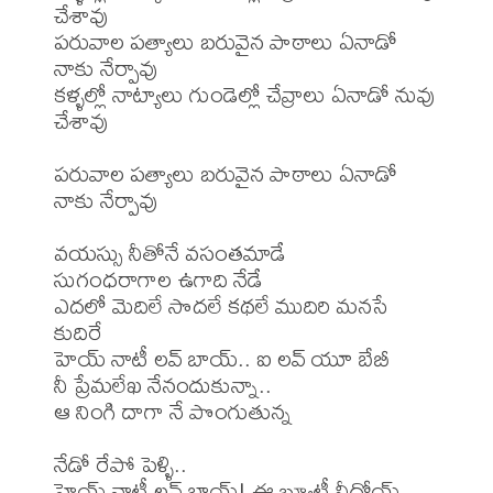
చేశావు

పరువాల పత్యాలు బరువైన పాఠాలు ఏనాడో 
నాకు నేర్పావు

కళ్ళల్లో నాట్యాలు గుండెల్లో చేవ్రాలు ఏనాడో నువు 
చేశావు

పరువాల పత్యాలు బరువైన పాఠాలు ఏనాడో 
నాకు నేర్పావు

వయస్సు నీతోనే వసంతమాడే

సుగంధరాగాల ఉగాది నేడే

ఎదలో మెదిలే సొదలే కథలే ముదిరి మనసే 
కుదిరే

హెయ్ నాటీ లవ్ బాయ్.. ఐ లవ్ యూ బేబీ

నీ ప్రేమలేఖ నేనందుకున్నా.. 

ఆ నింగి దాగా నే పొంగుతున్న

నేడో రేపో పెళ్ళి..

హెయ్ నాటీ లవ్ బాయ్! ఈ బ్యూటీ నీదోయ్
