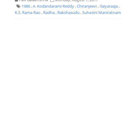
1986
,
A. Kodandarami Reddy
,
Chiranjeevi
,
Ilaiyaraaja
,
K.S. Rama Rao
,
Radha
,
Rakshasudu
,
Suhasini Maniratnam