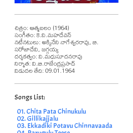
చిత్రం: ఆత్మబలం (1964)

సంగీతం: కె.వి.మహదేవన్

నటీనటులు: అక్కినేని నాగేశ్వరరావు, బి. 
సరోజాదేవి, జగ్గయ్య

దర్శకత్వం: వి.మధుసూదనరావు

నిర్మాత: వి.బి.రాజేంద్రప్రసాద్

విడుదల తేది: 09.01.1964
01. Chita Pata Chinukulu
02. Gillikajjalu
03. Ekkadiki Potavu Chinnavaada
04. Parugulu Teese