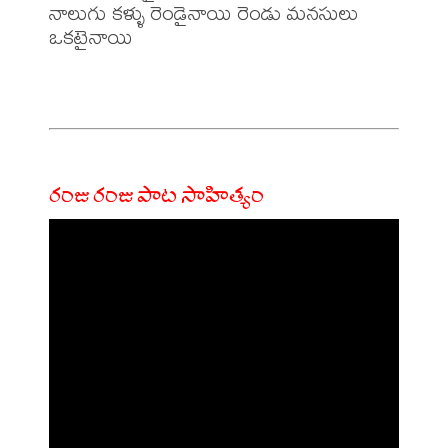
నాలుగు కళ్ళు రెండైనాయి రెండు మనసులు 
ఒకటైనాయి

రంజు రంజు పాట సాహిత్యం