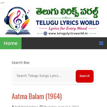
-->
Home
Search Box
Aatma Balam (1964)
Palli Balakrishna
Thursday, August 3, 2017