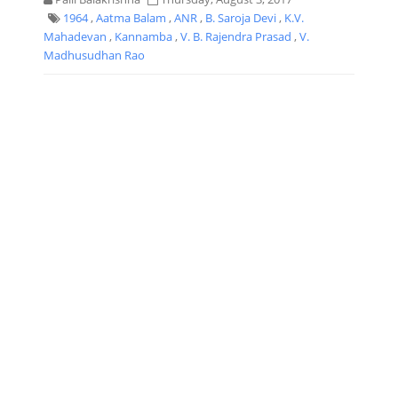
1964
,
Aatma Balam
,
ANR
,
B. Saroja Devi
,
K.V.
Mahadevan
,
Kannamba
,
V. B. Rajendra Prasad
,
V.
Madhusudhan Rao