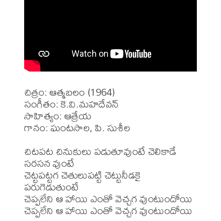
చిత్రం: ఆత్మబలం (1964)

సంగీతం: కె.వి.మహదేవన్

సాహిత్యం: ఆత్రేయ

గానం: ఘంటసాల, పి. సుశీల

చిటపట చినుకులు పడుతూవుంటే చెలికాడే 
సరసన వుంటే

చెట్టపట్టగ చెతులుపట్టి చెట్టునీడకై 
పరుగెడుతుంటే

చెప్పలేని ఆ హాయి ఎంతో వెచ్చగ వుంటుందోయి

చెప్పలేని ఆ హాయి ఎంతో వెచ్చగ వుంటుందోయి
