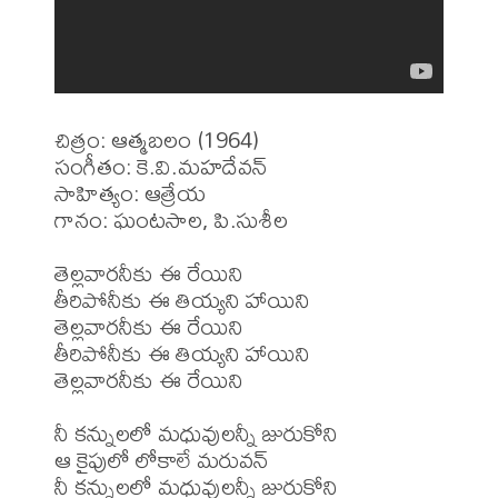
చిత్రం: ఆత్మబలం (1964)

సంగీతం: కె.వి.మహదేవన్

సాహిత్యం: ఆత్రేయ

గానం: ఘంటసాల, పి.సుశీల

తెల్లవారనీకు ఈ రేయిని

తీరిపోనీకు ఈ తియ్యని హాయిని

తెల్లవారనీకు ఈ రేయిని

తీరిపోనీకు ఈ తియ్యని హాయిని

తెల్లవారనీకు ఈ రేయిని

నీ కన్నులలో మధువులన్నీ జురుకోని

ఆ కైపులో లోకాలే మరువన్

నీ కన్నులలో మధువులన్నీ జురుకోని
