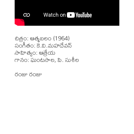
చిత్రం: ఆత్మబలం (1964)

సంగీతం: కె.వి.మహదేవన్

సాహిత్యం: ఆత్రేయ

గానం: ఘంటసాల, పి. సుశీల

రంజు రంజు
