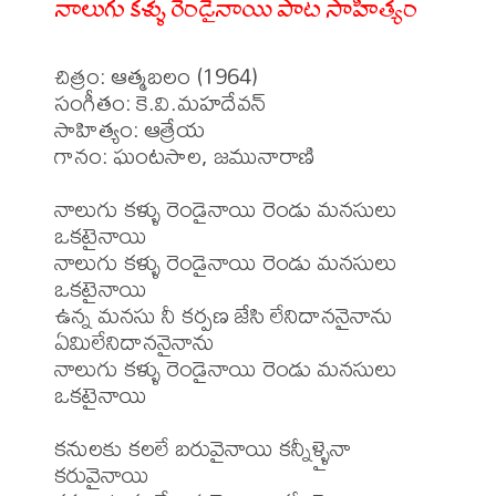
నాలుగు కళ్ళు రెండైనాయి పాట సాహిత్యం
చిత్రం: ఆత్మబలం (1964)

సంగీతం: కె.వి.మహదేవన్

సాహిత్యం: ఆత్రేయ

గానం: ఘంటసాల, జమునారాణి

నాలుగు కళ్ళు రెండైనాయి రెండు మనసులు 
ఒకటైనాయి

నాలుగు కళ్ళు రెండైనాయి రెండు మనసులు 
ఒకటైనాయి

ఉన్న మనసు నీ కర్పణ జేసి లేనిదాననైనాను 
ఏమిలేనిదాననైనాను

నాలుగు కళ్ళు రెండైనాయి రెండు మనసులు 
ఒకటైనాయి

కనులకు కలలే బరువైనాయి కన్నీళ్ళైనా 
కరువైనాయి
