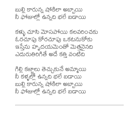
బుల్లి కారున్న షోకిలా అబ్బాయి

నీ ఫోజుల్లో ఉన్నది భలే బడాయి

కళ్ళు చూసి మోసపోయి కలవరించకు 

ఓరచూపు కోరచూపు ఒకటనుకోకు

ఇస్తేను హృదయమెంతో మెత్తనైనది

ఎదురుతిరిగితే అదే కత్తి వంటిది

గిల్లి కజ్జాలు తెచ్చుకునే అమ్మాయి

నీ కళ్ళల్లో ఉన్నది భలే బడాయి

బుల్లి కారున్న షోకిలా అబ్బాయి
