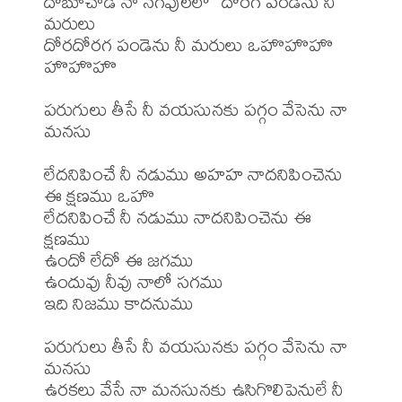
దోబూచాడే నా నగవులలో  దోరగ పండెను నీ 
మరులు

దోరదోరగ పండెను నీ మరులు ఒహొహొహొ 
హొహొహొ

పరుగులు తీసే నీ వయసునకు పగ్గం వేసెను నా 
మనసు

లేదనిపించే నీ నడుము అహహ నాదనిపించెను 
ఈ క్షణము ఒహొ

లేదనిపించే నీ నడుము నాదనిపించెను ఈ 
క్షణము 

ఉందో లేదో ఈ జగము 

ఉందువు నీవు నాలో సగము

ఇది నిజము కాదనుము

పరుగులు తీసే నీ వయసునకు పగ్గం వేసెను నా 
మనసు

ఉరకలు వేసే నా మనసునకు ఉసిగొలిపెనులే నీ 