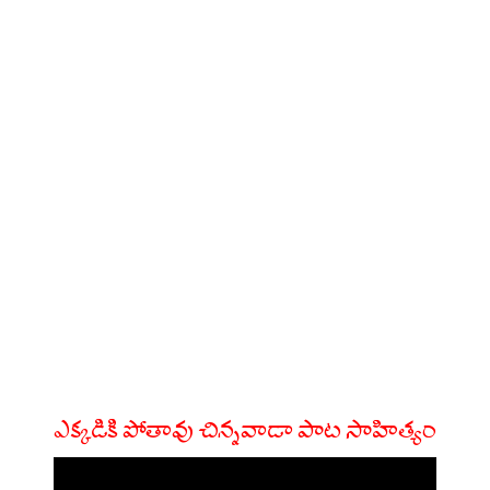
ఎక్కడికి పోతావు చిన్నవాడా పాట సాహిత్యం