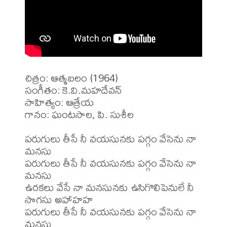
చిత్రం: ఆత్మబలం (1964)

సంగీతం: కె.వి.మహదేవన్

సాహిత్యం: ఆత్రేయ

గానం: ఘంటసాల, పి. సుశీల

పరుగులు తీసే నీ వయసునకు పగ్గం వేసెను నా 
మనసు

పరుగులు తీసే నీ వయసునకు పగ్గం వేసెను నా 
మనసు

ఉరకలు వేసే నా మనసునకు ఉసిగొలిపెనులే నీ 
సొగసు అహాహహ

పరుగులు తీసే నీ వయసునకు పగ్గం వేసెను నా 
మనసు
