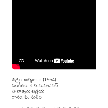
చిత్రం: ఆత్మబలం (1964)

సంగీతం: కె.వి.మహదేవన్

సాహిత్యం: ఆత్రేయ

గానం: పి. సుశీల 
