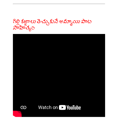
గిల్లి కజ్జాలు తెచ్చుకునే అమ్మాయి పాట
సాహిత్యం