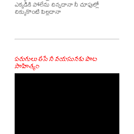
ఎక్కడికి పోలేను చిన్నదానా నీ చూపుల్లో 
చిక్కుకొంటి పిల్లదానా

పరుగులు తీసే నీ వయసునకు పాట
సాహిత్యం