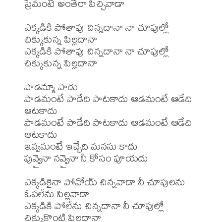
ప్రేమంటే అంతేరా పిచ్చివాడా

ఎక్కడికి పోతావు చిన్నదానా నా చూపుల్లో 
చిక్కుకున్న పిల్లదానా

ఎక్కడికి పోతావు చిన్నదానా నా చూపుల్లో 
చిక్కుకున్న పిల్లదానా

పాడమ్మా పాడు

పాడమంటే పాడేది పాటకాదు ఆడమంటే ఆడేది 
ఆటకాదు

పాడమంటే పాడేది పాటకాదు ఆడమంటే ఆడేది 
ఆటకాదు

ఇవ్వమంటే ఇచ్చేది మనసు కాదు

పువ్వైనా నవ్వైనా నీ కోసం పూయదు

ఎక్కడికైనా పోవోయ్ చిన్నవాడా నీ చూపులను 
ఓపలేను పిల్లవాడా

ఎక్కడికి పోలేను చిన్నదానా నీ చూపుల్లో 
చిక్కుకొంటి పిల్లదానా
