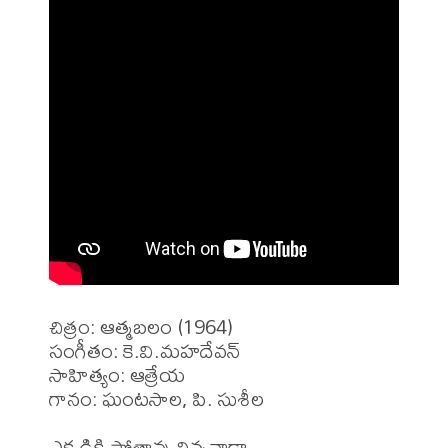
చిత్రం: ఆత్మబలం (1964)

సంగీతం: కె.వి.మహదేవన్

సాహిత్యం: ఆత్రేయ

గానం: ఘంటసాల, పి. సుశీల

ఎక్కడికి పోతావు చిన్నవాడా
