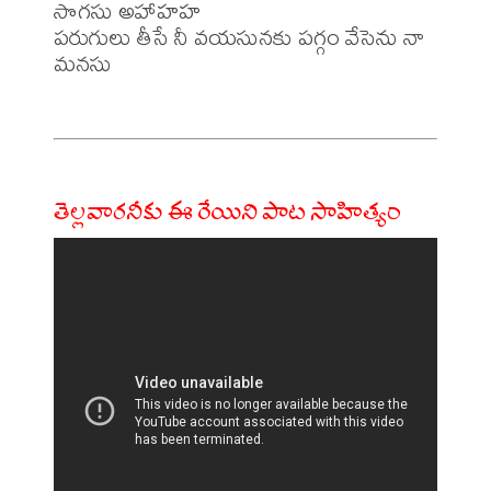
సొగసు అహాహహ

పరుగులు తీసే నీ వయసునకు పగ్గం వేసెను నా 
మనసు

తెల్లవారనీకు ఈ రేయిని పాట సాహిత్యం