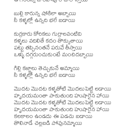
బుల్లి కారున్న షోకిలా అబ్బాయి

నీ కళ్ళల్లో ఉన్నది భలే బడాయి

కుర్రకారు కోరికలు గుర్రాలవంటివి

కళ్ళలు వదిలితే కదం తొక్కుతాయి

పట్టు తప్పినంతనే పరువే తీస్తాయి

ఒళ్ళు దగ్గరుంచుకుంటే మంచిదబ్బాయి

గిల్లి కజ్జాలు తెచ్చుకునే అమ్మాయి

నీ కళ్ళల్లో ఉన్నది భలే బడాయి

మొదట మొదట కళ్ళతోటి మొదలుపెట్టి లడాయి

హృదయమంతా పాకుతుంది హుషారైన హాయి

మొదట మొదట కళ్ళతోటి మొదలుపెట్టి లడాయి

హృదయమంతా పాకుతుంది హుషారైన హాయి

కలకాలం ఉండదు ఈ పడచు బడాయి

తొలినాడే చల్లబడి పోవునమ్మాయి
