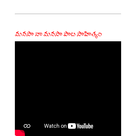
మనసా నా మనసా పాట సాహిత్యం