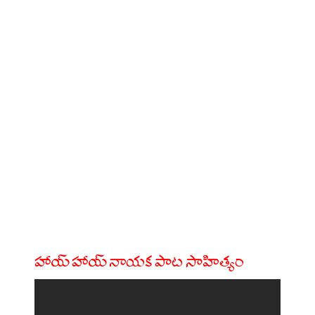
హాయ్ హాయ్ నాయక పాట సాహిత్యం