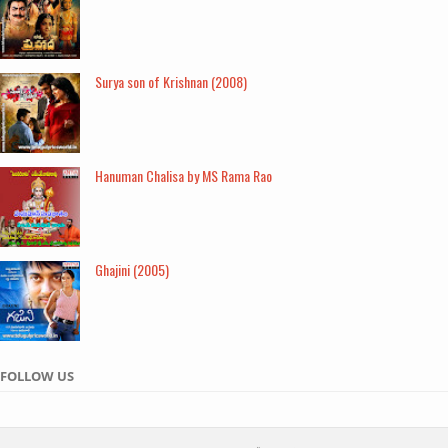
Surya son of Krishnan (2008)
Hanuman Chalisa by MS Rama Rao
Ghajini (2005)
FOLLOW US