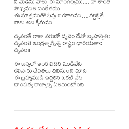
నీ మెడను వాలు ఈ మాంగల్యము… నా శాంతి 
సౌఖ్యముల సంకేతము

ఈ సూత్రముతో నీవు చిరకాలము… వర్ధిల్లితే 
నాకు అది క్షేమము

ధృవంతే రాజా వరుణో ధృవం దేవో బృహస్పతిః

ధృవంత ఇంద్రశ్చాగ్నిశ్చ రాష్ట్రం ధారయతాం 
ధృవం॥

ఈ జన్మలో ఇంక విడని ముడివేసి

కలిపారు దేవతలు దివినుంచి చూసి

ఈ బ్రహ్మముడి ఇద్దరిని ఒకటి చేసి

దాంపత్య రాజ్యాన్ని ఏలమంటోంది
