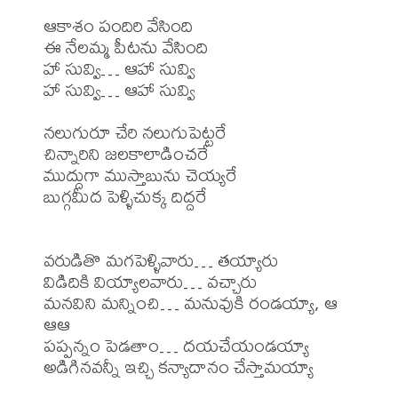
ఆకాశం పందిరి వేసింది

ఈ నేలమ్మ పీటను వేసింది

హా సువ్వి… ఆహా సువ్వి

హా సువ్వి… ఆహా సువ్వి

నలుగురూ చేరి నలుగుపెట్టరే

చిన్నారిని జలకాలాడించరే

ముద్దుగా ముస్తాబును చెయ్యరే

బుగ్గమీద పెళ్ళిచుక్క దిద్దరే

వరుడితొ మగపెళ్ళివారు… తయ్యారు

విడిదికి వియ్యాలవారు… వచ్చారు

మనవిని మన్నించి… మనువుకి రండయ్యా, ఆ 
ఆఆ

పప్పన్నం పెడతాం… దయచేయండయ్యా

అడిగినవన్నీ ఇచ్చి కన్యాదానం చేస్తామయ్యా
