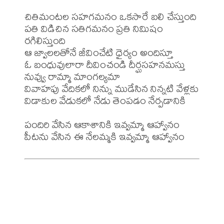
చితిమంటల సహగమనం ఒకసారే బలి చేస్తుంది

పతి విడిచిన సతిగమనం ప్రతి నిమిషం 
రగిలిస్తుంది

ఆ జ్వాలలతోనే జీవించేటి ధైర్యం అందిస్తూ

ఓ బంధువులారా దీవించండి దీర్ఘసహనమస్తు

నువ్వు రామ్మా మాంగల్యమా

వివాహపు వేదికలో నిన్ను ముడేసిన నిన్నటి వేళ్లకు

విడాకుల వేడుకలో నేడు తెంపడం నేర్పడానికి

పందిరి వేసిన ఆకాశానికి ఇవ్వమ్మా ఆహ్వానం
