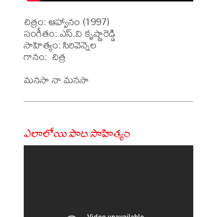
చిత్రం: ఆహ్వానం (1997)

సంగీతం: ఎస్.వి కృష్ణారెడ్డి

సాహిత్యం: సిరివెన్నెల

గానం:  చిత్ర 

ఎలాలోయి పాట సాహిత్యం