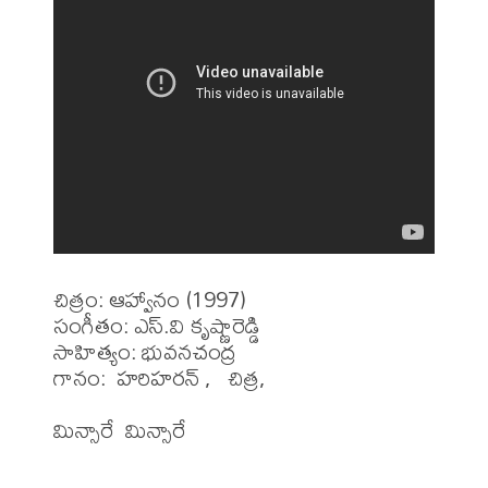
చిత్రం: ఆహ్వానం (1997)

సంగీతం: ఎస్.వి కృష్ణారెడ్డి

సాహిత్యం: భువనచంద్ర

గానం:  హరిహరన్ ,   చిత్ర, 

మిన్సారే  మిన్సారే 
