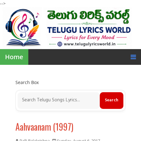
-->
Home
Search Box
Aahvaanam (1997)
Palli Balakrishna
Sunday, August 6, 2017