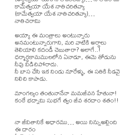
కామేత్వయా యేశ నాతిచరితవ్యా

(కామేత్వయా యేశ నాతిచరితవ్యా)… 
నాతిచరామి

అయ్యా ఈ మంత్రాలు అంటున్నారు 
అనమంటున్నారుగాని, మరి వాటికి అర్థాలు 
తెలియాలి కదండీ చెబుతారా? అలాగే..!

ధర్మార్థకామములలోన ఏనాడూ, ఈమె తోడును 
నీవు విడిచిపోరాదు.

నీ బాస చేసి ఇక నిండు నూరేళ్ళు, ఈ సతికి నీడవై 
నిలిచి కాపాడు.

మాంగల్యం తంతునానేనా మమజీవన హేతునా!

కంఠే భద్నామి సుభగే త్వం జీవ శరదాం శతం!!

నా జీవితానికే అధారము… అయి నిన్నుఅల్లింది 
ఈ దారం
