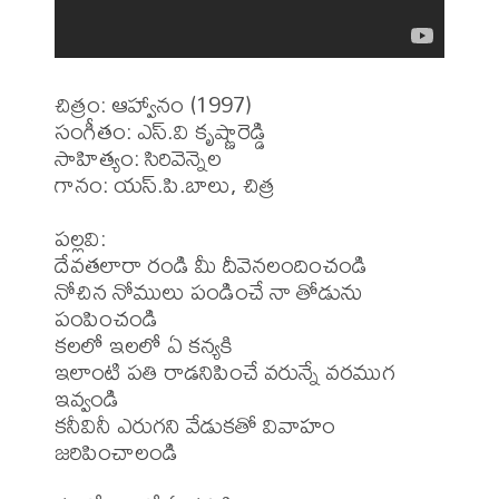
చిత్రం: ఆహ్వానం (1997)

సంగీతం: ఎస్.వి కృష్ణారెడ్డి

సాహిత్యం: సిరివెన్నెల

గానం: యస్.పి.బాలు, చిత్ర

పల్లవి:

దేవతలారా రండి మీ దీవెనలందించండి

నోచిన నోములు పండించే నా తోడును 
పంపించండి

కలలో ఇలలో ఏ కన్యకి

ఇలాంటి పతి రాడనిపించే వరున్నే వరముగ 
ఇవ్వండి

కనీవినీ ఎరుగని వేడుకతో వివాహం 
జరిపించాలండి
