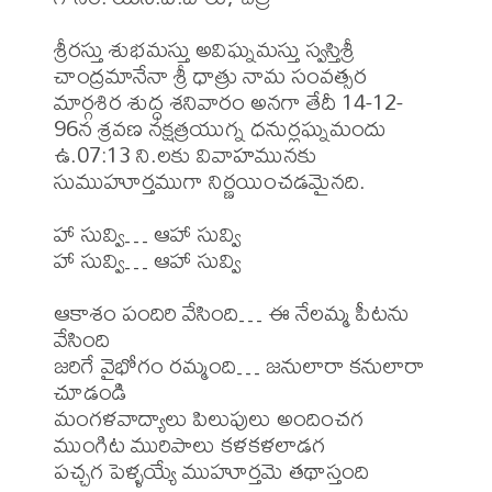
శ్రీరస్తు శుభమస్తు అవిఘ్నమస్తు స్వస్తిశ్రీ 
చాంద్రమానేనా శ్రీ ధాత్రు నామ సంవత్సర 
మార్గశిర శుద్ధ శనివారం అనగా తేదీ 14-12-
96న శ్రవణ నక్షత్రయుగ్న ధనుర్లఘ్నమందు 
ఉ.07:13 ని.లకు వివాహమునకు 
సుముహూర్తముగా నిర్ణయించడమైనది.

హా సువ్వి… ఆహా సువ్వి

హా సువ్వి… ఆహా సువ్వి

ఆకాశం పందిరి వేసింది… ఈ నేలమ్మ పీటను 
వేసింది

జరిగే వైభోగం రమ్మంది… జనులారా కనులారా 
చూడండి

మంగళవాద్యాలు పిలుపులు అందించగ

ముంగిట మురిపాలు కళకళలాడగ

పచ్చగ పెళ్ళయ్యే ముహూర్తమె తథాస్తంది
