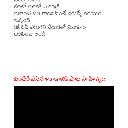
కలలో ఇలలో ఏ కన్యకి

ఇలాంటి పతి రాడనిపించే వరున్నే వరముగ 
ఇవ్వండి

కనీవినీ ఎరుగని వేడుకతో వివాహం 
జరిపించాలండి

పందిరి వేసిన ఆకాశానికి పాట సాహిత్యం