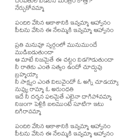
దంపతుల విడదీసే మంత్రం కొత్తగా 
నేర్చుకోవమ్మా

పందిరి వేసిన ఆకాశానికి ఇవ్వమ్మా ఆహ్వానం

పీటను వేసిన ఈ నేలమ్మకి ఇవ్వమ్మా ఆహ్వానం

ప్రతి మనువూ స్వర్గంలో మునుముందే 
ముడిబడుతుందా

ఆ మాటే నిజమైతే ఈ చట్టం విడగొడుతుందా

నీ రాతకు ఎంత సత్యం ఉందో చూద్దువు 
బ్రహ్మయ్యా

నీ సాక్ష్యం ఎంత విలువైందో ఓ అగ్ని చూడయ్యా

నువ్వు రామ్మా ఓ అరుంధతి

ఇదే నీ దర్శన ఫలమైతే ఎటైనా దాగిపోవమ్మా

నిజంగా పెళ్లికి బలముంటే సూటిగా ఇటు 
దిగిరావమ్మా

పందిరి వేసిన ఆకాశానికి ఇవ్వమ్మా ఆహ్వానం

పీటను వేసిన ఈ నేలమ్మకి ఇవ్వమ్మా ఆహ్వానం
