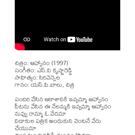
చిత్రం: ఆహ్వానం (1997)

సంగీతం: ఎస్.వి కృష్ణారెడ్డి

సాహిత్యం: సిరివెన్నెల

గానం: యస్.పి.బాలు, చిత్ర

పందిరి వేసిన ఆకాశానికి ఇవ్వమ్మా ఆహ్వానం

పీటను వేసిన ఈ నేలమ్మకి ఇవ్వమ్మా ఆహ్వానం

నువ్వు రామ్మా ఓ వేదమా

విడాకుల పత్రిక అందుకుని వెంటనే వేరు 
చేయుమా
