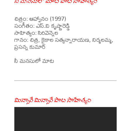
నీ మనసులో మాట పాట సాహిత్యం
చిత్రం: ఆహ్వానం (1997)

సంగీతం: ఎస్.వి కృష్ణారెడ్డి

సాహిత్యం: సిరివెన్నెల

గానం: చిత్ర, కైకాల సత్యన్నారాయణ, నిర్మలమ్మ, 
ప్రసన్న కుమార్ 

నీ మనసులో మాట 

మిన్సారే మిన్సారే పాట సాహిత్యం