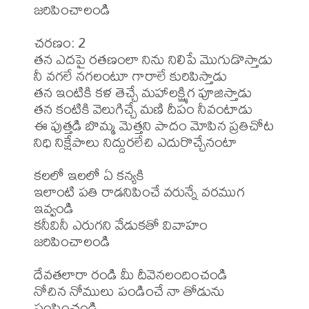
జరిపించాలండి

చరణం: 2

తన ఎదపై రతణంలా నిను నిలిపే మొగుడొస్తాడు

నీ వగలే నగలంటూ గారాలే కురిపిస్తాడు

తన ఇంటికి కళ తెచ్చే మహాలక్ష్మిగ పూజిస్తాడు

తన కంటికి వెలుగిచ్చే మణి దీపం నీవంటాడు

ఈ పుత్తడి బొమ్మ మెత్తని పాదం మోపిన ప్రతిచోట

నిధి నిక్షేపాలు నిద్దురలేచి ఎదురొచ్చేనంటా

కలలో ఇలలో ఏ కన్యకి

ఇలాంటి పతి రాడనిపించే వరున్నే వరముగ 
ఇవ్వండి

కనీవినీ ఎరుగని వేడుకతో వివాహం 
జరిపించాలండి

దేవతలారా రండి మీ దీవెనలందించండి

నోచిన నోములు పండించే నా తోడును 
పంపించండి
