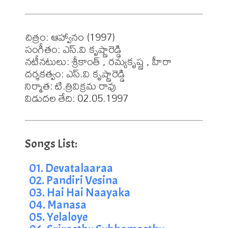
చిత్రం: ఆహ్వానం (1997)

సంగీతం: ఎస్.వి కృష్ణారెడ్డి

నటీనటులు: శ్రీకాంత్ , రమ్యకృష్ణ , హీరా

దర్శకత్వం: ఎస్.వి కృష్ణారెడ్డి

నిర్మాత: టి.త్రివిక్రమ రావు

విడుదల తేది: 02.05.1997
01. Devatalaaraa
02. Pandiri Vesina
03. Hai Hai Naayaka
04. Manasa
05. Yelaloye