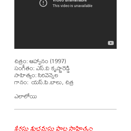
చిత్రం: ఆహ్వానం (1997)

సంగీతం: ఎస్.వి కృష్ణారెడ్డి

సాహిత్యం: సిరివెన్నెల

గానం:  యస్.పి.బాలు, చిత్ర

శ్రీరస్తు శుభమస్తు పాట సాహిత్యం