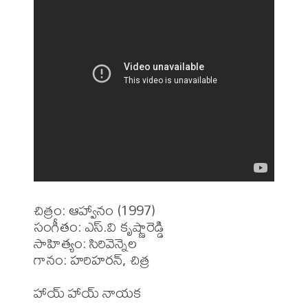
చిత్రం: ఆహ్వానం (1997)

సంగీతం: ఎస్.వి కృష్ణారెడ్డి

సాహిత్యం: సిరివెన్నెల

గానం: హరిహరన్, చిత్ర 

హాయ్ హాయ్ నాయక 
