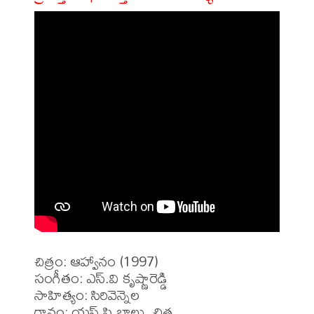
చిత్రం: ఆహ్వానం (1997)

సంగీతం: ఎస్.వి కృష్ణారెడ్డి

సాహిత్యం: సిరివెన్నెల

గానం: యస్.పి.బాలు, చిత్ర
