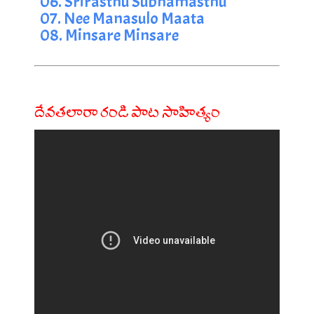
06. Srirasthu Subhamasthu
07. Nee Manasulo Maata
08. Minsare Minsare
దేవతలారా రండి పాట సాహిత్యం