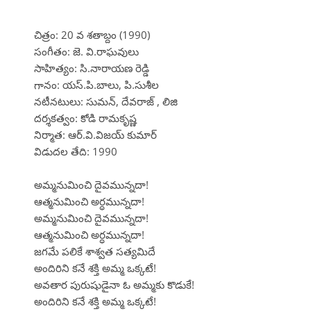
చిత్రం: 20 వ శతాబ్దం (1990)
సంగీతం: జె. వి.రాఘవులు
సాహిత్యం: సి.నారాయణ రెడ్డి
గానం: యస్.పి.బాలు, పి.సుశీల
నటీనటులు: సుమన్, దేవరాజ్ , లిజి
దర్శకత్వం: కోడి రామకృష్ణ
నిర్మాత: ఆర్.వి.విజయ్ కుమార్
విడుదల తేది: 1990
అమ్మనుమించి దైవమున్నదా!
ఆత్మనుమించి అర్ధమున్నదా!
అమ్మనుమించి దైవమున్నదా!
ఆత్మనుమించి అర్ధమున్నదా!
జగమే పలికే శాశ్వత సత్యమిదే
అందిరిని కనే శక్తి అమ్మ ఒక్కటే!
అవతార పురుషుడైనా ఓ అమ్మకు కొడుకే!
అందిరిని కనే శక్తి అమ్మ ఒక్కటే!