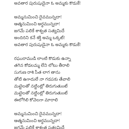
అవతార పురుషుడైనా ఓ అమ్మకు కొడుకే!
అమ్మనుమించి దైవమున్నదా!
ఆత్మనుమించి అర్ధమున్నదా!
జగమే పలికే శాశ్వత సత్యమిదే
అందిరిని కనే శక్తి అమ్మ ఒక్కటే!
అవతార పురుషుడైనా ఓ అమ్మకు కొడుకే!
రఘురాముడి లాంటి కొడుకు ఉన్నా
తగిన కోడలమ్మ లేని లోటు తీరాలి
సుగుణ రాశి సీత లాగ తాను
తోటి ఉగాదులే నా గడపకు తేవాలి
మట్టెలతో నట్టింట్లో తిరుగుతుంటే
మట్టెలతో నట్టింట్లో తిరుగుతుంటే
ఈలోగిలి కోవెలగా మారాలి
అమ్మనుమించి దైవమున్నదా!
ఆత్మనుమించి అర్ధమున్నదా!
జగమే పలికే శాశ్వత సత్యమిదే