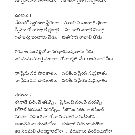
నా ప్రేమ నవ పారిజాతం... పలికింది ప్రియ సుప్రభాతం
చరణం: 1
వేదంలో స్వరంలా స్థిరంగా .. సాగాలి సుఖంగా శుభంగా
స్నేహంలో యుగాలే క్షణాలై... నిలవాలి వరాలై నిజాలై
గత జన్మ బంధాలు నేడు... జతగూడి రావాలి తోడు
గగనాల పందిళ్లలోనా సగభాగమవుతాను నీకు
ఇక సుముహూర్త మంత్రాలలోనా శృతి చేయి అనురాగ వీణ
నా ప్రేమ నవ పారిజాతం... పలికింది ప్రియ సుప్రభాతం
నా ప్రేమ నవ పారిజాతం... పలికింది ప్రియ సుప్రభాతం
చరణం: 2
ఈనాడే ఫలించే తపస్సే ... ప్రేమించి వరించే వయస్సే
లోకాలే జయించే మనస్సే... నీకొసం నిజంగా తపించే
సరసాల సమయాలలోనా మనసార పెనవేసుకోనా
అణువైన నా గుండెలోనా... కడదాక నిను దాచుకోనా
ఇక సిరిమల్లి తలంబ్రాలలోనా... పరువాలు పండించుకోనా