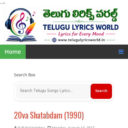
-->
Home
Search Box
20va Shatabdam (1990)
Palli Balakrishna
Monday, August 14, 2017