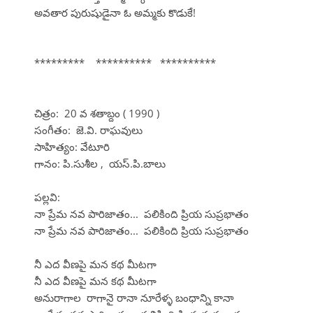
అవతార పురుషుడైనా ఓ అమ్మకు కొడుకే!
********* ********** **********
చిత్రం: 20 వ శతాబ్దం ( 1990 )
సంగీతం: జె.వి. రాఘవులు
సాహిత్యం: వేటూరి
గానం: పి.సుశీల , యస్.పి.బాలు
పల్లవి:
నా ప్రేమ నవ పారిజాతం... పలికింది ప్రియ సుప్రభాతం
నా ప్రేమ నవ పారిజాతం... పలికింది ప్రియ సుప్రభాతం
నీ ఎద వీణపై మన కథ మీటగా
నీ ఎద వీణపై మన కథ మీటగా
అనురాగాల రాగానై రానా నూరేళ్ళ బంధాన్ని కానా