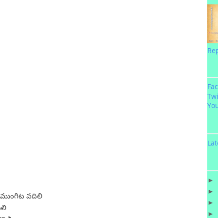
Re
Fa
Twi
Yo
Lat
►
►
 ముంగిట వదిలి
►
లి
►