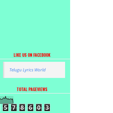
LIKE US ON FACEBOOK
Telugu Lyrics World
TOTAL PAGEVIEWS
5
7
8
6
0
3