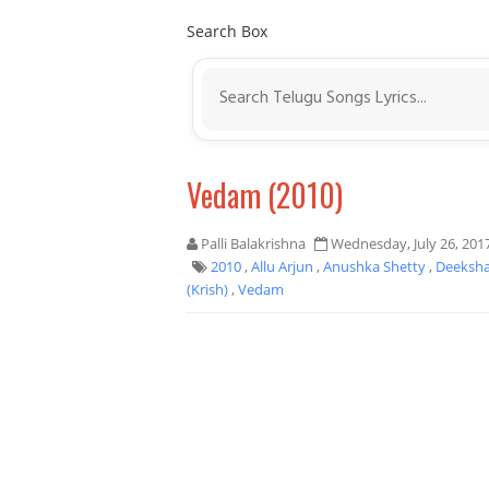
Search Box
Vedam (2010)
Palli Balakrishna
Wednesday, July 26, 201
2010
,
Allu Arjun
,
Anushka Shetty
,
Deeksha
(Krish)
,
Vedam