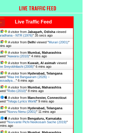
LIVE TRAFFIC FEED
Live Traffic Feed
A visitor from
Jabagarh, Odisha
viewed
radhana - NTR (1976)
"
36 secs ago
A visitor from
Delhi
viewed "
Murari (2001)
"
mins ago
A visitor from
Mumbai, Maharashtra
wed "
Aawara (2010)
"
4 mins ago
A visitor from
Kuwait, Al asimah
viewed
e Sreyobhilashi (2008)
"
6 mins ago
A visitor from
Hyderabad, Telangana
wed "
Maa Inti Bangaaram (2026) –
assadiya…
"
6 mins ago
A visitor from
Mumbai, Maharashtra
wed "
Robo (2010)
"
8 mins ago
A visitor from
Manchester, Connecticut
wed "
Telugu Lyrics World
"
9 mins ago
A visitor from
Hyderabad, Telangana
wed "
Nuvvu Nenu (2001)
"
11 mins ago
A visitor from
Bengaluru, Karnataka
wed "
Nuvvante Pichi Neekosam Sache (2019)
"
 mins ago
A visitor from
Mumbai, Maharashtra