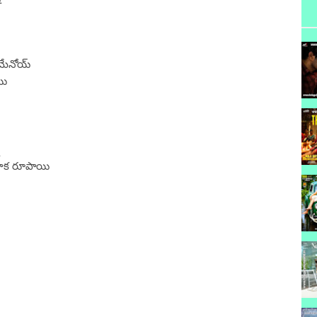
మేనోయ్
యి
దాక రూపాయి