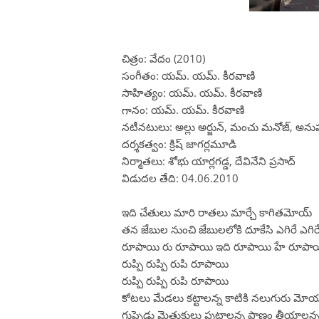
చిత్రం: వేదం (2010)
సంగీతం: యమ్. యమ్. కీరవాణి
సాహిత్యం: యమ్. యమ్. కీరవాణి
గానం: యమ్. యమ్. కీరవాణి
నటీనటులు: అల్లు అర్జున్, మంచు మనోజ్, అనుష్క,
దర్శకత్వం: క్రిష్ జాగర్లమూడి
నిర్మాతలు: శోభు యార్లగడ్డ, దేవినేని ప్రసాద్
విడుదల తేది: 04.06.2010
ఇది చేతులు మారి రాతలు మార్చే కాగితమోయ్
తన జేబుల నుంచి జేబులలోకి దూకేసి ఎగిరే ఎగిర
రూపాయి రు రూపాయి ఇది రూపాయి హే రూపా
రుప్పి రుప్పి రుపి రూపాయి
రుప్పి రుప్పి రుపి రూపాయి
కోటలు మేడలు కట్టాలన్న కాటికి నలుగురు మోయ
గుప్పెడు మెతుకులు పుట్టాలన్న ప్రాణం తీయాలన