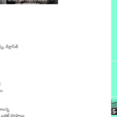
 దీక్షాసేత్
ే
యి
ాలన్న
5
్న ఒకటే రూపాయి