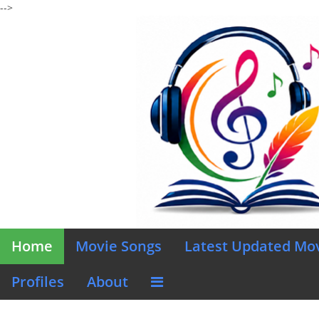
-->
Home
Movie Songs
Latest Updated Mo
Profiles
About