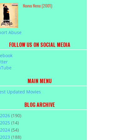
Nuvvu Nenu (2001)
port Abuse
FOLLOW US ON SOCIAL MEDIA
cebook
tter
uTube
MAIN MENU
est Updated Movies
BLOG ARCHIVE
2026
(190)
2025
(14)
2024
(54)
2023
(188)