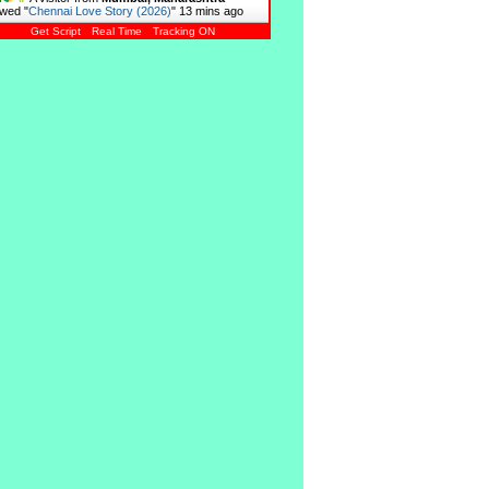
wed "
Chennai Love Story (2026)
"
13 mins ago
Get Script
Real Time
Tracking ON