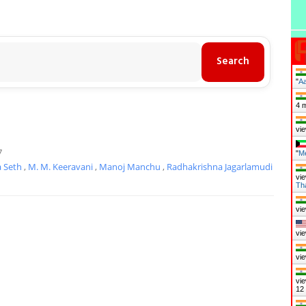
"
Aa
4 
vie
7
"
Me
 Seth
,
M. M. Keeravani
,
Manoj Manchu
,
Radhakrishna Jagarlamudi
vie
Th
vie
vie
vie
vie
12