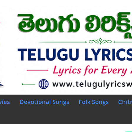
vies
Devotional Songs
Folk Songs
Chit