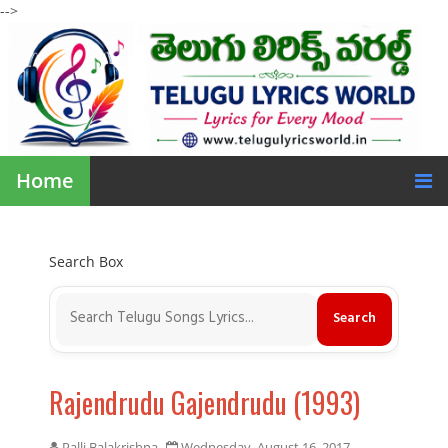
-->
Home
Search Box
Rajendrudu Gajendrudu (1993)
Palli Balakrishna
Wednesday, August 16, 2017