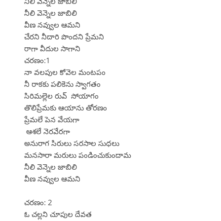
నీలి వెన్నెల జాబిలి
నీలి వెన్నెల జాబిలి
వీణ నవ్వుల ఆమని
చేరని నీదారి పొందని ప్రేమని
రాగా వీదుల సాగాని
చరణం:1
నా వలపుల కోవెల మంటపం
నీ రాకకు పలికెను స్వాగతం
సిరిమల్లెల రువ్ సోయాగం
తొలిప్రేమకు ఆయాను తోరణం
ప్రేమలే పెన వేయగా
ఆశలే నెరవేరగా
అనురాగ సిరులు సరసాల సుధలు
మనసారా మరులు పండించుకుందామ
నీలి వెన్నెల జాబిలి
వీణ నవ్వుల ఆమని
చరణం: 2
ఓ చల్లని చూపుల దేవత