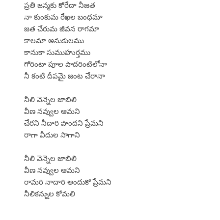
ప్రతి జన్మకు కోరేదా నీజత
నా కుంకుమ రేఖల బంధమా
జత చేరుమ జీవన రాగమా
కాలమా అనుకులము
కానుకా సుముహుర్తము
గోరింటా పూల పొదరింటిలోనా
నీ కంటి దీపమై జంట చేరానా
నీలి వెన్నెల జాబిలి
వీణ నవ్వుల ఆమని
చేరని నీదారి పొందని ప్రేమని
రాగా వీదుల సాగాని
నీలి వెన్నెల జాబిలి
వీణ నవ్వుల ఆమని
రామరి నాదారి అందుకో ప్రేమని
నీలికన్నుల కోమలి