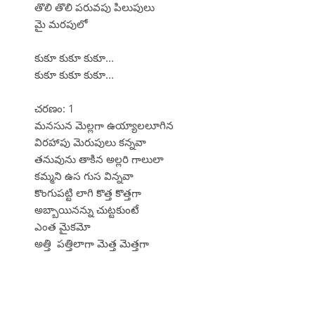
తొలి తొలి పరువపు పిలుపులు
మై మరపులో
కుకూ కుకూ కుకూ...
కుకూ కుకూ కుకూ...
చరణం: 1
మనసున మెల్లగా ఉయ్యాలలూగిన
విరహాపు మెరుపులు కన్నవా
తనువును తాకిన అల్లరి గాలులా
కమ్మని ఉస గుస విన్నవా
కొంగుపట్టి లాగి కొత్త కొత్తగా
అబ్బాయినన్ను చుట్టకుంటే
ఎంత మైకమో
అత్తి పత్తిలాగా మెత్త మెత్తగా