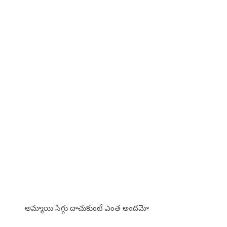
అమ్మాయి సిగ్గు దాచుకుంటే ఎంత అందమో