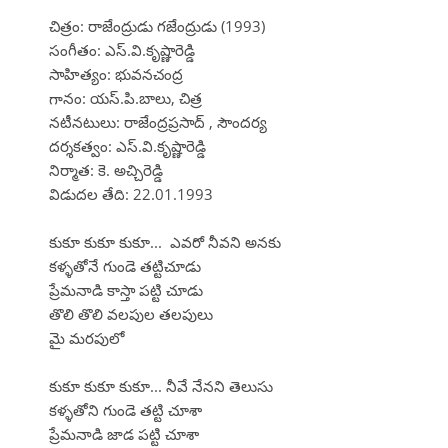
చిత్రం: రాజేంద్రుడు గజేంద్రుడు (1993)
సంగీతం: ఎస్.వి.కృష్ణారెడ్డి
సాహిత్యం: భువనచంద్ర
గానం: యస్.పి.బాలు, చిత్ర
నటీనటులు: రాజేంద్రప్రసాద్ , సౌందర్య
దర్శకత్వం: ఎస్.వి.కృష్ణారెడ్డి
నిర్మాత: కె. అచ్చిరెడ్డి
విడుదల తేది: 22.01.1993
కుకూ కుకూ కుకూ... ఎవరో నీవని అనకు
కళ్ళతోనే గుండె తట్టిచూడు
ప్రేమనాడి కాస్తా పట్టి చూడు
తొలి తొలి వలపుల తలపులు
మై మరపులో
కుకూ కుకూ కుకూ... నీవే నేనని తెలుసు
కళ్ళతోని గుండె తట్టి చూశా
ప్రేమనాడి జాడ పట్టి చూశా