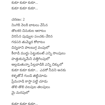
కుకూ కుకూ కుకూ...
కుకూ కుకూ కుకూ...
చరణం: 2
నింగికి నెలకి బాటలు వేసిన
తొలకరి చినుకుల ఆరాటం
విరిసిన పువ్వుల పంచకు చేరిన
గడసరి తుమ్మెద కోలాటం
చిన్నదాని పాలబుగ్గ వంపులో
కీలాడి ముద్దు పెట్టుకుంటే ఎన్ని సొంపులు
హత్తుకున్నమేని వత్తిగింపులో
అల్లడుతున్నా పిల్లవాడికి ఎన్ని చిక్కులో
కుకూ కుకూ కుకూ... ఎవరో నీవని అనకు
కళ్ళతోనే గుండె తట్టిచూడు
ప్రేమనాడి కాస్తా పట్టి చూడు
తొలి తొలి వలపుల తలపులు
మై మరపులో
కుకూ కుకూ కుకూ...