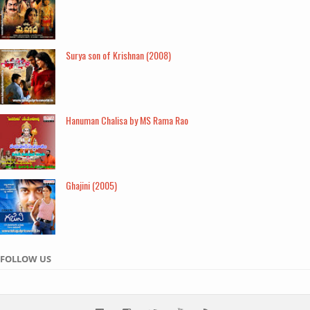
Surya son of Krishnan (2008)
Hanuman Chalisa by MS Rama Rao
Ghajini (2005)
FOLLOW US