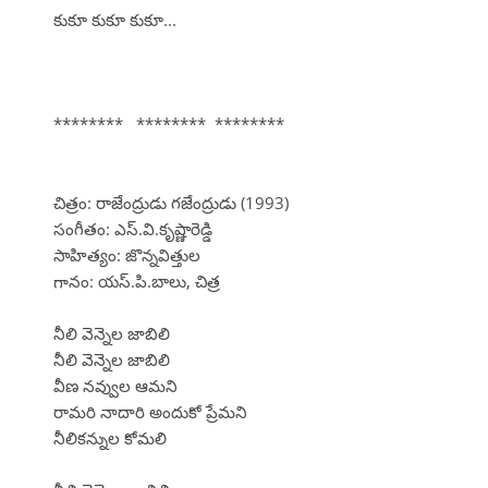
కుకూ కుకూ కుకూ...
******** ******** ********
చిత్రం: రాజేంద్రుడు గజేంద్రుడు (1993)
సంగీతం: ఎస్.వి.కృష్ణారెడ్డి
సాహిత్యం: జొన్నవిత్తుల
గానం: యస్.పి.బాలు, చిత్ర
నీలి వెన్నెల జాబిలి
నీలి వెన్నెల జాబిలి
వీణ నవ్వుల ఆమని
రామరి నాదారి అందుకో ప్రేమని
నీలికన్నుల కోమలి