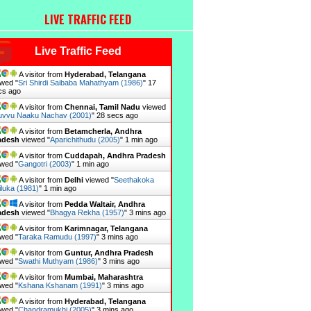
LIVE TRAFFIC FEED
Live Traffic Feed
A visitor from
Hyderabad, Telangana
wed "
Sri Shirdi Saibaba Mahathyam (1986)
"
18
cs ago
A visitor from
Chennai, Tamil Nadu
viewed
vvu Naaku Nachav (2001)
"
29 secs ago
A visitor from
Betamcherla, Andhra
adesh
viewed "
Aparichithudu (2005)
"
1 min ago
A visitor from
Cuddapah, Andhra Pradesh
wed "
Gangotri (2003)
"
1 min ago
A visitor from
Delhi
viewed "
Seethakoka
luka (1981)
"
1 min ago
A visitor from
Pedda Waltair, Andhra
adesh
viewed "
Bhagya Rekha (1957)
"
3 mins ago
A visitor from
Karimnagar, Telangana
wed "
Taraka Ramudu (1997)
"
3 mins ago
A visitor from
Guntur, Andhra Pradesh
wed "
Swathi Muthyam (1986)
"
3 mins ago
A visitor from
Mumbai, Maharashtra
wed "
Kshana Kshanam (1991)
"
3 mins ago
A visitor from
Hyderabad, Telangana
wed "
Chandramukhi (2005)
"
3 mins ago