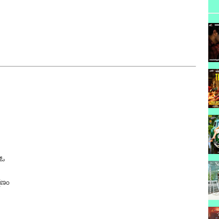
 ఓ
షణం