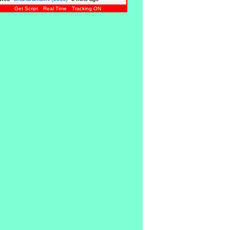
Get Script
Real Time
Tracking ON