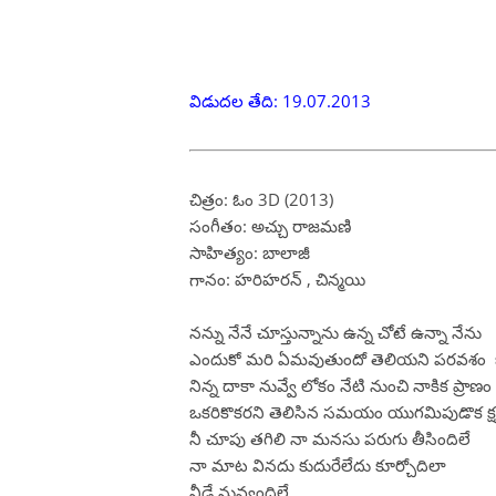
విడుదల తేది: 19.07.2013
చిత్రం: ఓం 3D (2013)
సంగీతం: అచ్చు రాజమణి
సాహిత్యం: బాలాజీ
గానం: హరిహరన్ , చిన్మయి
నన్ను నేనే చూస్తున్నాను ఉన్న చోటే ఉన్నా నేను
ఎందుకో మరి ఏమవుతుందో తెలియని పరవశం
నిన్న దాకా నువ్వే లోకం నేటి నుంచి నాకిక ప్రాణం
ఒకరికొకరని తెలిసిన సమయం యుగమిపుడొక క్
నీ చూపు తగిలి నా మనసు పరుగు తీసిందిలే
నా మాట వినదు కుదురేలేదు కూర్చోదిలా
నీడే నువ్వందిలే