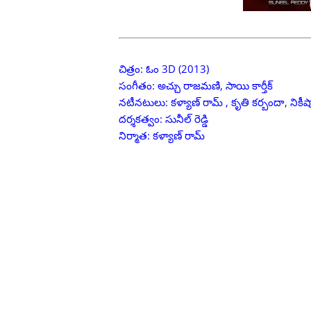
చిత్రం: ఓం 3D (2013)
సంగీతం: అచ్చు రాజమణి, సాయి కార్తీక్
నటీనటులు: కళ్యాణ్ రామ్ , కృతి కర్బందా, నికీష
దర్శకత్వం: సునీల్ రెడ్డి
నిర్మాత: కళ్యాణ్ రామ్