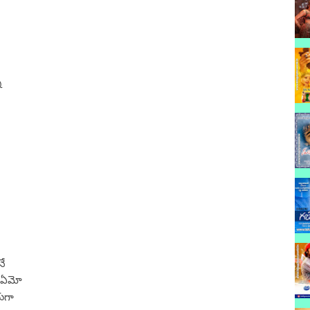
ే
నే
ను ఏమో
యగా