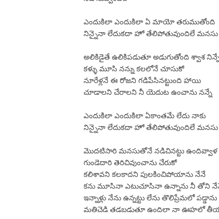
ఎందుకిలా ఎందుకిలా ఏ మాయో తరుముతోంది
నిన్నైనా లేదుకదా హో తేలిపోతువుందిలే మనసు
అలికిడైతే ఉలికిపడుతూ అడుగుతోంది శ్వాశ నిన్న
కళ్ళు మూసి నన్ను కలలోనే చూసుకో
నూరేళ్లనే ఈ రోజని గడిపేసినట్టుంది హాయి
చూడాలని చేరాలని నీ యెదుట ఉంచాను నన్నే
ఎందుకిలా ఎందుకిలా ఏకాంతమే లేదు నాకు
నిన్నైనా లేదుకదా హో తేలిపోతువుందిలే మనసు
మొదటిసారి మనసుతోనే నడిచినట్టు ఉందివ్వాళ
గుండెదారి తెరిచివుంచాను చేరుకో
కలిశావని కలకాదని పులకించిపోయాను నేనే
కను మూసినా ఎటుచూసినా ఉన్నాను నీ తోని నే
ఇన్నాళ్లు నేను ఉన్నట్టు లేను తొలిప్రేమలో పడ్డా
మతిచెడి తడబడుతూ ఉందిలా నా ఊహలో తీ