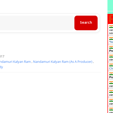
vie
se
"
Nu
Pr
017
vie
ndamuri Kalyan Ram
,
Nandamuri Kalyan Ram (as A Producer)
,
dy
Chi
Pr
vie
vie
vie
vie