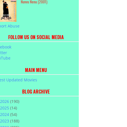
Nuvvu Nenu (2001)
port Abuse
FOLLOW US ON SOCIAL MEDIA
cebook
tter
uTube
MAIN MENU
est Updated Movies
BLOG ARCHIVE
2026
(190)
2025
(14)
2024
(54)
2023
(188)