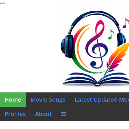
-->
Home
Movie Songs
Latest Updated Mo
Profiles
About