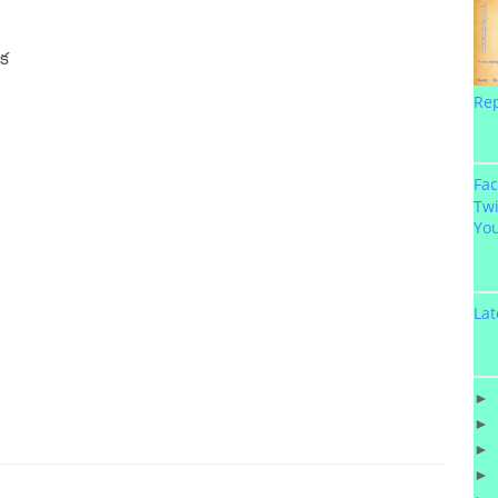
ాక
Re
Fa
Twi
Yo
Lat
►
►
►
►