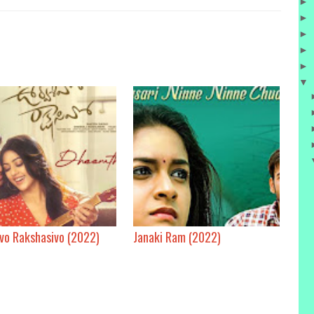
►
►
►
►
►
▼
vo Rakshasivo (2022)
Janaki Ram (2022)