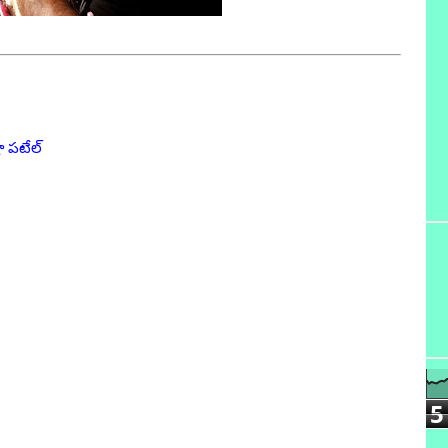
ా పటేల్
5