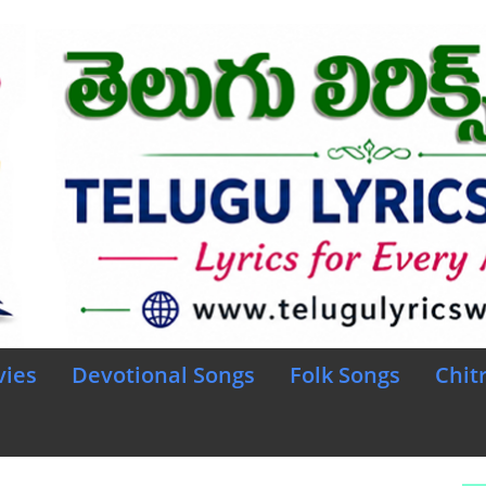
vies
Devotional Songs
Folk Songs
Chit