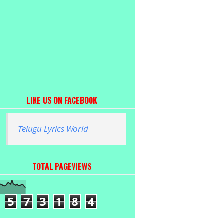
LIKE US ON FACEBOOK
Telugu Lyrics World
TOTAL PAGEVIEWS
5
7
3
1
8
4