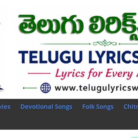
vies
Devotional Songs
Folk Songs
Chit