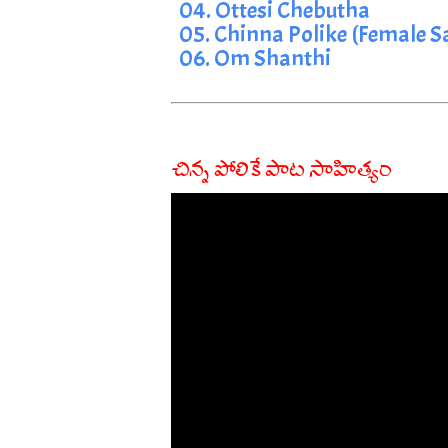
04. Ottesi Chebutha
05. Chinna Polike (Female S
06. Om Shanthi
చిన్న పోలికే పాట సాహిత్యం