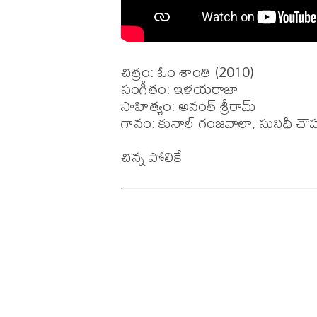
చిత్రం: ఓం శాంతి (2010)

సంగీతం: ఇళయరాజా

సాహిత్యం: అనంత్ శ్రీరామ్ 

గానం: కునాల్ గంజవాలా, సునిధీ చౌహా