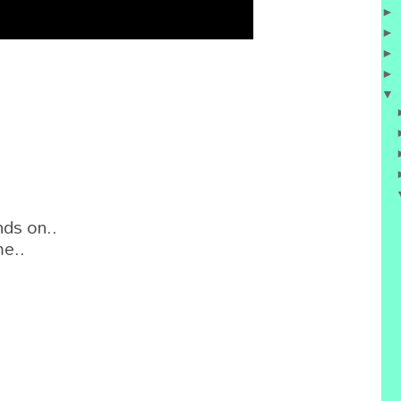
►
►
►
►
▼
ds on..

e..
