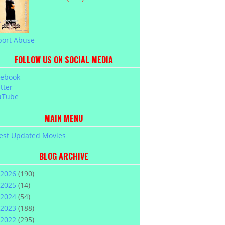
port Abuse
FOLLOW US ON SOCIAL MEDIA
cebook
tter
uTube
MAIN MENU
est Updated Movies
BLOG ARCHIVE
2026
(190)
2025
(14)
2024
(54)
2023
(188)
2022
(295)