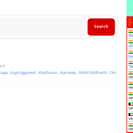
Sto
(2
Go
017
"
Si
raaja
,
Kajal Aggarwal
,
Madhavan
,
Navdeep
,
Nikhil Siddharth
,
Om
vie
vie
vie
vie
vie
vie