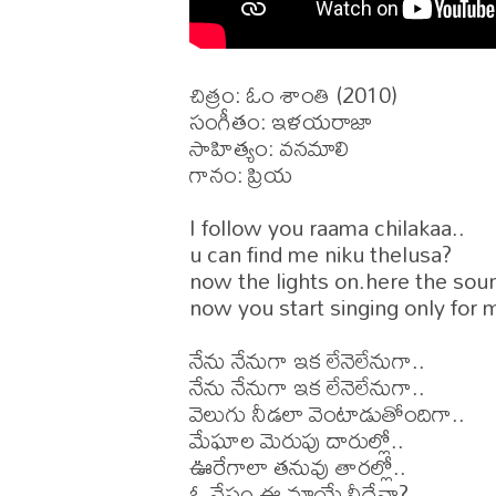
చిత్రం: ఓం శాంతి (2010)

సంగీతం: ఇళయరాజా

సాహిత్యం: వనమాలి 

గానం: ప్రియ 

I follow you raama chilakaa..

u can find me niku thelusa?

now the lights on.here the soun
now you start singing only for m
నేను నేనుగా ఇక లేనెలేనుగా..

నేను నేనుగా ఇక లేనెలేనుగా..

వెలుగు నీడలా వెంటాడుతోందిగా..

మేఘాల మెరుపు దారుల్లో..

ఊరేగాలా తనువు తారల్లో..

ఓ నేస్తం ఈ మాయే నీదేనా?
