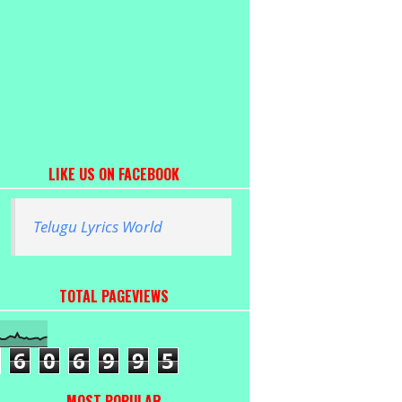
LIKE US ON FACEBOOK
Telugu Lyrics World
TOTAL PAGEVIEWS
6
0
6
9
9
5
MOST POPULAR