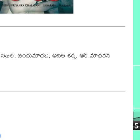
 నిఖిల్, బిందుమాధవి, అదితి శర్మ, ఆర్.మాధవన్

5
)