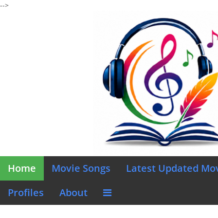
-->
Home
Movie Songs
Latest Updated Mo
Profiles
About