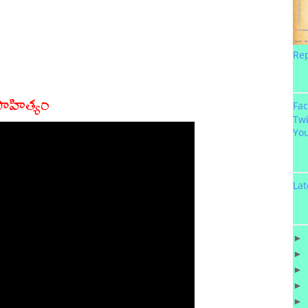
Re
సాహిత్యం
Fa
Twi
Yo
Lat
►
►
►
►
►