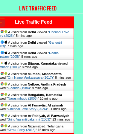
LIVE TRAFFIC FEED
Live Traffic Feed
A visitor from
Delhi
viewed "
Chennai Love
ry (2026)
"
5 mins ago
A visitor from
Delhi
viewed "
Gangotri
003)
"
7 mins ago
A visitor from
Delhi
viewed "
Radha
palam (2005)
"
8 mins ago
A visitor from
Bijapur, Karnataka
viewed
mhadri (2003)
"
8 mins ago
A visitor from
Mumbai, Maharashtra
wed "
Om Namo Venkatesaya (2017)
"
8 mins ago
A visitor from
Nellore, Andhra Pradesh
wed "
Goonda (1984)
"
9 mins ago
A visitor from
Bengaluru, Karnataka
wed "
Narasimhudu (2005)
"
10 mins ago
A visitor from
Al Funaytis, Al asimah
wed "
Chennai Love Story (2026)
"
11 mins ago
A visitor from
Ar Rabiyah, Al Farwaniyah
wed "
Srinu Vasanti Lakshmi (2003)
"
13 mins ago
A visitor from
Nizamabad, Telangana
wed "
Kirrak Party (2018)
"
15 mins ago