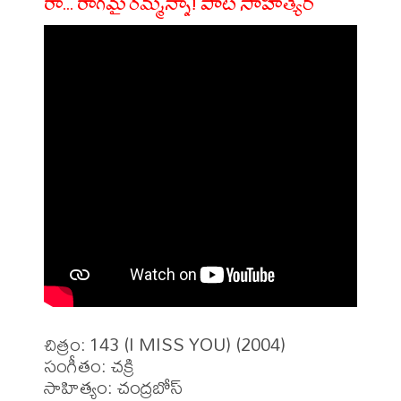
రా... రాగమై రమ్మన్నా! పాట సాహిత్యం
చిత్రం: 143 (I MISS YOU) (2004)

సంగీతం: చక్రి

సాహిత్యం: చంద్రబోస్
