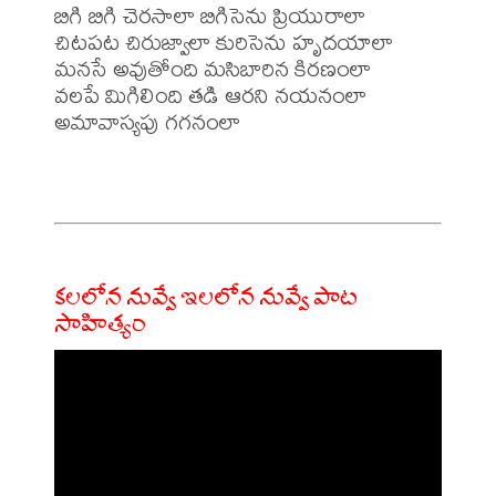
బిగి బిగి చెరసాలా బిగిసెను ప్రియురాలా

చిటపట చిరుజ్వాలా కురిసెను హృదయాలా

మనసే అవుతోంది మసిబారిన కిరణంలా

వలపే మిగిలింది తడి ఆరని నయనంలా

అమావాస్యపు గగనంలా

కలలోన నువ్వే ఇలలోన నువ్వే పాట
సాహిత్యం