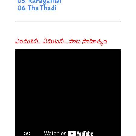
05. Raragamai
06. Tha Thadi
ఎందుకనీ... ఏమిటనీ... పాట సాహిత్యం