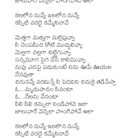
జాలువారే వెన్నెలా పొంగిపోవే అలా

కలలోన నువ్వే ఇలలోన నువ్వే

కన్నీటి వరదై కమ్మేసినావే

మెత్తగా మత్తుగా మల్లెపువ్వా

నీ చెంపమీద కోటి ముద్దులివ్వా

మెల్లగా చల్లగా చిట్టిగువ్వా

సన్నమూగ సైగ చేసే కాలిమువ్వా

నువు ఎదపై పడుకుంటే నిను ఊపే ఊయల 
నేనవుతా

చిరునవ్వే వరమిస్తే నీ పెదవిని చినుకై తడిపేస్తా

ఓ...మృదుపాదం నీవంటా

ఓ...నేలను నేనంటా

నీలి నీలి కన్నులా నిండిపోవె ఇలా

జాలువారే వెన్నెలా పొంగిపోవే అలా

కలలోన నువ్వే ఇలలొన నువ్వే

కన్నీటి వరదై కమ్మేసినావే
