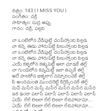
చిత్రం: 143 ( I MISS YOU )

సంగీతం: చక్రి

సాహిత్యం: సుద్ర అప్పు

గానం: చక్రి, పల్లవి

నా ఒంటిలోన వేడిపుట్టి చంపేస్తోంది పిల్లడ

నా కన్నె ఈడు పోరుపెట్టి పిలుస్తోంది పిల్లడ

నా ఒంటిలోన వేడిపుట్టి చంపేస్తోంది పిల్లడ

నా కన్నె ఈడు పోరుపెట్టి పిలుస్తోంది పిల్లడ

ఎయ్ కళ్ళలోన కళ్ళుపెట్టి అలా చూడకే తల్లే

నా గుండెలోన కవ్వమెట్టి ఇలా తిప్పకే తల్లే

అరే పాలకోవ బిళ్ళలాగ నన్నూరించకే తల్లే

నీ అందమంత ముందరెట్టి కిర్రెక్కించకే తల్లే

నువ్ మసేర మస్సే మసేర మసేర మసేర మసేర

ఇక ఢంకా పలాసే పలాసే పలాసే పలాసే పలాసే

ఏయ్  లేలే లెలలా లేలే లెలలా లేచిపోదామా...

ఏయ్  లేలే లెలలా లేలే లెలలా లేచిపోదామా...
