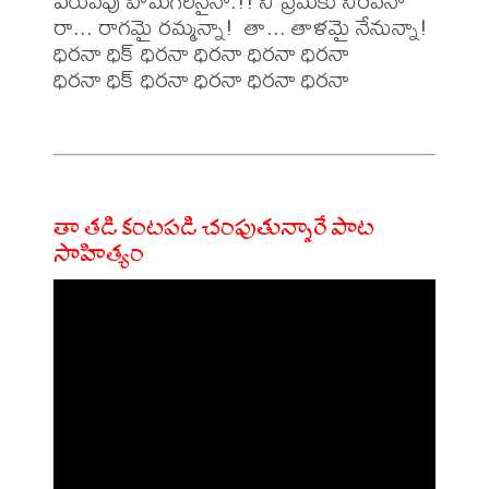
పరువపు హిమగిరినైనా.!! నీ ప్రేమకు నీరవనా

రా... రాగమై రమ్మన్నా!  తా... తాళమై నేనున్నా!

ధిరనా ధిక్ ధిరనా ధిరనా ధిరనా ధిరనా

ధిరనా ధిక్ ధిరనా ధిరనా ధిరనా ధిరనా

తా తడి కంటపడి చంపుతున్నారే పాట
సాహిత్యం