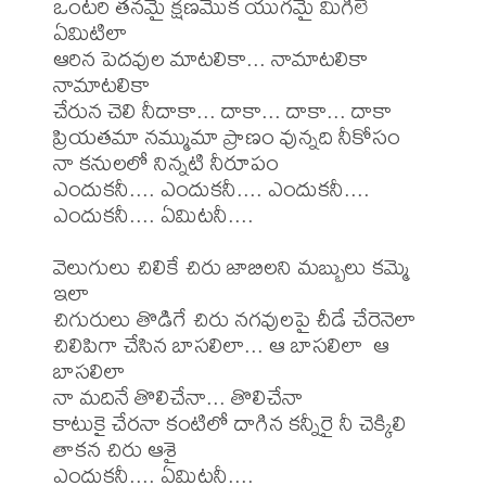
ఒంటరి తనమై క్షణమొక యుగమై మిగిలే 
ఏమిటిలా

ఆరిన పెదవుల మాటలికా... నామాటలికా 
నామాటలికా

చేరున చెలి నీదాకా... దాకా... దాకా... దాకా

ప్రియతమా నమ్ముమా ప్రాణం వున్నది నీకోసం

నా కనులలో నిన్నటి నీరూపం

ఎందుకనీ.... ఎందుకనీ.... ఎందుకనీ.... 
ఎందుకనీ.... ఏమిటనీ....

వెలుగులు చిలికే చిరు జాబిలని మబ్బులు కమ్మె 
ఇలా

చిగురులు తొడిగే చిరు నగవులపై చీడే చేరెనెలా

చిలిపిగా చేసిన బాసలిలా... ఆ బాసలిలా  ఆ 
బాసలిలా

నా మదినే తొలిచేనా... తొలిచేనా

కాటుకై చేరనా కంటిలో దాగిన కన్నీరై నీ చెక్కిలి 
తాకన చిరు ఆశై

ఎందుకనీ.... ఏమిటనీ....
