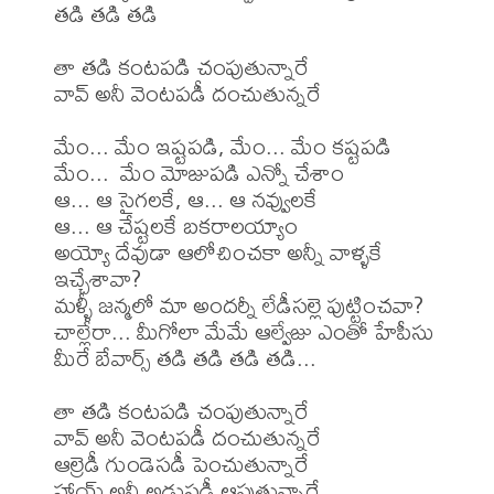
తడి తడి తడి

తా తడి కంటపడి చంపుతున్నారే

వావ్ అనీ వెంటపడీ దంచుతున్నరే

మేం... మేం ఇష్టపడి, మేం... మేం కష్టపడి

మేం...  మేం మోజుపడి ఎన్నో చేశాం

ఆ... ఆ సైగలకే, ఆ... ఆ నవ్వులకే

ఆ... ఆ చేష్టలకే బకరాలయ్యాం

అయ్యో దేవుడా ఆలోచించకా అన్నీ వాళ్ళకే 
ఇచ్చేశావా?

మళ్ళీ జన్మలో మా అందర్నీ లేడీసల్లె పుట్టించవా?

చాల్లేరా... మీగోలా మేమే ఆల్వేజు ఎంతో హేపీసు

మీరే బేవార్స్ తడి తడి తడి తడి...          

తా తడి కంటపడి చంపుతున్నారే

వావ్ అనీ వెంటపడీ దంచుతున్నరే

ఆల్రెడీ గుండెసడీ పెంచుతున్నారే

హాయ్ అనీ అడ్దుపడీ ఆపుతున్నారే
