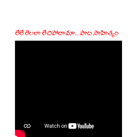
లేలే లెలలా లేచిపోదామా... పాట సాహిత్యం