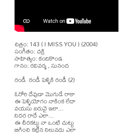
చిత్రం: 143 ( I MISS YOU ) (2004)

సంగీతం: చక్రి

సాహిత్యం: కందికొండ

గానం: రవివర్మ , సునంద

రండీ  రండీ పెళ్ళికి రండీ (2)

ఓరోరి దేవుడా మొగుడే రాకా

ఈ పెళ్ళియోగం నాకింక లేదా

వయసు బరువై ఇలా...

నిదర రాదే ఎలా...

ఈ చీరకట్టు నా ఒంటి చుట్టు

బిగించి కట్టిన నిలువదు ఎలా
