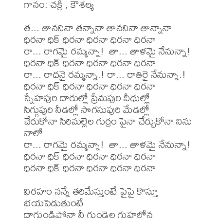
గానం: చక్రి , కౌశల్య

త... తాననినా తన్నానా తాననినా తాన్నానా

ధిరనా ధిక్ ధిరనా ధిరనా ధిరనా ధిరనా

రా... రాగమై రమ్మన్నా!  తా... తాళమై నేనున్నా!

ధిరనా ధిక్ ధిరనా ధిరనా ధిరనా ధిరనా

రా... రాధనై రమ్మన్నా.! రా... రాతిరై నేనున్నా.!

ధిరనా ధిక్ ధిరనా ధిరనా ధిరనా ధిరనా

స్నేహపురి దారుల్లో ప్రేమపురి వీధుల్లో

సిగ్గుపురి నీడల్లో సొగసుపురి మేడల్లో

చేరుకోనా సిరిమల్లెల గుర్రం పైనా చేర్చుకోనా నిను 
నాలో

రా... రాగమై రమ్మన్నా!  తా... తాళమై నేనున్నా!

ధిరనా ధిక్ ధిరనా ధిరనా ధిరనా ధిరనా

ధిరనా ధిక్ ధిరనా ధిరనా ధిరనా ధిరనా

విరహం నన్నే తరిమేస్తుంటే పైపై కొస్తూ 
భయపెడుతుంటే

దాగుండిపోనా నీ గుండెల గుహలోన 