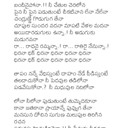
బందీనైపోనా.!! నీ చేతుల చెరలోన

పైన నీ పైన పడుతుంటే చీకటివాన లేనా నేలేనా 
చంద్రుణ్ణే గొడుగుగ తేనా

చూపుల సుందర వదనా మాపటి వేళల మదనా

అయిదారడుగులు ఉన్నా.! నీ అడుగుకు 
మడుగవనా

రా... రాధనై రమ్మన్నా.! రా... రాతిరై నేనున్నా.!

ధిరనా ధిక్ ధిరనా ధిరనా ధిరనా ధిరనా

ధిరనా ధిక్ ధిరనా ధిరనా ధిరనా ధిరనా

తాపం నన్నే వేధిస్తుంటే దాహం నేడే పీడిస్తుంటే

తలదాచుకోనా నీ పెదవుల తడిలోనా 
పడవేసుకోనా.?  నీ మధువుల నదిలోనా

లోనా నీలోనా పుడుతుంటే తుమ్మెదకూనా

కానా జతకానా ప్రాయాన్నే పువ్వుగ తేనా

మనసున దోచిన సుగుణ మలుపుల తిరిగిన 
రచన
