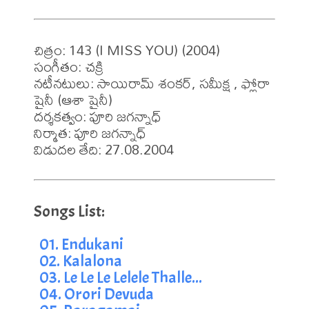
చిత్రం: 143 (I MISS YOU) (2004)

సంగీతం: చక్రి

నటీనటులు: సాయిరామ్ శంకర్, సమీక్ష , ఫ్లోరా 
షైనీ (ఆశా షైనీ)

దర్శకత్వం: పూరి జగన్నాధ్

నిర్మాత: పూరి జగన్నాధ్

విడుదల తేది: 27.08.2004
01. Endukani
02. Kalalona
03. Le Le Le Lelele Thalle...
04. Orori Devuda