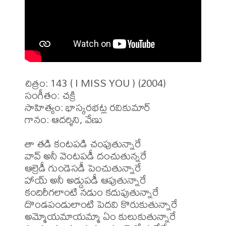
చిత్రం: 143 ( I MISS YOU ) (2004)

సంగీతం: చక్రి

సాహిత్యం: భాస్కరభట్ల రవికుమార్

గానం: ఆదర్శిని, వేణు

తా తడి కంటపడి చంపుతున్నారే

వావ్ అనీ వెంటపడీ దంచుతున్నరే

ఆల్రెడీ గుండెసడీ పెంచుతున్నారే

హాయ్ అనీ అడ్దుపడీ ఆపుతున్నారే

కందిరీగలాంటి నడుం కదుపుతున్నారే

దొండపండులాంటి పెదవి కొరుకుతున్నారే

అమ్మోయమాయమ్మా ఏం కులుకుతున్నారే
