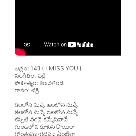
చిత్రం: 143 ( I MISS YOU )

సంగీతం: చక్రి

సాహిత్యం: కందికొండ

గానం: చక్రి

కలలోన నువ్వే ఇలలోన నువ్వే

కలలోన నువ్వే ఇలలోన నువ్వే

కన్నీటి వరదై కమ్మేసినావే

గుండెలోన కూసిన కోయిలా

గొంతుమూగదైనది ఏంటిలా
