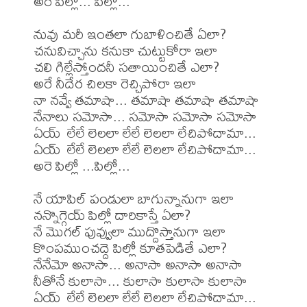
అరె పిల్లో... పిల్లో...

నువు మరీ ఇంతలా గుబాళించితే ఏలా?

చనువిచ్చాను కనుకా చుట్టుకోరా ఇలా

చలి గిల్లేస్తోందనీ సతాయించితే ఎలా?

అరే నీదేర చిలకా రెచ్చిపోరా ఇలా

నా నవ్వే తమాషా... తమాషా తమాషా తమాషా

నేనాలు సమోసా... సమోసా సమోసా సమోసా

ఏయ్  లేలే లెలలా లేలే లెలలా లేచిపోదామా...

ఏయ్  లేలే లెలలా లేలే లెలలా లేచిపోదామా...

అరె పిల్లో ...పిల్లో...

నే యాపిల్ పండులా బాగున్నానుగా ఇలా

నన్నొగ్గెయ్ పిల్లో దారికాస్తే ఏలా?

నే మొగల్ పువ్వులా ముద్దొస్తానుగా ఇలా

కొంపముంచద్దె పిల్లో కూతపెడితే ఎలా?

నేనేమో అనాసా... అనాసా అనాసా అనాసా

నీతోనే కులాసా... కులాసా కులాసా కులాసా

ఏయ్  లేలే లెలలా లేలే లెలలా లేచిపోదామా...
