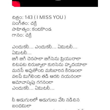
చిత్రం: 143 ( I MISS YOU )

సంగీతం: చక్రి

సాహిత్యం: కందికొండ

గానం: చక్రి

ఎందుకనీ... ఎందుకనీ... ఏమిటనీ... 
ఏమిటనీ...

బిగి బిగి చెరసాలా బిగిసెను ప్రియురాలా

చిటపట చిరుజ్వాలా కురిసెను హృదయాలా

మనసే అవుతోంది మసిబారిన కిరణంలా

వలపే మిగిలింది తడి ఆరని నయనంలా

అమావాస్యపు గగనంలా

ఎందుకనీ... ఏమిటనీ...

నీ అడుగులలో అడుగులు వేసి నడిచిన 
బంధమిలా
