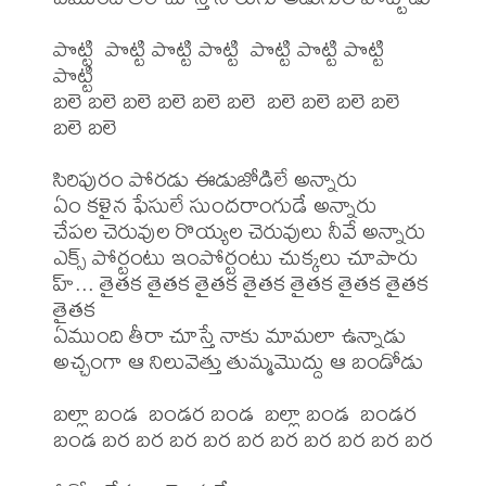
పొట్టి  పొట్టి పొట్టి పొట్టి  పొట్టి పొట్టి పొట్టి  
పొట్టి

బలె బలె బలె బలె బలె బలె  బలె బలె బలె బలె 
బలె బలె

సిరిపురం పోరడు ఈడుజోడిలే అన్నారు

ఏం కళైన ఫేసులే సుందరాంగుడే అన్నారు

చేపల చెరువుల రొయ్యల చెరువులు నీవే అన్నారు

ఎక్స్ పోర్టంటు ఇంపోర్టంటు చుక్కలు చూపారు

హ్... తైతక తైతక తైతక తైతక తైతక తైతక తైతక 
తైతక

ఏముంది తీరా చూస్తే నాకు మామలా ఉన్నాడు

అచ్చంగా ఆ నిలువెత్తు తుమ్మమొద్దు ఆ బండోడు

బల్లా బండ  బండర బండ  బల్లా బండ  బండర 
బండ బర బర బర బర బర బర బర బర బర బర
