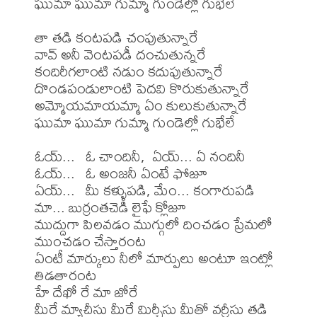
ఘుమా ఘుమా గుమ్మా గుండెల్లో గుభేలే

తా తడి కంటపడి చంపుతున్నారే

వావ్ అనీ వెంటపడీ దంచుతున్నరే

కందిరీగలాంటి నడుం కదుపుతున్నారే

దొండపండులాంటి పెదవి కొరుకుతున్నారే

అమ్మోయమాయమ్మా ఏం కులుకుతున్నారే

ఘుమా ఘుమా గుమ్మా గుండెల్లో గుభేలే

ఓయ్...   ఓ చాందినీ,  ఏయ్... ఏ నందినీ

ఓయ్...   ఓ అంజనీ ఏంటే ఫోజూ

ఏయ్...   మీ కళ్ళుపడి, మేం... కంగారుపడి

మా... బుర్రంతచెడి లైఫే క్లోజూ

ముద్దుగా పిలవడం ముగ్గులో దించడం ప్రేమలో 
ముంచడం చేస్తారంట

ఏంటీ మార్కులు నీలో మార్పులు అంటూ ఇంట్లో 
తిడతారంట

హే దేఖో రే మా జోరే

మీరే మ్యాచీసు మీరే మిర్చీసు మీతో వర్రీసు తడి 