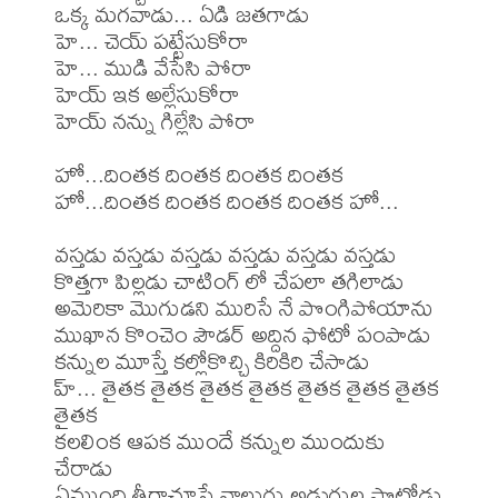
ఒక్క మగవాడు... ఏడి జతగాడు

హె... చెయ్ పట్టేసుకోరా

హె... ముడి వేసేసి పోరా

హెయ్ ఇక అల్లేసుకోరా

హెయ్ నన్ను గిల్లేసి పోరా

హో...దింతక దింతక దింతక దింతక

హో...దింతక దింతక దింతక దింతక హో...

వస్తడు వస్తడు వస్తడు వస్తడు వస్తడు వస్తడు

కొత్తగా పిల్లడు చాటింగ్ లో చేపలా తగిలాడు

అమెరికా మొగుడని మురిసే నే పొంగిపోయాను

ముఖాన కొంచెం పౌడర్ అద్దిన ఫోటో పంపాడు

కన్నుల మూస్తే కల్లోకొచ్చి కిరికిరి చేసాడు

హ్... తైతక తైతక తైతక తైతక తైతక తైతక తైతక 
తైతక

కలలింక ఆపక ముందే కన్నుల ముందుకు 
చేరాడు

ఏముంది తీరాచూస్తే నాలుగు అడుగుల పొట్టోడు
