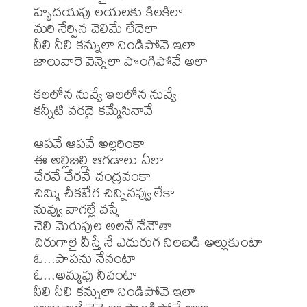
హృదయపు లయలకు కిలకిలా

మరి నేర్పిన చెలిమే లేదెలా

నీలి నీలి కన్నులా నిండిపోవె ఇలా

జాలువారె వెన్నెలా పొంగిపోవే అలా

కలలోన నువ్వే ఇలలోన నువ్వే

కన్నీటి వరదై కమ్మేసినావే

ఆపవే ఆపవే అల్లరింకా

ఈ అల్లిబిల్లి ఆగడాలు ఏలా

చేరవే చేరవే చంద్రవంకా

చిమ్మి చీకటేగ చిన్నినవ్వు లేకా

నువ్వు వాగల్లే వస్తే

చెలి మెరుపుల అలనే నేనౌతా

చిరుగాలై వీస్తే నే ఎదురుగ నిలబడి అల్లుకుంటా

ఓ...పాపను నేనంటా

ఓ...అమ్మవు నీవంటా

నీలి నీలి కన్నులా నిండిపోవె ఇలా
