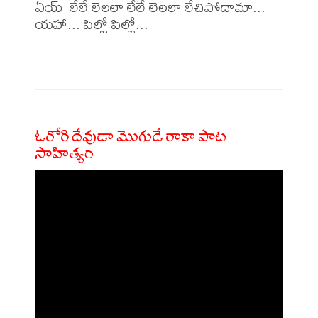
ఏయ్  లేలే లెలలా లేలే లెలలా లేచిపోదామా...

యహా... పిల్లో పిల్లో...

ఓరోరి దేవుడా మొగుడే రాకా పాట
సాహిత్యం