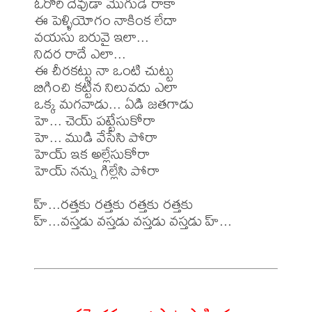
ఓరోరి దేవుడా మొగుడే రాకా

ఈ పెళ్ళియోగం నాకింక లేదా

వయసు బరువై ఇలా...

నిదర రాదే ఎలా...

ఈ చీరకట్టు నా ఒంటి చుట్టు

బిగించి కట్టిన నిలువదు ఎలా

ఒక్క మగవాడు... ఏడి జతగాడు

హె... చెయ్ పట్టేసుకోరా

హె... ముడి వేసేసి పోరా

హెయ్ ఇక అల్లేసుకోరా

హెయ్ నన్ను గిల్లేసి పోరా

హ్...రత్తకు రత్తకు రత్తకు రత్తకు

హ్...వస్తడు వస్తడు వస్తడు వస్తడు హ్...
