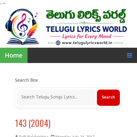
-->
Home
Search Box
143 (2004)
Palli Balakrishna
Monday, July 24, 2017