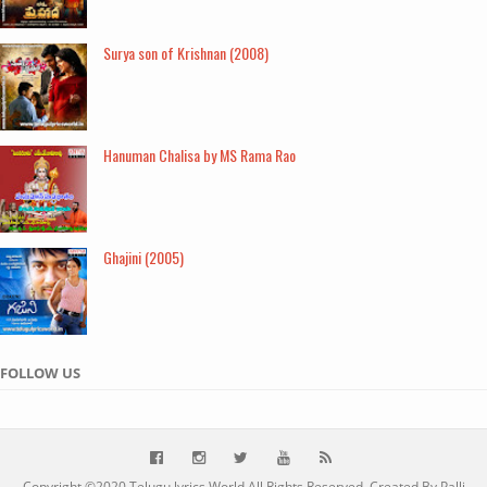
Surya son of Krishnan (2008)
Hanuman Chalisa by MS Rama Rao
Ghajini (2005)
FOLLOW US
Copyright ©2020
Telugu lyrics World
All Rights Reserved. Created By Palli