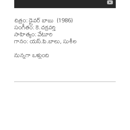
చిత్రం: డ్రైవర్ బాబు  (1986)

సంగీతం: కె.చక్రవర్తి

సాహిత్యం: వేటూరి 

గానం: యస్.పి.బాలు, సుశీల 

నున్నగా ఒళ్లుంది
