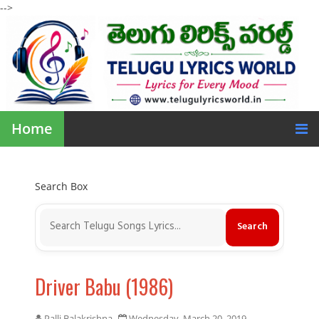
-->
Home
Search Box
Driver Babu (1986)
Palli Balakrishna
Wednesday, March 20, 2019