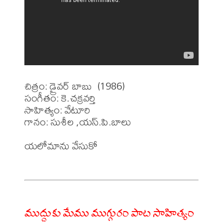
చిత్రం: డ్రైవర్ బాబు  (1986)

సంగీతం: కె.చక్రవర్తి

సాహిత్యం: వేటూరి 

గానం: సుశీల ,యస్.పి.బాలు

యలోమాను వేసుకో 

ముద్దుకు మేము ముగ్గురం పాట సాహిత్యం