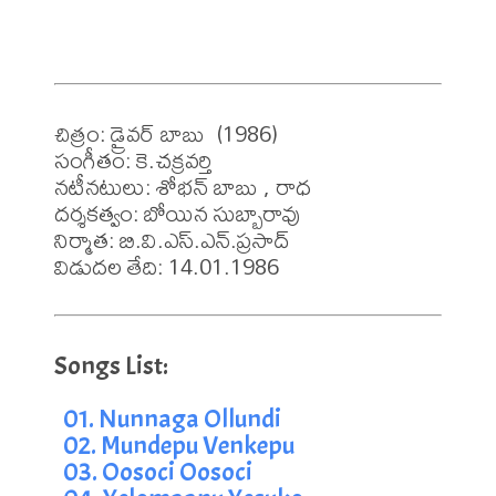
చిత్రం: డ్రైవర్ బాబు  (1986)

సంగీతం: కె.చక్రవర్తి

నటీనటులు: శోభన్ బాబు , రాధ 

దర్శకత్వం: బోయిన సుబ్బారావు 

నిర్మాత: బి.వి.ఎస్.ఎన్.ప్రసాద్ 

విడుదల తేది: 14.01.1986
01. Nunnaga Ollundi
02. Mundepu Venkepu
03. Oosoci Oosoci