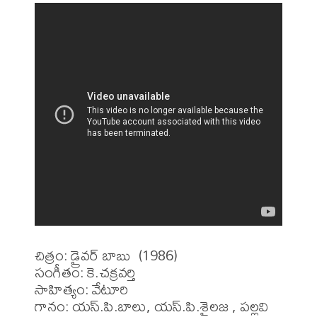
చిత్రం: డ్రైవర్ బాబు  (1986)

సంగీతం: కె.చక్రవర్తి

సాహిత్యం: వేటూరి 

గానం: యస్.పి.బాలు, యస్.పి.శైలజ , పల్లవి 
