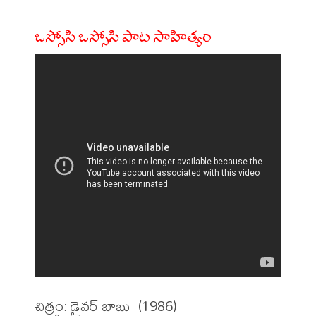
ఒస్సోసి ఒస్సోసి పాట సాహిత్యం
చిత్రం: డ్రైవర్ బాబు  (1986)
