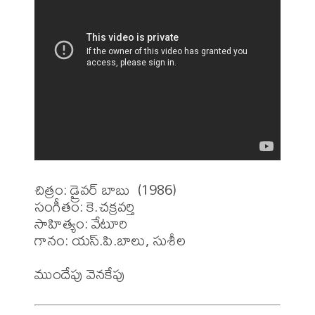
చిత్రం: డ్రైవర్ బాబు  (1986)

సంగీతం: కె.చక్రవర్తి

సాహిత్యం: వేటూరి 

గానం: యస్.పి.బాలు, సుశీల 
