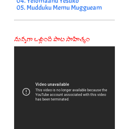
04. Yelomaanu Yesuko
05. Mudduku Memu Muggueam
నున్నగా ఒళ్లుంది పాట సాహిత్యం