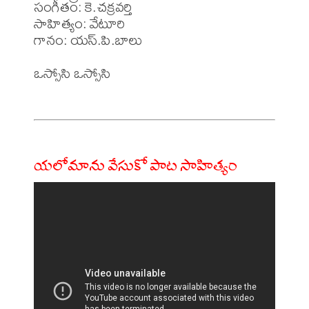
సంగీతం: కె.చక్రవర్తి

సాహిత్యం: వేటూరి 

గానం: యస్.పి.బాలు

ఒస్సోసి ఒస్సోసి

యలోమాను వేసుకో పాట సాహిత్యం