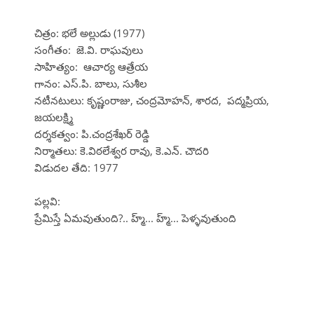
చిత్రం: భలే అల్లుడు (1977)
సంగీతం: జె.వి. రాఘవులు
సాహిత్యం: ఆచార్య ఆత్రేయ
గానం: ఎస్.పి. బాలు, సుశీల
నటీనటులు: కృష్ణంరాజు, చంద్రమోహన్, శారద, పద్మప్రియ,
జయలక్ష్మి
దర్శకత్వం: పి.చంద్రశేఖర్ రెడ్డి
నిర్మాతలు: కె.విఠలేశ్వర రావు, కె.ఎన్. చౌదరి
విడుదల తేది: 1977
పల్లవి:
ప్రేమిస్తే ఏమవుతుంది?.. హ్మ్... హ్మ్... పెళ్ళవుతుంది