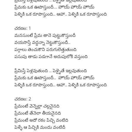
ప్రేమకు ఒక ఊపొస్తుందీ... హొయ్ హొయ్ హొయ్
పెళ్ళికి ఒక రూపొస్తుంది.. ఆహా.. పెళ్ళికి ఒక రూపొస్తుంది
చరణం: 1
మనసుంటే ప్రేమ తానె పుట్టుకొస్తుందీ
వయసొస్తే వద్దన్నా నెట్టుకొస్తుందీ..
పగ్గాలు తెంచుకొని పరుగులెత్తుతుంది
పసుపు తాడు పడగానే అదుపులోకి వస్తుంది
ప్రేమిస్తే పెళ్లవుతుంది .. పెళ్ళైతే ఇల్లవుతుంది
ప్రేమకు ఒక ఊపొస్తుందీ.. హొయ్ హొయ్ హొయ్
పెళ్ళికి ఒక రూపొస్తుంది.. ఆహా.. పెళ్ళికి ఒక రూపొస్తుంది
చరణం: 2
ప్రేమంటే వెన్నెల్లా చల్లనైనది
ప్రేమంటే తేనెలా తీయనైనది
ప్రేమంటే అదో రకం పిచ్చి వంటిది
పెళ్ళే ఆ పిచ్చికి మందు వంటిదీ