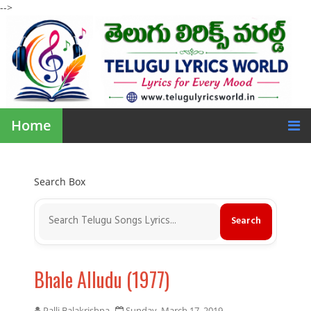
-->
Home
Search Box
Bhale Alludu (1977)
Palli Balakrishna
Sunday, March 17, 2019