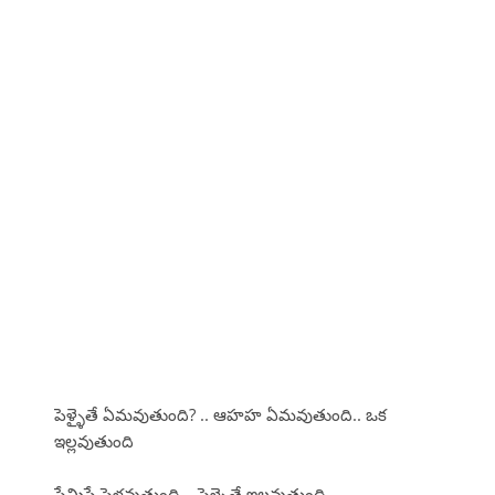
పెళ్ళైతే ఏమవుతుంది? .. ఆహహ ఏమవుతుంది.. ఒక
ఇల్లవుతుంది
ప్రేమిస్తే పెళ్లవుతుంది .. పెళ్ళైతే ఇల్లవుతుంది