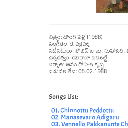
చిత్రం: దొంగ పెళ్లి (1988)

సంగీతం: కె,చక్రవర్తి 

నటీనటులు: శోభన్ బాబు, సుహాసిని,
దర్శకత్వం: రవిరాజా పినిశెట్టి

నిర్మాత: ఆనం గోపాల కృష్ణ 

విడుదల తేది: 05.02.1988
01. Chinnottu Peddottu
02. Manasevaro Adigaru
03. Vennello Pakkanunte C