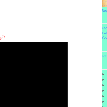
Re
Fa
Twi
యం
Yo
Lat
►
►
►
►
►
►