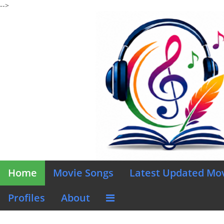
-->
Home
Movie Songs
Latest Updated Mo
Profiles
About