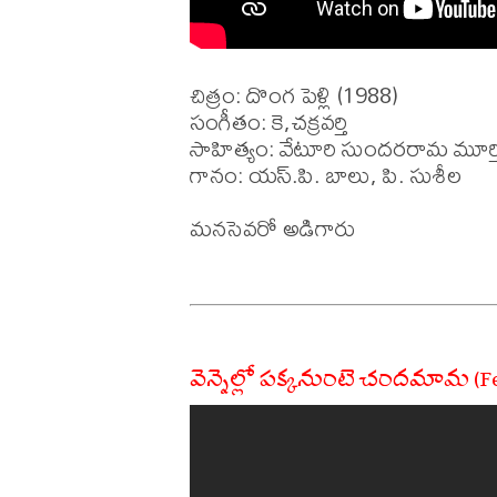
చిత్రం: దొంగ పెళ్లి (1988)

సంగీతం: కె,చక్రవర్తి 

సాహిత్యం: వేటూరి సుందరరామ మూర్తి
గానం: యస్.పి. బాలు, పి. సుశీల 

మనసెవరో అడిగారు 

వెన్నెల్లో పక్కనుంటె చందమామ (