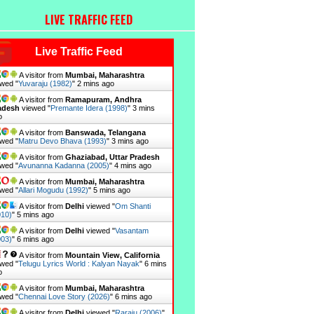
LIVE TRAFFIC FEED
Live Traffic Feed
A visitor from
Mumbai, Maharashtra
wed "
Yuvaraju (1982)
"
2 mins ago
A visitor from
Ramapuram, Andhra
adesh
viewed "
Premante Idera (1998)
"
3 mins
o
A visitor from
Banswada, Telangana
wed "
Matru Devo Bhava (1993)
"
3 mins ago
A visitor from
Ghaziabad, Uttar Pradesh
wed "
Avunanna Kadanna (2005)
"
4 mins ago
A visitor from
Mumbai, Maharashtra
wed "
Allari Mogudu (1992)
"
5 mins ago
A visitor from
Delhi
viewed "
Om Shanti
010)
"
5 mins ago
A visitor from
Delhi
viewed "
Vasantam
003)
"
6 mins ago
A visitor from
Mountain View, California
wed "
Telugu Lyrics World : Kalyan Nayak
"
6 mins
o
A visitor from
Mumbai, Maharashtra
wed "
Chennai Love Story (2026)
"
6 mins ago
A visitor from
Delhi
viewed "
Raraju (2006)
"