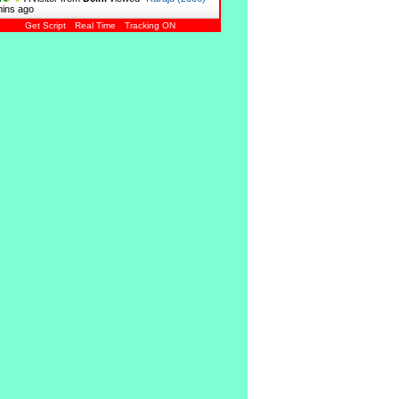
mins ago
Get Script
Real Time
Tracking ON