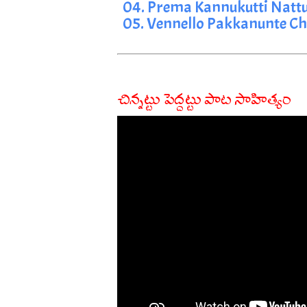
04. Prema Kannukutti Na
05. Vennello Pakkanunte C
చిన్నట్టు పెద్దట్టు పాట సాహిత్యం