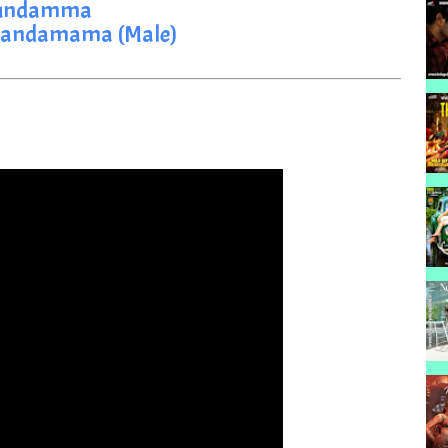
ttundamma
handamama (Male) 