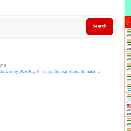
vie
Pr
ag
vie
019
vie
akravarthy
,
Ravi Raja Pinisetty
,
Sobhan Babu
,
Sumalatha
,
vie
(2
(2
vie
ag
vie