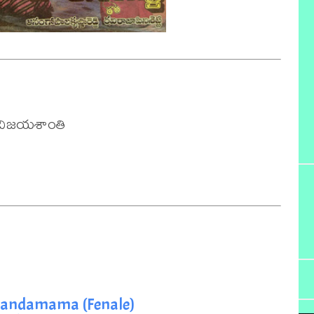
 విజయశాంతి 

handamama (Fenale)