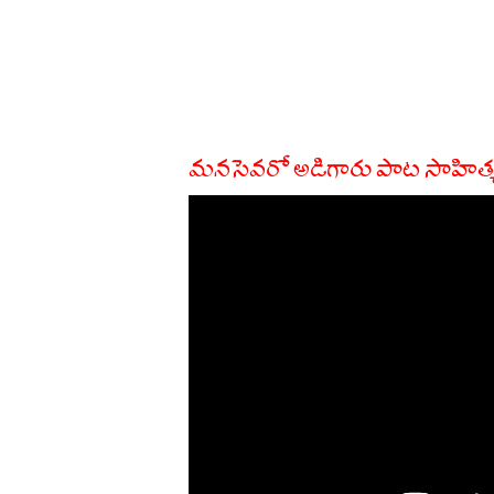
మనసెవరో అడిగారు పాట సాహిత్