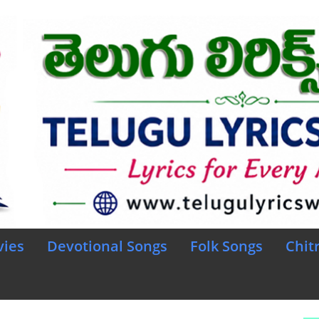
vies
Devotional Songs
Folk Songs
Chit