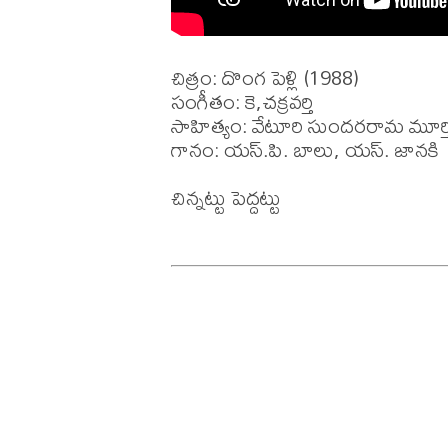
చిత్రం: దొంగ పెళ్లి (1988)

సంగీతం: కె,చక్రవర్తి 

సాహిత్యం: వేటూరి సుందరరామ మూర్తి
గానం: యస్.పి. బాలు, యస్. జానకి 

చిన్నట్టు పెద్దట్టు
