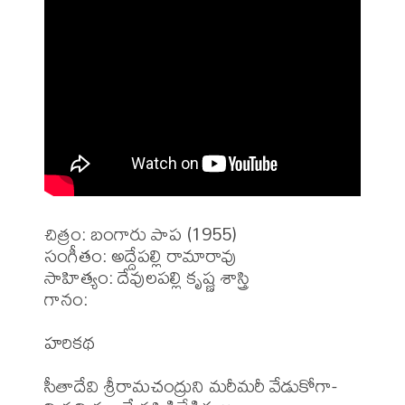
చిత్రం: బంగారు పాప (1955)

సంగీతం: అద్దేపల్లి రామారావు 

సాహిత్యం: దేవులపల్లి కృష్ణ శాస్త్రి 

గానం: 

హరికథ

సీతాదేవి శ్రీరామచంద్రుని మరీమరీ వేడుకోగా-
