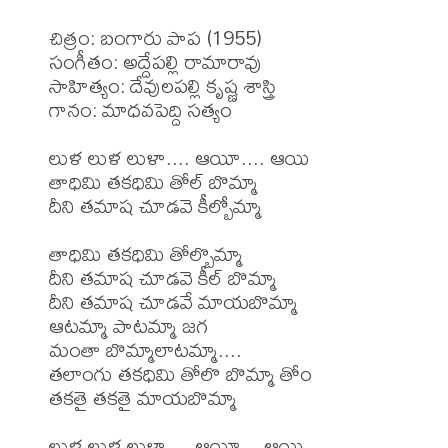
చిత్రం: బంగారు పాప (1955)

సంగీతం: అద్దేపల్లి రామారావు 

సాహిత్యం: దేవులపల్లి కృష్ణ శాస్త్రి 

గానం: మాధవపెద్ది సత్యం 

లుళ లుళ లుళా.... ఆయీ.... ఆయి

తాధిమి తకధిమి తోల్ బొమ్మా

దీని తమాష చూడవె కీల్బోమ్మా

తాధిమి తకధిమి తోల్బొమ్మా

దీని తమాష చూడవె కీల్ బొమ్మా

దీని తమాష చూడవే మాయబొమ్మా

ఆటమ్మా పాటమ్మా జగ

మంతా బొమ్మాలాటమ్మా....

తలాంగు తకధిమి తోలొ బొమ్మా తోం

తకతై తకతై మాయబొమ్మా

లుళ లుళ లుళా.... ఆయీ... ఆయి
