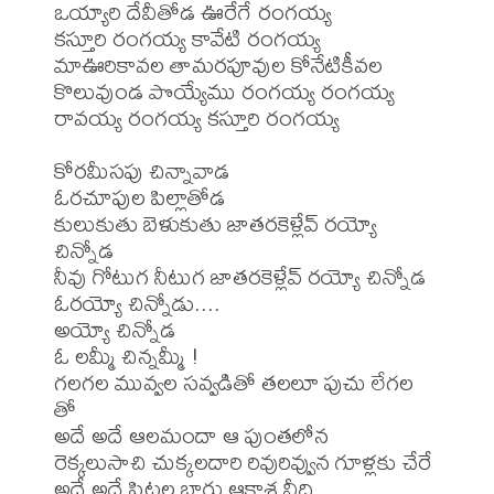
ఒయ్యారి దేవీతోడ ఊరేగే రంగయ్య

కస్తూరి రంగయ్య కావేటి రంగయ్య

మాఊరికావల తామరపూవుల కోనేటికీవల

కొలువుండ పొయ్యేము రంగయ్య రంగయ్య

రావయ్య రంగయ్య కస్తూరి రంగయ్య

కోరమీసపు చిన్నావాడ

ఓరచూపుల పిల్లాతోడ

కులుకుతు బెళుకుతు జాతరకెళ్లేవ్ రయ్యో 
చిన్నోడ

నీవు గోటుగ నీటుగ జాతరకెళ్లేవ్ రయ్యో చిన్నోడ

ఓరయ్యో చిన్నోడు....

అయ్యో చిన్నోడ

ఓ లమ్మీ చిన్నమ్మీ !

గలగల మువ్వల సవ్వడితో తలలూ పుచు లేగల 
తో

అదే అదే ఆలమందా ఆ పుంతలోన

రెక్కలుసాచి చుక్కలదారి రివురివ్వున గూళ్లకు చేరే

అదే అదే పిట్టల బారు ఆకాశ వీధి....
