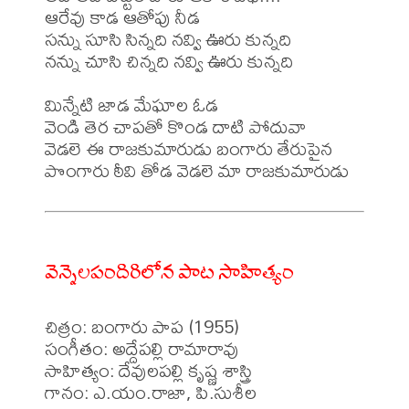
ఆరేవు కాడ ఆతోపు నీడ

సన్ను సూసి సిన్నది నవ్వి ఊరు కున్నది

నన్ను చూసి చిన్నది నవ్వి ఊరు కున్నది

మిన్నేటి జాడ మేఘాల ఓడ

వెండి తెర చాపతో కొండ దాటి పోదువా

వెడలె ఈ రాజకుమారుడు బంగారు తేరుపైన

వెన్నెలపందిరిలోన పాట సాహిత్యం
చిత్రం: బంగారు పాప (1955)

సంగీతం: అద్దేపల్లి రామారావు 

సాహిత్యం: దేవులపల్లి కృష్ణ శాస్త్రి 

గానం: ఎ.యం.రాజా, పి.సుశీల
