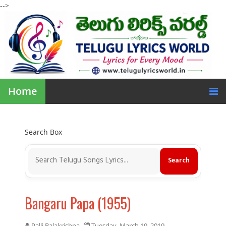
-->
Home
Search Box
Bangaru Papa (1955)
Palli Balakrishna
Tuesday, March 19, 2019