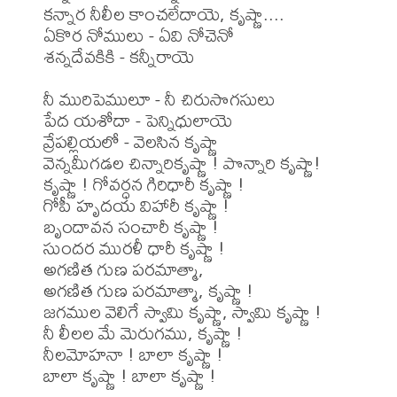
కన్నార నీలీల కాంచలేదాయె, కృష్ణా....

ఏకొర నోములు - ఏవి నోచెనో

శన్నదేవకికి - కన్నీరాయె

నీ మురిపెములూ - నీ చిరుసొగసులు

పేద యశోదా - పెన్నిధులాయె

వ్రేపల్లియలో - వెలసిన కృష్ణా

వెన్నమీగడల చిన్నారికృష్ణా ! పొన్నారి కృష్ణా!

కృష్ణా ! గోవర్ధన గిరిధారీ కృష్ణా !

గోపీ హృదయ విహారీ కృష్ణా !

బృందావన సంచారీ కృష్ణా !

సుందర మురళీ ధారీ కృష్ణా !

అగణిత గుణ పరమాత్మా,

అగణిత గుణ పరమాత్మా, కృష్ణా !

జగముల వెలిగే స్వామి కృష్ణా, స్వామి కృష్ణా !

నీ లీలల మే మెరుగము, కృష్ణా !

నీలమోహనా ! బాలా కృష్ణా !
