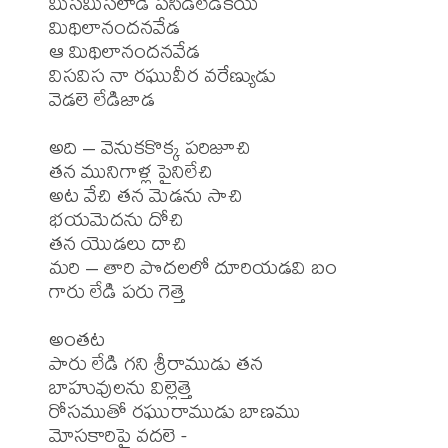
మిసమిసలాడే పసిడిలేడికయి

మిథిలానందనవేడ

ఆ మిథిలానందనవేడ

విసవిస నా రఘువీర వరేణ్యుడు

వెడలె లేడిజాడ

అది – వెనుకకొక్క పరిజూచి

తన మునిగాళ్ల పైనిలేచి

అట వేచి తన మెడను సాచి

భయమెదను దోచి

తన యొడలు దాచి

మరి – తారి పొదలలో దూరియడవి బం

గారు లేడి పరు గెత్తె

అంతట 

పారు లేడి గని శ్రీరాముడు తన

బాహువులను విల్లెత్తె

రోసముతో రఘురాముడు బాణము

మోసకారిపై వదలె -
