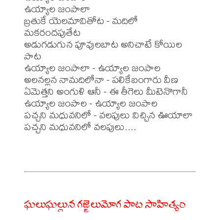
ఉయ్యాల జంపాలా

బ్రతుకే యెలమావితోట - మదిలో 
మకరందపుతేట

అడుగడుగున పూవులబాట అనిచాటే కోయిల 
పాట

ఉయ్యాల జంపాలా - ఉయ్యాల జంపాల

అలనల్లన నామదిలోనా - పలికేబంగారు వీణ

ఏమెత్తని అంగుళి ఆనీ - ఈ తీగెలు మీటెనొగానీ

ఉయ్యాల జంపాల - ఉయ్యాల జంపాల

పచ్చని మధువనిలో - వలపులు విచ్చిన ఊయాలా

పచ్చని మధువనిలో వలపులు....

ఘలుఘల్లున గజ్జెలుమోగ పాట సాహిత్యం