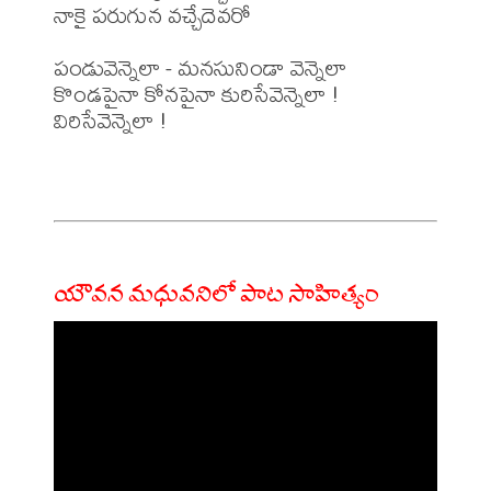
నాకై పరుగున వచ్చేదెవరో

పండువెన్నెలా - మనసునిండా వెన్నెలా

కొండపైనా కోనపైనా కురిసేవెన్నెలా ! 
విరిసేవెన్నెలా !

యౌవన మధువనిలో పాట సాహిత్యం