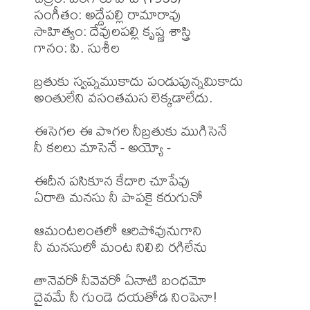
సంగీతం: అద్దేపల్లి రామారావు 

సాహిత్యం: దేవులపల్లి కృష్ణ శాస్త్రి 

గానం: పి. సుశీల

బ్రతుకు స్వప్నముకాదు పండుపున్నమికాదు

అంతులేని వసంతమస లెక్కడాలేదు.

ఈసెగల ఈ పొగల నీబ్రతుకు ముగిసెనే

నీ కలలు మాసెనే - అయ్యో -

ఈదీన పసికూన కేదారి చూపేవు

ఏరాతి మనసు నీ పాపకై కరుగునో

ఆమంటలంతలో ఆరిపోవునుగాని

నీ మనసులో మంట నిలిచి రగిలేను

తానెవరో నీవెవరో ఏనాటి బంధమో

దైవమే నీ గుండె దయతోడ నింపెనా!
