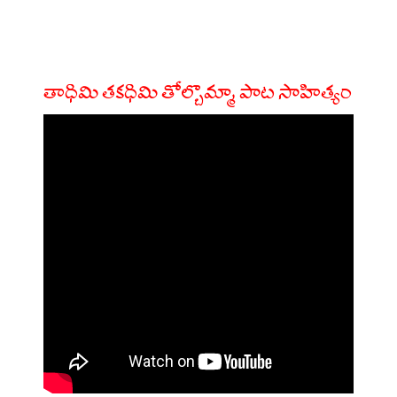
తాధిమి తకధిమి తోల్బొమ్మా పాట సాహిత్యం