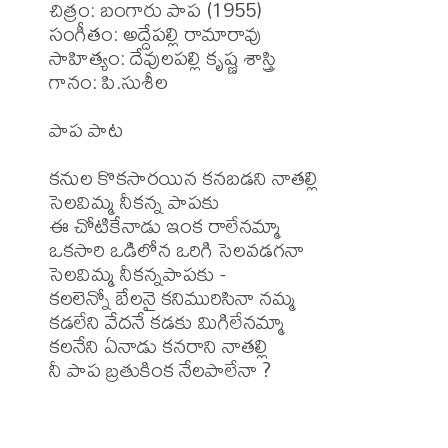
చిత్రం: బంగారు పాప (1955)

సంగీతం: అద్దేపల్లి రామారావు 

సాహిత్యం: దేవులపల్లి కృష్ణ శాస్త్రి 

గానం: పి.సుశీల

పాప పాట

కనుల కొకసారయిన కనబడని నాతల్లి

సెలవిమ్మ నీకన్న పాపకు

ఈ చోటికేనాడు ఇంక రాలేనమ్మా

ఒకసారి ఒడిలోన ఒరిగి సెలవడగనా

సెలవిమ్మ నీకన్నపాపకు -

కలలెన్నో బేలనై కనిమురిసినా నమ్మ

కడలేని వేదనే కడకు మిగిలేనమ్మా

కలనేని ఏనాడు కనరాని నాతల్లి

నీ పాప బ్రతుకింక నేలపాలేనా ?
