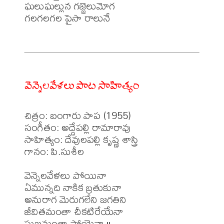
ఘలుఘల్లున గజ్జెలుమోగ

గలగలగల పైసా రాలునే

వెన్నెలవేళలు పాట సాహిత్యం
చిత్రం: బంగారు పాప (1955)

సంగీతం: అద్దేపల్లి రామారావు 

సాహిత్యం: దేవులపల్లి కృష్ణ శాస్త్రి 

గానం: పి.సుశీల

వెన్నెలవేళలు పోయినా

ఏమున్నది నాకిక బ్రతుకునా

అనురాగ మెరుగలేని జగతిని

జీవితమంతా చీకటిరేయేనా

సుఖమంతా పోయెనా ॥
