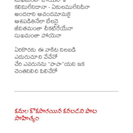
కలిమిలేనిదానా - ఏకులములేనిదీనా

అందరాని ఆచందమామకై

ఆశపడితినేలా బేలనై

జీవితమంతా చీకటిరేయేనా

సుఖమంతా పోయెనా

ఏరికొరకు ఈ వాకిట నిలబడి

ఎదురుచూచి వేచేనో

చేరి ఎవరునను “పాపా”యని ఇక

చెంతనిలిచి పిలిచేరో

కనుల కొకసారయిన కనబడని పాట
సాహిత్యం