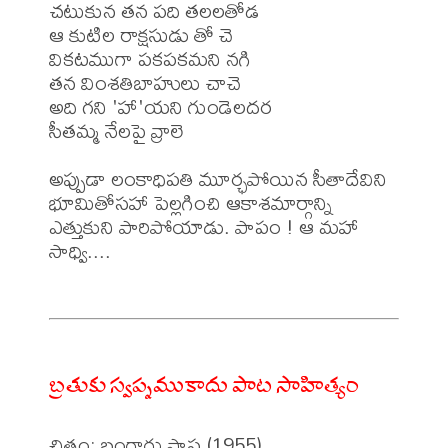
చటుకున తన పది తలలతోడ

ఆ కుటిల రాక్షసుడు తో చె

వికటముగా పకపకమని నగి

తన వింశతిబాహులు చాచె

అది గని 'హా'యని గుండెలదర

సీతమ్మ నేలపై వ్రాలె

అప్పుడా లంకాధిపతి మూర్ఛపోయిన సీతాదేవిని 
భూమితోసహా పెల్లగించి ఆకాశమార్గాన్ని 
ఎత్తుకుని పారిపోయాడు. పాపం ! ఆ మహా 
సాధ్వి....

బ్రతుకు స్వప్నముకాదు పాట సాహిత్యం
చిత్రం: బంగారు పాప (1955)
