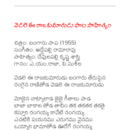
వెడలె ఈ రాజకుమారుడు పాట సాహిత్యం
చిత్రం: బంగారు పాప (1955)

సంగీతం: అద్దేపల్లి రామారావు 

సాహిత్యం: దేవులపల్లి కృష్ణ శాస్త్రి 

గానం: ఎ.యం.రాజా, పి.సుశీల

వెడలె ఈ రాజకుమారుడు బంగారు తేరుపైన

రంగైన రాణితోడ వెడలె ఈ రాజకుమారుడు

మోజైన నాట్యాలాడ జైజై గీతాలు పాడ

బాజా బాకాల తోడ తాదీం తక తకతక తకతై

కస్తూరి రంగయ్య కావేటి రంగయ్య

ఎచటికి పయనము ఎరుగము వైనము

ఒయ్యారి భామాతోడ ఊరేగే రంగయ్య
