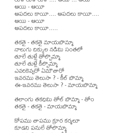
ఆయి - ఆయీ

ఆపదలు కాయీ.... ఆపదలు కాయీ....

ఆయి - ఆయీ

ఆపదలు కాయీ.....

తకతై - తకతై మాయబొమ్మా

నాలుగు దిక్కుల నడిమి సంతలో

తూలే తుళ్లే తోల్బొమ్మా

తూలే తుళ్లే కీల్బొమ్మా

ఎవరికెవ్వరో ఏమౌతారో

ఇవరము తెలుసా ? - కీల్ బొమ్మా

ఈ-ఇవరము తెలుసా ? - మాయబొమ్మా

తలాంగు తకధిమి తోల్ బొమ్మా - తోం

తకతై - తకతై - మాయబొమ్మా

కోపము తాపము క్రూర కర్మలూ

కూడని పనులే తోలొమ్మా
