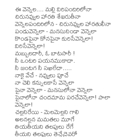
ఈ వెన్నెల.... మల్లి విరిపందిరిలోనా

చిరునవ్వుల హారతి శేఖరుతీనా

వెన్నెలపందిరిలోన - చిరునవ్వుల హారతులీనా

పండువెన్నెలా - మనసునిండా వెన్నెలా

కొండపైనా కోనపైనా కురిసేవెన్నెలా! 
విరిసేవెన్నెలా!

మబ్బులదారీ, ఓ బాటసారీ !

నీ ఒంటరి పయనముకాదా.

నీ జంటగ నీ సఖిలేదా.....

నాకై వేచే - నవ్వులు పూచే

నా చెలి కన్నులకాసే వెన్నెలా

పైనా వెన్నెలా - మనసులోనా వెన్నెలా

పైనాలోనా చందమామ పరచేవెన్నెలా! పాలా 
వెన్నెలా!

చల్లనిరేయి - మెలమెల్లని గాలి

అలనల్లన మమతలు మూగే

తియతీయని తలపులు రేగే

తీయని తలపులు తెచ్చేదెవరో
