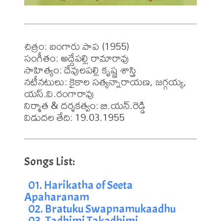
చిత్రం: బంగారు పాప (1955)

సంగీతం: అద్దేపల్లి రామారావు 

సాహిత్యం: దేవులపల్లి కృష్ణ శాస్త్రి 

నటీనటులు: కైకాల సత్యన్నారాయణ, జగ్గయ్య, 
యస్.వి.రంగారావు 

నిర్మాత & దర్శకత్వం: బి.యన్.రెడ్డి 

విడుదల తేది: 19.03.1955
01. Harikatha of Seeta 
Apaharanam
02. Bratuku Swapnamukaadhu
03. Tadhimi Takadhimi 