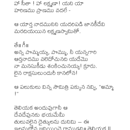
హా సీతా ! హా లక్ష్మణా! యని యా

హరిణము ప్రాణము వదలే -

ఆ యార్త నాదమునిని యదరిపడి జానకీదేవి 
మరదియయిన లక్ష్మణస్వామితో.

తే॥ గీ॥ 

అన్న పొమ్మయ్య, పొమ్ము, నీ యన్నగారి

ఆర్తనాదము వలెదోచునది యదేమొ

నా మనసుకీడు శంకించునయ్య! క్రూరు.

లైన రాక్షసులుందురీ కానలోన!

ఆ పలుకులు విన్న సౌమిత్రి పక్కున నవ్వి, “అమ్మా 
!”

తెలియక అందువుగానీ ఆ

దేవదేవునకు భయమేమీ

తులువలైన దైత్యులను దునిమి – ఈ

ఇలనుబ్రోవ జనియించె రాముడని॥ తెలియక ||
