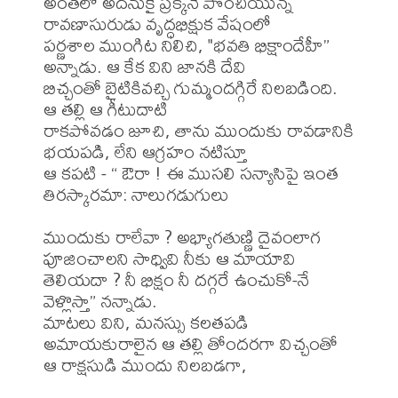
అంతలో అదనుకై ప్రక్కనే పొంచియున్న 
రావణాసురుడు వృద్ధభిక్షుక వేషంలో

పర్ణశాల ముంగిట నిలిచి, "భవతి భిక్షాందేహీ” 
అన్నాడు. ఆ కేక విని జానకి దేవి

బిచ్చంతో బైటికివచ్చి గుమ్మందగ్గిరే నిలబడింది. 
ఆ తల్లి ఆ గీటుదాటి

రాకపోవడం జూచి, తాను ముందుకు రావడానికి 
భయపడి, లేని ఆగ్రహం నటిస్తూ

ఆ కపటి - “ ఔరా ! ఈ ముసలి సన్యాసిపై ఇంత 
తిరస్కారమా: నాలుగడుగులు

ముందుకు రాలేవా ? అభ్యాగతుణ్ణి దైవంలాగ 
పూజించాలని సాధ్వివి నీకు ఆ మాయావి 
తెలియదా ? నీ భిక్షం నీ దగ్గరే ఉంచుకో-నే 
వెళ్లొస్తా” నన్నాడు.

మాటలు విని, మనస్సు కలతపడి 
అమాయకురాలైన ఆ తల్లి తోందరగా విచ్చంతో 
ఆ రాక్షసుడి ముందు నిలబడగా,
