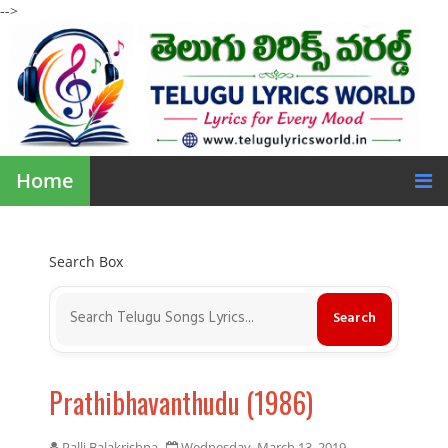
-->
Home
Search Box
Prathibhavanthudu (1986)
Palli Balakrishna
Wednesday, March 13, 2019