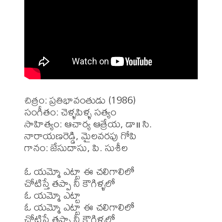
చిత్రం: ప్రతిభావంతుడు (1986)

సంగీతం: చెళ్ళపిళ్ళ సత్యం

సాహిత్యం: ఆచార్య ఆత్రేయ, డా॥ సి. 
నారాయణరెడ్డి, మైలవరపు గోపి 

గానం: జేసుదాసు, పి. సుశీల 

ఓ యమ్మో ఎట్టా ఈ చలిగాలిలో 

చోటిస్తే తప్పా నీ కౌగిళ్ళలో 

ఓ యమ్మో ఎట్టా 

ఓ యమ్మో ఎట్టా ఈ చలిగాలిలో 

చోటిస్తే తప్పా నీ కౌగిళ్ళలో 
