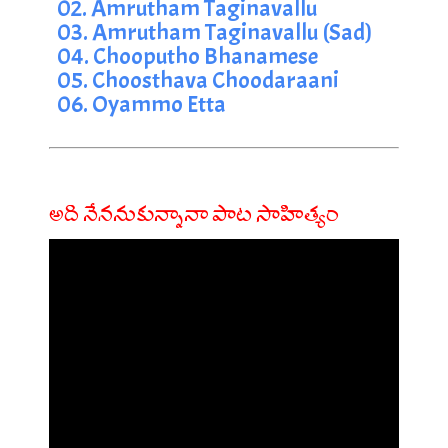
02. Amrutham Taginavallu
03. Amrutham Taginavallu (Sad)
04. Chooputho Bhanamese
05. Choosthava Choodaraani
06. Oyammo Etta
అది నేననుకున్నానా పాట సాహిత్యం