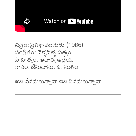
చిత్రం: ప్రతిభావంతుడు (1986)

సంగీతం: చెళ్ళపిళ్ళ సత్యం

సాహిత్యం: ఆచార్య ఆత్రేయ

గానం: జేసుదాసు, పి. సుశీల
