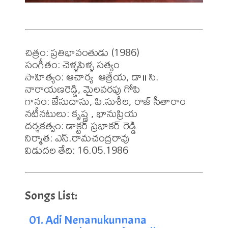
చిత్రం: ప్రతిభావంతుడు (1986)

సంగీతం: చెళ్ళపిళ్ళ సత్యం

సాహిత్యం: ఆచార్య  ఆత్రేయ, డా॥ సి. 
నారాయణరెడ్డి, మైలవరపు గోపి 

గానం: జేసుదాసు, పి.సుశీల, రాజ్ సీతారాం

నటీనటులు: కృష్ణ , భానుప్రియ

దర్శకత్వం: డాక్టర్ ప్రభాకర్ రెడ్డి

నిర్మాత: ఎస్.రామచంద్రరావు

విడుదల తేది: 16.05.1986
01. Adi Nenanukunnana