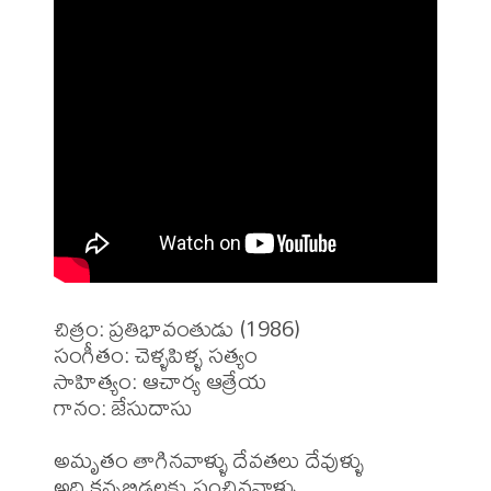
చిత్రం: ప్రతిభావంతుడు (1986)

సంగీతం: చెళ్ళపిళ్ళ సత్యం

సాహిత్యం: ఆచార్య ఆత్రేయ

గానం: జేసుదాసు

అమృతం తాగినవాళ్ళు దేవతలు దేవుళ్ళు 

అది కన్నబిడ్డలకు పంచినవాళ్ళు 
