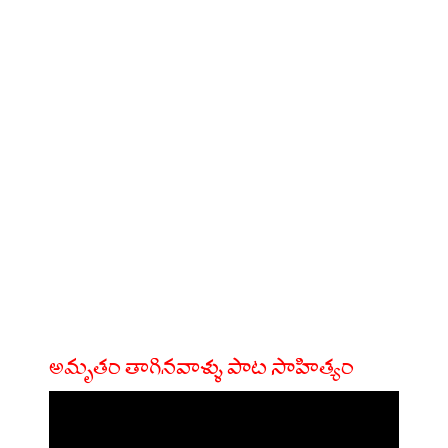
అమృతం తాగినవాళ్ళు పాట సాహిత్యం