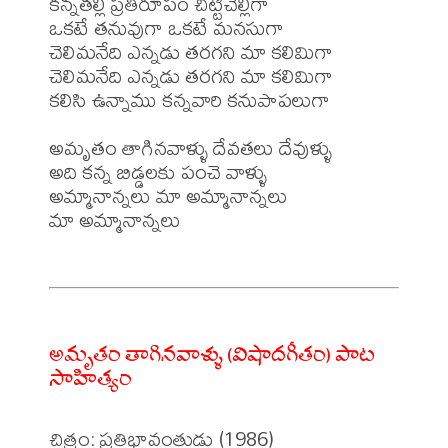
కన్నతల్లి ప్రతిరూపం చిట్టిచెల్లిగా

ఒకటే తనువుగా ఒకటే మనసుగా

చెలిమనేది ఎన్నడు తరగని మా కలిమిగా

చెలిమనేది ఎన్నడు తరగని మా కలిమిగా

కలిసి ఉన్నాము కన్నవారి కనుపాపలుగా

అమృతం తాగినవాళ్ళు దేవతలు దేవుళ్ళు

అది కన్న బిడ్డలకు పంచె వాళ్ళు

అమ్మానాన్నలు మా అమ్మానాన్నలు

మా అమ్మానాన్నలు

అమృతం తాగినవాళ్ళు (విషాదగీతం) పాట
సాహిత్యం
చిత్రం: ప్రతిభావంతుడు (1986)
