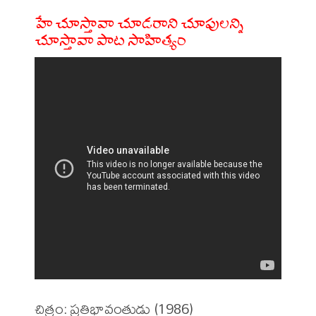
హే చూస్తావా చూడరాని చూపులన్ని
చూస్తావా పాట సాహిత్యం
చిత్రం: ప్రతిభావంతుడు (1986)
