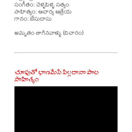
సంగీతం: చెళ్ళపిళ్ళ సత్యం

సాహిత్యం: ఆచార్య ఆత్రేయ

గానం: జేసుదాసు

అమృతం తాగినవాళ్ళు (విచారం) 

చూపుతో భాణమేసే పిల్లదానా పాట
సాహిత్యం