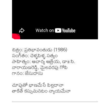
చిత్రం: ప్రతిభావంతుడు (1986)

సంగీతం: చెళ్ళపిళ్ళ సత్యం

సాహిత్యం: ఆచార్య ఆత్రేయ, డా॥ సి. 
నారాయణరెడ్డి, మైలవరపు గోపి 

గానం: జేసుదాసు

చూపుతో భాణమేసే పిల్లదానా 
