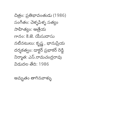
చిత్రం: ప్రతిభావంతుడు (1986)
సంగీతం: చెళ్ళపిళ్ళ సత్యం
సాహిత్యం: ఆత్రేయ
గానం: కె.జె. యేసుదాసు
నటీనటులు: కృష్ణ , భానుప్రియ
దర్శకత్వం: డాక్టర్ ప్రభాకర్ రెడ్డి
నిర్మాత: ఎస్.రామచంద్రరావు
విడుదల తేది: 1986
అమృతం తాగినవాళ్ళు