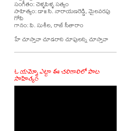
సంగీతం: చెళ్ళపిళ్ళ సత్యం

సాహిత్యం: డా॥ సి. నారాయణరెడ్డి, మైలవరపు 
గోపి 

గానం: పి. సుశీల, రాజ్ సీతారాం

ఓ యమ్మో ఎట్టా ఈ చలిగాలిలో పాట
సాహిత్యం