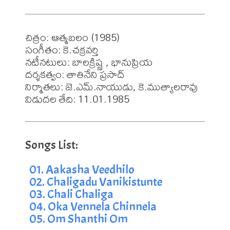
చిత్రం: ఆత్మబలం (1985)

సంగీతం: కె.చక్రవర్తి

నటీనటులు: బాలక్రిష్ణ , భానుప్రియ

దర్శకత్వం: తాతినేని ప్రసాద్

నిర్మాతలు: జె.ఎమ్.నాయుడు, కె.ముత్యాలరావు

విడుదల తేది: 11.01.1985
01. Aakasha Veedhilo
02. Chaligadu Vanikistunte
03. Chali Chaliga
04. Oka Vennela Chinnela
05. Om Shanthi Om