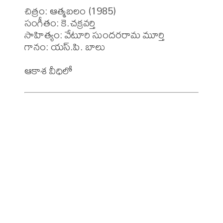
చిత్రం: ఆత్మబలం (1985)

సంగీతం: కె.చక్రవర్తి

సాహిత్యం: వేటూరి సుందరరామ మూర్తి 

గానం: యస్.పి. బాలు
