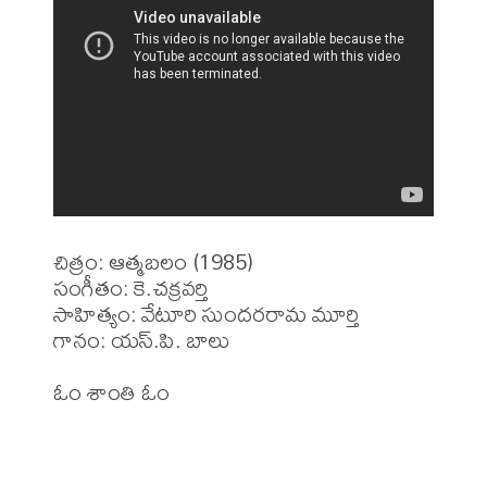
చిత్రం: ఆత్మబలం (1985)

సంగీతం: కె.చక్రవర్తి

సాహిత్యం: వేటూరి సుందరరామ మూర్తి 

గానం: యస్.పి. బాలు

ఓం శాంతి ఓం 
