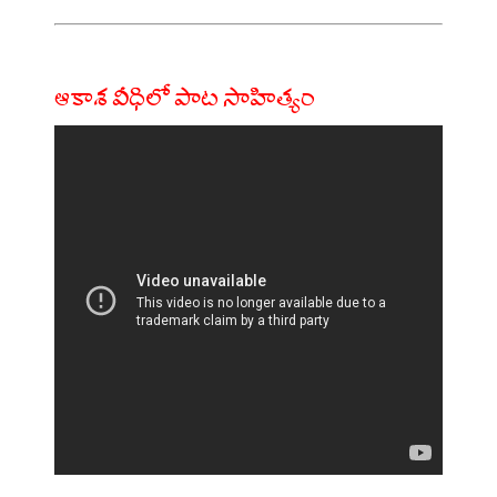
ఆకాశ వీధిలో పాట సాహిత్యం