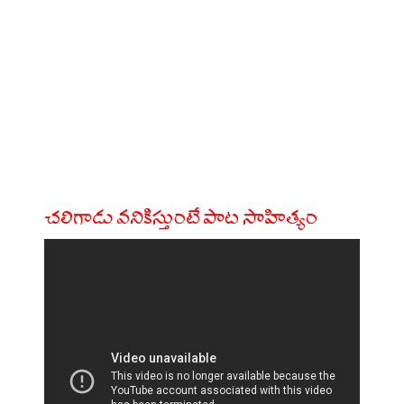
చలిగాడు వనికిస్తుంటే పాట సాహిత్యం