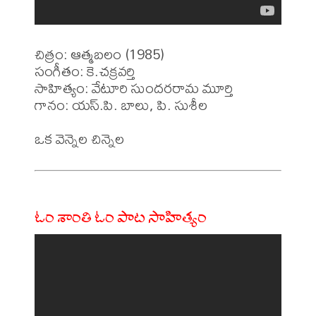
చిత్రం: ఆత్మబలం (1985)

సంగీతం: కె.చక్రవర్తి

సాహిత్యం: వేటూరి సుందరరామ మూర్తి 

గానం: యస్.పి. బాలు, పి. సుశీల 

ఓం శాంతి ఓం పాట సాహిత్యం