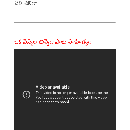
చలి చలిగా 

ఒక వెన్నెల చిన్నెల పాట సాహిత్యం