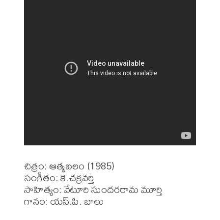
చిత్రం: ఆత్మబలం (1985)

సంగీతం: కె.చక్రవర్తి

సాహిత్యం: వేటూరి సుందరరామ మూర్తి 

గానం: యస్.పి. బాలు
