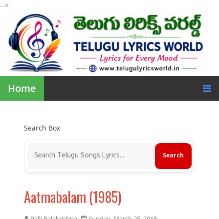
-->
Home
Search Box
Aatmabalam (1985)
Palli Balakrishna
Sunday, March 25, 2018