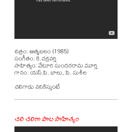
చిత్రం: ఆత్మబలం (1985)

సంగీతం: కె.చక్రవర్తి

సాహిత్యం: వేటూరి సుందరరామ మూర్తి 

గానం: యస్.పి. బాలు, పి. సుశీల 

చలి చలిగా పాట సాహిత్యం