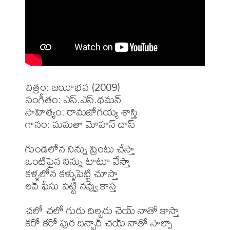
చిత్రం: జయీభవ (2009)

సంగీతం: ఎస్.ఎస్.థమన్

సాహిత్యం: రామజోగయ్య శాస్త్రి

గానం: మమతా మోహన్ దాస్

గుండెలోన నిన్ను ప్రింటు చేస్తా

ఒంటిపైన నిన్ను టాటూ వేస్తా

కళ్ళలోన కళ్ళుపెట్టి చూస్తా

లవ్ ఫేసు పెట్టి నవ్వు కాస్త

చలో చలో గురు దిల్బరు చెయ్ నాతో కాస్తా

కరో కరో పుర దిన్బార్ చెయ్ నాతో సాల్సా
