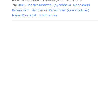
2009
,
Hansika Motwani
,
Jayeebhava
,
Nandamuri
Kalyan Ram
,
Nandamuri Kalyan Ram (as A Producer)
,
Naren Kondepati
,
S. S.Thaman