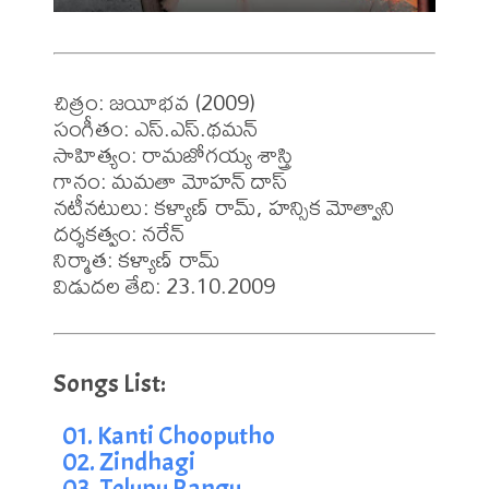
చిత్రం: జయీభవ (2009)

సంగీతం: ఎస్.ఎస్.థమన్

సాహిత్యం: రామజోగయ్య శాస్త్రి

గానం: మమతా మోహన్ దాస్

నటీనటులు: కళ్యాణ్ రామ్, హన్సిక మోత్వాని

దర్శకత్వం: నరేన్

నిర్మాత: కళ్యాణ్ రామ్

విడుదల తేది: 23.10.2009
01. Kanti Chooputho
02. Zindhagi
03. Telupu Rangu