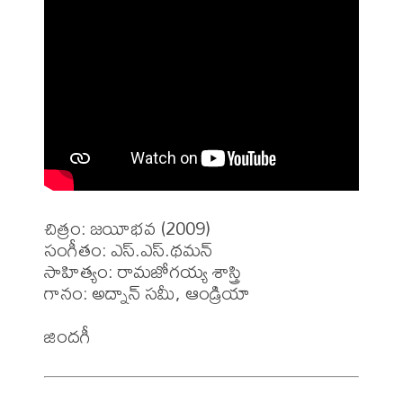
చిత్రం: జయీభవ (2009)

సంగీతం: ఎస్.ఎస్.థమన్

సాహిత్యం: రామజోగయ్య శాస్త్రి

గానం: అద్నాన్ సమీ, ఆండ్రియా 
