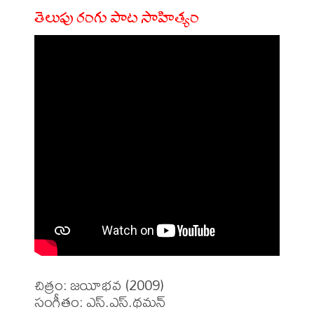
తెలుపు రంగు పాట సాహిత్యం
చిత్రం: జయీభవ (2009)

సంగీతం: ఎస్.ఎస్.థమన్
