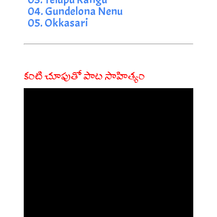
04. Gundelona Nenu
05. Okkasari
కంటి చూపుతో పాట సాహిత్యం