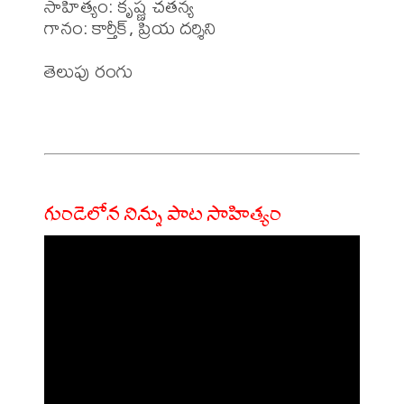
సాహిత్యం: కృష్ణ చతన్య 

గానం: కార్తీక్, ప్రియ దర్శిని 

తెలుపు రంగు 

గుండెలోన నిన్ను పాట సాహిత్యం