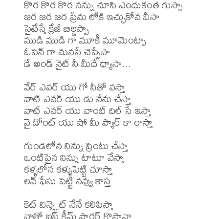
కొర కొర కొర నన్ను చూసి ఎందుకంత గుస్సా

జర జర జర ప్రేమ లోకి ఇచ్చుకోవ వీసా

సైటేస్తే క్రేజీ బిల్డప్పా

ముడి ముడి గా మూకీ మూమెంట్సా

ఓపెన్ గా మనసే చెప్పేసా

డే అండ్ నైట్ నీ మీదే ధ్యాసా...

వేర్ ఎవర్ యు గో నీతో వస్తా

వాట్ ఎవర్ యు డు నేను చేస్తా

వాట్ ఎవర్ యు వాంట్ దిల్ సే ఇస్తా

వై డోంట్ యు షో మీ ప్యార్ కా రాస్తా

గుండెలోన నిన్ను ప్రింటు చేస్తా

ఒంటిపైన నిన్ను టాటూ వేస్తా

కళ్ళలోన కళ్ళుపెట్టి చూస్తా

లవ్ ఫేసు పెట్టి నవ్వు కాస్త

కెట్ విన్స్లెట్ నేనే కలిపిస్తా

నాతో ఐస్ క్రీమ్ పార్లర్ కొస్తావా
