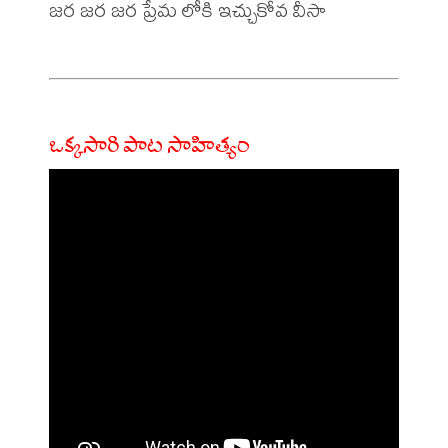
జర జర జర ప్రేమ లోకి ఇచ్చుకోవ వీసా

ఒక్కసారి పాట సాహిత్యం