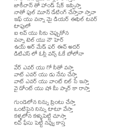
జాకీచాన్ తో హాండ్ షేక్ ఇప్పిస్తా

నాతో ఫుల్ మూన్ డేటింగ్ చేస్తావా స్తావా

ఇఫ్ యు వన్నా మై డియర్ ఈఫిల్ టవర్ 
టాపులో

ఐ లవ్ యు నీకు చెప్పుకోన

వన్నా టెల్ యు నౌ హెర్

ఉయ్ అర్ మేడ్ ఫర్ ఈచ్ అదర్

డిటిఎస్ లో ఓన్లీ వన్స్ ఓకే బోలోనా

వేర్ ఎవర్ యు గో నీతో వస్తా

వాట్ ఎవర్ యు డు నేను చేస్తా

వాట్ ఎవర్ యు వాంట్ దిల్ సే ఇస్తా

వై డోంట్ యు షో మీ ప్యార్ కా రాస్తా

గుండెలోన నిన్ను ప్రింటు చేస్తా

ఒంటిపైన నిన్ను టాటూ వేస్తా

కళ్ళలోన కళ్ళుపెట్టి చూస్తా

లవ్ ఫేసు పెట్టి నవ్వు కాస్త
