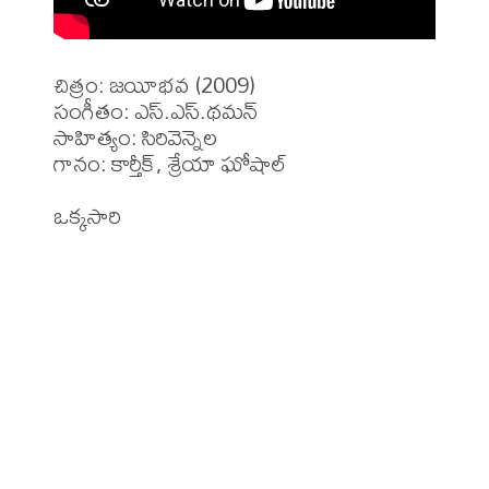
చిత్రం: జయీభవ (2009)

సంగీతం: ఎస్.ఎస్.థమన్

సాహిత్యం: సిరివెన్నెల 

గానం: కార్తీక్, శ్రేయా ఘోషాల్ 
