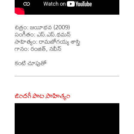
చిత్రం: జయీభవ (2009)

సంగీతం: ఎస్.ఎస్.థమన్

సాహిత్యం: రామజోగయ్య శాస్త్రి

గానం: రంజిత్, నవీన్ 

జిందగీ పాట సాహిత్యం