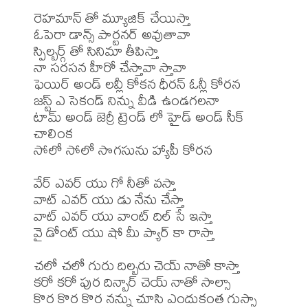
రెహమాన్ తో మ్యూజిక్ చేయిస్తా

ఓపెరా డాన్స్ పార్టనర్ అవుతావా

స్పిల్బర్గ్ తో సినిమా తీపిస్తా

నా సరసన హీరో చేస్తావా స్తావా

ఫెయిర్ అండ్ లవ్లీ కోకన ధీరన్ ఓన్లీ కోరన

జస్ట్ ఎ సెకండ్ నిన్ను వీడి ఉండగలనా

టామ్ అండ్ జెర్రీ ట్రెండ్ లో హైడ్ అండ్ సీక్ 
చాలింక

సోలో సోలో సొగసును హ్యాపీ కోరన

వేర్ ఎవర్ యు గో నీతో వస్తా

వాట్ ఎవర్ యు డు నేను చేస్తా

వాట్ ఎవర్ యు వాంట్ దిల్ సే ఇస్తా

వై డోంట్ యు షో మీ ప్యార్ కా రాస్తా

చలో చలో గురు దిల్బరు చెయ్ నాతో కాస్తా

కరో కరో పుర దిన్బార్ చెయ్ నాతో సాల్సా

కొర కొర కొర నన్ను చూసి ఎందుకంత గుస్సా
