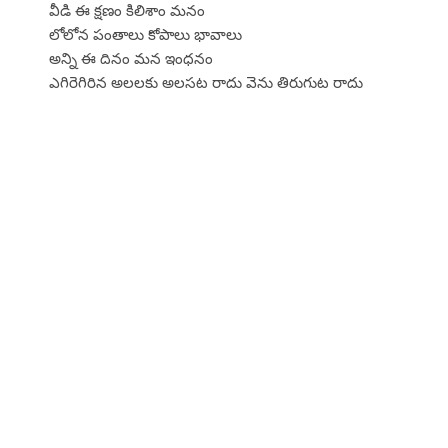
వీడి ఈ క్షణం కిలిశాం మనం
లోలోన పంతాలు కోపాలు భావాలు
అన్ని ఈ దినం మన ఇంధనం
ఎగిరెగిరిన అలలకు అలసట రాదు వెను తిరుగుట రాదు