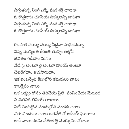
నిగ్గుతున్న నింగి ఎక్కి మన శక్తి చాటగా
ఓ కొత్తబాట చూసేయ్ దిక్కులన్ని దాటగా
నిగ్గుతున్న నింగి ఎక్కి మన శక్తి చాటగా
ఓ కొత్తబాట చూసేయ్ దిక్కులన్ని దాటగా
కలపాలి చెయ్యి చెయ్యి ఏదైనా సాధించెయ్యి
నిన్న మొన్నంత కేరింత తుళ్ళింతల్లోన
జీవితం గడిపాం మనం
నేడే సై అంటూ రై అంటూ హుయ్ అంటూ
చెలరేగదాం కొనసాగుదాం
ఇక ఇంటర్నెట్ కేఫుల్లోన కబురులు చాలు
కాలక్షేపం చాలు
ఒక లక్ష్యం కోసం తెరిచేయ్ ఫైల్ పంపించెయ్ మెయిల్
నీ తెలివికి తీసేయ్ తాళాలు
సిటీ సెంటర్లోన సందుల్లోన సందడి చాలు
చిరు విందులు చాలు అరచేతిలో ఆపేయ్ ఘోరాలు
అదే చాలు రెండు చేతులెత్తి మొక్కును లోకాలు