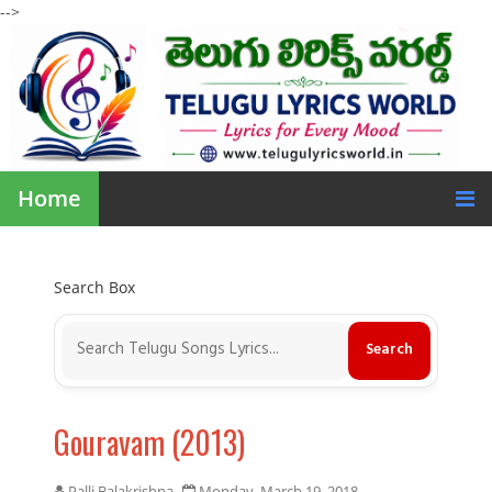
-->
Home
Search Box
Gouravam (2013)
Palli Balakrishna
Monday, March 19, 2018