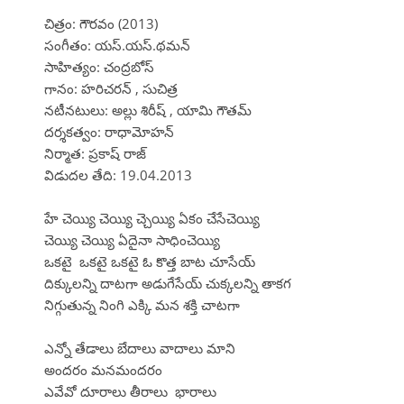
చిత్రం: గౌరవం (2013)
సంగీతం: యస్.యస్.థమన్
సాహిత్యం: చంద్రబోస్
గానం: హరిచరన్ , సుచిత్ర
నటీనటులు: అల్లు శిరీష్ , యామి గౌతమ్
దర్శకత్వం: రాధామోహన్
నిర్మాత: ప్రకాష్ రాజ్
విడుదల తేది: 19.04.2013
హే చెయ్యి చెయ్యి చ్చెయ్యి ఏకం చేసేచెయ్యి
చెయ్యి చెయ్యి ఏదైనా సాధించెయ్యి
ఒకటై ఒకటై ఒకటై ఓ కొత్త బాట చూసేయ్
దిక్కులన్ని దాటగా అడుగేసేయ్ చుక్కలన్ని తాకగ
నిగ్గుతున్న నింగి ఎక్కి మన శక్తి చాటగా
ఎన్నో తేడాలు బేదాలు వాదాలు మాని
అందరం మనమందరం
ఎవేవో దూరాలు తీరాలు భారాలు