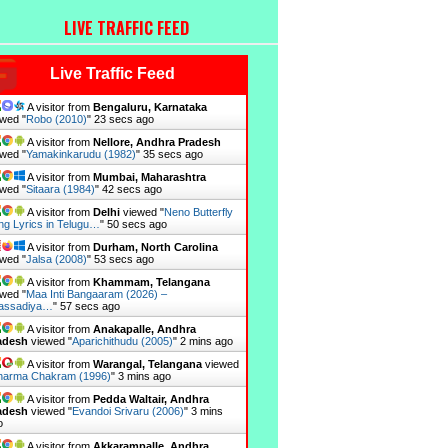
LIVE TRAFFIC FEED
Live Traffic Feed
A visitor from
Bengaluru, Karnataka
wed "
Robo (2010)
"
24 secs ago
A visitor from
Nellore, Andhra Pradesh
wed "
Yamakinkarudu (1982)
"
36 secs ago
A visitor from
Mumbai, Maharashtra
wed "
Sitaara (1984)
"
43 secs ago
A visitor from
Delhi
viewed "
Neno Butterfly
ng Lyrics in Telugu…
"
51 secs ago
A visitor from
Durham, North Carolina
wed "
Jalsa (2008)
"
54 secs ago
A visitor from
Khammam, Telangana
wed "
Maa Inti Bangaaram (2026) –
assadiya…
"
58 secs ago
A visitor from
Anakapalle, Andhra
adesh
viewed "
Aparichithudu (2005)
"
2 mins ago
A visitor from
Warangal, Telangana
viewed
harma Chakram (1996)
"
3 mins ago
A visitor from
Pedda Waltair, Andhra
adesh
viewed "
Evandoi Srivaru (2006)
"
3 mins
o
A visitor from
Akkarampalle, Andhra