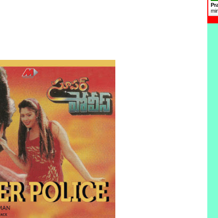
Pr
mi
vie