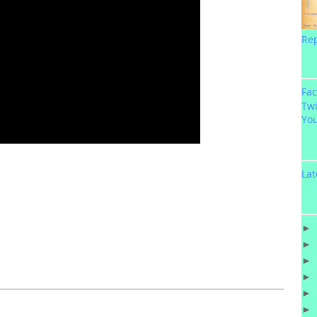
Re
Fa
Twi
Yo
Lat
►
►
►
►
►
►