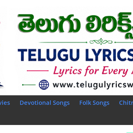
vies
Devotional Songs
Folk Songs
Chit