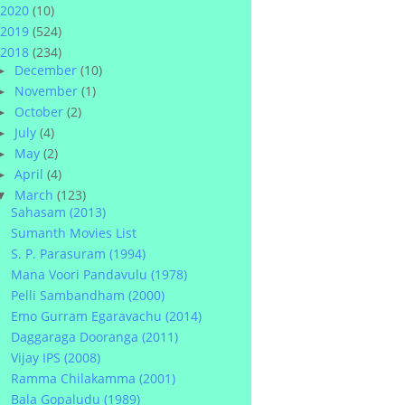
2020
(10)
2019
(524)
2018
(234)
December
(10)
►
November
(1)
►
October
(2)
►
July
(4)
►
May
(2)
►
April
(4)
►
March
(123)
▼
Sahasam (2013)
Sumanth Movies List
S. P. Parasuram (1994)
Mana Voori Pandavulu (1978)
Pelli Sambandham (2000)
Emo Gurram Egaravachu (2014)
Daggaraga Dooranga (2011)
Vijay IPS (2008)
Ramma Chilakamma (2001)
Bala Gopaludu (1989)