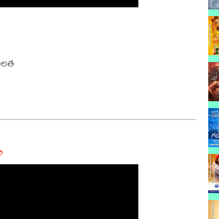
ణలత 

ం