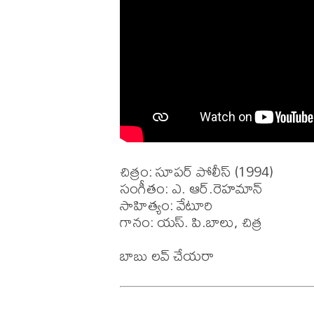
చిత్రం: సూపర్ పోలీస్ (1994)

సంగీతం: ఎ. ఆర్.రెహమాన్

సాహిత్యం: వేటూరి

గానం: యస్. పి.బాలు, చిత్ర 
