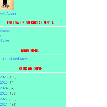
port Abuse
FOLLOW US ON SOCIAL MEDIA
cebook
tter
uTube
MAIN MENU
est Updated Movies
BLOG ARCHIVE
2026
(190)
2025
(14)
2024
(54)
2023
(188)
2022
(295)
2021
(491)