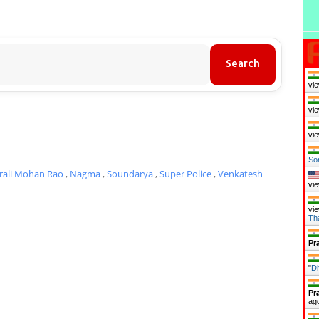
vie
vie
vie
So
rali Mohan Rao
,
Nagma
,
Soundarya
,
Super Police
,
Venkatesh
vie
vie
Th
Pr
"
D
Pr
ag