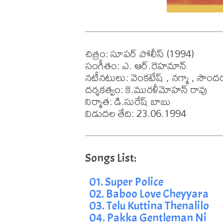
చిత్రం: సూపర్ పోలీస్ (1994)

సంగీతం: ఎ. ఆర్.రెహమాన్

నటీనటులు: వెంకటేష్ , నగ్మా , సౌందర్
దర్శకత్వం: కె.మురళీమోహన్ రావు

నిర్మాత: డి.సురేష్ బాబు

విడుదల తేది: 23.06.1994
01. Super Police
02. Baboo Love Cheyyara
03. Telu Kuttina Thenalilo
04. Pakka Gentleman Ni