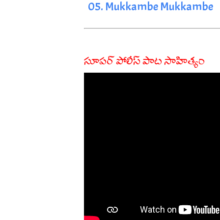
05. Mukkambe Mukkambe
సూపర్ పోలీస్ పాట సాహిత్యం