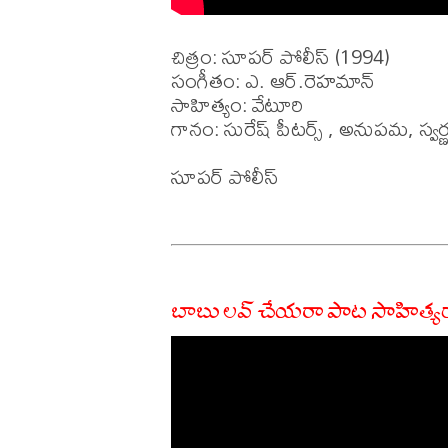
చిత్రం: సూపర్ పోలీస్ (1994)

సంగీతం: ఎ. ఆర్.రెహమాన్

సాహిత్యం: వేటూరి

గానం: సురేష్ పీటర్స్ , అనుపమ, స్వర్
సూపర్ పోలీస్

బాబు లవ్ చేయరా పాట సాహిత్య