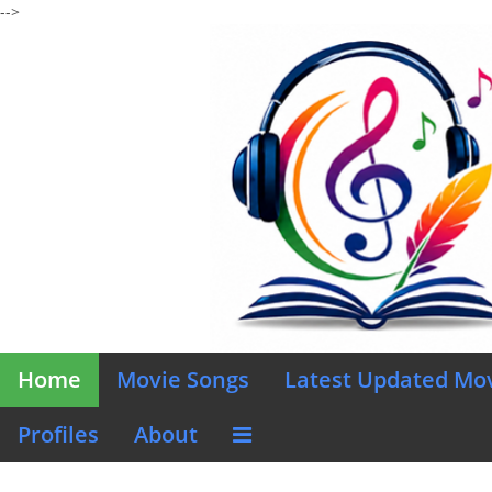
-->
Home
Movie Songs
Latest Updated Mo
Profiles
About