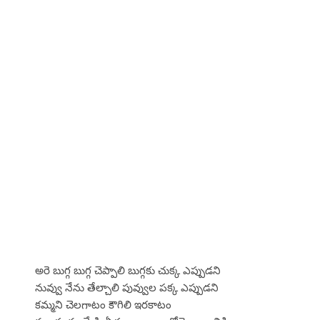
అరె బుగ్గ బుగ్గ చెప్పాలి బుగ్గకు చుక్క ఎప్పుడని
నువ్వు నేను తేల్చాలి పువ్వుల పక్క ఎప్పుడని
కమ్మని చెలగాటం కౌగిలి ఇరకాటం