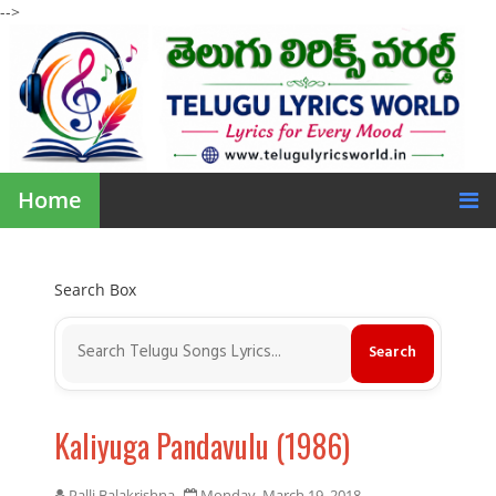
-->
Home
Search Box
Kaliyuga Pandavulu (1986)
Palli Balakrishna
Monday, March 19, 2018