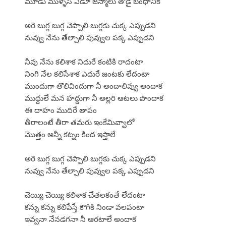
మూడు ముళ్ళేసి ఏడూ జన్మాలు తోడై బంధానికి
అరె బుగ్గ బుగ్గ చెప్పాలి బుగ్గకు చుక్క ఎప్పుడని
నువ్వు నేను తేల్చాలి పువ్వుల పక్క ఎప్పుడని
నీవు నేను కలిశాక నిదురే కంటికి రాదంటా
నింగి నేల కలిసేశాక ఎదురే జంటకు లేదంటా
ముందుగా తొలివిందుగా నీ అందాలివ్వు అందాక
ముద్దులే మన హద్దుగా నీ అల్లరి ఆటలు పొందాక
ఈ దాహం ముదిరే తాపం
తీరాలంటే తీరా తమరు ఇంకేమివ్వాలో
మొత్తం అన్నీ కట్నం కింద ఇస్తాలే
అరె బుగ్గ బుగ్గ చెప్పాలి బుగ్గకు చుక్క ఎప్పుడని
నువ్వు నేను తేల్చాలి పువ్వుల పక్క ఎప్పుడని
చెయ్యి చెయ్యి కలిశాక చేతలకంతే లేదంటా
కన్ను కన్ను కలిపేస్తే కౌగికి నిండా వలపంటా
ఇవ్వనా నేనడగనా నీ ఆరటాలే అందాక