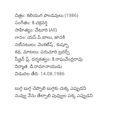
చిత్రం: కలియుగ పాండవులు (1986)
సంగీతం: కె.చక్రవర్తి
సాహిత్యం: వేటూరి (All)
గానం: యస్.పి.బాలు, జానకి
నటీనటులు: వెంకటేష్ , కుష్బూ
కథ, మాటలు: పరుచూరి బ్రదర్స్
స్క్రీన్ ప్లే, దర్శకత్వం: కె.రాఘవేంద్రరావు
నిర్మాత: డి.రామానాయుడు
విడుదల తేది: 14.08.1986
బుగ్గ బుగ్గ చెప్పాలి బుగ్గకు చుక్క ఎప్పుడని
నువ్వు నేను తేల్చాలి పువ్వుల పక్క ఎప్పుడని