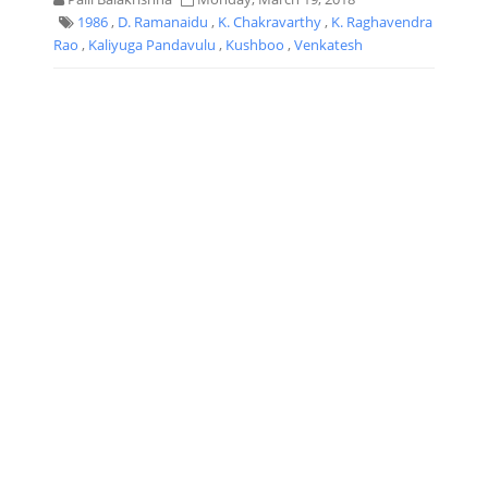
1986
,
D. Ramanaidu
,
K. Chakravarthy
,
K. Raghavendra
Rao
,
Kaliyuga Pandavulu
,
Kushboo
,
Venkatesh