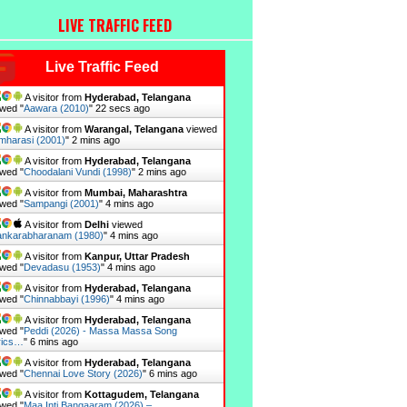
LIVE TRAFFIC FEED
Live Traffic Feed
A visitor from
Hyderabad, Telangana
wed "
Aawara (2010)
"
23 secs ago
A visitor from
Warangal, Telangana
viewed
mharasi (2001)
"
2 mins ago
A visitor from
Hyderabad, Telangana
wed "
Choodalani Vundi (1998)
"
2 mins ago
A visitor from
Mumbai, Maharashtra
wed "
Sampangi (2001)
"
4 mins ago
A visitor from
Delhi
viewed
nkarabharanam (1980)
"
4 mins ago
A visitor from
Kanpur, Uttar Pradesh
wed "
Devadasu (1953)
"
4 mins ago
A visitor from
Hyderabad, Telangana
wed "
Chinnabbayi (1996)
"
4 mins ago
A visitor from
Hyderabad, Telangana
wed "
Peddi (2026) - Massa Massa Song
rics…
"
6 mins ago
A visitor from
Hyderabad, Telangana
wed "
Chennai Love Story (2026)
"
6 mins ago
A visitor from
Kottagudem, Telangana
wed "
Maa Inti Bangaaram (2026) –