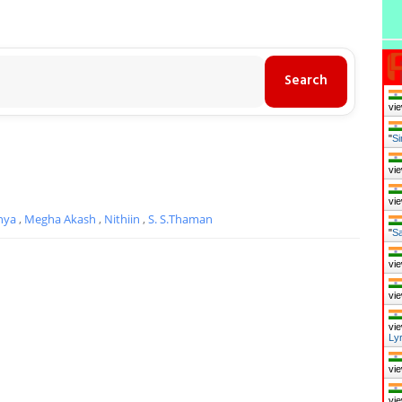
vie
"
Si
vie
vie
anya
,
Megha Akash
,
Nithiin
,
S. S.Thaman
"
Sa
vie
vie
vie
Ly
vie
vie