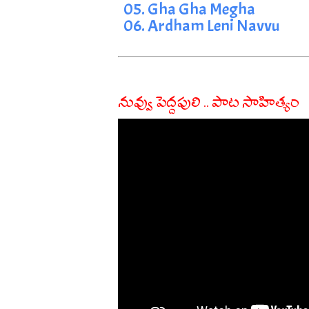
05. Gha Gha Megha
06. Ardham Leni Navvu
నువ్వు పెద్దపులి .. పాట సాహిత్యం