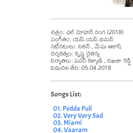
చిత్రం: ఛల్ మోహన్ రంగ (2018)

సంగీతం: యస్.యస్.థమన్

నటీనటులు: నితిన్ , మేఘ ఆకాష్

దర్శకత్వం: కృష్ణ చైతన్య

నిర్మాతలు: పవన్ కళ్యాణ్ , నిఖితా రెడ్డి

విడుదల తేది: 05.04.2018
01. Pedda Puli
02. Very Very Sad
03. Miami
04. Vaaram