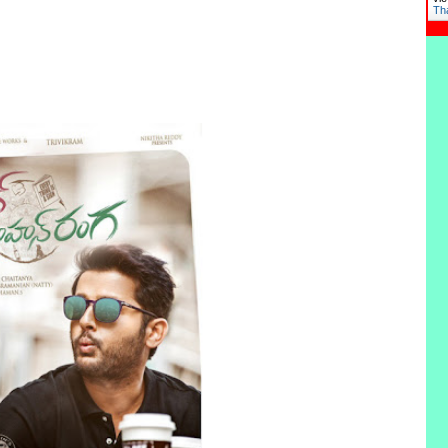
Th
vie