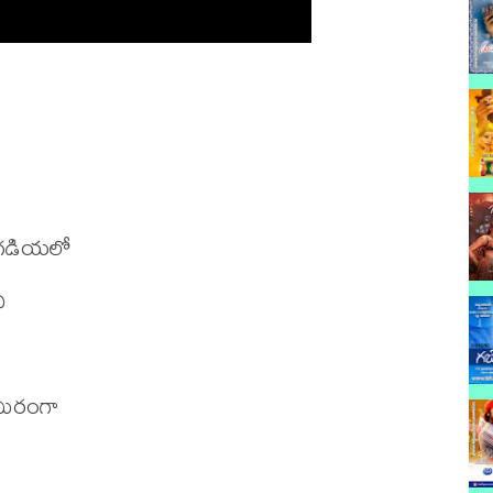
 గడియలో



ిరంగా
