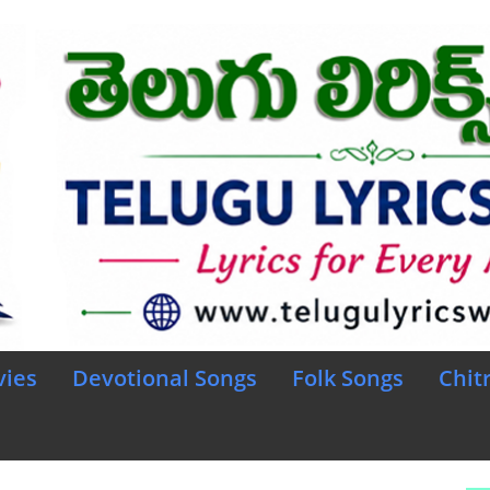
vies
Devotional Songs
Folk Songs
Chit