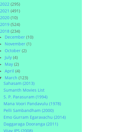
2022
(295)
2021
(491)
2020
(10)
2019
(524)
2018
(234)
December
(10)
►
November
(1)
►
October
(2)
►
July
(4)
►
May
(2)
►
April
(4)
►
March
(123)
▼
Sahasam (2013)
Sumanth Movies List
S. P. Parasuram (1994)
Mana Voori Pandavulu (1978)
Pelli Sambandham (2000)
Emo Gurram Egaravachu (2014)
Daggaraga Dooranga (2011)
Vijay IPS (2008)