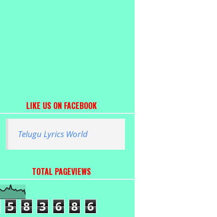
LIKE US ON FACEBOOK
Telugu Lyrics World
TOTAL PAGEVIEWS
5
8
3
6
8
6