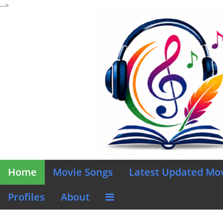
-->
Home
Movie Songs
Latest Updated Mo
Profiles
About