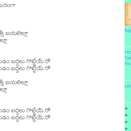
ిరంగా

తీ బయలెల్లూ

Re
్లూ

Fa
Twi
మాండం బద్దలు గొట్టేయ్.రో

Yo
మాండం బద్దలు గొట్టేయ్.రో

తీ బయలెల్లూ

Lat
్లూ

మాండం బద్దలు గొట్టేయ్.రో

►
మాండం బద్దలు గొట్టేయ్.రో

►
►
►