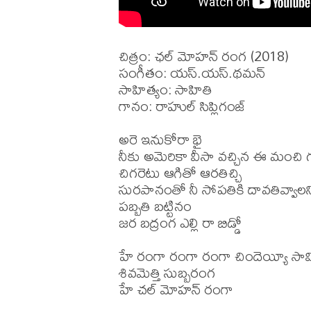
చిత్రం: ఛల్ మోహన్ రంగ (2018)

సంగీతం: యస్.యస్.థమన్

సాహిత్యం: సాహితి

గానం: రాహుల్ సిప్లిగంజ్

అరె ఇనుకోరా భై

నీకు అమెరికా వీసా వచ్చిన ఈ మంచి
చిగరెటు ఆగితో ఆరతిచ్చి

సురపానంతో నీ సోపతికి దావతివ్వాలని
పబ్బతి బట్టినం

జర బద్రంగ ఎల్లి రా బిడ్డో

హే రంగా రంగా రంగా చిందెయ్యీ సామ
శివమెత్తి సుబ్బరంగ

హే చల్ మోహన్ రంగా
