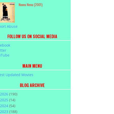
Nuvvu Nenu (2001)
port Abuse
FOLLOW US ON SOCIAL MEDIA
cebook
tter
uTube
MAIN MENU
est Updated Movies
BLOG ARCHIVE
2026
(190)
2025
(14)
2024
(54)
2023
(188)