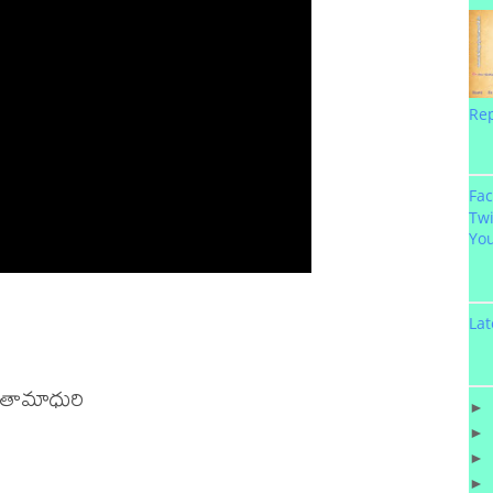
Re
Fa
Twi
Yo
Lat
ీతామాధురి

►
►
►
►