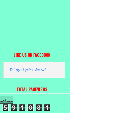
LIKE US ON FACEBOOK
Telugu Lyrics World
TOTAL PAGEVIEWS
5
9
1
0
8
1