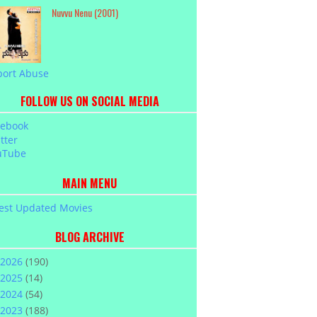
Nuvvu Nenu (2001)
port Abuse
FOLLOW US ON SOCIAL MEDIA
cebook
tter
uTube
MAIN MENU
est Updated Movies
BLOG ARCHIVE
2026
(190)
2025
(14)
2024
(54)
2023
(188)