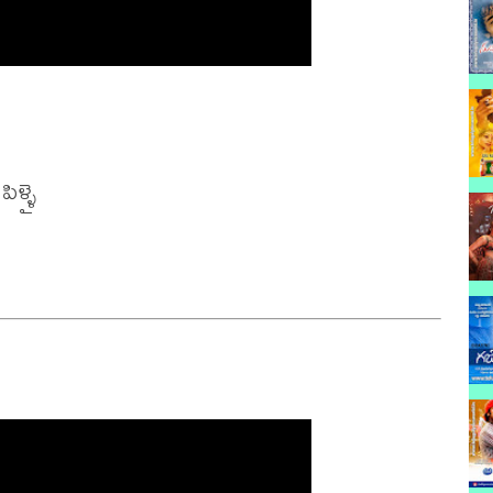
ళ్ళై 
