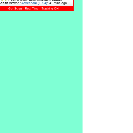
adesh
viewed "
Aavesham (1994)
"
41 mins ago
Get Script
Real Time
Tracking ON