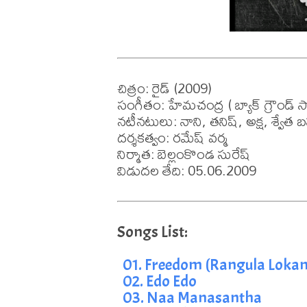
చిత్రం: రైడ్ (2009)

సంగీతం: హేమచంద్ర ( బ్యాక్ గ్రౌండ్ స్కో
నటీనటులు: నాని, తనిష్, అక్ష, శ్వేత బస
దర్శకత్వం: రమేష్ వర్మ

నిర్మాత: బెల్లంకొండ సురేష్

విడుదల తేది: 05.06.2009
01. Freedom (Rangula Loka
02. Edo Edo
03. Naa Manasantha