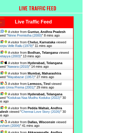
LIVE TRAFFIC FEED
Live Traffic Feed
A visitor from
Guntur, Andhra Pradesh
wed "
Ninne Premistha (2000)
"
8 mins ago
A visitor from
Chelur, Karnataka
viewed
orpu Velle Railu (1979)
"
11 mins ago
A visitor from
Bodhan, Telangana
viewed
etayya (2003)
"
13 mins ago
A visitor from
Hyderabad, Telangana
wed "
Aawara (2010)
"
14 mins ago
A visitor from
Mumbai, Maharashtra
wed "
Mayabazar (1957)
"
27 mins ago
A visitor from
Lermoos, Tirol
viewed
alo Unna Prema (2001)
"
29 mins ago
A visitor from
Hyderabad, Telangana
wed "
Kodukaa Naa Mudhu Koduka (2022)
"
30
ns ago
A visitor from
Pedda Waltair, Andhra
adesh
viewed "
Chennai Love Story (2026)
"
30
ns ago
A visitor from
Dallas, Wisconsin
viewed
rsham (2004)
"
41 mins ago
A visitor from
Akkarampalle, Andhra