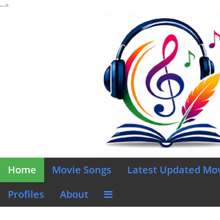
-->
Home
Movie Songs
Latest Updated Mo
Profiles
About