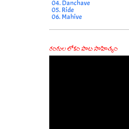
04. Danchave
05. Ride
06. Mahive
రంగుల లోకం పాట సాహిత్యం