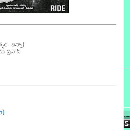
ర్: చిన్నా)

ు ప్రసాద్

m)
5