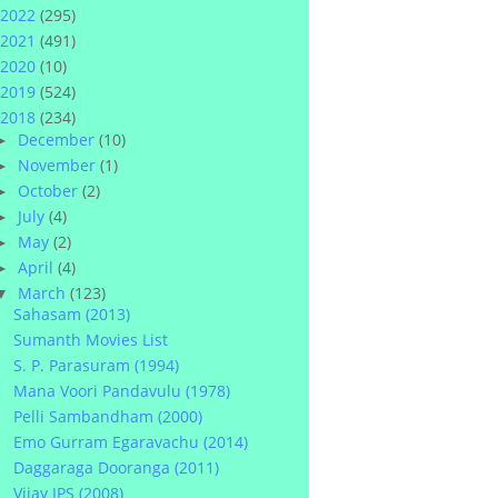
2022
(295)
2021
(491)
2020
(10)
2019
(524)
2018
(234)
December
(10)
►
November
(1)
►
October
(2)
►
July
(4)
►
May
(2)
►
April
(4)
►
March
(123)
▼
Sahasam (2013)
Sumanth Movies List
S. P. Parasuram (1994)
Mana Voori Pandavulu (1978)
Pelli Sambandham (2000)
Emo Gurram Egaravachu (2014)
Daggaraga Dooranga (2011)
Vijay IPS (2008)