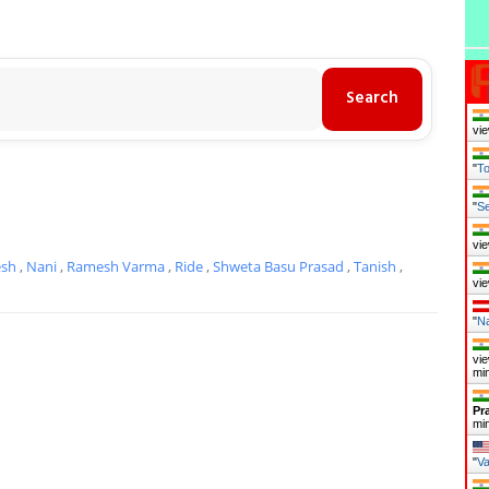
vie
"
To
"
Se
vie
esh
,
Nani
,
Ramesh Varma
,
Ride
,
Shweta Basu Prasad
,
Tanish
,
vie
"
Na
vie
mi
Pr
mi
"
Va