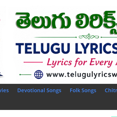
vies
Devotional Songs
Folk Songs
Chit