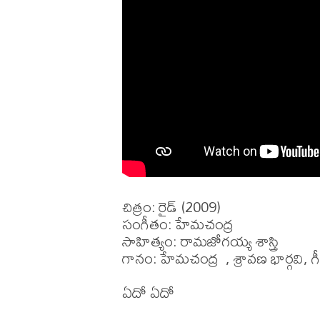
చిత్రం: రైడ్ (2009)

సంగీతం: హేమచంద్ర 

సాహిత్యం: రామజోగయ్య శాస్త్రి

గానం: హేమచంద్ర  , శ్రావణ భార్గవి, గ