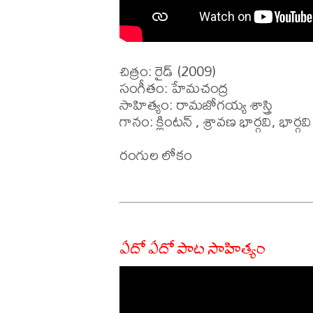
చిత్రం: రైడ్ (2009)

సంగీతం: హేమచంద్ర 

సాహిత్యం: రామజోగయ్య శాస్త్రి

గానం: క్లింటన్ , శ్రావణ భార్గవి, భార్గవి పి
రంగుల లోకం 

ఏదో ఏదో పాట సాహిత్యం