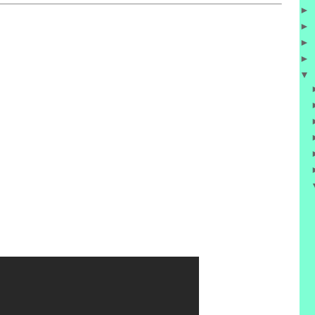
►
►
►
►
▼