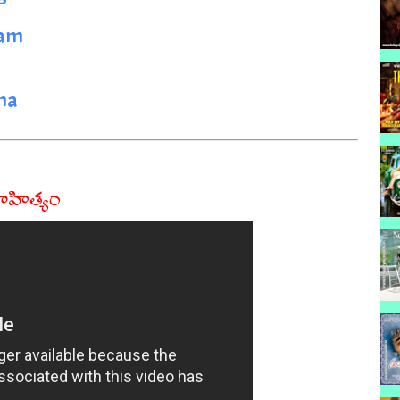
nam
na
సాహిత్యం