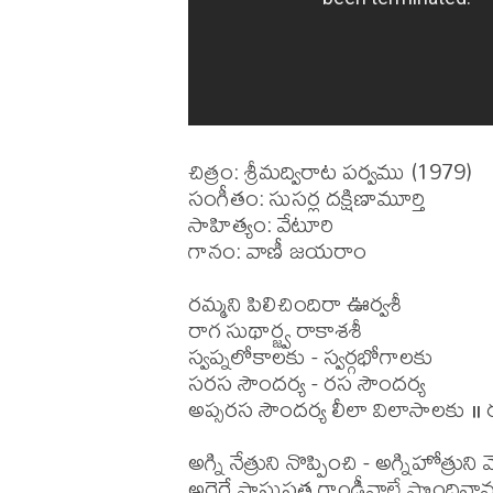
చిత్రం: శ్రీమద్విరాట పర్వము (1979)

సంగీతం: సుసర్ల దక్షిణామూర్తి

సాహిత్యం: వేటూరి 

గానం: వాణీ జయరాం

రమ్మని పిలిచిందిరా ఊర్వశీ

రాగ సుథార్జ్వ రాకాశశీ

స్వప్నలోకాలకు - స్వర్గభోగాలకు

సరస సౌందర్య - రస సౌందర్య

అప్సరస సౌందర్య లీలా విలాసాలకు ॥ రమ
అగ్ని నేత్రుని నొప్పించి - అగ్నిహోత్రుని మ
అరెరే పాసుపత గాండీవాలే పొందినావు