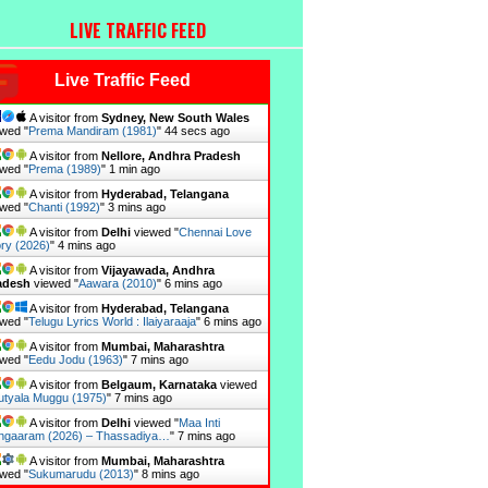
LIVE TRAFFIC FEED
Live Traffic Feed
A visitor from
Hyderabad, Telangana
wed "
Gundamma Katha (1962)
"
7 secs ago
A visitor from
Sydney, New South Wales
wed "
Prema Mandiram (1981)
"
45 secs ago
A visitor from
Nellore, Andhra Pradesh
wed "
Prema (1989)
"
1 min ago
A visitor from
Hyderabad, Telangana
wed "
Chanti (1992)
"
3 mins ago
A visitor from
Delhi
viewed "
Chennai Love
ry (2026)
"
4 mins ago
A visitor from
Vijayawada, Andhra
adesh
viewed "
Aawara (2010)
"
6 mins ago
A visitor from
Hyderabad, Telangana
wed "
Telugu Lyrics World : Ilaiyaraaja
"
6 mins ago
A visitor from
Mumbai, Maharashtra
wed "
Eedu Jodu (1963)
"
7 mins ago
A visitor from
Belgaum, Karnataka
viewed
tyala Muggu (1975)
"
7 mins ago
A visitor from
Delhi
viewed "
Maa Inti
ngaaram (2026) – Thassadiya…
"
7 mins ago