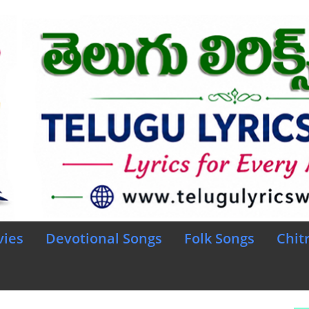
vies
Devotional Songs
Folk Songs
Chit