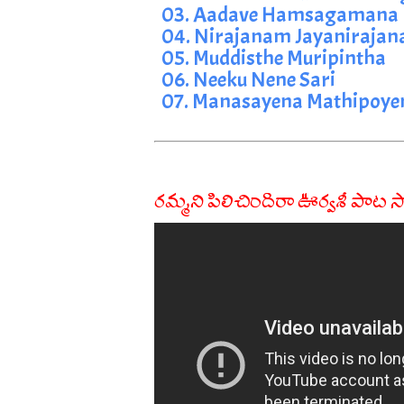
03. Aadave Hamsagamana
04. Nirajanam Jayaniraja
05. Muddisthe Muripintha
06. Neeku Nene Sari
07. Manasayena Mathipoye
రమ్మని పిలిచిందిరా ఊర్వశీ పాట 