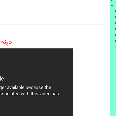
▼
ిత్యం