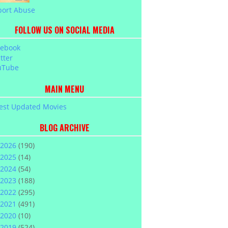
port Abuse
FOLLOW US ON SOCIAL MEDIA
cebook
tter
uTube
MAIN MENU
est Updated Movies
BLOG ARCHIVE
2026
(190)
2025
(14)
2024
(54)
2023
(188)
2022
(295)
2021
(491)
2020
(10)
2019
(524)