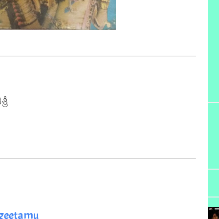
రీ

ngeetamu