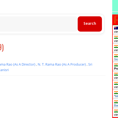
vie
vie
9)
vie
vie
ama Rao (As A Director)
,
N. T. Rama Rao (As A Producer)
,
Sri
Sto
anisri
Pr
vie
vie
"
Mu
Ba