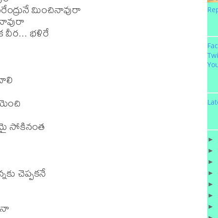
మరేంద్రునే మించినావురా

Re
ావురా

వీర... భళిరే

Fa
Twi
Yo
ాలి

ెంచి

Lat
ై సోకినంత

►
►
►
్నకు చెప్పకనే

►
►
►
నా

►
►