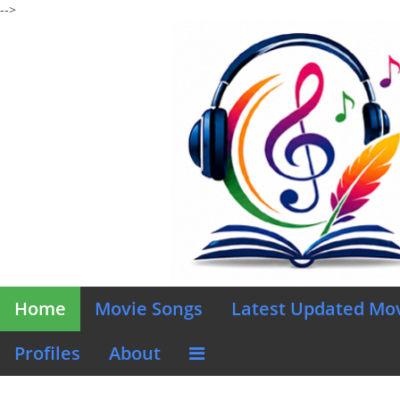
-->
Home
Movie Songs
Latest Updated Mo
Profiles
About