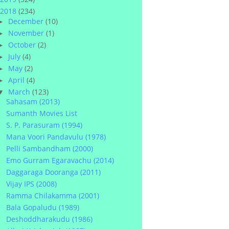
2018
(234)
December
(10)
►
November
(1)
►
October
(2)
►
July
(4)
►
May
(2)
►
April
(4)
►
March
(123)
▼
Sahasam (2013)
Sumanth Movies List
S. P. Parasuram (1994)
Mana Voori Pandavulu (1978)
Pelli Sambandham (2000)
Emo Gurram Egaravachu (2014)
Daggaraga Dooranga (2011)
Vijay IPS (2008)
Ramma Chilakamma (2001)
Bala Gopaludu (1989)
Deshoddharakudu (1986)