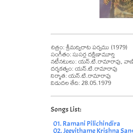
చిత్రం: శ్రీమద్విరాట పర్వము (1979)

సంగీతం: సుసర్ల దక్షిణామూర్తి

నటీనటులు: యన్.టి.రామారావు, వాణిశ్
దర్శకత్వం: యన్.టి.రామారావు

నిర్మాత: యన్.టి.రామారావు

విడుదల తేది: 28.05.1979
01. Ramani Pilichindira
02. Jeevithame Krishna Sa