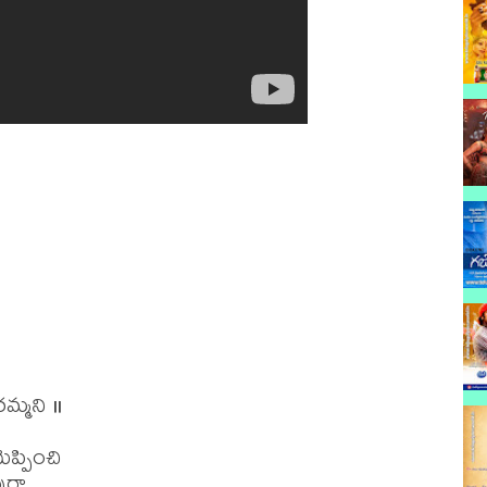
్మని ॥

ెప్పించి

రా
