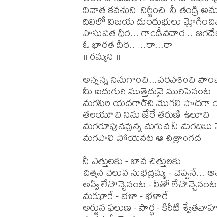
వివాత కవచుని  నిర్జీంచి  నీ తండ్రి అ
దివిలో విజయ దుందుభులు మ్రోగించిన
పాసుపత ధీర... గాండీవదార... జగదేక 
ఓ భారత వీర.. ...రా...రా

॥ రమ్మని ॥

అన్నన్న నినుగాంచి...పరవశించి పాంచ
మీ ఐదుగురి ముత్తైదువై మురిపెనంట

మగపిరి యదగాంచి మొగలి పొదగా య
తలయూచి నిను జేరే తరుణి ఉలూచి

మగరూపునవున్న మగువ నీ మగదిమి మ
మగపాలి పోయెనట ఆ చిత్రాంగద

నీ ఎత్తులకు - బావ చిత్తులకు

చిత్తైన చెలువ సుభద్రమ్మ - చెప్పనే... అన
అవ్వ లేచొచ్చెనంట - నీతో లేచొచ్చెనంట

మఝారే - భళా - భళారే

అర్జున ఫలుణ - పార్థ - కిరీటి శ్వేతవాహ