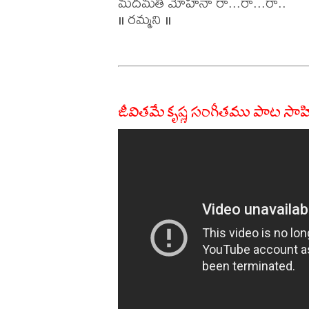
మదమతీ మోహనా రా...రా...రా..

॥ రమ్మని ॥

జీవితమే కృష్ణ సంగీతము పాట సాహ