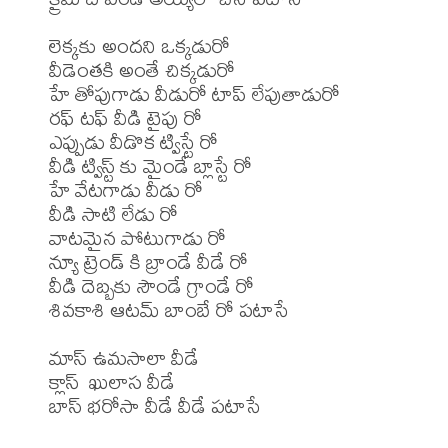
లెక్కకు అందని ఒక్కడురో

వీడెంతకి అంతే చిక్కడురో

హే తోపుగాడు వీడురో టాప్ లేపుతాడురో

రఫ్ టఫ్ వీడి టైపు రో

ఎప్పుడు వీడొక ట్విస్టే రో

వీడి ట్విస్ట్ కు మైండే బ్లాస్టే రో

హే వేటగాడు వీడు రో

వీడి సాటి లేడు రో

వాటమైన పోటుగాడు రో

న్యూ ట్రెండ్ కి బ్రాండే వీడే రో

వీడి దెబ్బకు సౌండే గ్రాండే రో

శివకాశి ఆటమ్ బాంబే రో పటాసే

మాస్ ఉమసాలా వీడే

క్లాస్  ఖులాస వీడే
