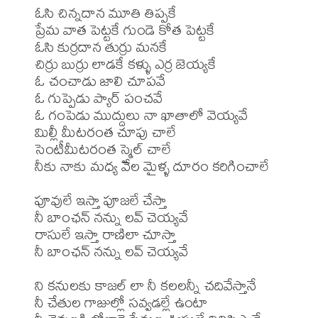
ఓసి చిన్నదాన మూతి తిప్పకే

ప్రేమ వాత పెట్టకే గుండె కోత పెట్టకే

ఓసి కుర్రదాన తుర్రు మనకే

చిర్రు బుర్రు లాడకే కళ్ళు ఎర్ర జెయ్యకే

ఓ చంచాడు జాలి చూపవే

ఓ గుప్పెడు ప్యార్ పంచవే

ఓ గంపెడు ముద్దులు నా ఖాతాలో వెయ్యవే

మిల్లీ మీటరంత చూపు చాలే

సెంటీమీటరంత స్మైల్ చాలే

నీకు నాకు మధ్య వేల మైళ్ళ దూరం కరిగించాలే

పూవులే ఇస్తా పూజలే చేస్తా

నీ బాంఛన్ నన్ను లవ్ చెయ్యవే

రాసులే ఇస్తా రాణిలా చూస్తా

నీ బాంఛన్ నన్ను లవ్ చెయ్యవే

ని కనులకు కాజల్ లా నీ కలలన్నీ చదివేస్తానే

నీ చేతుల గాజుల్లో సవ్వడల్లే ఉంటా
