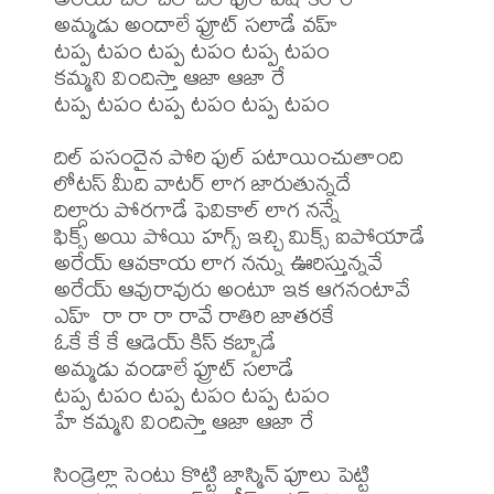
అమ్మడు అందాలే ఫ్రూట్ సలాడే వహ్

టప్ప టపం టప్ప టపం టప్ప టపం

కమ్మని విందిస్తా ఆజా ఆజా రే

టప్ప టపం టప్ప టపం టప్ప టపం

దిల్ పసందైన పోరి ఫుల్ పటాయించుతాంది

లోటస్ మీది వాటర్ లాగ జారుతున్నదే

దిల్దారు పోరగాడే ఫెవికాల్ లాగ నన్నే

ఫిక్స్ అయి పోయి హగ్స్ ఇచ్చి మిక్స్ ఐపోయాడే

అరేయ్ ఆవకాయ లాగ నన్ను ఊరిస్తున్నవే

అరేయ్ ఆవురావురు అంటూ ఇక ఆగనంటావే

ఎహ్  రా రా రా రావే రాతిరి జాతరకే

ఓకే కే కే ఆడెయ్ కిస్ కబ్బాడే

అమ్మడు వండాలే ఫ్రూట్ సలాడే 

టప్ప టపం టప్ప టపం టప్ప టపం

హే కమ్మని విందిస్తా ఆజా ఆజా రే

సిండ్రెల్లా సెంటు కొట్టి జాస్మిన్ పూలు పెట్టి
