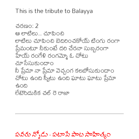
This is the tribute to Balayya 

చరణం: 2

ఆ లాటిలు.. చూపించి

లాటిలు చూపించి బెదిరించకోయ్ టింగు రంగా

ప్రేమంటూ నీకుంటే దరి చేరనా సుబ్బరంగా

హేయ్ రంగేళి రంగమ్మో ఓ చోటు 
చూసేసుకుందాం

నీ ప్రేమా నా ప్రేమా వెచ్చంగ కలబోసుకుందాం

చోటు ఉంది స్వీటు ఉంది ఘాటు ఘాటు ప్రేమా 
ఉంది 

లేటెెందుకిక చల్ రె రాజా

పవరు న్నోడు - పటాసే పాట సాహిత్యం