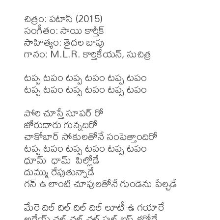
చిత్రం: పటాస్ (2015)

సంగీతం: సాయి కార్తీక్

సాహిత్యం: తైదల బాపు 

గానం: M.L.R. కార్తికేయన్, సుచిత్ర 

టప్ప టపం టప్ప టపం టప్ప టపం

టప్ప టపం టప్ప టపం టప్ప టపం

పోరి చూస్తే సూపర్ రో

జోరుదారు గున్నదిరో

చాకోబార్ సోకులతోనే సంపెత్తాందిరో

టప్ప టపం టప్ప టపం టప్ప టపం

ధూమ్  ధామ్  పిల్లోడే

దుమ్ము రేపుతున్నాడే

గన్ ఉ లాంటి చూపులతోనే గుండెను పేల్చడే

మేరె దిల్ దిల్ దిల్ దిల్ లూటీ ఉ గయారే

అరేయ్ చల్ చల్ చల్ ఫుల్ ఐష్ కరోరే
