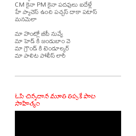
CM కైనా PM కైనా పదవులు ఐదేళ్లే

హే ప్యాచెస్ ఉంచి పచ్చస్ దాకా పటాస్

మనమెలా

మా వొంట్లో బీపీ నువ్వే 

మా హెడ్ కి జండుబాం వె

మా గ్రౌండ్ కి టెండూల్కర్ 

మా పాలిట పోలీస్ లారీ

ఓసి చిన్నదాన మూతి తిప్పకే పాట
సాహిత్యం