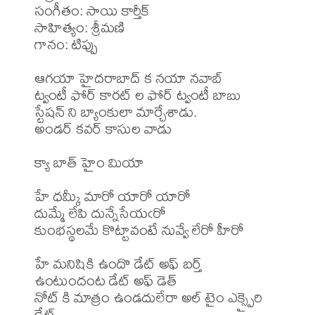
సంగీతం: సాయి కార్తీక్

సాహిత్యం: శ్రీమణి 

గానం: టిప్పు 

ఆగయా హైదరాబాద్ క నయా నవాబ్

ట్వంటీ ఫోర్ కారట్ ల ఫోర్ ట్వంటీ బాబు

స్టేషన్ ని బ్యాంకులా మార్చేశాడు.

అండర్ కవర్ కాసుల వాడు

క్యా బాత్ హైం మియా

హే ధమ్కీ మారో యారో యారో

దుమ్మే లేపి దున్నేసేయఁరో

కుంభస్థలమే కొట్టావంటే నువ్వే లేరో హీరో

హే మనిషికి ఉందొ డేట్ అఫ్ బర్త్ 

ఉంటుందంట డేట్ అఫ్ డెత్ 

నోట్ కి మాత్రం ఉండదులేరా అల్ టైం ఎక్స్పైరి 
డేట్  
