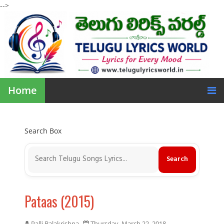
-->
Home
Search Box
Pataas (2015)
Palli Balakrishna
Thursday, March 22, 2018