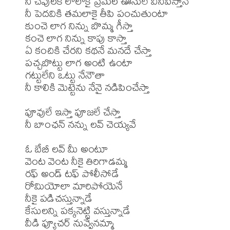
నీ చెవులకి లోలాకై ప్రేమల ఊసులే వినిపిస్తానే

నీ పెదవికి తమలాకై తీపి పంచుతుంటా

కుంచె లాగ నిన్ను బొమ్మ గీస్తా

కంచె లాగ నిన్ను కాపు కాస్తా

ఏ కంచికి చేరని కథనే మనదే చేస్తా

పచ్చబొట్టు లాగ అంటి ఉంటా

గట్టులేని ఒట్టు నేనౌతా

నీ కాలికి మెట్టెను నేనై నడిపించేస్తా

పూవులే ఇస్తా పూజలే చేస్తా

నీ బాంఛన్ నన్ను లవ్ చెయ్యవే

ఓ బేబీ లవ్ మీ అంటూ 

వెంట వెంట నీకై తిరిగాడమ్మ

రఫ్ అండ్ టఫ్ పోలీసోడే 

రోమియోలా మారిపోయెనే

నీకై పడిచస్తున్నాడే 

కేసులన్ని పక్కనెట్టి వస్తున్నాడే

వీడి ఫ్యూచర్ నువ్వేనమ్మా 
