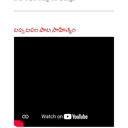
టప్ప టపం పాట సాహిత్యం