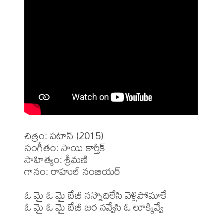
చిత్రం: పటాస్ (2015)

సంగీతం: సాయి కార్తీక్

సాహిత్యం: శ్రీమణి 

గానం: రాహుల్ నంబియర్

ఓ మై ఓ మై బేబీ నన్నొదిలేసి వెళ్లిపోమాకే

ఓ మై ఓ మై బేబీ జర నవ్వేసి ఓ లూక్కివ్వే
