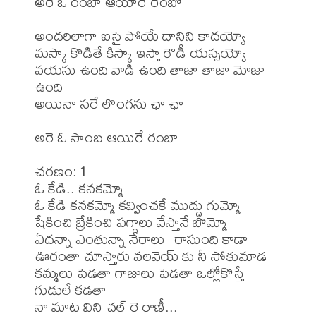
అరె ఓ రంబా ఆయారే రేంబో 

అందరిలాగా ఐసై పోయే దానిని కాదయ్యో

మస్కా కొడితే కిస్కా ఇస్తా రౌడీ యస్సయ్యో

వయసు ఉంది వాడి ఉంది తాజా తాజా మోజు 
ఉంది 

అయినా సరే లొంగను ఛా ఛా

అరె ఓ సాంబ ఆయిరే రంబా

చరణం: 1

ఓ కేడి.. కనకమ్మో

ఓ కేడి కనకమ్మో కవ్వించకే ముద్దు గుమ్మో

షేకించి బ్రేకించి పగ్గాలు వేస్తానే బొమ్మో

ఏదన్నా ఎంతున్నా నేరాలు  రాసుంది కాడా

ఊరంతా చూస్తారు వలవెయ్ కు నీ సోకుమాడ

కమ్మలు పెడతా గాజులు పెడతా ఒల్లోకొస్తే 
గుడులే కడతా 

నా మాట విని చల్ రె రాణీ...
