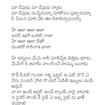
మా దేవుడు మా దేవుడు స్వామి

మా దేవుడు నువ్వేనయ్యా మాకోసం పుట్టావయ్యా

నీ పేరున మాలె వేసి తల నీలాలిస్తామయ్యా

హే ఆజా ఆజా ఆజా 

ఇదర్ ఆవో బులెట్ రాజా

హే ఆజా ఆజా దేఖో 

ముజికో కాకినాడ ఖాజా

హే భక్తులం మేమె కానీ మాకిచ్చేది బెత్తెడు భూమి

మేమేలే నీ బినామీ పొంగించే సొమ్ము సునామి

రౌడీ షీటర్ గుండా గళ్ళ షట్టర్ ఉ షట్ డౌన్ ఏ

నేను సెంటర్ వోచి కౌంటర్ పెడితే డబ్బులు డంప్ 
అవునే

నా లా అండ్ ఆర్డర్ ఉండే ల్యాండ్ నాదై పోవాలి

న సైరెన్ సౌండ్ కి సైడ్ ఏ ఇచ్చి సైట్ ను ఖాళీ

చెయ్యాలి
