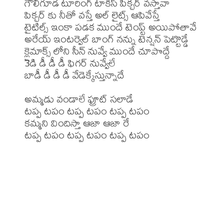
గౌలిగూడ టూరింగ్ టాకీస్ పిక్చర్ వస్తావా

పిక్చర్ కు నీతో వస్తే అల్ లైట్స్ ఆపివేస్తే

టైటిల్స్ ఇంకా పడక ముందే టెంప్ట్ అయిపోతావే

అరేయ్ ఇంటర్వెల్ బాంగ్ నన్ను టెన్షన్ పెట్టొడ్డే

క్లైమాక్స్ లోని సీన్ నువ్వే ముందే చూపొద్దే

3డి డీ డీ డీ ఫిగర్ నువ్వేలే

బాడీ డీ డీ డీ వేడెక్కేస్తున్నాదే 

అమ్మడు వండాలే ఫ్రూట్ సలాడే 

టప్ప టపం టప్ప టపం టప్ప టపం

కమ్మని విందిస్తా ఆజా ఆజా రే

టప్ప టపం టప్ప టపం టప్ప టపం
