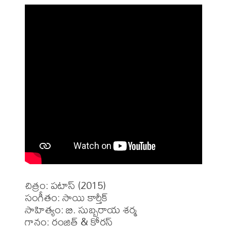
చిత్రం: పటాస్ (2015)

సంగీతం: సాయి కార్తీక్

సాహిత్యం: బి. సుబ్బరాయ శర్మ 

గానం: రంజిత్ & కోరస్ 
