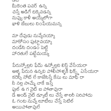
మీకెంత పవర్ ఉన్న

చస్తే అడిగే దిక్కెవడన్న

నువ్వు కాళీ అయ్యేలోగా

ఖాళి జేబులు నింపేయమన్న

మా దేవుడు నువ్వేనయ్యా 

మాకోసం పుట్టావయ్యా

దండేసి దండం పెట్టి 

హారతులే పట్టేమయ్య

పేరున్నోల్లని ఫేమ్ ఉన్నోల్లని లిస్ట్ వేసేయరా

ఆళ్ళ పేరున ఉన్నవి పోలీసోళ్ళకి ఫిక్స్డ్ ఏసేయరా

కరెన్సీ నోట్ లే కాజేసిస్తే కేసు లు మాఫీ రా

నీ నల్ల సొమ్మే నాకే ఇస్తే

ఫుల్ ఉ గ వైట్ ఐ పోతావురా

డే అండ్ నైట్ డ్యూటీ లు చేస్తే శాలరీ సరిపోదు

ఓ గంట నువ్వే లూటీలు చేస్తే సెటిల్ 
అయిపోతావులే
