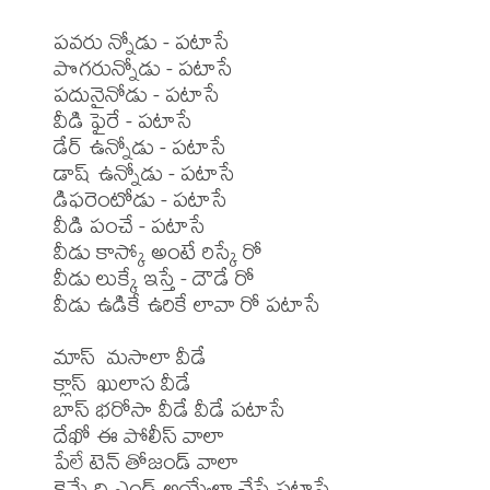
పవరు న్నోడు - పటాసే

పొగరున్నోడు - పటాసే

పదునైనోడు - పటాసే

వీడి ఫైరే - పటాసే

డేర్ ఉన్నోడు - పటాసే

డాష్ ఉన్నోడు - పటాసే

డిఫరెంటోడు - పటాసే

వీడి పంచే - పటాసే

వీడు కాస్కో అంటే రిస్కే రో

వీడు లుక్కే ఇస్తే - దౌడే రో

వీడు ఉడికే ఉరికే లావా రో పటాసే 

మాస్  మసాలా వీడే

క్లాస్  ఖులాస వీడే

బాస్ భరోసా వీడే వీడే పటాసే 

దేఖో ఈ పోలీస్ వాలా

పేలే టెన్ తోజండ్ వాలా

క్రైమే ది ఎండ్ అయ్యేలా చేసే పటాసే
