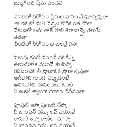
బుజ్జగించి ప్రేమ పంచవే

వేసవిలో నీకోసం ప్రేమల వానల మేఘాన్నవుతా

ఈ చలిలో నులి వెచ్చని కౌగిలింత నౌతా

వేకువలో నిను తాకే తొలి కిరాణాన్నై తలుపే 
తడతా

చీకటిలో నీకోసం జాబిలల్లే వస్తా

పిలుపు కంటే ముందే పలికేస్తా

తలుచుకోక ముందే కనిపిస్తా

కనిపించని నీ ప్రాణానికి ప్రాణాన్నవుతా

ఆగిపోని గుండె చప్పుడంటే  

అలిసిపోని ఊపిరంటు ఉంటే

నీ అశలే శ్వాసగా మారిన నేనేనంటా

పూవులే ఇస్తా పూజలే చేస్తా

నీ బాంఛన్ నన్ను లవ్ చెయ్యవే

రాసులే ఇస్తా రాణిలా చూస్తా
