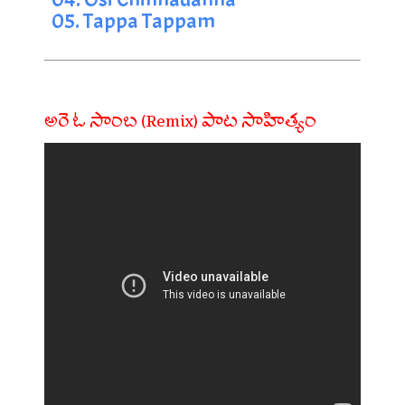
05. Tappa Tappam
అరె ఓ సాంబ (Remix) పాట సాహిత్యం