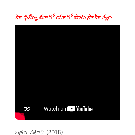
హే ధమ్కీ మారో యారో పాట సాహిత్యం
చిత్రం: పటాస్ (2015)
