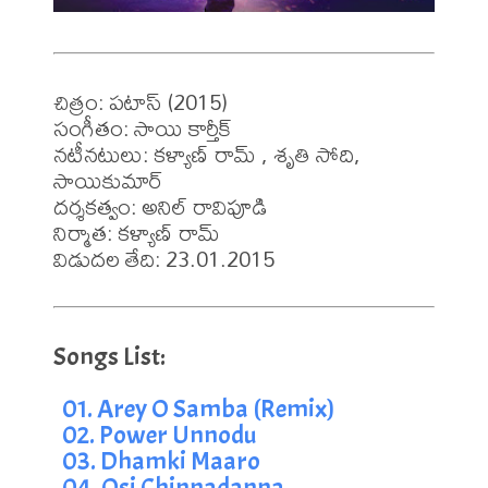
చిత్రం: పటాస్ (2015)

సంగీతం: సాయి కార్తీక్

నటీనటులు: కళ్యాణ్ రామ్ , శృతి సోది, 
సాయికుమార్

దర్శకత్వం: అనిల్ రావిపూడి

నిర్మాత: కళ్యాణ్ రామ్

విడుదల తేది: 23.01.2015
01. Arey O Samba (Remix)
02. Power Unnodu
03. Dhamki Maaro
04. Osi Chinnadanna