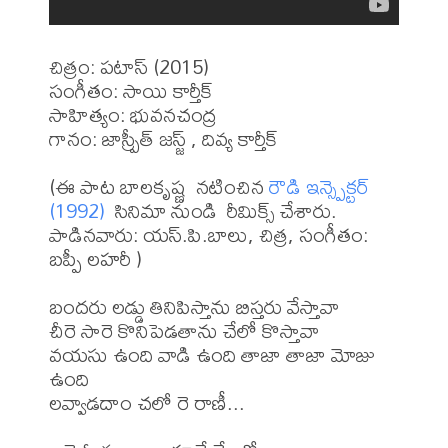
చిత్రం: పటాస్ (2015)

సంగీతం: సాయి కార్తీక్

సాహిత్యం: భువనచంద్ర

గానం: జాస్ప్రీత్ జస్జ్ , దివ్య కార్తీక్

(ఈ పాట బాలకృష్ణ  నటించిన 
రౌడి ఇన్స్పెక్టర్ 
(1992)
  సినిమా నుండి  రీమిక్స్ చేశారు. 
పాడినవారు: యస్.పి.బాలు, చిత్ర, సంగీతం: 
బప్పీ లహరీ )

బందరు లడ్డు తినిపిస్తాను బిస్తరు వేస్తావా

చీరె సారె కొనిపెడతాను చేలో కొస్తావా

వయసు ఉంది వాడి ఉంది తాజా తాజా మోజు 
ఉంది 

లవ్వాడదాం చలో రె రాణీ...
