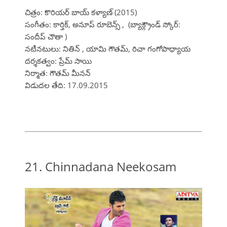
చిత్రం: కొరియర్ బాయ్ కళ్యాణ్ (2015)
సంగీతం: కార్తిక్, అనూప్ రూబెన్స్ , (బ్యాక్గ్రౌండ్ స్కోర్:
సందీప్ చౌతా )
నటీనటులు: నితిన్ , యామి గౌతమ్, రిచా గంగోపాధ్యాయ
దర్శకత్వం: ప్రేమ్ సాయి
నిర్మాత: గౌతమ్ మీనన్
విడుదల తేది: 17.09.2015
21. Chinnadana Neekosam