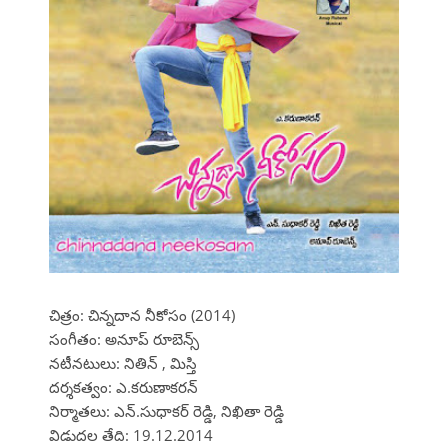
చిత్రం: చిన్నదాన నీకోసం (2014)
సంగీతం: అనూప్ రూబెన్స్
నటీనటులు: నితిన్ , మిస్తి
దర్శకత్వం: ఎ.కరుణాకరన్
నిర్మాతలు: ఎన్.సుధాకర్ రెడ్డి, నిఖితా రెడ్డి
విడుదల తేది: 19.12.2014