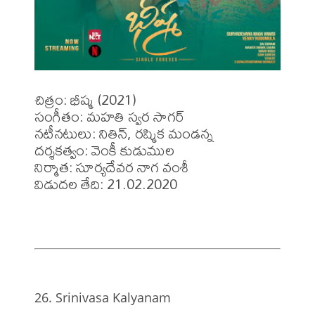
చిత్రం: భీష్మ (2021)

సంగీతం: మహతి స్వర సాగర్

నటీనటులు: నితిన్, రష్మిక మండన్న

దర్శకత్వం: వెంకీ కుడుముల

నిర్మాత: సూర్యదేవర నాగ వంశీ

విడుదల తేది: 21.02.2020
26. Srinivasa Kalyanam