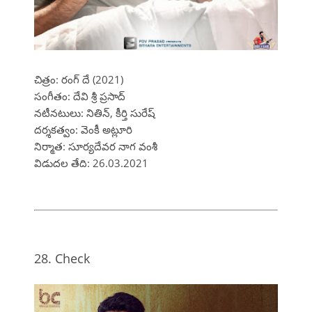
చిత్రం: రంగ్ దే (2021)
సంగీతం: దేవి శ్రీ ప్రసాద్
నటీనటులు: నితిన్, కీర్తి సురేష్
దర్శకత్వం: వెంకీ అట్లూరి
నిర్మాత: సూర్యదేవర నాగ వంశీ
విడుదల తేది: 26.03.2021
28. Check