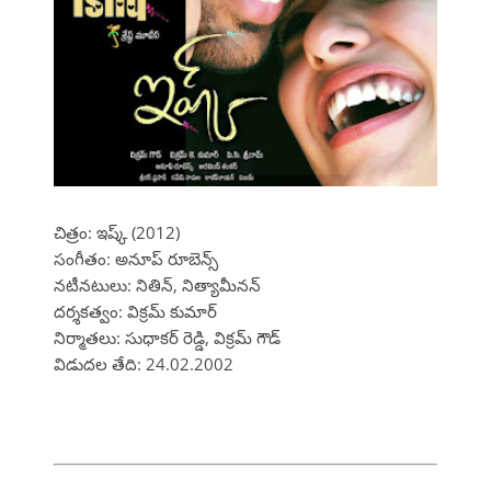
చిత్రం: ఇష్క్ (2012)
సంగీతం: అనూప్ రూబెన్స్
నటీనటులు: నితిన్, నిత్యామీనన్
దర్శకత్వం: విక్రమ్ కుమార్
నిర్మాతలు: సుధాకర్ రెడ్డి, విక్రమ్ గౌడ్
విడుదల తేది: 24.02.2002