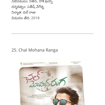
నటీనటులు: నితిన్, రాశి ఖన్నా
దర్శకత్వం: సతీష్ వేగేశ్న
నిర్మాత: దిల్ రాజు
విడుదల తేది: 2018
25. Chal Mohana Ranga