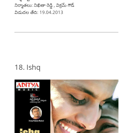
నిర్మాతలు: నిఖితా రెడ్డి , విక్రమ్ గౌడ్
విడుదల తేది: 19.04.2013
18. Ishq