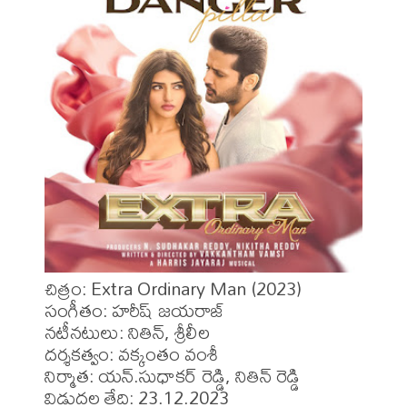
చిత్రం: Extra Ordinary Man (2023)

సంగీతం: హరీష్ జయరాజ్ 

నటీనటులు: నితిన్, శ్రీలీల 

దర్శకత్వం: వక్కంతం వంశీ 

నిర్మాత: యన్.సుధాకర్ రెడ్డి, నితిన్ రెడ్డి 

విడుదల తేది: 23.12.2023