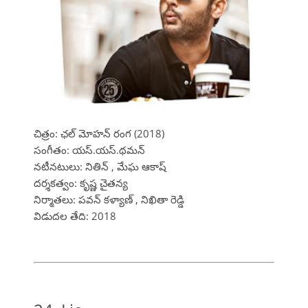
చిత్రం: ఛల్ మోహన్ రంగ (2018)
సంగీతం: యస్.యస్.థమన్
నటీనటులు: నితిన్ , మేఘ ఆకాష్
దర్శకత్వం: కృష్ణ చైతన్య
నిర్మాతలు: పవన్ కళ్యాణ్ , నిఖితా రెడ్డి
విడుదల తేది: 2018