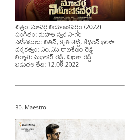
చిత్రం: మాచర్ల నియోజకవర్గం (2022)

సంగీతం: మహతి స్వర సాగర్ 

నటీనటులు: నితిన్, కృతి శెట్టి, కేథరిన్ థెరిసా

దర్శకత్వం: ఎం.ఎస్.రాజశేఖర్ రెడ్డి

నిర్మాత: సుధాకర్ రెడ్డి, నిఖితా రెడ్డి

విడుదల తేది: 12.08.2022
30. Maestro