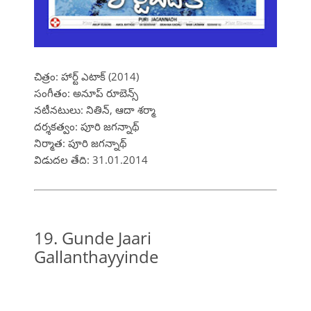
చిత్రం: హార్ట్ ఎటాక్ (2014)
సంగీతం: అనూప్ రూబెన్స్
నటీనటులు: నితిన్, ఆదా శర్మా
దర్శకత్వం: పూరి జగన్నాథ్
నిర్మాత: పూరి జగన్నాథ్
విడుదల తేది: 31.01.2014
19. Gunde Jaari
Gallanthayyinde