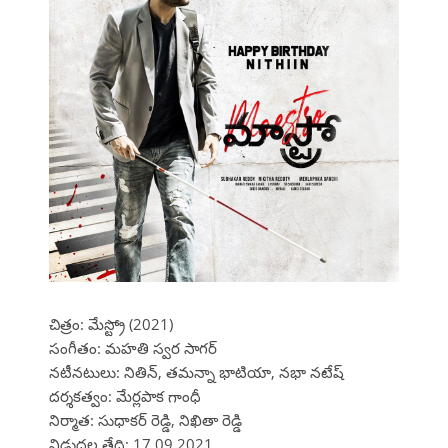
చిత్రం: మేస్ట్రో (2021)
సంగీతం: మహతి స్వర సాగర్
నటీనటులు: నితిన్, తమన్నా భాటియా, నభా నటేష్
దర్శకత్వం: మేర్లపాక గాంధీ
నిర్మాత: సుధాకర్ రెడ్డి, నిఖితా రెడ్డి
విడుదల తేది: 17.09.2021