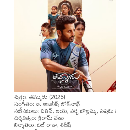
చిత్రం: తమ్ముడు (2025)

సంగీతం: బి. అజనీష్ లోక్‌నాథ్

నటీనటులు: నితిన్, లయ, వర్ష బొల్లమ్మ, సప్తమి గౌడ

దర్శకత్వం: శ్రీరామ్ వేణు

నిర్మాతలు: దిల్ రాజు, శిరీష్
