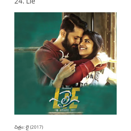
24. Lie
చిత్రం: లై (2017)