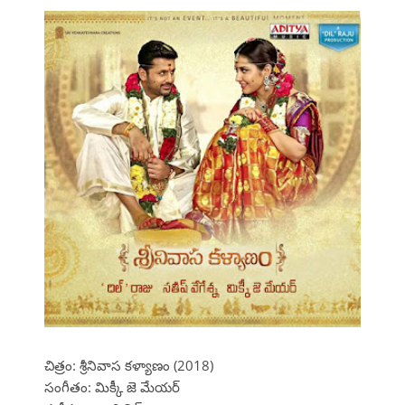
చిత్రం: శ్రీనివాస కళ్యాణం (2018)
సంగీతం: మిక్కీ జె మేయర్