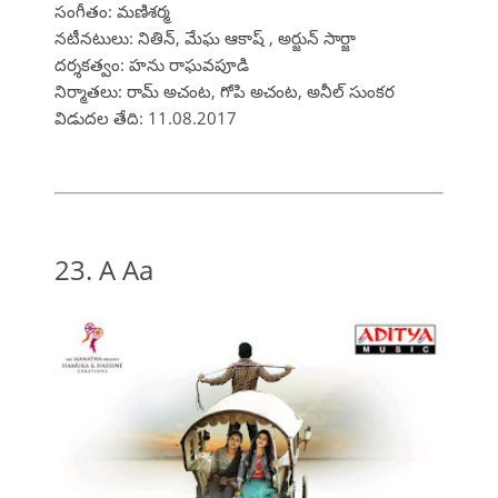
సంగీతం: మణిశర్మ
నటీనటులు: నితిన్, మేఘ ఆకాష్ , అర్జున్ సార్జా
దర్శకత్వం: హను రాఘవపూడి
నిర్మాతలు: రామ్ అచంట, గోపి అచంట, అనీల్ సుంకర
విడుదల తేది: 11.08.2017
23. A Aa