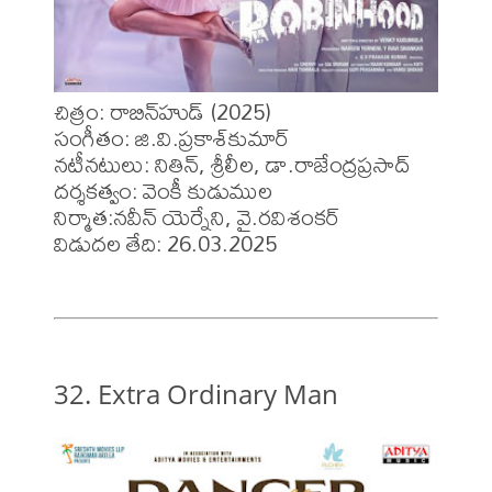
చిత్రం: రాబిన్‌హుడ్ (2025)

సంగీతం: జి.వి.ప్రకాశ్‌కుమార్‌

నటీనటులు: నితిన్, శ్రీలీల, డా.రాజేంద్రప్రసాద్‌

దర్శకత్వం: వెంకీ కుడుముల

నిర్మాత:నవీన్‌ యెర్నేని, వై.రవిశంకర్‌

విడుదల తేది: 26.03.2025
32. Extra Ordinary Man