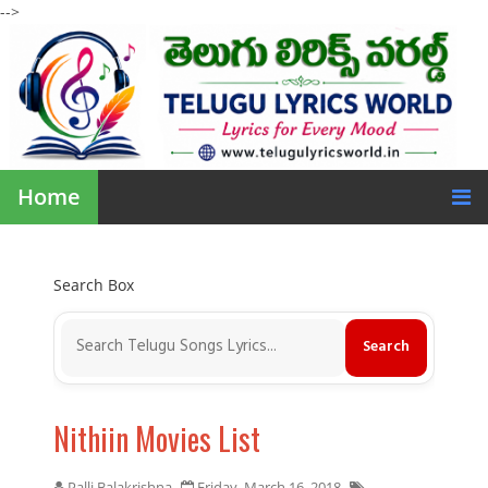
-->
Home
Search Box
Nithiin Movies List
Palli Balakrishna
Friday, March 16, 2018