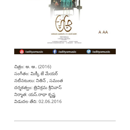
చిత్రం: అ. ఆ.. (2016)
సంగీతం: మిక్కీ జే మేయర్
నటీనటులు: నితిన్ , సమంత
దర్శకత్వం: త్రివిక్రమ శ్రీనివాస్
నిర్మాత: యస్.రాధా కృష్ణ
విడుదల తేది: 02.06.2016