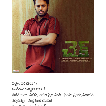
చిత్రం: చెక్ (2021)
సంగీతం: కళ్యాణి మాలిక్
నటీనటులు: నితిన్, రకుల్ ప్రీత్ సింగ్ , ప్రియా ప్రకాష్ వేరియర్
దర్శకత్వం: చంద్రశేఖర్ యేలేటి
నిర్మాత: వి.ఆనంద్ ప్రసాద్