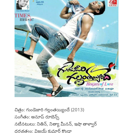
చిత్రం: గుండెజారి గల్లంతయ్యిందే (2013)
సంగీతం: అనూప్ రూబెన్స్
నటీనటులు: నితిన్, నిత్యా మీనన్, ఇషా తాళ్వార్
దర్శకత్వం: విజయ్ కుమార్ కొండా