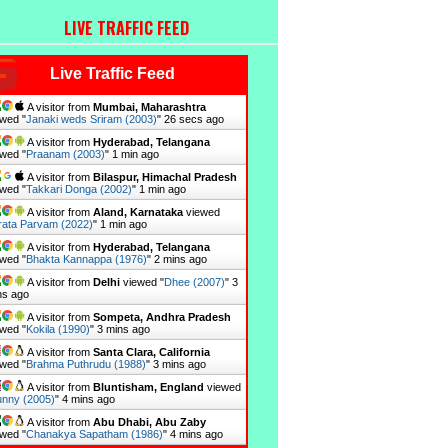
LIVE TRAFFIC FEED
Live Traffic Feed
A visitor from
Mumbai, Maharashtra
wed "
Janaki weds Sriram (2003)
"
27 secs ago
A visitor from
Hyderabad, Telangana
wed "
Praanam (2003)
"
1 min ago
A visitor from
Bilaspur, Himachal Pradesh
wed "
Takkari Donga (2002)
"
1 min ago
A visitor from
Aland, Karnataka
viewed
rata Parvam (2022)
"
1 min ago
A visitor from
Hyderabad, Telangana
wed "
Bhakta Kannappa (1976)
"
2 mins ago
A visitor from
Delhi
viewed "
Dhee (2007)
"
3
ns ago
A visitor from
Sompeta, Andhra Pradesh
wed "
Kokila (1990)
"
3 mins ago
A visitor from
Santa Clara, California
wed "
Brahma Puthrudu (1988)
"
3 mins ago
A visitor from
Bluntisham, England
viewed
nny (2005)
"
4 mins ago
A visitor from
Abu Dhabi, Abu Zaby
wed "
Chanakya Sapatham (1986)
"
4 mins ago