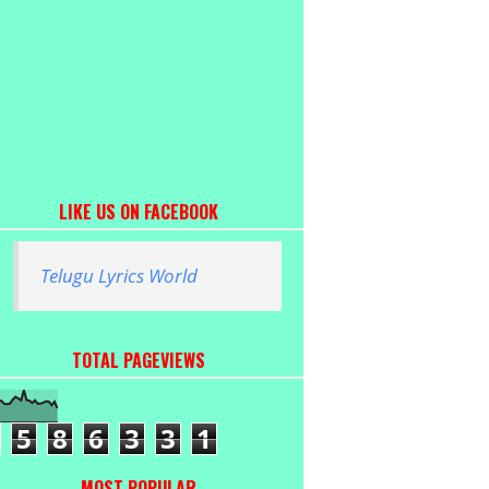
LIKE US ON FACEBOOK
Telugu Lyrics World
TOTAL PAGEVIEWS
5
8
6
3
3
1
MOST POPULAR