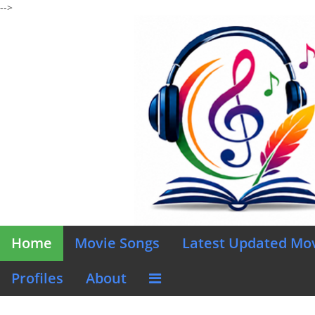
-->
Home
Movie Songs
Latest Updated Mo
Profiles
About