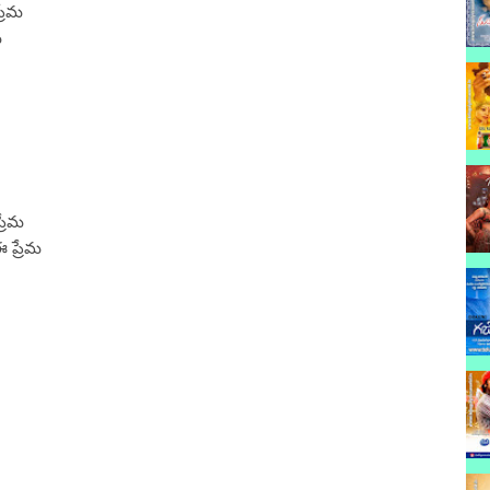
్రేమ
మ
్రేమ
 ప్రేమ