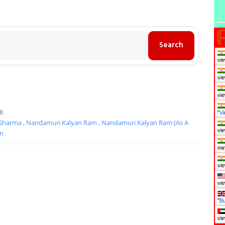
vie
vie
vie
8
"
Vi
 Sharma
,
Nandamuri Kalyan Ram
,
Nandamuri Kalyan Ram (as A
vie
m
mi
vie
vie
"
Bu
vie