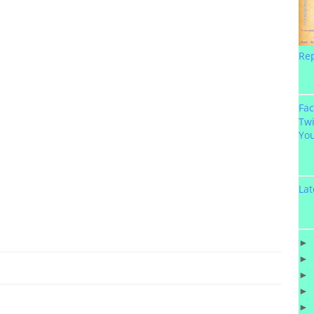
Re
Fa
Twi
Yo
Lat
►
►
►
►
►