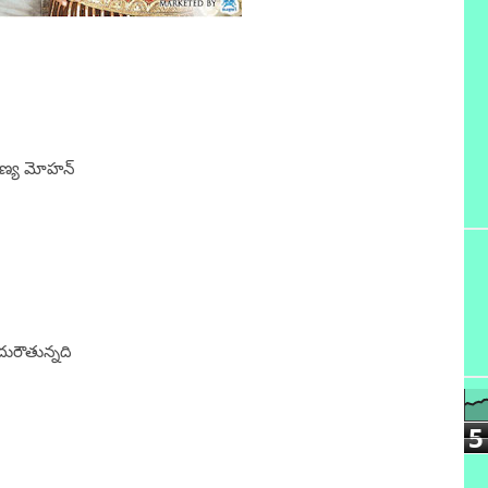
శరణ్య మోహన్
దురౌతున్నది
5