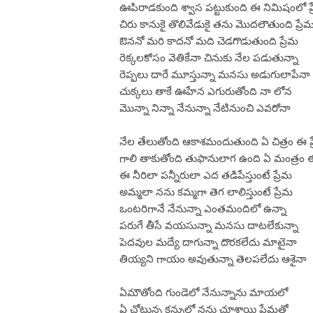
ఊపిరాడకుంది శ్వాస పట్టుకుంది ఈ నిమిషంలో ప
చిరు కానుకై తొలివేడుకై తను మొదలౌతుంది ప్రే
ఔననో మరి కాదనో మది చెడగొడుతుంది ప్రేమ
రెక్కలకోసం వెతికేనా చినుకు నేల పడుతున్నా
రెప్పలు దారే మూస్తున్నా మనసు అడుగులాపేనా
చుక్కలు తాకే ఊహేన ఎగురుతోంది నా లోన
మొన్నా నిన్నా నేనున్నా నేటినుంచి ఎవరోనా
నేల తేలుతోంది ఆకాశమందుతుంది ఏ చిత్రం ఈ ప
గాలి తాకుతోంది తుఫానులాగ ఉంది ఏ మంత్రం ఈ
ఈ నీరిలా పన్నీరులా ఎద తడిపేస్తుంటే ప్రేమ
అమ్మలా నను కమ్మగా తెగ లాలిస్తుంటే ప్రేమ
ఒంటరిగానే నేనున్నా ఎంతమందిలో ఉన్నా
పరుగే తీసే వయసున్నా మనసు దాటలేకున్నా
పెదవుల మద్యే దాగున్నా దొరకలేదు మాటైనా
తియ్యని గాయం అవుతున్నా తెలపలేదు ఆశైనా
ఏమౌతోంది గుండెలో నేనున్నాను మాయలో
ఏ చోటున్న కన్నులో నను చూశాయి ప్రేమతో