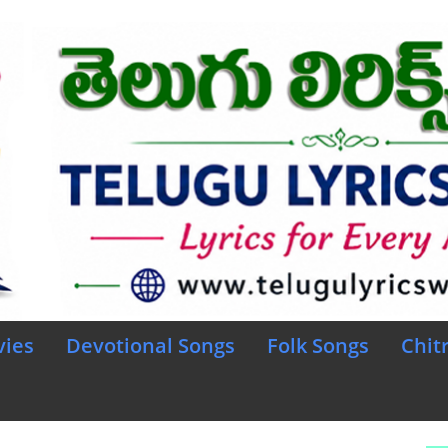
vies
Devotional Songs
Folk Songs
Chit