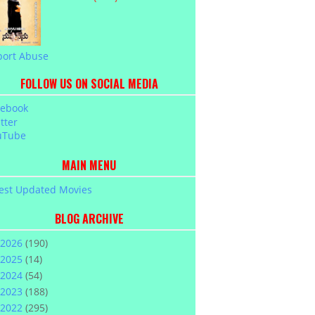
port Abuse
FOLLOW US ON SOCIAL MEDIA
cebook
tter
uTube
MAIN MENU
est Updated Movies
BLOG ARCHIVE
2026
(190)
2025
(14)
2024
(54)
2023
(188)
2022
(295)