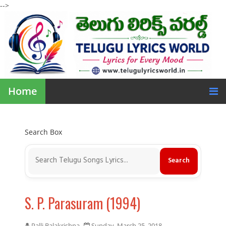
-->
Home
Search Box
S. P. Parasuram (1994)
Palli Balakrishna
Sunday, March 25, 2018