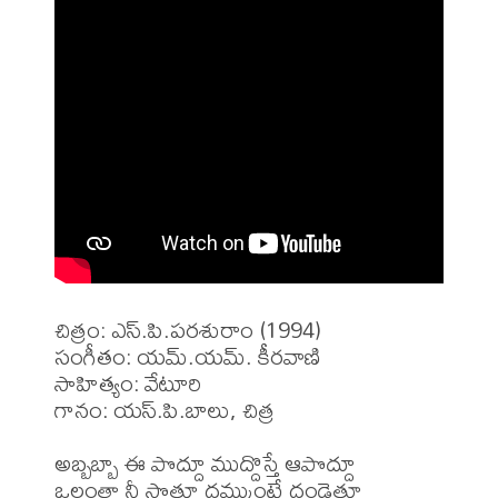
చిత్రం: ఎస్.పి.పరశురాం (1994)

సంగీతం: యమ్.యమ్. కీరవాణి

సాహిత్యం: వేటూరి

గానం: యస్.పి.బాలు, చిత్ర

అబ్బబ్బా ఈ పొద్దూ ముద్దొస్తే ఆపొద్దూ 

ఒల్లంతా నీ సొత్తూ దమ్ముంటే దండెత్తూ 
