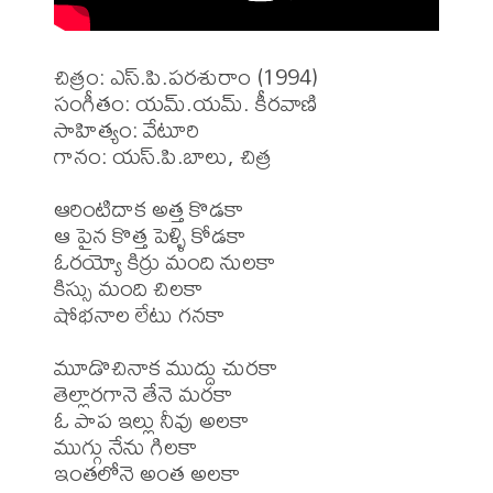
చిత్రం: ఎస్.పి.పరశురాం (1994)

సంగీతం: యమ్.యమ్. కీరవాణి

సాహిత్యం: వేటూరి

గానం: యస్.పి.బాలు, చిత్ర

ఆరింటిదాక అత్త కొడకా 

ఆ పైన కొత్త పెళ్ళి కోడకా 

ఓరయ్యో కిర్రు మంది నులకా 

కిస్సు మంది చిలకా 

షోభనాల లేటు గనకా 

మూడొచినాక ముద్దు చురకా 

తెల్లారగానె తేనె మరకా 

ఓ పాప ఇల్లు నీవు అలకా 

ముగ్గు నేను గిలకా 

ఇంతలోనె అంత అలకా 
