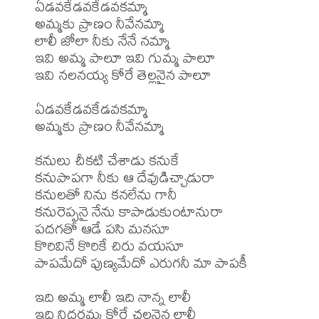
ఏడవకేడవకేడవకమ్మా 

అమ్మకు ప్రాణం నీవేనమ్మా 

లాలీ జోలా నీకు నేనే నమ్మా 

ఇవి అమ్మ పాలూ ఇవి గుమ్మ పాలూ 

ఇవి నలనయ్య కోరే తెల్లనైన పాలూ 

ఏడవకేడవకేడవకమ్మా 

అమ్మకు ప్రాణం నీవేనమ్మా 

కనులు చీకటి చేశాడు కనుకే 

కనుపాపగా నీకు ఆ దేవుడిచ్చాడురా 

కనులతో నిను కనలేను గానీ 

కనురెప్పనై నేను కాపాడుకుంటానురా 

పదగతో ఆడే పసి మనసూ 

కొరివినే కొరికే చిరు వయసూ 

పాపమేదో పుణ్యమేదో ఎరుగనీ మా పాపకీ 

ఇది అమ్మ లాలీ ఇది నాన్న లాలీ 

ఇది నిద్దరమ్మ కోరే చల్లనైన లాలీ 
