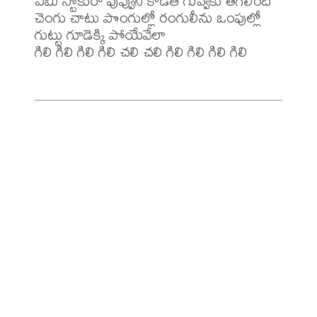
ఏమి స్టోకురో పువ్వుని కొడితే గువ్వకు తగిలిందీ 

చెంగు చాటు పొంగుల్లో రంగులీను ఒంపుల్లో 

గుట్టు గూడెక్కి పోయేవేలా 

గిలి గిలి గిలి గిలి చలి చలి గిలి గిలి గిలి గిలి 
