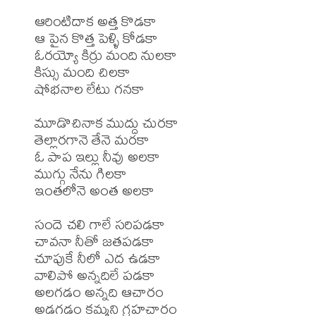
ఆరింటిదాక అత్త కొడకా 

ఆ పైన కొత్త పెళ్ళి కోడకా 

ఓరయ్యో కిర్రు మంది నులకా 

కిస్సు మంది చిలకా 

షోభనాల లేటు గనకా 

మూడొచినాక ముద్దు చురకా 

తెల్లారగానె తేనె మరకా 

ఓ పాప ఇల్లు నీవు అలకా 

ముగ్గు నేను గిలకా 

ఇంతలోనె అంత అలకా 

సందె చలి గాలే సరిపడకా 

చావనా నీతో జతపడకా 

చూపుకే నీలో ఎద ఉడకా 

వాలిపో అన్నదిలే పడకా 

అలగడం అన్నది ఆచారం 

అడగడం కమ్మని గ్రహచారం 
