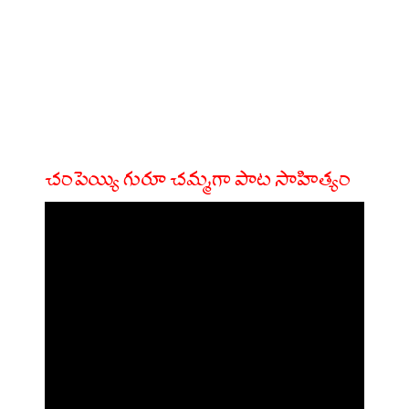
చంపెయ్యి గురూ చమ్మగా పాట సాహిత్యం