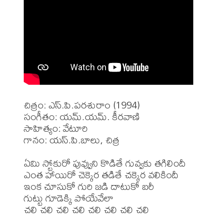
చిత్రం: ఎస్.పి.పరశురాం (1994)

సంగీతం: యమ్.యమ్. కీరవాణి

సాహిత్యం: వేటూరి

గానం: యస్.పి.బాలు, చిత్ర

ఏమి స్టోకురో పువ్వుని కొడితే గువ్వకు తగిలిందీ 

ఎంత హాయిరో చెక్కెర తడితే చక్కెర వలికిందీ 

ఇంక చూసుకో గురి జడి దాటుకో బరీ 

గుట్టు గూడెక్కి పోయేవేలా 

చలి చలి చలి చలి చలి చలి చలి చలి 
