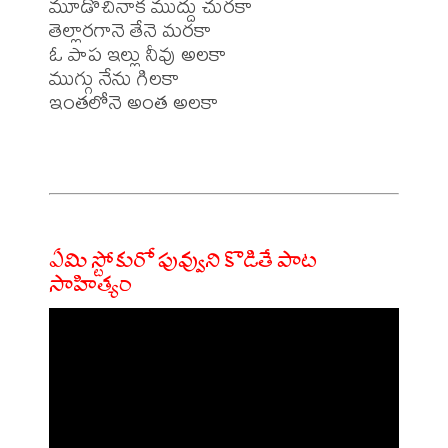
మూడొచినాక ముద్దు చురకా 

తెల్లారగానె తేనె మరకా 

ఓ పాప ఇల్లు నీవు అలకా 

ముగ్గు నేను గిలకా 

ఇంతలోనె అంత అలకా 

ఏమి స్టోకురో పువ్వుని కొడితే పాట
సాహిత్యం