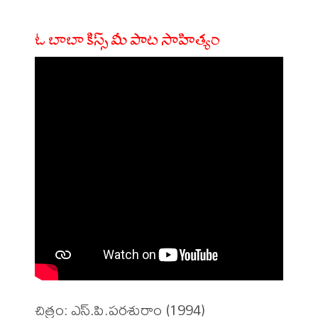
ఓ బాబా కిస్స్ మీ పాట సాహిత్యం
చిత్రం: ఎస్.పి.పరశురాం (1994)
