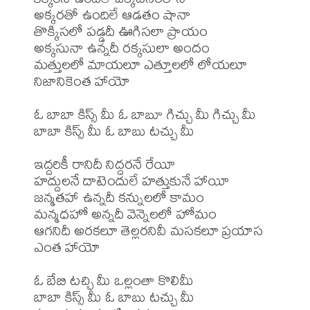
అక్కరతో ఉందిలే ఆడతం షానా 

తొక్కిసలో పడ్డదీ ఊగిసలా ప్రాయం 

అక్కసునా ఉన్నదీ రక్కసులా అందం 

మత్తులలో మాయలూ ఎత్తూలలో లోయలూ 
నిజానికెంత హాయో 

ఓ బాబా కిస్స్ మీ ఓ బాబూ గిచ్చు మీ గిచ్చు మీ 

బాబా కిస్స్ మీ ఓ బాబు టచ్చు మీ 

ఇద్దరికీ రానిదీ నిద్దరనే రేయీ 

హద్దులనే దాటెందులే హత్తుకునే హాయీ 

జన్మతహా ఉన్నదీ కన్నులలో కామం 

మన్మధహో అన్నదీ వెన్నెలలో హోమం 

ఆగనిదీ అరకలూ తెల్లరనివీ మసకలూ ప్రయాస 
ఎంత హాయో 

ఓ బేబి టచ్చి మీ ఒల్లంతా కొలిమీ 

బాబా కిస్స్ మీ ఓ బాబు టచ్చు మీ 
