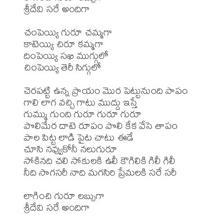
శ్రీదేవి సరే అందిగా 

చంపెయ్యి గురూ చమ్మగా 

కాటెయ్యి చిరూ కమ్మగా 

దింపెయ్యి సఖి ముగ్గులో 

చింపెయ్యి తెరీ సిగ్గులో 

చెరపట్టి ఉన్న ప్రాయం మొర పెట్టునుంది పాపం 

గాలి లాగ వచ్చి గాటు ముద్దు ఇస్తే 

గుమ్ము గుంది గురూ గురూ గురూ 

పొలిమేర దాటె రూపం పొలి కేక వేసె తాపం 

పాల పిట్ట లాడి పైట చాటు ఈడే 

చూసి నవ్వుకోనీ నలుగురూ 

సోకినది చలి సోకులకి ఉలీ కౌగిలికి గిలీ గిలీ 

నీది సొగసరీ నాది మగసిరి ప్రేమలకి సరే సరీ 

లాగించి గురూ లబ్సుగా 

శ్రీదేవి సరే అందిగా 
