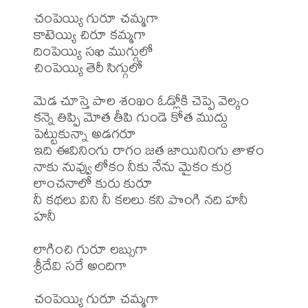
చంపెయ్యి గురూ చమ్మగా 

కాటెయ్యి చిరూ కమ్మగా 

దింపెయ్యి సఖి ముగ్గులో 

చింపెయ్యి తెరీ సిగ్గులో 

మెడ చూస్తె పాల శంఖం ఓడ్లోకి చెప్పె వెల్కం 

కన్నె తిప్పి మోత తీపి గుండె కోత ముద్దు 
పెట్టుకున్నా అడగరూ 

ఇది ఈవినింగు రాగం జత జాయినింగు తాళం 

నాకు నువ్వు లోకం నీకు నేను మైకం కుర్ర 
లాంచనాలో కురు కురూ 

నీ కథలు విని నీ కలలు కని పొంగి నది హనీ 
హనీ 

లాగించి గురూ లబ్సుగా 

శ్రీదేవి సరే అందిగా 

చంపెయ్యి గురూ చమ్మగా 
