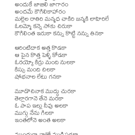
అందుకే జాబిలి జాగారం 

అందమే కౌగిలికాహారం 

మల్లెల రాతిరి మన్మధ చాకిరి జన్మకి లాహిరిలే 

ఓలమ్మో కన్నె సోకు చిరుకా 

కౌగిలింత ఇరుకా కన్ను కొట్టి నన్ను తినకా 

ఆరింటిదాక అత్త కొడకా 

ఆ పైన కొత్త పెళ్ళి కోడకా 

ఓరయ్యో కిర్రు మంది నులకా 

కిస్సు మంది చిలకా 

షోభనాల లేటు గనకా 

మూడొచినాక ముద్దు చురకా 

తెల్లారగానె తేనె మరకా 

ఓ పాప ఇల్లు నీవు అలకా 

ముగ్గు నేను గిలకా 

ఇంతలోనె అంత అలకా 

ముందుగా నాతో ముడిపడకా 
