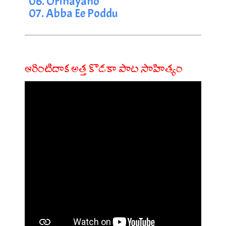
06. Orinayano
07. Abba Ee Poddu
ఆరింటిదాక అత్త కొడకా పాట సాహిత్యం