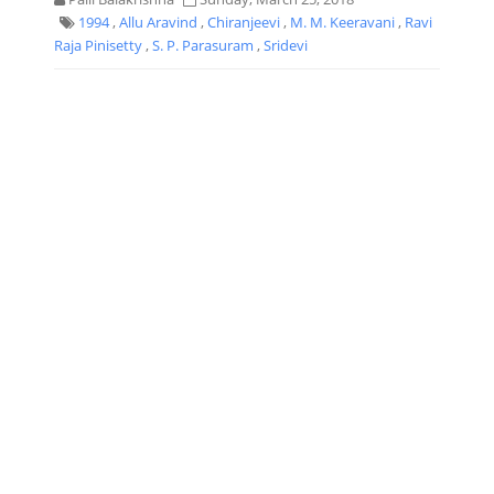
1994
,
Allu Aravind
,
Chiranjeevi
,
M. M. Keeravani
,
Ravi
Raja Pinisetty
,
S. P. Parasuram
,
Sridevi