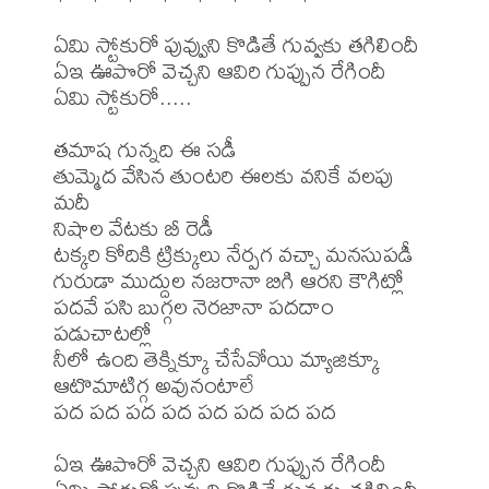
ఏమి స్టోకురో పువ్వుని కొడితే గువ్వకు తగిలిందీ 

ఏఇ ఊపొరో వెచ్చని ఆవిరి గుప్పున రేగిందీ 

ఏమి స్టోకురో..... 

తమాష గున్నది ఈ సడీ 

తుమ్మెద వేసిన తుంటరి ఈలకు వనికే వలపు 
మదీ 

నిషాల వేటకు బీ రెడీ 

టక్కరి కోదికి ట్రిక్కులు నేర్పగ వచ్చా మనసుపడీ 

గురుడా ముద్దుల నజరానా బిగి ఆరని కౌగిట్లో 

పదవే పసి బుగ్గల నెరజానా పదదాం 
పడుచాటల్లో 

నీలో ఉంది తెక్నిక్కూ చేసేవోయి మ్యాజిక్కూ 

ఆటొమాటిగ్గ అవునంటాలే 

పద పద పద పద పద పద పద పద 

ఏఇ ఊపొరో వెచ్చని ఆవిరి గుప్పున రేగిందీ 
