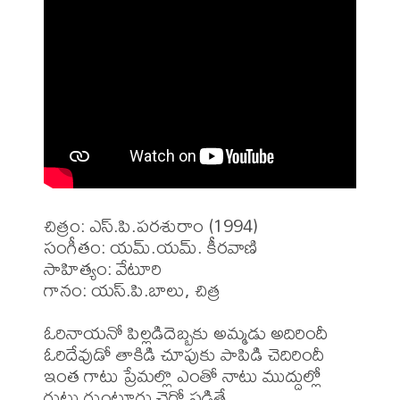
చిత్రం: ఎస్.పి.పరశురాం (1994)

సంగీతం: యమ్.యమ్. కీరవాణి

సాహిత్యం: వేటూరి

గానం: యస్.పి.బాలు, చిత్ర

ఓరినాయనో పిల్లడిదెబ్బకు అమ్మడు అదిరిందీ 

ఓరిదేవుడో తాకిడి చూపుకు పాపిడి చెదిరిందీ 

ఇంత గాటు ప్రేమల్లొ ఎంతో నాటు ముద్దుల్లో 

గుట్టు గుంటూరు చెర్లో పడితే... 
