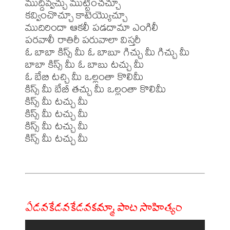
ముద్దివ్వచ్చు ముట్టించచ్చూ 

కవ్వించొచ్చూ కాటెయ్యొచ్చూ 

ముదిరిందా ఆకలీ పడదామా ఎంగిలీ 

పరవాలీ రాతిరీ పరువాలా విస్తరీ 

ఓ బాబా కిస్స్ మీ ఓ బాబూ గిచ్చు మీ గిచ్చు మీ 

బాబా కిస్స్ మీ ఓ బాబు టచ్చు మీ 

ఓ బేబి టచ్చి మీ ఒల్లంతా కొలిమీ 

కిస్స్ మీ బేబీ తచ్చు మీ ఒల్లంతా కొలిమీ 

కిస్స్ మీ టచ్చు మీ 

కిస్స్ మీ టచ్చు మీ 

కిస్స్ మీ టచ్చు మీ 

కిస్స్ మీ టచ్చు మీ 

ఏడవకేడవకేడవకమ్మా పాట సాహిత్యం