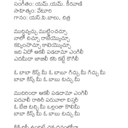
సంగీతం: యమ్.యమ్. కీరవాణి

సాహిత్యం: వేటూరి

గానం: యస్.పి.బాలు, చిత్ర

ముద్దివ్వచ్చు ముట్టించచ్చూ 

నాలో చిచ్చూ రాజేయ్యొచ్చూ 

కవ్వించొచ్చూ కాటెయ్యొచ్చూ 

ఇది ఏదో ఆకలీ పడదామా ఎంగిలీ 

ఎదమీదా జాబిలీ కసి కట్టే కౌగిలీ 

ఓ బాబా కిస్స్ మీ ఓ బాబూ గిచ్చు మీ గిచ్చు మీ 

బాబా కిస్స్ మీ ఓ బాబు టచ్చు మీ 

ముదిరిందా ఆకలీ పడదామా ఎంగిలీ 

పరవాలీ రాతిరీ పరువాలా విస్తరీ 

ఓ బేబి టచ్చి మీ ఒల్లంతా కొలిమీ 

బాబా కిస్స్ మీ ఓ బాబు టచ్చు మీ 

కిక్కిరిసీ ఉందిలే చక్కదనంలోనా 
