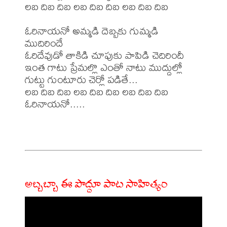
లబ దిబ దిబ లబ దిబ దిబ లబ దిబ దిబ 

ఓరినాయనో అమ్మడి దెబ్బకు గుమ్మడి 
ముదిరిందే 

ఓరిదేవుడో తాకిడి చూపుకు పాపిడి చెదిరిందీ 

ఇంత గాటు ప్రేమల్లొ ఎంతో నాటు ముద్దుల్లో 

గుట్టు గుంటూరు చెర్లో పడితే... 

లబ దిబ దిబ లబ దిబ దిబ లబ దిబ దిబ 

ఓరినాయనో.....

అబ్బబ్బా ఈ పొద్దూ పాట సాహిత్యం