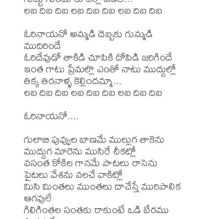
లబ దిబ దిబ లబ దిబ దిబ లబ దిబ దిబ 

ఓరినాయనో అమ్మడి దెబ్బకు గుమ్మడి 
ముదిరిందే 

ఓరిదేవుడో తాకిడి చూపికి దోపిడి జరిగిందే 

ఇంత గాటు ప్రేమల్లొ ఎంతో నాటు ముద్దుల్లో 

తిక్క తిరనాళ్ళ కెల్లిందమ్మా... 

లబ దిబ దిబ లబ దిబ దిబ లబ దిబ దిబ 

ఓరినాయనో.... 

గులాబి పువ్వుల బాణమే ముల్లుగ తాకెను 

ముద్దుగ మారెను ముసిరే చీకట్లో 

వసంత కోకిల గానమే పాటలు రాసెను 

పైటలు వేశను వలచే వాకిట్లో 

మిసి మింతలు ముంతలు దాచేస్తే మురిపాలిక 
ఆగవులే 

గిలిగింతల సంతకు రాకుంటే ఒడి బేరము 