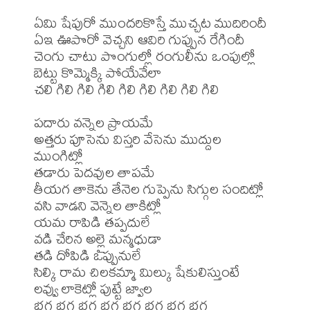
ఏమి షేపురో ముందరికొస్తే ముచ్చట ముదిరిందీ 

ఏఇ ఊపొరో వెచ్చని ఆవిరి గుప్పున రేగిందీ 

చెంగు చాటు పొంగుల్లో రంగులీను ఒంపుల్లో 

బెట్టు కొమ్మెక్కి పోయేవేలా 

చలి గిలి గిలి గిలి గిలి గిలి గిలి గిలి గిలి 

పదారు వన్నెల ప్రాయమే 

అత్తరు పూసెను విస్తరి వేసెను ముద్దుల 
ముంగిట్లో 

తడారు పెదవుల తాపమే 

తీయగ తాకెను తేనెల గుప్పెను సిగ్గుల సందిట్లో 

వసి వాడని వెన్నెల తాకిట్లో 

యమ రాపిడి తప్పదులే 

వడి చేరిన అల్లై మన్మధుడా 

తడి దోపిడి ఒప్పునులే 

సిల్కి రామ చిలకమ్మా మిల్కు షేకులిస్తుంటే 

లవ్వు లాకెట్లో పుట్టే జ్వాల 

భగ భగ భగ భగ భగ భగ భగ భగ 
