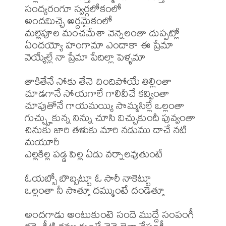
సంద్యరంగూ స్వర్గలోకంలో 

అందమిచ్చె అర్దమైకంలో 

మల్లెపూల మంచమేశా వెన్నెలంతా దుప్పట్లో 

ఏందయ్యో హంగామా ఎందాకా ఈ ప్రేమా 

వెయ్యేల్లే నా ప్రేమా పేదిల్లా పెళ్ళమా 

తాకితేనే సోకు తేనె చిందిపోయే తిల్లింతా 

చూడగానే సోయగాలే గాలివీచే కవ్వింతా 

చూపుతోనే గాయమయ్యి సొమ్మసిల్లే ఒల్లంతా 

గుచ్చ్హుకున్న నిన్ను చూసి విచ్చుకుందీ పువ్వంతా 

చినుకు జారి తళుకు మారి నడుము దాచే నటి 
మయూరీ 

ఎల్లకిల్ల పడ్డ పిల్ల ఏడు వర్నాలవుతుంటే 

ఓయబ్బో బొబ్బట్టూ ఓ సారీ నాకెట్టూ 

ఒల్లంతా నీ సొత్తూ దమ్ముంటే దండెత్తూ 

అందగాడు అంటుకుంటె సందె ముద్దే సంపంగీ 
