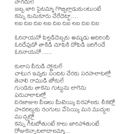
సాగదులే 

జబ్బ జారి పైటమ్మా గొబ్బిల్లాడుకుంటుంటే 

కన్ను కునుకూరు చేరేదెట్టా.... 

లబ దిబ దిబ లబ దిబ దిబ లబ దిబ దిబ 

ఓరినాయనో పిల్లడిదెబ్బకు అమ్మడు అదిరిందీ 

ఓరిదేవుడో తాకిడి చూపికి దోపిడి జరిగిందే 

ఓరినాయనో...... 

కులాస వీరుడి స్ట్రోకులే 

చాటుగ ఇవ్వకు సందిట చేరకు సరసాలాటల్లో 

తెనాలి రాముడి జోకులే 

గుండెకు తాకెను గుట్టును లాగెను 
పరువాలాటల్లో 

విరజాజుల వీణలు మీటెయ్యి విరహాలకు చీకట్లో 

పొదరిల్లుకు రంగులు వేసెయ్యి మన ముద్దుల 
ముచ్చట్లో 

కన్ను గీటబోతుంటే కాలు జారిపోతుంటే 

రోజుకెన్నాటలాదాలమ్మా... 
