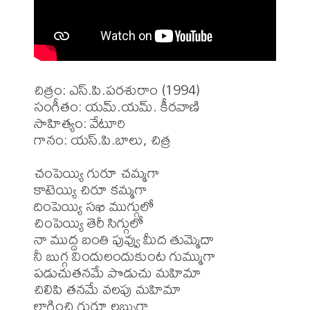
చిత్రం: ఎస్.పి.పరశురాం (1994)

సంగీతం: యమ్.యమ్. కీరవాణి

సాహిత్యం: వేటూరి

గానం: యస్.పి.బాలు, చిత్ర

చంపెయ్యి గురూ చమ్మగా 

కాటెయ్యి చిరూ కమ్మగా 

దింపెయ్యి సఖి ముగ్గులో 

చింపెయ్యి తెరీ సిగ్గులో 

నా ముద్ద బంతి పువ్వు మీద తుమ్మెదా 

నీ బుగ్గ విందులందుకుంట గుమ్ముగా 

పడుచుతనమే పొడుచు మహిమా 

చిలిపి తనమే వలపు మహిమా 

లాగించి గురూ లబ్సుగా 
