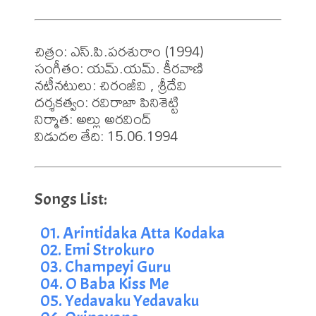
చిత్రం: ఎస్.పి.పరశురాం (1994)

సంగీతం: యమ్.యమ్. కీరవాణి

నటీనటులు: చిరంజీవి , శ్రీదేవి

దర్శకత్వం: రవిరాజా పినిశెట్టి

నిర్మాత: అల్లు అరవింద్

విడుదల తేది: 15.06.1994
01. Arintidaka Atta Kodaka
02. Emi Strokuro
03. Champeyi Guru
04. O Baba Kiss Me
05. Yedavaku Yedavaku