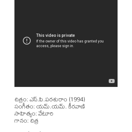
చిత్రం: ఎస్.పి.పరశురాం (1994)

సంగీతం: యమ్.యమ్. కీరవాణి

సాహిత్యం: వేటూరి

గానం: చిత్ర
