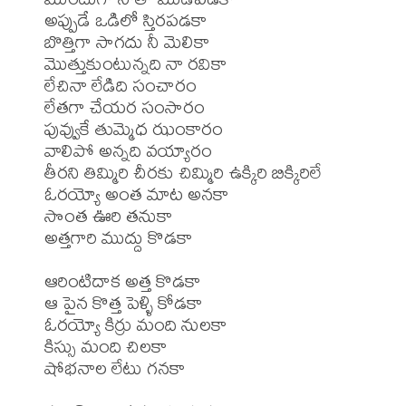
అప్పుడే ఒడిలో స్తిరపడకా 

బొత్తిగా సాగదు నీ మెలికా 

మొత్తుకుంటున్నది నా రవికా 

లేచినా లేడిది సంచారం 

లేతగా చేయర సంసారం 

పువ్వుకే తుమ్మెధ ఝంకారం 

వాలిపో అన్నది వయ్యారం 

తీరని తిమ్మిరి చీరకు చిమ్మిరి ఉక్కిరి బిక్కిరిలే 

ఓరయ్యో అంత మాట అనకా 

సొంత ఊరి తనుకా 

అత్తగారి ముద్దు కొడకా 

ఆరింటిదాక అత్త కొడకా 

ఆ పైన కొత్త పెళ్ళి కోడకా 

ఓరయ్యో కిర్రు మంది నులకా 

కిస్సు మంది చిలకా 

షోభనాల లేటు గనకా 
