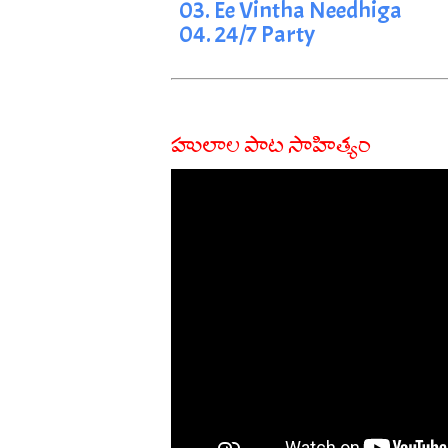
03. Ee Vintha Needhiga
04. 24/7 Party
హులాల పాట సాహిత్యం