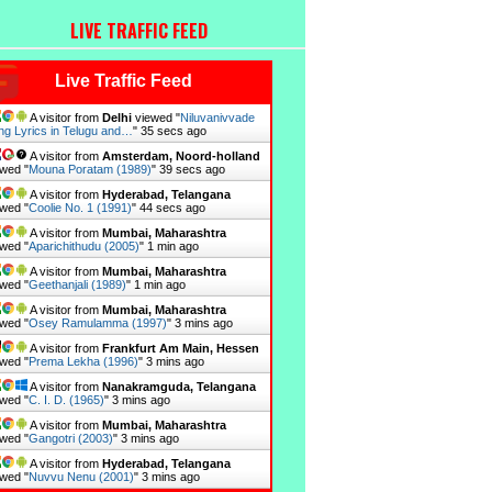
LIVE TRAFFIC FEED
Live Traffic Feed
A visitor from
Delhi
viewed "
Niluvanivvade
ng Lyrics in Telugu and…
"
36 secs ago
A visitor from
Amsterdam, Noord-holland
wed "
Mouna Poratam (1989)
"
40 secs ago
A visitor from
Hyderabad, Telangana
wed "
Coolie No. 1 (1991)
"
45 secs ago
A visitor from
Mumbai, Maharashtra
wed "
Aparichithudu (2005)
"
1 min ago
A visitor from
Mumbai, Maharashtra
wed "
Geethanjali (1989)
"
1 min ago
A visitor from
Mumbai, Maharashtra
wed "
Osey Ramulamma (1997)
"
3 mins ago
A visitor from
Frankfurt Am Main, Hessen
wed "
Prema Lekha (1996)
"
3 mins ago
A visitor from
Nanakramguda, Telangana
wed "
C. I. D. (1965)
"
3 mins ago
A visitor from
Mumbai, Maharashtra
wed "
Gangotri (2003)
"
3 mins ago
A visitor from
Hyderabad, Telangana
wed "
Nuvvu Nenu (2001)
"
3 mins ago