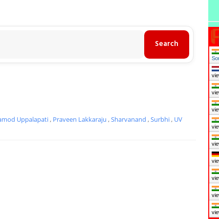
So
vie
vie
vie
amod Uppalapati
,
Praveen Lakkaraju
,
Sharvanand
,
Surbhi
,
UV
vie
vie
vie
vie
vie
vie