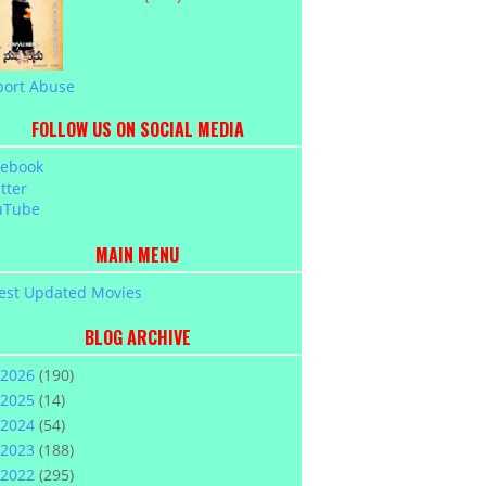
port Abuse
FOLLOW US ON SOCIAL MEDIA
cebook
tter
uTube
MAIN MENU
est Updated Movies
BLOG ARCHIVE
2026
(190)
2025
(14)
2024
(54)
2023
(188)
2022
(295)