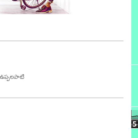
్ ఉప్పలపాటి

5