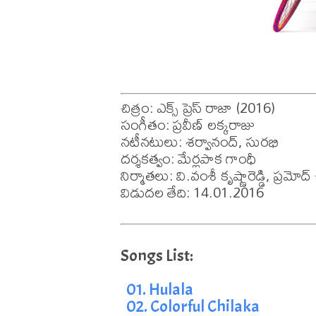
చిత్రం: ఎక్స్ ప్రెస్ రాజా (2016)

సంగీతం: ప్రవీణ్ లక్కరాజు

నటీనటులు: శర్వానంద్, సురభి

దర్శకత్వం: మేర్లపాక గాంధీ

నిర్మాతలు: వి.వంశీ కృష్ణారెడ్డి, ప్రమోద
విడుదల తేది: 14.01.2016
01. Hulala
02. Colorful Chilaka