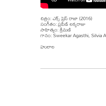
చిత్రం: ఎక్స్ ప్రెస్ రాజా (2016)

సంగీతం: ప్రవీణ్ లక్కరాజు

సాహిత్యం: శ్రీమణి 

గానం: Sweekar Agasthi, Silvia A
హులాల
