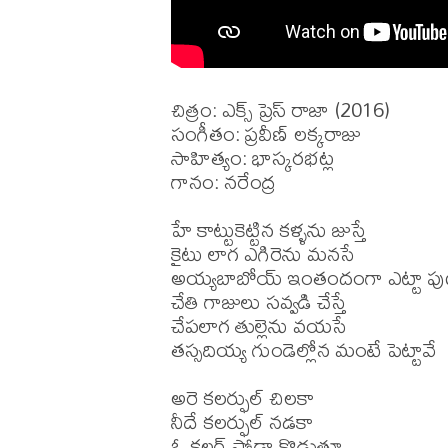
చిత్రం: ఎక్స్ ప్రెస్ రాజా (2016)

సంగీతం: ప్రవీణ్ లక్కరాజు

సాహిత్యం: భాస్కరభట్ల

గానం: నరేంద్ర

హే కాట్టుకెట్టిన కళ్ళను జుస్తే

కైటు లాగ ఎగిరెను మనసే

అయ్యబాబోయ్ ఇంతందంగా ఎట్టా పుట్ట
చేతి గాజులు సవ్వడి చేస్తే

చేపలాగ తుల్లెను వయసే

తస్సదియ్య గుండెల్లోన మంటే పెట్టావే

అరె కలర్ఫుల్ చిలకా

నీదే కలర్ఫుల్ నడకా

ఓ కలర్ సోడా కొడుతూ
