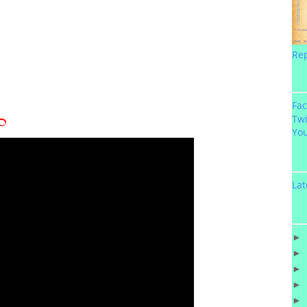
Re
Fa
యం
Twi
Yo
Lat
►
►
►
►
►