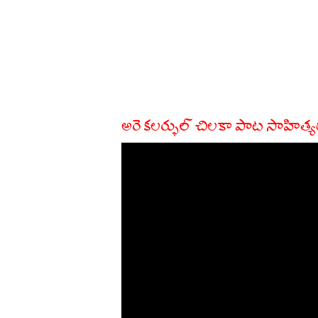
అరె కలర్ఫుల్ చిలకా పాట సాహిత్