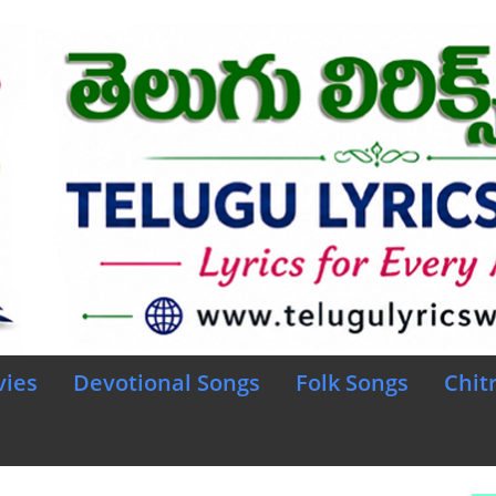
vies
Devotional Songs
Folk Songs
Chit