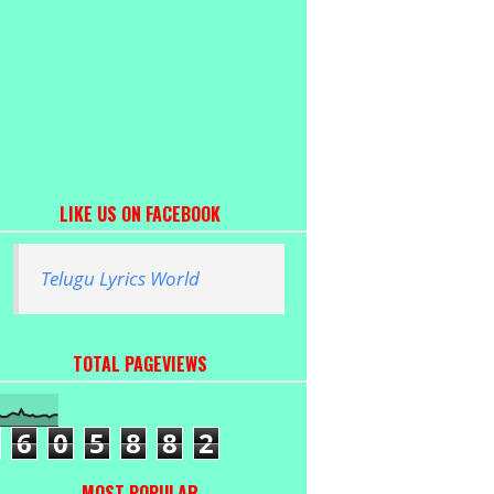
LIKE US ON FACEBOOK
Telugu Lyrics World
TOTAL PAGEVIEWS
6
0
5
8
8
2
MOST POPULAR