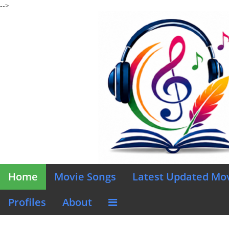
-->
Home
Movie Songs
Latest Updated Mo
Profiles
About