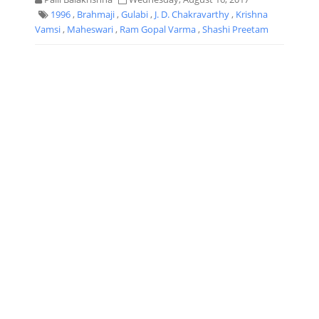
1996
,
Brahmaji
,
Gulabi
,
J. D. Chakravarthy
,
Krishna
Vamsi
,
Maheswari
,
Ram Gopal Varma
,
Shashi Preetam