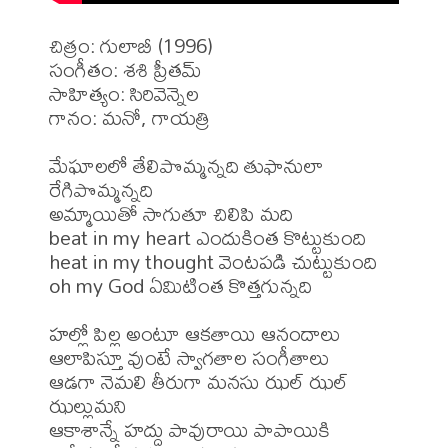
చిత్రం: గులాబీ (1996)

సంగీతం: శశి ప్రీతమ్

సాహిత్యం: సిరివెన్నెల

గానం: మనో, గాయత్రి

మేఘాలలో తేలిపొమ్మన్నది తుఫానులా 
రేగిపొమ్మన్నది

అమ్మాయితో సాగుతూ చిలిపి మది

beat in my heart ఎందుకింత కొట్టుకుంది

heat in my thought వెంటపడి చుట్టుకుంది

oh my God ఏమిటింత కొత్తగున్నది

హల్లో పిల్ల అంటూ ఆకతాయి ఆనందాలు

ఆలాపిస్తూ వుంటే స్వాగతాల సంగీతాలు

ఆడగా నెమలి తీరుగా మనసు ఝల్ ఝల్ 
ఝల్లుమని

ఆకాశాన్నే హద్దు పావురాయి పాపాయికి
