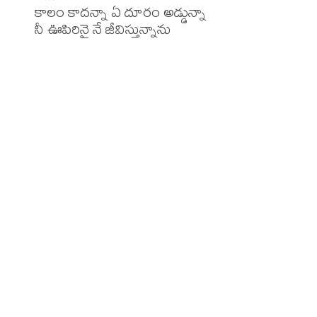
కాలం కాదన్నా ఏ దూరం అడ్డున్నా 

నీ ఊపిరినై నే జీవిస్తున్నాను
