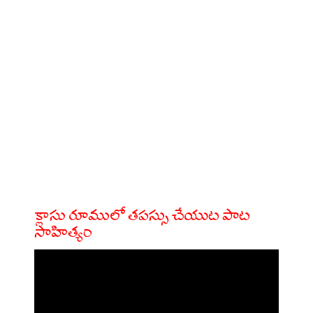
క్లాసు రూములో తపస్సు చేయుట పాట
సాహిత్యం