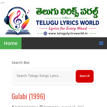
-->
Home
Search Box
Gulabi (1996)
Palli Balakrishna
Wednesday, August 16, 2017