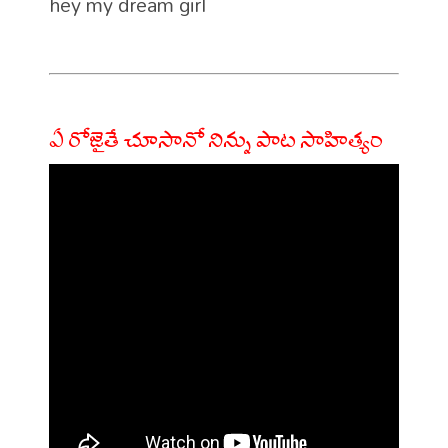
hey my dream girl

ఏ రోజైతే చూసానో నిన్ను పాట సాహిత్యం