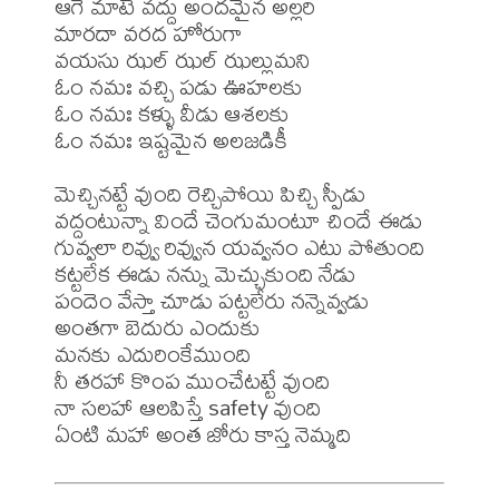
ఆగే మాటే వద్దు అందమైన అల్లరి

మారదా వరద హోరుగా

వయసు ఝల్ ఝల్ ఝల్లుమని

ఓం నమః వచ్చి పడు ఊహలకు

ఓం నమః కళ్ళు వీడు ఆశలకు

ఓం నమః ఇష్టమైన అలజడికీ

మెచ్చినట్టే వుంది రెచ్చిపోయి పిచ్చి స్పీడు

వద్దంటున్నా విందే చెంగుమంటూ చిందే ఈడు

గువ్వలా రివ్వు రివ్వున యవ్వనం ఎటు పోతుంది

కట్టలేక ఈడు నన్ను మెచ్చుకుంది నేడు

పందెం వేస్తా చూడు పట్టలేరు నన్నెవ్వడు

అంతగా బెదురు ఎందుకు

మనకు ఎదురింకేముంది

నీ తరహా కొంప ముంచేటట్టే వుంది

నా సలహా ఆలపిస్తే safety వుంది
