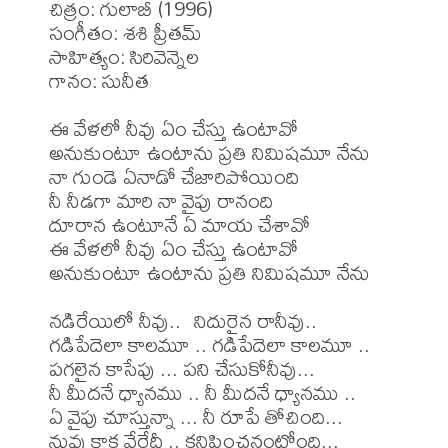
చిత్రం: గులాబీ (1996)

సంగీతం: శశి ప్రీతమ్

సాహిత్యం: సిరివెన్నెల

గానం: సునీత

ఈ వేళలో నీవు ఏం చేస్తు ఉంటావో 

అనుకుంటూ ఉంటాను ప్రతి నిమిషమూ నేను 

నా గుండె ఏనాడో చేజారిపోయింది 

నీ నీడగా మారి నా వైపు రానంది 

దూరాన ఉంటూనే ఏ మాయ చేశావో 

ఈ వేళలో నీవు ఏం చేస్తు ఉంటావో 

అనుకుంటూ ఉంటాను ప్రతి నిమిషమూ నేను 

నడిరేయిలో నీవు..  నిదురైన రానీవు.. 

గడిపేదెలా కాలమూ .. గడిపేదెలా కాలమూ .. 

పగలైన కాసేపు ... పని చేసుకోనీవు... 

నీ మీదనే ధ్యానము .. నీ మీదనే ధ్యానము ..

ఏ వైపు చూస్తున్నా ... నీ రూపే తోచింది... 

నువు కాక వేరేదీ .. కనిపించనంటోంది... 
