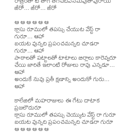
రాత్రంతా టీ తాగి తెగచదివేసేమవుతావురోయ్ 
జీరో... జీరో... జీరో

ఆ ఆ ఆ ఆ ఆ ఆ

క్లాసు రూములో తపస్సు చేయుట వేస్ట్ రా 
గురూ... ఆహా

బయట వున్నది ప్రపంచమన్నది చూడరా 
గురూ... ఆహా

పాఠాలతో పట్టాలతో టాటాలు బిర్లాలు కారెవ్వరూ

చేయి జారితే ఇలాంటి రోజులు రావు ఎన్నడూ... 
ఆహా

అందుకే నువు ప్రతీ క్షణాన్ని అందుకో గురు... 
ఆహా

కాలేజిలో మహరాజులు ఈ గేటు దాటాక 
ప్రజలౌదురూ

క్లాసు రూములో తపస్సు చెయ్యుట వేస్ట్ రా గురూ

బయట వున్నది ప్రపంచమన్నది చూడరా గురూ

ఆ ఆ ఆ ఆ ఆ ఆ
