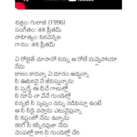
చిత్రం: గులాబీ (1996)

సంగీతం: శశి ప్రీతమ్

సాహిత్యం: సిరివెన్నెల

గానం: శశి ప్రీతమ్

ఏ రోజైతే చూసానో నిన్ను ఆ రోజే నువ్వైపోయా 
నేను 

కాలం కాదన్నా ఏ దూరం అడ్డున్నా 

నీ ఊపిరినై నే జీవిస్తున్నాను 

నీ స్పర్శే ఈ వీచే గాలుల్లో 

నీ రూపే నా వేచే గుండెల్లో 

నిన్నటి నీ స్వప్నం నన్ను నడిపిస్తూ ఉంటే 

ఆ నీ నీడై వస్తాను ఎటువైపున్నా 

నీ కష్టంలో నేను ఉన్నాను 

కరిగే నీ కన్నీరవుతా నేను 

చెంపల్లో కారి నీ గుండెల్లో చేరి 
