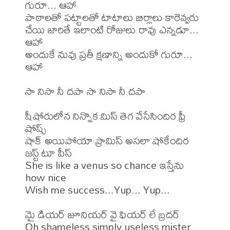
గురూ... ఆహా

పాఠాలతో పట్టాలతో టాటాలు బిర్లాలు కారెవ్వరు

చేయి జారితే ఇలాంటి రోజులు రావు ఎన్నడూ... 
ఆహా

అందుకే నువు ప్రతీ క్షణాన్ని అందుకో గురూ... 
ఆహా

సా నిసా నీ దపా సా నిసా నీ దపా

షీషోరులోన నిన్నొక మిస్ తెగ వేసేసిందిర ఫ్రీ 
షోష్స్

షాక్ అయిపోయా ప్రామిస్ అసలా షోకేందిర 
జస్ట్ టూ పీస్

She is like a venus so chance ఇస్తేను 
how nice

Wish me success...Yup... Yup...

మై డియర్ జూనియర్ వై ఫియర్ లే బ్రదర్

Oh shameless simply useless mister 