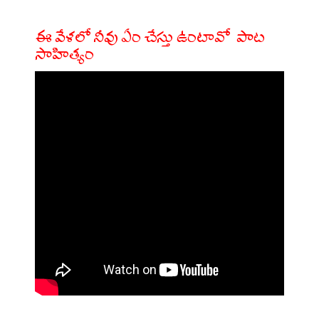
ఈ వేళలో నీవు ఏం చేస్తు ఉంటావో పాట
సాహిత్యం