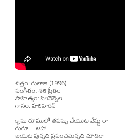
చిత్రం: గులాబి (1996)

సంగీతం: శశి ప్రీతం

సాహిత్యం: సిరివెన్నెల

గానం: హరిహరన్

క్లాసు రూములో తపస్సు చేయుట వేష్టు రా 
గురూ... ఆహా

బయట వున్నది ప్రపంచమన్నది చూడరా 