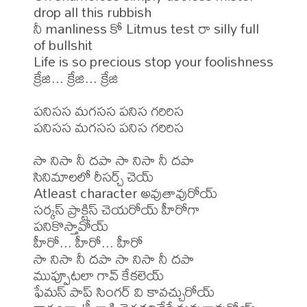
drop all this rubbish

నీ manliness కో Litmus test రా silly full 
of bullshit

Life is so precious stop your foolishness

క్రేజి... క్రేజి... క్రేజి

పనిసస మగసస పనిస గరిరిస

పనిసస మగసస పనిస గరిరిస

సా నిసా నీ దపా సా నిసా నీ దపా

సినిమాలలో రీసర్చ్ చెయ్

Atleast character అవుతావురోయ్

సర్కస్ ప్రాక్టిస్ చెయరోయ్ హీరోగా 
పనికొస్తావోయ్

హీరో... హీరో... హీరో

సా నిసా నీ దపా సా నిసా నీ దపా

ముప్పూటలా గావ్ కేకలెయ్

ఫేమస్ పాప్ సింగర్ వి కావచ్చురోయ్
