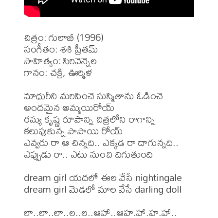
చిత్రం: గులాబీ (1996)

సంగీతం: శశి ప్రీతమ్

సాహిత్యం: సిరివెన్నెల

గానం: చక్రి, ఊర్మిళ

మాధురీని మరిపించె సుస్మితాను ఓడించె 
అందమైన అమ్మయిరోయ్ 

రమ్య కృష్ణ రూపాన్ని చిత్రలోని రాగాన్ని 
కలుపుకున్న పాపాయి రోయ్ 

ఎవ్వరు రా ఆ చిన్నది.. ఎక్కడ రా దాగున్నది.. 

ఎప్పుడు రా.. ఎటు నుంచి దిగుతుంది 

dream girl యదలో ఈల వేసే nightingale 

dream girl మెడలో మాల వేసే darling doll 

లా..లా..లా..ల..ల..ఆహా..ఆహ.హా.హ.హా.. 
