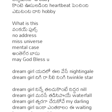
కొంటె ఊసులడింది heartbeat పెంచింది 
ఎమిటంట దాని hobby 

What is this 

వంకయ్ పుల్స్ 

no address 

miss universe 

mental case 

అంతెలేర బాసు 

may God Bless u 

dream girl యదలో ఈల వేసే nightingale 

dream girl దిగి రా నీలి నింగి twinkle star 

dream girl నిన్నే తలచుకొంటే నిద్దర nill 

dream girl మనసే తడిసిపొయే waterfall 

dream girl త్వరగా చేరుకోవే my darling 

dream girl ఇంకా ఎంతకాలం ఈ waiting 
