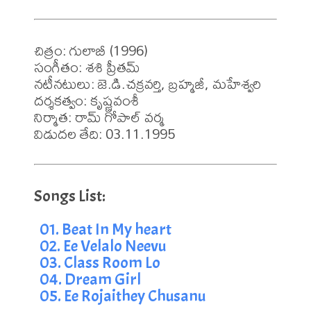
చిత్రం: గులాబీ (1996)

సంగీతం: శశి ప్రీతమ్

నటీనటులు: జె.డి.చక్రవర్తి, బ్రహ్మజీ, మహేశ్వరి

దర్శకత్వం: కృష్ణవంశీ

నిర్మాత: రామ్ గోపాల్ వర్మ

విడుదల తేది: 03.11.1995
01. Beat In My heart
02. Ee Velalo Neevu
03. Class Room Lo
04. Dream Girl
05. Ee Rojaithey Chusanu