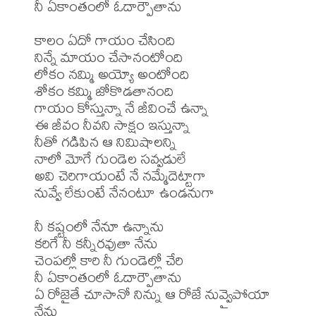
నీ ఏకాంతంలో ఓదార్పౌతాను 

కాలం ఏదో గాయం చేసింది 

నిన్నే మాయం చేసానంటోంది 

లోకం నమ్మి అయ్యో అంటోంది 

శోకం కమ్మి జోకొడతానంది 

గాయం కోస్తున్నా నే జీవించే ఉన్నా 

ఈ జీవం నీవని సాక్షం ఇస్తున్నా 

నీతో గడిపిన ఆ నిమిషాలన్ని 

నాలో మోగే గుండెల సవ్వడులే 

అవి చెరిగాయంటే నే నమ్మేదెట్టాగా 

నువ్వే లేకుంటే నేనంటూ ఉండనుగా 

నీ కష్టంలో నేనూ ఉన్నాను 

కరిగే నీ కన్నీరవుతా నేను 

చెంపల్లో కారి నీ గుండెల్లో చేరి 

నీ ఏకాంతంలో ఓదార్పౌతాను 

ఏ రోజైతే చూసానో నిన్ను ఆ రోజే నువ్వైపోయా 
నేను 
