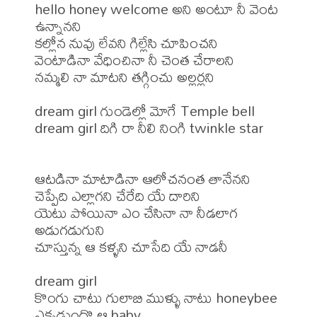
hello honey welcome అని అంటూ నీ వెంట 
ఉన్నానని 

కల్లోన నువు లేవని గిల్లేసి చూపించని 

వెంటాడినా వేధించినా నీ చెంత చేరాలని 

నమ్మలి నా మాటని తగ్గించు అల్లర్లని 

dream girl గుండెల్లో మోగే Temple bell 

dream girl దిగి రా నీలి నింగి twinkle star 

ఆటడినా మాటాడినా ఆలోచనంత తానేనని 

చెప్పేది ఎల్లాగని చేరేది యే దారిని 

యెటు పోయినా ఎం చేసినా నా నీడలాగ 
అడుగడుగుని 

చూస్తున్న ఆ కళ్ళని చూసేది యే నాడనీ 

dream girl 

కొంగు చాటు గులాబి ముళ్ళు నాటు honeybee 
ఎక్కడుందొ ఆ baby 
