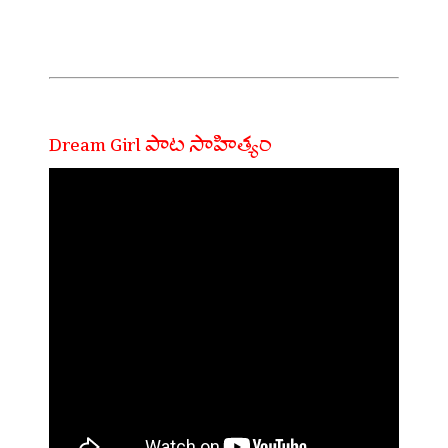
Dream Girl పాట సాహిత్యం