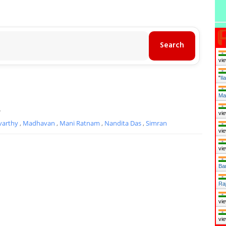
vie
"
Il
Ma
7
vie
avarthy
,
Madhavan
,
Mani Ratnam
,
Nandita Das
,
Simran
vie
vie
Ba
Ra
vie
vie