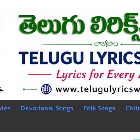
vies
Devotional Songs
Folk Songs
Chit