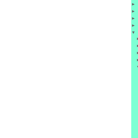
►
►
►
►
▼