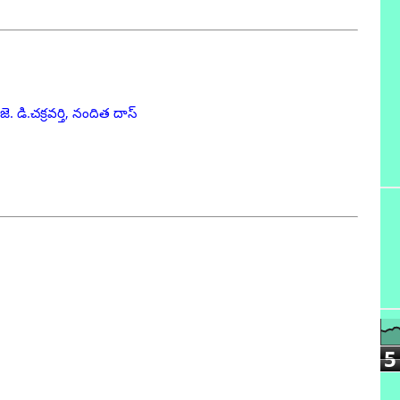
ె. డి.చక్రవర్తి, నందిత దాస్
5