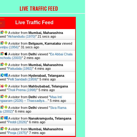
LIVE TRAFFIC FEED
Live Traffic Feed
A visitor from
Mumbai, Maharashtra
wed "
Akhandudu (1970)
"
22 secs ago
A visitor from
Belgaum, Karnataka
viewed
avelpu (1956)
"
32 secs ago
A visitor from
Delhi
viewed "
Ee Abbai Chala
nchodu (2003)
"
2 mins ago
A visitor from
Mumbai, Maharashtra
wed "
Pattudala (1992)
"
4 mins ago
A visitor from
Hyderabad, Telangana
wed "
Pelli Sandadi (1959)
"
5 mins ago
A visitor from
Mahbubabad, Telangana
wed "
Tholi Prema (1998)
"
5 mins ago
A visitor from
Delhi
viewed "
Maa Inti
ngaaram (2026) – Thassadiya…
"
5 mins ago
A visitor from
Delhi
viewed "
Siva Rama
ju (2002)
"
6 mins ago
A visitor from
Nanakramguda, Telangana
wed "
Peddi (2026)
"
6 mins ago
A visitor from
Mumbai, Maharashtra
wed "
Pooja (1975)
"
7 mins ago