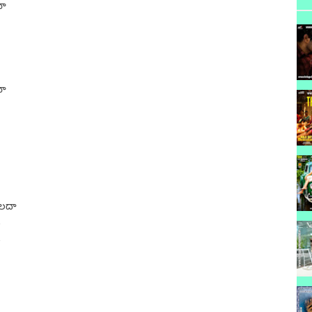
మా
మా
గలదా
ం
ం