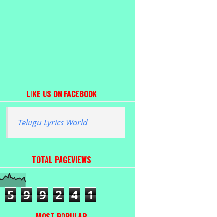
LIKE US ON FACEBOOK
Telugu Lyrics World
TOTAL PAGEVIEWS
5
9
9
2
4
1
MOST POPULAR