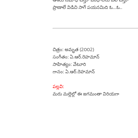
ప్రాణాలే విడిచి సాగే పయనమిది ఓ...ఓ..
చిత్రం: అమృత (2౦౦2)
సంగీతం: ఏ.ఆర్.రెహమాన్
సాహిత్యం: వేటూరి
గానం: ఏ.ఆర్.రెహమాన్
పల్లవి:
మరు మల్లెల్లో ఈ జగమంతా విరియగా