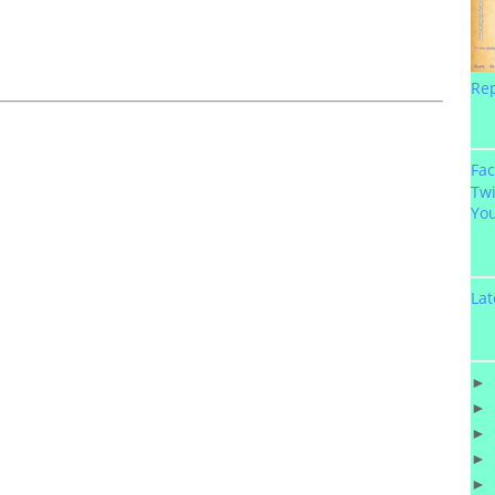
Re
Fa
Twi
Yo
Lat
►
►
►
►
►