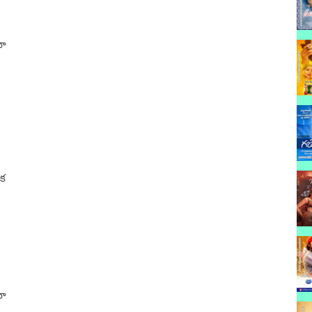
మా
డక
మా