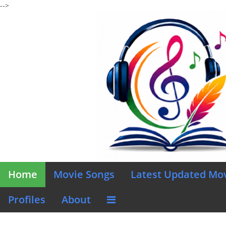
-->
Home
Movie Songs
Latest Updated Mo
Profiles
About