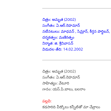
చిత్రం: అమృత (2౦౦2)
సంగీతం: ఏ.ఆర్.రెహమాన్
నటీనటులు: మాధవన్ , సిమ్రాన్, కీర్తన పార్థిబన్, జ
దర్శకత్వం: మణిరత్నం
నిర్మాత: జి. శ్రీనివాసన్
విడుదల తేది: 14.02.2002
చిత్రం: అమృత (2౦౦2)
సంగీతం: ఏ.ఆర్.రెహమాన్
సాహిత్యం: వేటూరి
గానం: యస్.పి.బాలు, బలరాం
పల్లవి:
కడసారిది వీడ్కోలు కన్నీటితో మా చేవ్రాలు