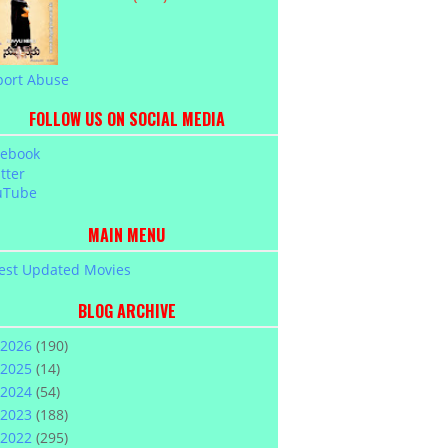
port Abuse
FOLLOW US ON SOCIAL MEDIA
cebook
tter
uTube
MAIN MENU
est Updated Movies
BLOG ARCHIVE
2026
(190)
2025
(14)
2024
(54)
2023
(188)
2022
(295)